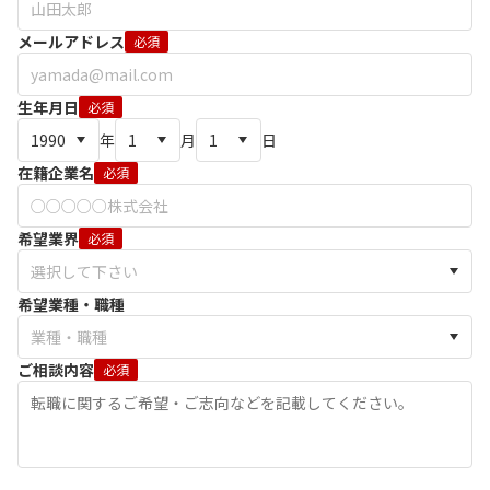
メールアドレス
必須
生年月日
必須
年
月
日
在籍企業名
必須
希望業界
必須
希望業種・職種
ご相談内容
必須