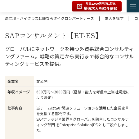
年収1,000万円超に特化
厳選求人を紹介依頼
高年収・ハイクラス転職ならタイグロンパートナーズ
|
求人を探す
|
コ
SAPコンサルタント【ET-ES】
グローバルにネットワークを持つ外資系総合コンサルティ
ングファーム。戦略の策定から実行まで総合的なコンサル
ティングサービスを提供。
企業名
非公開
年収イメージ
600万円〜2000万円（経験・能力を考慮の上当社規定に
より決定）
仕事内容
当チームはSAP関連ソリューションを活用した企業変革
を支援する部門です。
SAPナレッジ×業界×グローバルを融合したコンサルテ
ィング部門 をEnterprise Solution(ES)として設立しまし
た。