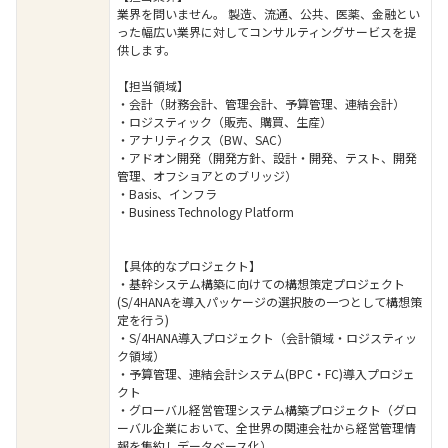
業界を問いません。 製造、流通、公共、医薬、金融とい
った幅広い業界に対してコンサルティングサービスを提
供します。
【担当領域】
・会計（財務会計、管理会計、予算管理、連結会計）
・ロジスティック（販売、購買、生産）
・アナリティクス（BW、SAC）
・アドオン開発（開発方針、設計・開発、テスト、開発
管理、オフショアとのブリッジ）
・Basis、インフラ
・Business Technology Platform
【具体的なプロジェクト】
・基幹システム構築に向けての構想策定プロジェクト
(S/4HANAを導入パッケージの選択肢の一つとして構想策
定を行う)
・S/4HANA導入プロジェクト（会計領域・ロジスティッ
ク領域）
・予算管理、連結会計システム(BPC・FC)導入プロジェ
クト
・グローバル経営管理システム構築プロジェクト（グロ
ーバル企業において、全世界の関連会社から経営管理情
報を集約しデータベース化）