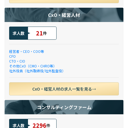
CxO・経営人材
21
求人数
件
経営者・CEO・COO等
CFO
CTO・CIO
その他CxO（CMO・CHRO等）
社外役員（社外取締役/社外監査役）
CxO・経営人材の求人一覧を見る
コンサルティングファーム
2296
求人数
件