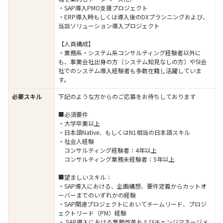
・SAP導入PMO支援プロジェクト
・ERP導入時もしくは導入後のDXプランニングおよび、
当該ソリューション導入プロジェクト
【人員構成】
・業務系・システム系コンサルティング経験者以外に
も、事業会社出身の方（システム知見なしの方）やSI会
社でのシステム導入経験者も多数在籍し活躍していま
す。
必要スキル
下記のような方からのご応募をお待ちしております
■必須要件
・大学卒業以上
・日本語Native、もしくはN1相当の日本語スキル
・社会人経験
コンサルティング経験者：4年以上
コンサルティング業務未経験者：5年以上
■望ましいスキル：
・SAP導入における、企画構想、要件定義からカットオ
ーバーまでのいずれかの経験
・SAP関連プロジェクトにおいてチームリード、プロジ
ェクトリード（PM）経験
・ SAP導入における業務改革およびチェンジマネージメ