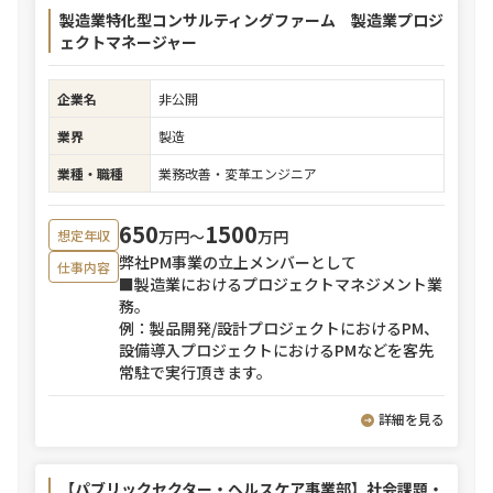
製造業特化型コンサルティングファーム 製造業プロジ
ェクトマネージャー
企業名
非公開
業界
製造
業種・職種
業務改善・変革エンジニア
650
1500
万円〜
万円
想定年収
弊社PM事業の立上メンバーとして
仕事内容
■製造業におけるプロジェクトマネジメント業
務。
例：製品開発/設計プロジェクトにおけるPM、
設備導入プロジェクトにおけるPMなどを客先
常駐で実行頂きます。
詳細を見る
【パブリックセクター・ヘルスケア事業部】社会課題・