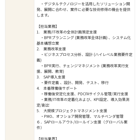
・デジタルテクノロジーを活用したソリューション開
発、展開に合わせ、案件に必要な技術修得の機会を提供
します。
【担当業務】
1. 業務/IT改革の全体計画策定支援
・BPRプランニング (業務改革全体計画) 、システム化
基本構想立案
2. 業務改革支援
・ビジネスプロセス分析、設計 (ハイレベル業務要件定
義)
・BPR実行、チェンジマネジメント (業務改革実行支
援、展開、教育)
3. SAP導入支援
・要件定義 、設計、開発、テスト、移行
4. 本番稼働後サポート
・稼働後安定化支援、PDCFAサイクル管理/実行支援
・業務/IT改革の定着化および、KPI設定、導入効果測
定/創出
5. 大規模プロジェクトマネジメント支援
・PMO、オフショア開発管理、マルチベンダ管理
６．SAPロールアウト/ロールイン支援（グローバル案
件）
【担当業界】