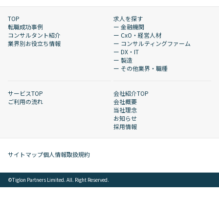
TOP
求人を探す
転職成功事例
ー 金融機関
コンサルタント紹介
ー CxO・経営人材
業界別お役立ち情報
ー コンサルティングファーム
ー DX・IT
ー 製造
ー その他業界・職種
サービスTOP
会社紹介TOP
ご利用の流れ
会社概要
当社理念
お知らせ
採用情報
サイトマップ
個人情報取扱規約
©︎Tiglon Partners Limited. All. Right Reserved.