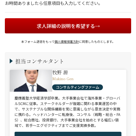
お時間ありましたら任意項目も入力してください。
求人詳細の説明を希望する
本フォーム送信をもって
個人情報保護方針
に同意したものとします。
担当コンサルタント
牧野 源
Makino Gen
コンサルティングファーム
慶應義塾大学経済学部卒業。大手事業会社で海外事業・グローバ
ルSCMに従事。ステークホルダーが複雑に関わる事業運営の中
で、サステナブルな関係構築を常に意識しながら意思決定や実務
に携わる。ヘッドハンターに転身後、コンサル（戦略・総合・FA
S）、総合商社、投資銀行、大手事業会社を始めとする幅広い領
域で、若手～エグゼクティブまでご支援実績多数。