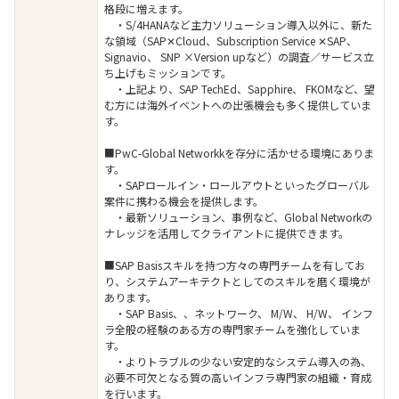
格段に増えます。
・S/4HANAなど主力ソリューション導入以外に、新た
な領域（SAP✕Cloud、Subscription Service ✕SAP、
Signavio、 SNP ×Version upなど）の調査／サービス立
ち上げもミッションです。
・上記より、SAP TechEd、Sapphire、 FKOMなど、望
む方には海外イベントへの出張機会も多く提供していま
す。
■PwC-Global Networkkを存分に活かせる環境にありま
す。
・SAPロールイン・ロールアウトといったグローバル
案件に携わる機会を提供します。
・最新ソリューション、事例など、Global Networkの
ナレッジを活用してクライアントに提供できます。
■SAP Basisスキルを持つ方々の専門チームを有してお
り、システムアーキテクトとしてのスキルを磨く環境が
あります。
・SAP Basis、、ネットワーク、 M/W、 H/W、 インフ
ラ全般の経験のある方の専門家チームを強化していま
す。
・よりトラブルの少ない安定的なシステム導入の為、
必要不可欠となる質の高いインフラ専門家の組織・育成
を行います。