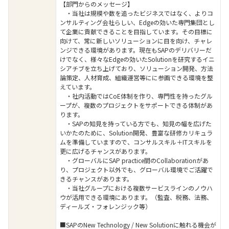
【部門からのメッセージ】
・当社は規模や数を追ったビジネスではなく、よりコ
ンサルティング会社らしい、Edgeの効いた専門集団とし
て企業に貢献できることを目指しています。その目標に
向けて、常に新しいソリューションに目を向け、チャレ
ンジできる環境があります。現在もSAPのデリバリーだ
けでなく、様々なEdgeの効いたSolutionを研究するイニ
シアチブを立ち上げており、ソリューション開発、方法
論策定、人材育成、組織運営等にに参画できる環境を整
えています。
・社内活動ではCoE体制を作り、専門性を持ったグル
ープが、複数のプロジェクトをサポートできる体制があ
ります。
・SAPの知見を持っている方でも、知見の幅を広げた
いかたのために、Solution開発、豊富な研修カリキュラ
ムを準備していますので、コンサルスキル＋ITスキルを
更に広げるチャンスがあります。
・グローバルにSAP practice間のCollaborationがあ
り、プロジェクト以外でも、グローバル環境でご活躍で
きるチャンスがあります。
・当社グループにおける複数サービスラインのノウハ
ウが活用できる環境にあります。（監査、税務、法務、
ディールズ・フォレンジック等）
■SAPのNew Technology / New Solutionに触れる機会が