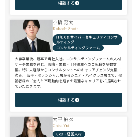
相談する
小橋 翔太
Kobashi Shota
IT/DX & サイバーセキュリティコンサ
ルティング
コンサルティングファーム
大学卒業後、新卒で当社入社。コンサルティングファームの人材
サーチ業務を通じ、戦略・業務・IT各領域へのご転職を多数支
援。特に未経験からコンサルタントへのキャリアチェンジ支援に
強み。 若手・ポテンシャル層からシニア・ハイクラス層まで、候
補者様のご志向と市場動向を踏まえ最適なキャリアをご提案させ
ていただきます。
相談する
大平 柚衣
Ohira Yui
CxO・経営人材