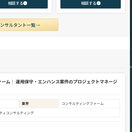
相談する
相談する
市場動向を踏まえ最適なキャリアを
領域を中心に担当。未経験・ポテンシャル層
せていただきます。
からミドル・ハイクラス層まで、年代・職階
を問わず幅広くご支援可能。
コンサルタント一覧
ァーム｜ 運用保守・エンハンス案件のプロジェクトマネージ
業界
コンサルティングファーム
ュリティコンサルティング