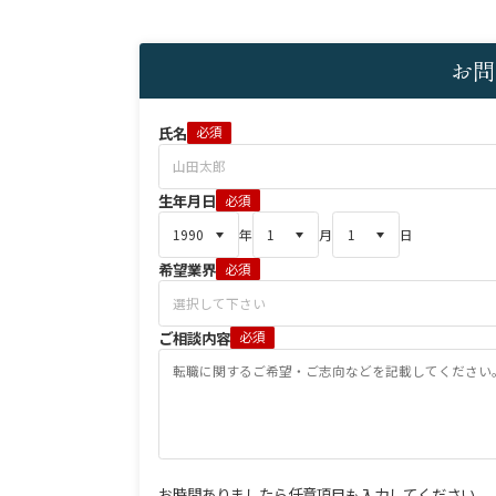
お問
氏名
必須
生年月日
必須
年
月
日
希望業界
必須
ご相談内容
必須
お時間ありましたら任意項目も入力してください。