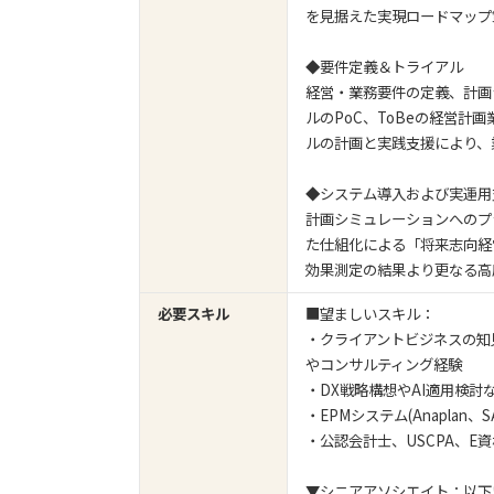
を見据えた実現ロードマップ
◆要件定義＆トライアル
経営・業務要件の定義、計画
ルのPoC、ToBeの経営
ルの計画と実践支援により、
◆システム導入および実運用
計画シミュレーションへのプ
た仕組化による「将来志向経
効果測定の結果より更なる高
必要スキル
■望ましいスキル：
・クライアントビジネスの知
やコンサルティング経験
・DX戦略構想やAI適用検
・EPMシステム(Anaplan
・公認会計士、USCPA、E資
▼シニアアソシエイト：以下