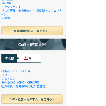
信託銀行
ヘッジファンド
リスク管理・監査(監査・内部統制・セキュリテ
ィ)
その他
金融機関の求人一覧を見る
CxO・経営人材
21
求人数
件
経営者・CEO・COO等
CFO
CTO・CIO
その他CxO（CMO・CHRO等）
社外役員（社外取締役/社外監査役）
CxO・経営人材の求人一覧を見る