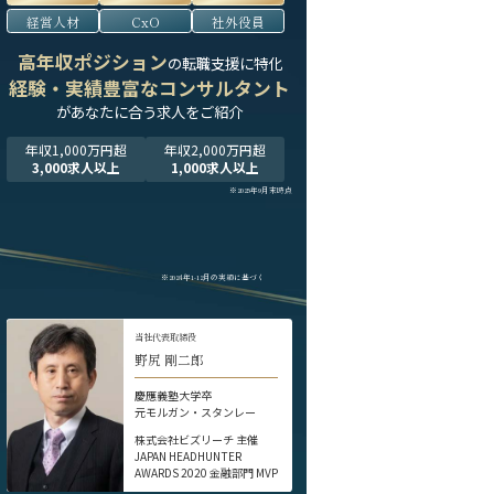
経営人材
CxO
社外役員
高年収ポジション
の転職支援に特化
経験・実績豊富なコンサルタント
が
あなたに合う求人をご紹介
年収1,000万円超
年収2,000万円超
3,000求人以上
1,000求人以上
※2025年9月末時点
※2024年1-12月の実績に基づく
当社代表取締役
野尻 剛二郎
慶應義塾大学卒
元モルガン・スタンレー
株式会社ビズリーチ 主催
JAPAN HEADHUNTER
AWARDS 2020 金融部門 MVP