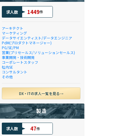
1449
求人数
件
アーキテクト
マーケティング
データサイエンティスト/データエンジニア
PdM(プロダクトマネージャー)
PG/SE/PM
営業(プリセールス/ソリューションセールス)
事業開発・技術開発
コーポレートスタッフ
社内SE
コンサルタント
その他
DX・ITの求人一覧を見る
製造
47
求人数
件