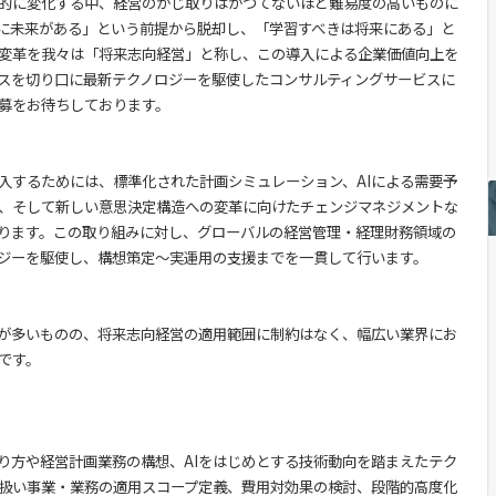
的に変化する中、経営のかじ取りはかつてないほど難易度の高いものに
に未来がある」という前提から脱却し、「学習すべきは将来にある」と
変革を我々は「将来志向経営」と称し、この導入による企業価値向上を
スを切り口に最新テクノロジーを駆使したコンサルティングサービスに
募をお待ちしております。
入するためには、標準化された計画シミュレーション、AIによる需要予
、そして新しい意思決定構造への変革に向けたチェンジマネジメントな
ります。この取り組みに対し、グローバルの経営管理・経理財務領域の
ジーを駆使し、構想策定～実運用の支援までを一貫して行います。
が多いものの、将来志向経営の適用範囲に制約はなく、幅広い業界にお
です。
り方や経営計画業務の構想、AIをはじめとする技術動向を踏まえたテク
扱い事業・業務の適用スコープ定義、費用対効果の検討、段階的高度化