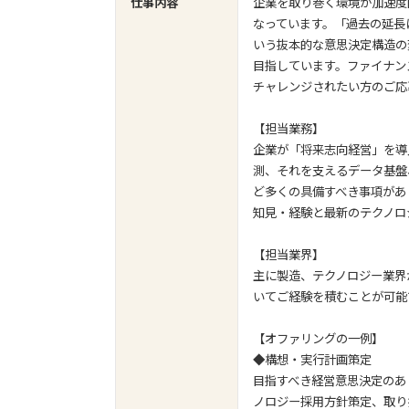
仕事内容
企業を取り巻く環境が加速度
なっています。「過去の延長
いう抜本的な意思決定構造の
目指しています。ファイナン
チャレンジされたい方のご応
【担当業務】
企業が「将来志向経営」を導
測、それを支えるデータ基盤
ど多くの具備すべき事項があ
知見・経験と最新のテクノロ
【担当業界】
主に製造、テクノロジー業界
いてご経験を積むことが可能
【オファリングの一例】
◆構想・実行計画策定
目指すべき経営意思決定のあ
ノロジー採用方針策定、取り