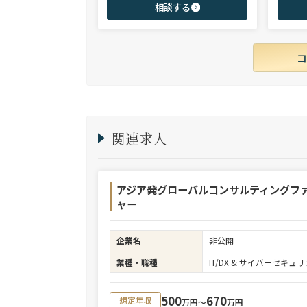
相談する
商社、投資銀行、大手事業会社を始めとする
ご志向と
幅広い領域で、若手～エグゼクティブまでご
ご提案さ
支援実績多数。
関連求人
アジア発グローバルコンサルティングフ
ャー
企業名
非公開
業種・職種
IT/DX & サイバーセキ
500
670
想定年収
万円〜
万円