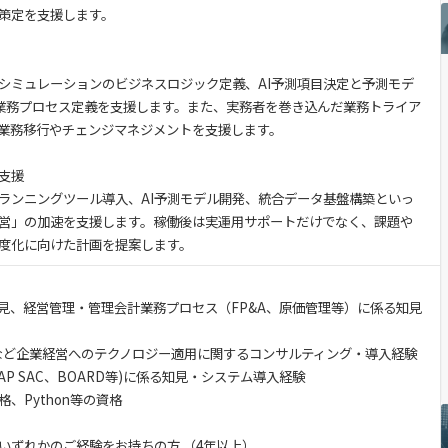
策定を支援します。
シミュレーションのビジネスロジック定義、AI予測項目決定と予測モデ
計画業務プロセス定義を支援します。また、実務者を巻き込んだ業務トライア
業務移行やチェンジマネジメントを支援します。
支援
ランニングツール導入、AI予測モデル開発、統合データ基盤構築といっ
営」の加速を支援します。稼働後は実運用サポートだけでなく、課題や
度化に向けた計画を提案します。
見、経営管理・管理会計業務プロセス（FP&A、原価管理等）に係る知見
討など企業経営へのテクノロジー適用に関するコンサルティング・導入経験
、SAP SAC、BOARD等)に係る知見・システム導入経験
格、Python等の資格
いずれかのご経験をお持ちの方 （4年以上）