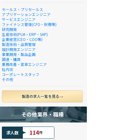
セールス・プリセールス
アプリケーションエンジニア
サービスエンジニア
ファイナンス管理(CFO・財務等)
研究開発
生産技術(PLM・ERP・SAP)
企業経営(CEO・COO等)
製造技術・品質管理
設計開発エンジニア
事業開発・製品企画
調達・購買
業務改善・変革エンジニア
社内SE
コーポレートスタッフ
その他
製造の求人一覧を見る
その他業界・職種
114
求人数
件