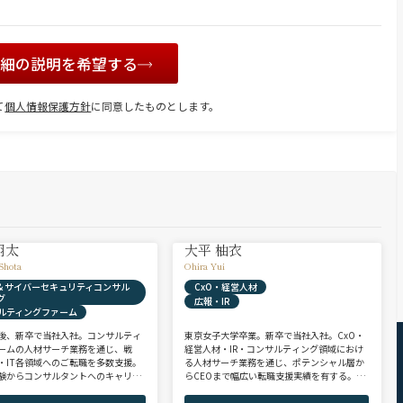
詳細の説明を希望する
て
個人情報保護方針
に同意したものとします。
翔太
大平 柚衣
Shota
Ohira Yui
X & サイバーセキュリティコンサル
CxO・経営人材
グ
広報・IR
ルティングファーム
後、新卒で当社入社。コンサルティ
東京女子大学卒業。新卒で当社入社。CxO・
ームの人材サーチ業務を通じ、戦
経営人材・IR・コンサルティング領域におけ
・IT各領域へのご転職を多数支援。
る人材サーチ業務を通じ、ポテンシャル層か
験からコンサルタントへのキャリア
らCEOまで幅広い転職支援実績を有する。コ
支援に強み。 若手・ポテンシャル層
ンサルタントとして、IRを始めとするコーポ
ア・ハイクラス層まで、候補者様の
レート部門およびコンサルティングファーム