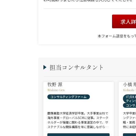
求人
本フォーム送信をもっ
担当コンサルタント
牧野 源
小橋 
Makino Gen
Kobashi 
コンサルティングファーム
IT/D
ティン
コンサ
慶應義塾大学経済学部卒業。大手事業会社で
大学卒業
海外事業・グローバルSCMに従事。ステーク
ングファ
ホルダーが複雑に関わる事業運営の中で、サ
略・業務
ステナブルな関係構築を常に意識しながら意
特に未経
思決定や実務に携わる。ヘッドハンターに転
チェンジ
身後、コンサル（戦略・総合・FAS）、総合
からシニ