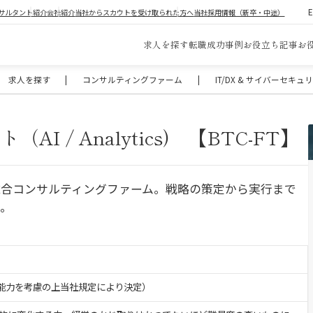
サルタント紹介
会社紹介
当社からスカウトを受け取られた方へ
当社採用情報（新卒・中途）
求人を探す
転職成功事例
お役立ち記事
お
求人を探す
|
コンサルティングファーム
|
IT/DX & サイバーセキ
 / Analytics) 【BTC-FT】
総合コンサルティングファーム。戦略の策定から実行まで
供。
験・能力を考慮の上当社規定により決定）