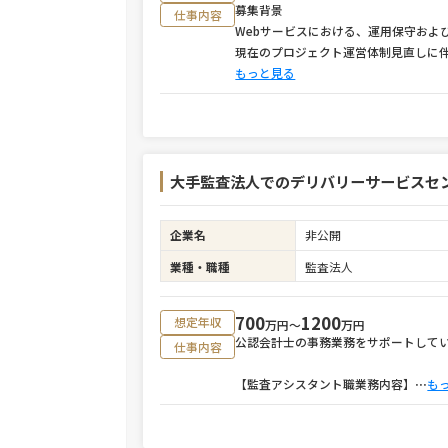
募集背景
仕事内容
Webサービスにおける、運用保守およ
現在のプロジェクト運営体制見直しに
もっと見る
大手監査法人でのデリバリーサービスセ
企業名
非公開
業種・職種
監査法人
700
1200
想定年収
万円〜
万円
公認会計士の事務業務をサポートして
仕事内容
【監査アシスタント職業務内容】
⋯
も