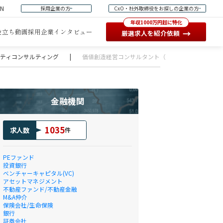
EN
採用企業の方
CxO・社外取締役をお探しの企業の方
年収1000万円超に特化
役立ち動画
採用企業インタビュー
→
厳選求人を紹介依頼
ュリティコンサルティング
|
価値創造経営コンサルタント（AI / Analytics) 【BTC
金融機関
1035
求人数
件
PEファンド
投資銀行
ベンチャーキャピタル(VC)
アセットマネジメント
不動産ファンド/不動産金融
M&A仲介
保険会社/生命保険
銀行
証券会社