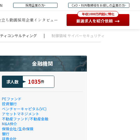
EN
採用企業の方
CxO・社外取締役をお探しの企業の方
年収1000万円超に特化
役立ち動画
採用企業インタビュー
→
厳選求人を紹介依頼
ュリティコンサルティング
|
制御領域 サイバーセキュリティコンサルタント【TRC-
金融機関
1035
求人数
件
PEファンド
投資銀行
ベンチャーキャピタル(VC)
アセットマネジメント
不動産ファンド/不動産金融
M&A仲介
保険会社/生命保険
銀行
証券会社