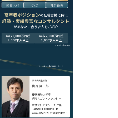
経営人材
CxO
社外役員
高年収ポジション
の転職支援に特化
経験・実績豊富なコンサルタント
が
あなたに合う求人をご紹介
年収1,000万円超
年収2,000万円超
3,000求人以上
1,000求人以上
※2025年9月末時点
※2024年1-12月の実績に基づく
当社代表取締役
野尻 剛二郎
慶應義塾大学卒
元モルガン・スタンレー
株式会社ビズリーチ 主催
JAPAN HEADHUNTER
AWARDS 2020 金融部門 MVP