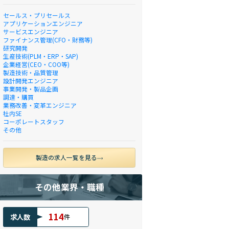
セールス・プリセールス
アプリケーションエンジニア
サービスエンジニア
ファイナンス管理(CFO・財務等)
研究開発
生産技術(PLM・ERP・SAP)
企業経営(CEO・COO等)
製造技術・品質管理
設計開発エンジニア
事業開発・製品企画
調達・購買
業務改善・変革エンジニア
社内SE
コーポレートスタッフ
その他
製造の求人一覧を見る
その他業界・職種
114
求人数
件