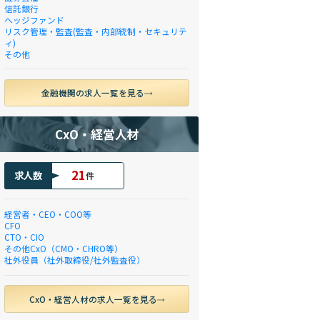
信託銀行
ヘッジファンド
リスク管理・監査(監査・内部統制・セキュリテ
ィ)
その他
金融機関の求人一覧を見る
CxO・経営人材
21
求人数
件
経営者・CEO・COO等
CFO
CTO・CIO
その他CxO（CMO・CHRO等）
社外役員（社外取締役/社外監査役）
CxO・経営人材の求人一覧を見る