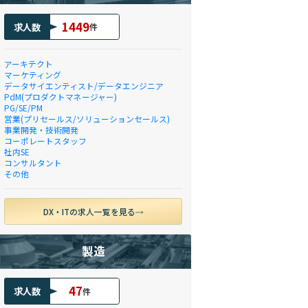
1449
求人数
件
アーキテクト
マーケティング
データサイエンティスト/データエンジニア
PdM(プロダクトマネージャー)
PG/SE/PM
営業(プリセールス/ソリューションセールス)
事業開発・技術開発
コーポレートスタッフ
社内SE
コンサルタント
その他
DX・ITの求人一覧を見る
製造
47
求人数
件