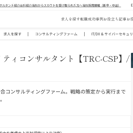
サルタント紹介
会社紹介
当社からスカウトを受け取られた方へ
当社採用情報（新卒・中途）
求人を探す
転職成功事例
お役立ち記事
お
求人を探す
|
コンサルティングファーム
|
IT/DX & サイバーセキ
ティコンサルタント【TRC-CSP】/
総合コンサルティングファーム。戦略の策定から実行まで
供。