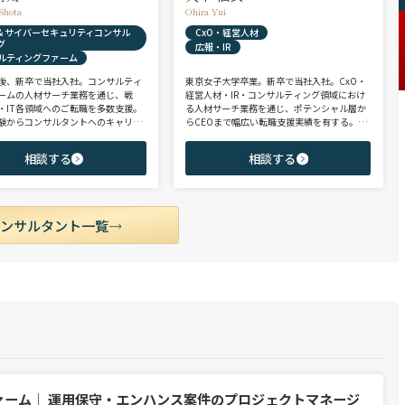
Shota
Ohira Yui
X & サイバーセキュリティコンサル
CxO・経営人材
グ
広報・IR
ルティングファーム
後、新卒で当社入社。コンサルティ
東京女子大学卒業。新卒で当社入社。CxO・
ームの人材サーチ業務を通じ、戦
経営人材・IR・コンサルティング領域におけ
・IT各領域へのご転職を多数支援。
る人材サーチ業務を通じ、ポテンシャル層か
験からコンサルタントへのキャリア
らCEOまで幅広い転職支援実績を有する。コ
支援に強み。 若手・ポテンシャル層
ンサルタントとして、IRを始めとするコーポ
ア・ハイクラス層まで、候補者様の
レート部門およびコンサルティングファーム
相談する
相談する
市場動向を踏まえ最適なキャリアを
領域を中心に担当。未経験・ポテンシャル層
せていただきます。
からミドル・ハイクラス層まで、年代・職階
を問わず幅広くご支援可能。
コンサルタント一覧
ァーム｜ 運用保守・エンハンス案件のプロジェクトマネージ