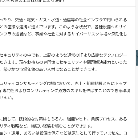
験・能力を考慮の上当社規定により決定）
ったり、交通・電気・ガス・水道・通信等の社会インフラで用いられる
Tとの密接な連携が進んでいます。このような状況で、各種設備へのサイ
ンフラの途絶など、事業や社会に対するサイバーリスクは増々深刻化し
セキュリティの中でも、上記のような通常のITより広範なテクノロジー
だきます。現在お持ちの専門性にセキュリティや問題解決能力といった
、希少かつ市場価値の高い人材になることができます。
ュリティコンサルティング市場において、売上・組織規模ともにトップ
ィ専門性およびコンサルティング双方のスキルを伸ばすことのできる環境
せんか。
に関して、技術的な対策はもちろん、組織やヒト、業務プロセス、ある
リティ戦略など、幅広い経験を積むことができます。
ョン・運用、あるいは設備の保守などは原則として行っていません。コ