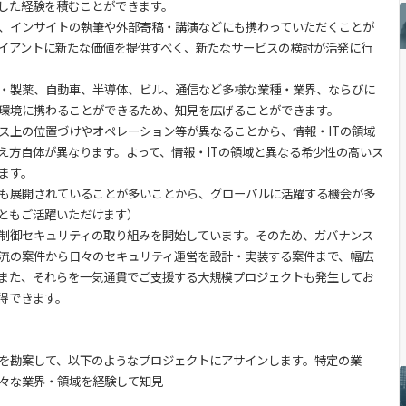
した経験を積むことができます。
、インサイトの執筆や外部寄稿・講演などにも携わっていただくことが
イアントに新たな価値を提供すべく、新たなサービスの検討が活発に行
・製薬、自動車、半導体、ビル、通信など多様な業種・業界、ならびに
設備環境に携わることができるため、知見を広げることができます。
上の位置づけやオペレーション等が異なることから、情報・ITの領域
え方自体が異なります。よって、情報・ITの領域と異なる希少性の高いス
ます。
も展開されていることが多いことから、グローバルに活躍する機会が多
ともご活躍いただけます）
制御セキュリティの取り組みを開始しています。そのため、ガバナンス
流の案件から日々のセキュリティ運営を設計・実装する案件まで、幅広
また、それらを一気通貫でご支援する大規模プロジェクトも発生してお
得できます。
を勘案して、以下のようなプロジェクトにアサインします。特定の業
々な業界・領域を経験して知見