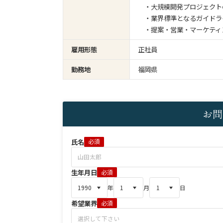
・大規模開発プロジェクト
・業界標準となるガイドラ
・提案・営業・マーケティ
雇用形態
正社員
勤務地
福岡県
お問
氏名
必須
生年月日
必須
年
月
日
希望業界
必須