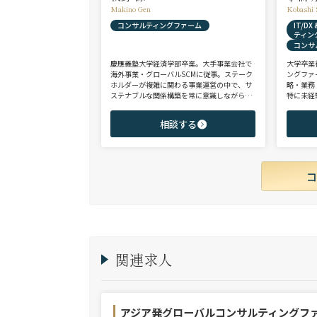
Makino Gen
Kobashi 
コンサルティングファーム
IT/D
ティン
コンサ
慶應義塾大学経済学部卒業。大手事業会社で
大学卒業
海外事業・グローバルSCMに従事。ステーク
ングファ
ホルダーが複雑に関わる事業運営の中で、サ
略・業務
ステナブルな関係構築を常に意識しながら意
特に未経
思決定や実務に携わる。ヘッドハンターに転
チェンジ
身後、コンサル（戦略・総合・FAS）、総合
からシニ
相談する
商社、投資銀行、大手事業会社を始めとする
ご志向と
幅広い領域で、若手～エグゼクティブまでご
ご提案さ
支援実績多数。
関連求人
アジア発グローバルコンサルティングフ