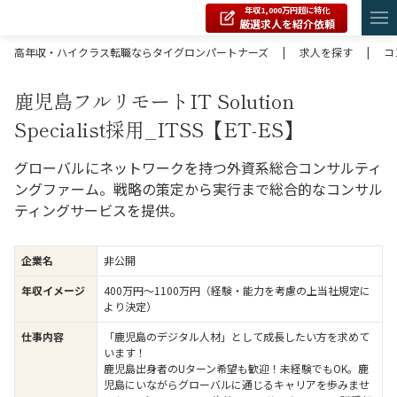
年収1,000万円超に特化
厳選求人を紹介依頼
高年収・ハイクラス転職ならタイグロンパートナーズ
|
求人を探す
|
コ
鹿児島フルリモートIT Solution
Specialist採用_ITSS【ET-ES】
グローバルにネットワークを持つ外資系総合コンサルティ
ングファーム。戦略の策定から実行まで総合的なコンサル
ティングサービスを提供。
企業名
非公開
年収イメージ
400万円〜1100万円（経験・能力を考慮の上当社規定に
より決定）
仕事内容
「鹿児島のデジタル人材」として成長したい方を求めて
います！
鹿児島出身者のUターン希望も歓迎！未経験でもOK。鹿
児島にいながらグローバルに通じるキャリアを歩みませ