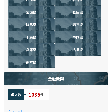
宮城県
秋田県
群馬県
埼玉県
千葉県
静岡県
兵庫県
広島県
熊本県
金融機関
1035
求人数
件
PEファンド