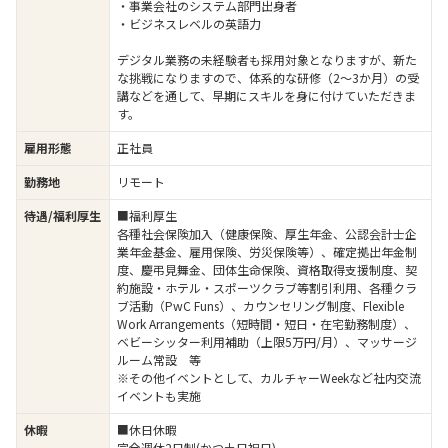
・事業会社のシステム部門出身者
・ビジネスレベルの英語力
デジタル業務の未経験者も採用対象となりますが、新た
な挑戦になりますので、体系的な研修（2～3か月）の受
講などを通して、早期にスキルを身に付けていただきま
す。
雇用形態
正社員
勤務地
リモート
待遇/福利厚生
■福利厚生
各種社会保険加入（健康保険、厚生年金、公認会計士企
業年金基金、雇用保険、労災保険等）、確定拠出年金制
度、慶弔見舞金、団体生命保険、資格取得支援制度、契
約施設・ホテル・スポーツクラブ等割引利用、各種クラ
ブ活動（PwC Funs）、カウンセリング制度、Flexible
Work Arrangements（短時間・短日・在宅勤務制度）、
ベビーシッター利用補助（上限5万円/月）、マッサージ
ルーム常設 等
※その他イベントとして、カルチャーWeekなど社内交流
イベントも実施
休暇
■休日休暇
完全週休2日制(かつ土日祝日)