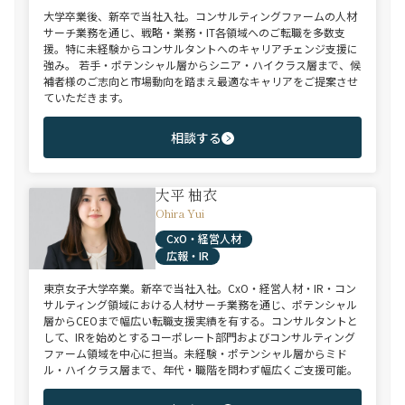
大学卒業後、新卒で当社入社。コンサルティングファームの人材
サーチ業務を通じ、戦略・業務・IT各領域へのご転職を多数支
援。特に未経験からコンサルタントへのキャリアチェンジ支援に
強み。 若手・ポテンシャル層からシニア・ハイクラス層まで、候
補者様のご志向と市場動向を踏まえ最適なキャリアをご提案させ
ていただきます。
相談する
大平 柚衣
Ohira Yui
CxO・経営人材
広報・IR
東京女子大学卒業。新卒で当社入社。CxO・経営人材・IR・コン
サルティング領域における人材サーチ業務を通じ、ポテンシャル
層からCEOまで幅広い転職支援実績を有する。コンサルタントと
して、IRを始めとするコーポレート部門およびコンサルティング
ファーム領域を中心に担当。未経験・ポテンシャル層からミド
ル・ハイクラス層まで、年代・職階を問わず幅広くご支援可能。