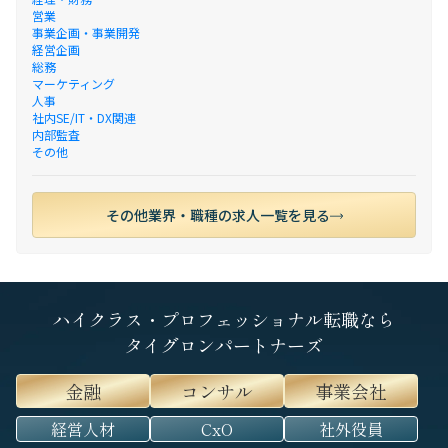
営業
事業企画・事業開発
経営企画
総務
マーケティング
人事
社内SE/IT・DX関連
内部監査
その他
その他業界・職種の求人一覧を見る
ハイクラス・プロフェッショナル転職なら
タイグロンパートナーズ
金融
コンサル
事業会社
経営人材
CxO
社外役員