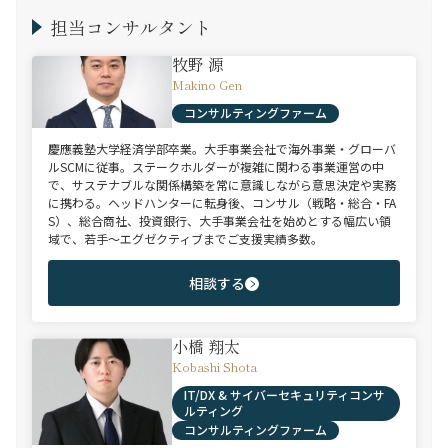
担当コンサルタント
牧野 源
Makino Gen
コンサルティングファーム
慶應義塾大学経済学部卒業。大手事業会社で海外事業・グローバ
ルSCMに従事。ステークホルダーが複雑に関わる事業運営の中
で、サステナブルな関係構築を常に意識しながら意思決定や実務
に携わる。ヘッドハンターに転身後、コンサル（戦略・総合・FA
S）、総合商社、投資銀行、大手事業会社を始めとする幅広い領
域で、若手～エグゼクティブまでご支援実績多数。
相談する
小橋 翔太
Kobashi Shota
IT/DX & サイバーセキュリティコンサ
ルティング
コンサルティングファーム