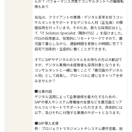
んか？ パフォーマンス次第でコンサルタントへの職種転
換もあり
当社は、クライアントの業務・デジタル変革を担うコン
サルタントをサポートするデジタル人材（正社員）の積
極採用を行っています。そのため、新たな採用区分とし
て「IT Solution Specialist（略称ITSS）」を設けました。
ITSSの採用者は、恒常的にリモートワークですので、鹿
児島で暮らしながら、通勤時間を家族との時間に充てて
自宅で効率的・生産的に働くことができます。
すでにSAPやデジタルのスキルをお持ちの方は大歓迎で
すが、デジタル業務の未経験者も採用対象となります。
コンサルタントと一緒に働くことで「鹿児島のデジタル
人材」として成長し、グローバルに通じるキャリアを歩
みませんか？
■仕事内容
デジタル活用によって企業価値を最大化するための、
SAPの導入やシステム稼働後の支援などを鹿児島エリア
からフルリモートでサポートいただきます。具体的には
以下、及びそれに付随する業務のサポートとなります。
●SAP導入支援
例：プロジェクトマネジメントやシステム要件定義、総