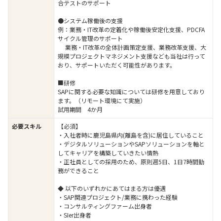
合テストのサポート
●システム稼働後の支援
例：業務・IT改革の定着化や稼働後安定化支援、PDCFA
サイクル管理のサポート
業務・IT改革の全体計画策定支援、業務改革支援、大
規模プロジェクトマネジメント支援なども当社は行って
おり、サポートいただく可能性があります。
■研修
SAPに関する必要な知識については研修を用意しており
ます。（リモート環境にて実施）
試用期間 4か月
必要スキル
【必須】
・入社者時に鹿児島県内(離島を含)に居住していること
・デジタルソリューションやSAPソリューションを軸と
してキャリアを構築していきたい情熱
・正社員としての採用のため、原則週5日、1日7時間勤
務ができること
◆ 以下のいずれかにあてはまる方は優遇
・SAP関連プロジェクト/業務に携わった経験
・コンサルティングファーム出身者
・SIer出身者