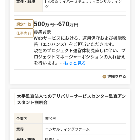
業種・職種
IT/DX & サイバーセキュリティコンサルティン
グ
500
670
万円〜
万円
想定年収
募集背景
仕事内容
Webサービスにおける、運用保守および機能改
善（エンハンス）をご担当いただきます。
現在のプロジェクト運営体制見直しに伴い、プ
ロジェクトマネージャーポジションの入れ替え
を行います。
⋯
もっと見る
詳細を見る
大手監査法人でのデリバリーサービスセンター監査アシ
スタント説明会
企業名
非公開
業界
コンサルティングファーム
業種・職種
監査法人