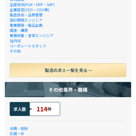
生産技術(PLM・ERP・SAP)
企業経営(CEO・COO等)
製造技術・品質管理
設計開発エンジニア
事業開発・製品企画
調達・購買
業務改善・変革エンジニア
社内SE
コーポレートスタッフ
その他
製造の求人一覧を見る
その他業界・職種
114
求人数
件
法務・知財
広報・IR