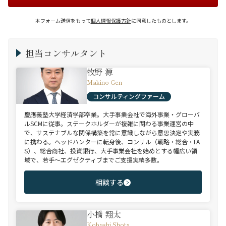
本フォーム送信をもって
個人情報保護方針
に同意したものとします。
担当コンサルタント
牧野 源
Makino Gen
コンサルティングファーム
慶應義塾大学経済学部卒業。大手事業会社で海外事業・グローバ
ルSCMに従事。ステークホルダーが複雑に関わる事業運営の中
で、サステナブルな関係構築を常に意識しながら意思決定や実務
に携わる。ヘッドハンターに転身後、コンサル（戦略・総合・FA
S）、総合商社、投資銀行、大手事業会社を始めとする幅広い領
域で、若手～エグゼクティブまでご支援実績多数。
相談する
小橋 翔太
Kobashi Shota