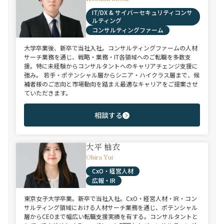
IT/DX & サイバーセキュリティコンサ
ルティング
コンサルティングファーム
大学卒業後、新卒で当社入社。コンサルティングファームの人材
サーチ業務を通じ、戦略・業務・IT各領域へのご転職を多数支
援。特に未経験からコンサルタントへのキャリアチェンジ支援に
強み。 若手・ポテンシャル層からシニア・ハイクラス層まで、候
補者様のご志向と市場動向を踏まえ最適なキャリアをご提案させ
ていただきます。
相談する
大平 柚衣
Ohira Yui
CxO・経営人材
広報・IR
東京女子大学卒業。新卒で当社入社。CxO・経営人材・IR・コン
サルティング領域における人材サーチ業務を通じ、ポテンシャル
層からCEOまで幅広い転職支援実績を有する。コンサルタントと