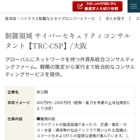
年収1,000万円超に特化
厳選求人を紹介依頼
高年収・ハイクラス転職ならタイグロンパートナーズ
|
求人を探す
|
コ
制御領域 サイバーセキュリティコンサル
タント【TRC-CSP】/大阪
グローバルにネットワークを持つ外資系総合コンサルティ
ングファーム。戦略の策定から実行まで総合的なコンサル
ティングサービスを提供。
企業名
非公開
年収イメージ
600万円〜2000万円（経験・能力を考慮の上当社規定に
より決定）
仕事内容
■職務内容
クライアントの製造設備であったり、交通・電気・ガ
ス・水道・通信等の社会インフラで用いられる設備は、
スマート化およびITとの密接な連携が進んでいます。こ