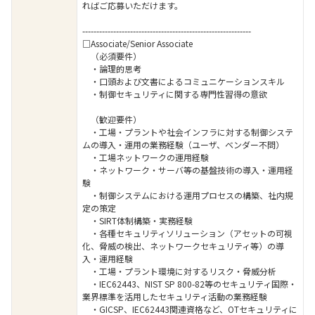
ればご応募いただけます。
------------------------------------------------------------
□Associate/Senior Associate
（必須要件）
・論理的思考
・口頭および文書によるコミュニケーションスキル
・制御セキュリティに関する専門性習得の意欲
（歓迎要件）
・工場・プラントや社会インフラに対する制御システ
ムの導入・運用の業務経験（ユーザ、ベンダー不問）
・工場ネットワークの運用経験
・ネットワーク・サーバ等の基盤技術の導入・運用経
験
・制御システムにおける運用プロセスの構築、社内規
定の策定
・SIRT体制構築・実務経験
・各種セキュリティソリューション（アセットの可視
化、脅威の検出、ネットワークセキュリティ等）の導
入・運用経験
・工場・プラント環境に対するリスク・脅威分析
・IEC62443、NIST SP 800-82等のセキュリティ国際・
業界標準を活用したセキュリティ活動の業務経験
・GICSP、IEC62443関連資格など、OTセキュリティに