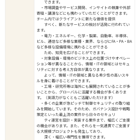
できます。
・市場調査やサービス開発、インサイトの執筆や外部
寄稿・講演などにも携わっていただくことができます。
チーム内ではクライアントに新たな価値を提供
すべく、新たなサービスの検討が活発に行われてい
ます。
・電力・エネルギー、化学・製薬、自動車、半導体、
ビル、通信など多様な業種・業界、ならびにFA・PA・BA
など多様な設備環境に携わることができる
ため、知見を広げることができます。
・対象設備・環境のビジネス上の位置づけやオペレー
ション等が異なることから、情報・ITの領域とはセキュ
リティに対する考え方自体が異なります。
よって、情報・ITの領域と異なる希少性の高いスキ
ルを身に着けることができます。
・工場・研究所等は海外にも展開されていることが多
いことから、グローバルに活躍する機会が多くありま
す。（英語力がなくともご活躍いただけます）
・多くの企業が急ピッチで制御セキュリティの取り組
みを開始しています。そのため、ガバナンス設計や戦略
策定といった最上流の案件から日々のセキュリ
ティ運営を設計・実装する案件まで、幅広くご支援
の機会があります。また、それらを一気通貫でご支援す
る大規模プロジェクトも発生しており、
深く・幅広い専門性を獲得できます。