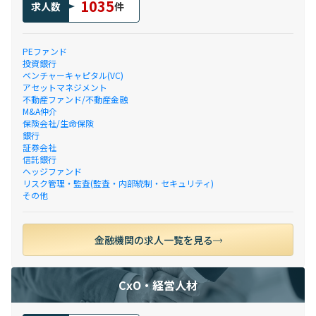
1035
求人数
件
PEファンド
投資銀行
ベンチャーキャピタル(VC)
アセットマネジメント
不動産ファンド/不動産金融
M&A仲介
保険会社/生命保険
銀行
証券会社
信託銀行
ヘッジファンド
リスク管理・監査(監査・内部統制・セキュリティ)
その他
金融機関の求人一覧を見る
CxO・経営人材