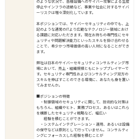
のような状況で、各種設備へのサイバー攻撃による生産
停止やインフラの途絶など、事業や社会に対するサイバ
ーリスクは増々深刻化しています。
本ポジションでは、サイバーセキュリティの中でも、上
記のような通常のITより広範なテクノロジー領域におけ
る課題に対応いただきます。現在お持ちの専門性にセキ
ュリティや問題解決能力といったスキルを掛け合わせる
ことで、希少かつ市場価値の高い人材になることができ
ます。
弊社は日本のサイバーセキュリティコンサルティング市
場において、売上・組織規模ともにトッププレイヤーで
す。セキュリティ専門性およびコンサルティング双方の
スキルを伸ばすことのできる環境に、あなたも身を置い
てみませんか。
■ポジションの特徴
・制御領域のセキュリティに関して、技術的な対策は
もちろん、組織やヒト、業務プロセス、あるいはこれら
を横断したセキュリティ戦略など、幅広い
経験を積むことができます。
・システムインテグレーション・運用、あるいは設備
の保守などは原則として行っていません。コンサルティ
ングにフォーカスした経験を積むことが