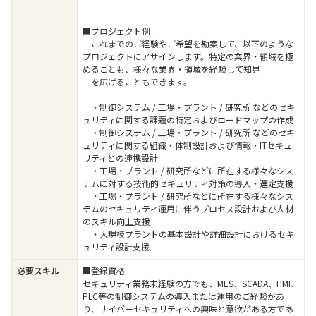
■プロジェクト例
これまでのご経験やご希望を勘案して、以下のような
プロジェクトにアサインします。特定の業界・領域を極
めることも、様々な業界・領域を経験して知見
を広げることもできます。
・制御システム / 工場・プラント / 研究所 などのセキ
ュリティに関する課題の特定およびロードマップの作成
・制御システム / 工場・プラント / 研究所 などのセキ
ュリティに関する組織・体制設計および情報・ITセキュ
リティとの連携設計
・工場・プラント / 研究所などに所在する様々なシス
テムに対する技術的セキュリティ対策の導入・選定支援
・工場・プラント / 研究所などに所在する様々なシス
テムのセキュリティ運用に伴うプロセス設計および人材
のスキル向上支援
・大規模プラントの基本設計や詳細設計におけるセキ
ュリティ設計支援
必要スキル
■登録資格
セキュリティ業務未経験の方でも、MES、SCADA、HMI、
PLC等の制御システムの導入または運用のご経験があ
り、サイバーセキュリティへの興味と意欲がある方であ