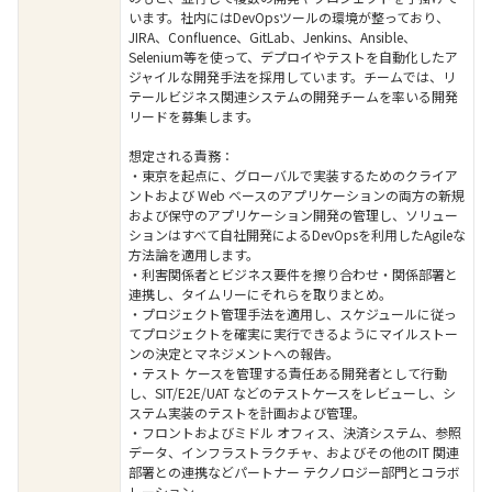
います。社内にはDevOpsツールの環境が整っており、
JIRA、Confluence、GitLab、Jenkins、Ansible、
Selenium等を使って、デプロイやテストを自動化したア
ジャイルな開発手法を採用しています。チームでは、リ
テールビジネス関連システムの開発チームを率いる開発
リードを募集します。
想定される責務：
・東京を起点に、グローバルで実装するためのクライア
ントおよび Web ベースのアプリケーションの両方の新規
および保守のアプリケーション開発の管理し、ソリュー
ションはすべて自社開発によるDevOpsを利用したAgileな
方法論を適用します。
・利害関係者とビジネス要件を擦り合わせ・関係部署と
連携し、タイムリーにそれらを取りまとめ。
・プロジェクト管理手法を適用し、スケジュールに従っ
てプロジェクトを確実に実行できるようにマイルストー
ンの決定とマネジメントへの報告。
・テスト ケースを管理する責任ある開発者として行動
し、SIT/E2E/UAT などのテストケースをレビューし、シ
ステム実装のテストを計画および管理。
・フロントおよびミドル オフィス、決済システム、参照
データ、インフラストラクチャ、およびその他のIT 関連
部署との連携などパートナー テクノロジー部門とコラボ
レーション。