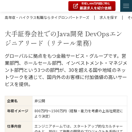
年収1,000万円超に特化
厳選求人を紹介依頼
高年収・ハイクラス転職ならタイグロンパートナーズ
|
求人を探す
|
そ
大手証券会社でのJava開発 DevOpsエン
ジニアリード（リテール業務）
グローバルに拠点をもつ金融サービス・グループです。営
業部門、ホールセール部門、インベストメント・マネジメ
ント部門という3つの部門が、30を超える国や地域のネッ
トワークを通じて、国内外のお客様に付加価値の高いサー
ビスを提供。
企業名
非公開
年収イメージ
800万円〜1500万円（経験・能力を考慮の上当社規定に
より決定）
仕事内容
エンジニアチームでは、スタートアップ的なカルチャー
のもと、並行して複数の開発やプロジェクトを手掛けて