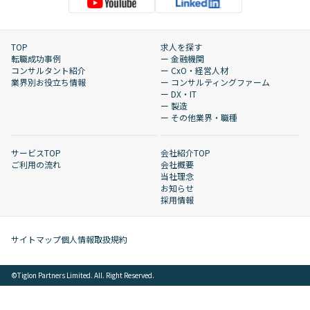
TOP
求人を探す
転職成功事例
ー 金融機関
コンサルタント紹介
ー CxO・経営人材
業界別お役立ち情報
ー コンサルティングファーム
ー DX・IT
ー 製造
ー その他業界・職種
サービスTOP
会社紹介TOP
ご利用の流れ
会社概要
当社理念
お知らせ
採用情報
サイトマップ
個人情報取扱規約
©︎Tiglon Partners Limited. All. Right Reserved.