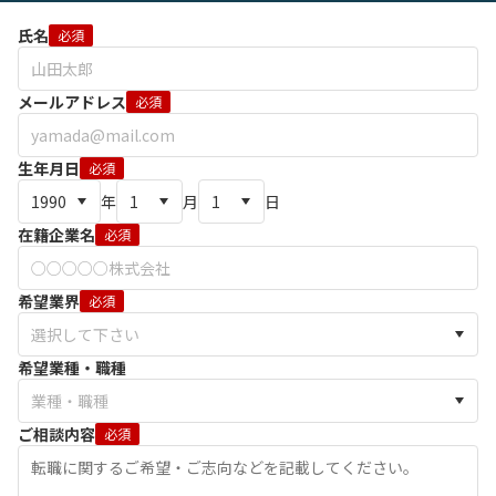
氏名
必須
メールアドレス
必須
生年月日
必須
年
月
日
在籍企業名
必須
希望業界
必須
希望業種・職種
ご相談内容
必須