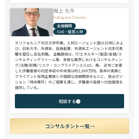
坂上 大介
Sakagami Daisuke
金融機関
CxO・経営人材
カリフォルニア州立大学卒業。人材エージェント歴は20年におよ
び、日系大手、外資系、自身創業、外資系エージェント日本代表
職を歴任し当社参画。 主軸領域は、IT/エネルギー/製造/金融/コ
ンサルティングファーム等、多様な業界におけるコンサルティン
グ/法務/財務/リスク・コンプライアンス/CxO、等。 近年ご支援
した求職者様の内定年収の中央値は約2,000万円。長年の実績と
クライアント採用企業様との強固な信頼関係をもとに、独占ポジ
ション（特命案件）のご提案を通じ、求職者の皆様へ付加価値を
提供している。
相談する
コンサルタント一覧