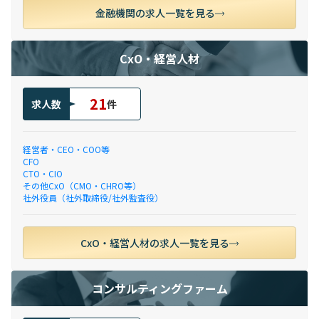
金融機関の求人一覧を見る
CxO・経営人材
21
求人数
件
経営者・CEO・COO等
CFO
CTO・CIO
その他CxO（CMO・CHRO等）
社外役員（社外取締役/社外監査役）
CxO・経営人材の求人一覧を見る
コンサルティングファーム