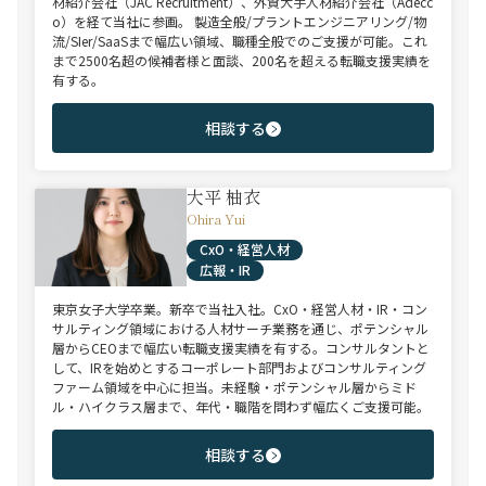
材紹介会社（JAC Recruitment）、外資大手人材紹介会社（Adecc
o）を経て当社に参画。 製造全般/プラントエンジニアリング/物
流/SIer/SaaSまで幅広い領域、職種全般でのご支援が可能。これ
まで2500名超の候補者様と面談、200名を超える転職支援実績を
有する。
相談する
大平 柚衣
Ohira Yui
CxO・経営人材
広報・IR
東京女子大学卒業。新卒で当社入社。CxO・経営人材・IR・コン
サルティング領域における人材サーチ業務を通じ、ポテンシャル
層からCEOまで幅広い転職支援実績を有する。コンサルタントと
して、IRを始めとするコーポレート部門およびコンサルティング
ファーム領域を中心に担当。未経験・ポテンシャル層からミド
ル・ハイクラス層まで、年代・職階を問わず幅広くご支援可能。
相談する