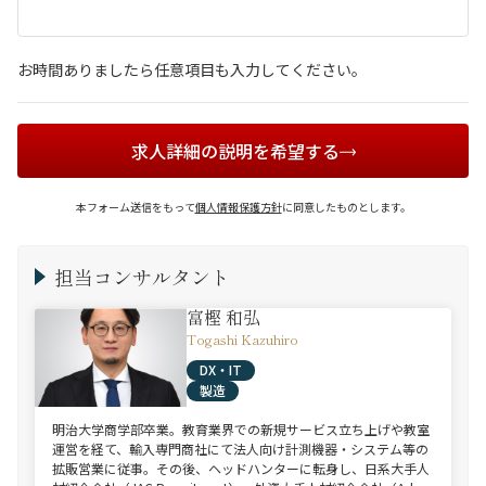
お時間ありましたら任意項目も入力してください。
求人詳細の説明を希望する
本フォーム送信をもって
個人情報保護方針
に同意したものとします。
担当コンサルタント
富樫 和弘
Togashi Kazuhiro
DX・IT
製造
明治大学商学部卒業。教育業界での新規サービス立ち上げや教室
運営を経て、輸入専門商社にて法人向け計測機器・システム等の
拡販営業に従事。その後、ヘッドハンターに転身し、日系大手人