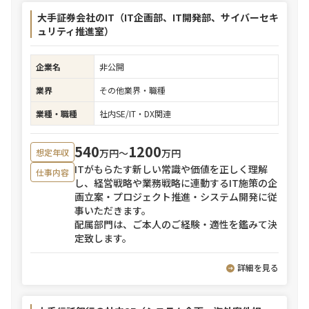
大手証券会社のIT（IT企画部、IT開発部、サイバーセキ
ュリティ推進室）
企業名
非公開
業界
その他業界・職種
業種・職種
社内SE/IT・DX関連
540
1200
万円〜
万円
想定年収
ITがもらたす新しい常識や価値を正しく理解
仕事内容
し、経営戦略や業務戦略に連動するIT施策の企
画立案・プロジェクト推進・システム開発に従
事いただきます。
配属部門は、ご本人のご経験・適性を鑑みて決
定致します。
詳細を見る