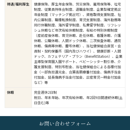
待遇/福利厚生
健康保険、厚生年金保険、労災保険、雇用保険等、社宅
制度、従業員持株会制度、退職金制度、企業型確定拠出
年金制度（マッチング拠出可）、資格取得支援制度、社
内公募制度、職種転換制度、育児支援制度、海外勤務等
同行休職制度、海外留学制度、私費留学制度、リフレッ
シュ休暇など年次有給休暇制度、有給の特別休暇制度
（産前産後休暇、育児休暇、赴任休暇、看護休暇、介護
休暇、公職休暇、人間ドック休暇、二次検査休暇、通院
休暇、傷病等休暇、慶弔休暇）、当社健保組合直営・会
員制・契約保養所（国内及びハワイ）、健康診断・人間
ドック、カフェテリア・プラン（BenefitStation）、企業
主導型保育園入園サポート、ベビーシッター割引券、介
護支援制度、特別弔慰金、当社健保組合による各種付加
金（一部負担還元金、合算高額療養付加金、傷病手当金
付加金、延長傷病手当金付加金、出産育児一時金付加金
など）等
休暇
完全週休2日制
祝日、年末年始、年次有給休暇、年2回9日間連続休暇(土
日含む)等
お問い合わせフォーム