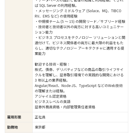
ば SQL Server の利用経験。
・メッセージング ミドルウェア (Solace、MQ、TIBCO
RV、EMS など) の使用経験
・中規模チーム (5 ～ 15) の開発リード／サブリード経験
・技術者と技術者以外の両方に対する高いコミュニケー
ション能力
・ビジネス プロセスをテクノロジー ソリューションと関
連付けて、ビジネス関係者の両方に最大限の利益をもた
らし、適切なテクノロジー アーキテクチャに適用する提
案能力
歓迎する技術・経験：
株式、債券、デリバティブなどの商品の取引ライフサイ
クルを理解し、証券取引環境での実践的な開発における
3 年以上の業界経験。
Angular/React、Node-JS、TypeScript などのWeb技術
の理解または経験。
アジャイル認定資格
ビジネスレベルの英語
証券外務員資格・内部管理責任者資格
雇用形態
正社員
勤務地
東京都