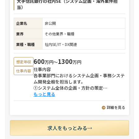
大手信託銀行の社内SE（システム企画・海外案件担
当）
企業名
非公開
業界
その他業界・職種
業種・職種
社内SE/IT・DX関連
600
1300
万円〜
万円
想定年収
仕事内容
仕事内容
各事業部門におけるシステム企画・事務システ
ム開発全般を担当します。
①システム全体の企画・方針の策定
⋯
もっと見る
詳細を見る
求人をもっとみる