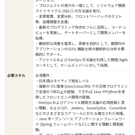
・プロジェクトの実行の一環として、ソフトウェア開発
ライフ サイクル (SDLC) の方法論を実行。
・変更管理、変更分析、フロントツーバックのテスト
等、各種調整を支援。
・最新のプログラミング技術をフルに活用し、コード レ
ビューを実施し、ゲートキーパーとして開発メンバーを
指導。
・継続的な改善を推奨し、貢献を目的として、範囲内の
アプリケーションのGUIと機能仕様の継続的な分析を積
極的にサポート。
・アジャイルおよび DevOps 方法論を利用した開発/Agile
コーチとして、チームメンバーに対して指導。
必要スキル
必須要件：
・日本語はネイティブ相当レベル
・複数の OS 環境 (Unix/Linux/MS) での汎用プログラミン
グ言語の 5年以上の経験、できれば Java やPythonを使
用したフロントエンド開発の経験。
・DevOps およびアジャイル開発方法論の応用経験と深
い理解、および GIT、Jenkins、SonarQube、Cucumber
などのさまざまなコア ツールにわたる確立された知識。
・Java オープン ソース アプリケーション フレームワー
ク (Spring フレームワークなど) に関する理解と開発経
験。
・データベースの設計と管理の知識と利用経験。できれ