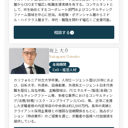
層からCEOまで幅広い転職支援実績を有する。コンサルタントと
して、IRを始めとするコーポレート部門およびコンサルティング
ファーム領域を中心に担当。未経験・ポテンシャル層からミド
ル・ハイクラス層まで、年代・職階を問わず幅広くご支援可能。
相談する
坂上 大介
Sakagami Daisuke
金融機関
CxO・経営人材
カリフォルニア州立大学卒業。人材エージェント歴は20年におよ
び、日系大手、外資系、自身創業、外資系エージェント日本代表
職を歴任し当社参画。 主軸領域は、IT/エネルギー/製造/金融/コ
ンサルティングファーム等、多様な業界におけるコンサルティン
グ/法務/財務/リスク・コンプライアンス/CxO、等。 近年ご支援
した求職者様の内定年収の中央値は約2,000万円。長年の実績と
クライアント採用企業様との強固な信頼関係をもとに、独占ポジ
ション（特命案件）のご提案を通じ、求職者の皆様へ付加価値を
提供している。