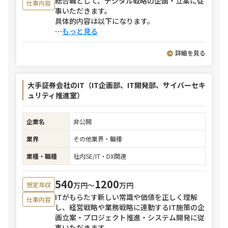
総合職として、デジタル戦略の企画・立案に従
仕事内容
事いただきます。
具体的内容は以下になります。
⋯
もっと見る
詳細を見る
大手証券会社のIT（IT企画部、IT開発部、サイバーセキ
ュリティ推進室）
企業名
非公開
業界
その他業界・職種
業種・職種
社内SE/IT・DX関連
540
1200
万円〜
万円
想定年収
ITがもらたす新しい常識や価値を正しく理解
仕事内容
し、経営戦略や業務戦略に連動するIT施策の企
画立案・プロジェクト推進・システム開発に従
事いただきます。