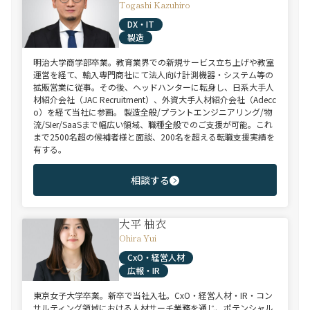
Togashi Kazuhiro
DX・IT
製造
明治大学商学部卒業。教育業界での新規サービス立ち上げや教室
運営を経て、輸入専門商社にて法人向け計測機器・システム等の
拡販営業に従事。その後、ヘッドハンターに転身し、日系大手人
材紹介会社（JAC Recruitment）、外資大手人材紹介会社（Adecc
o）を経て当社に参画。 製造全般/プラントエンジニアリング/物
流/SIer/SaaSまで幅広い領域、職種全般でのご支援が可能。これ
まで2500名超の候補者様と面談、200名を超える転職支援実績を
有する。
相談する
大平 柚衣
Ohira Yui
CxO・経営人材
広報・IR
東京女子大学卒業。新卒で当社入社。CxO・経営人材・IR・コン
サルティング領域における人材サーチ業務を通じ、ポテンシャル