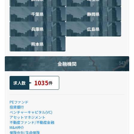
千葉県
静岡県
兵庫県
広島県
熊本県
金融機関
1035
求人数
件
PEファンド
投資銀行
ベンチャーキャピタル(VC)
アセットマネジメント
不動産ファンド/不動産金融
M&A仲介
保険会社/生命保険