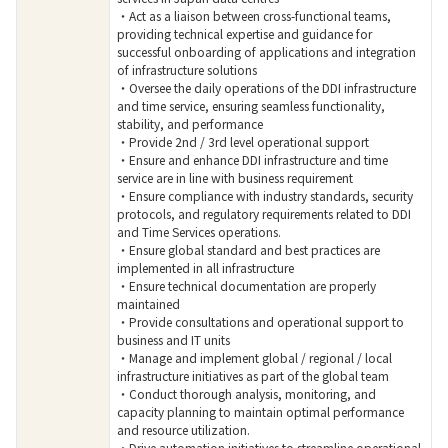
・Act as a liaison between cross-functional teams,
providing technical expertise and guidance for
successful onboarding of applications and integration
of infrastructure solutions
・Oversee the daily operations of the DDI infrastructure
and time service, ensuring seamless functionality,
stability, and performance
・Provide 2nd / 3rd level operational support
・Ensure and enhance DDI infrastructure and time
service are in line with business requirement
・Ensure compliance with industry standards, security
protocols, and regulatory requirements related to DDI
and Time Services operations.
・Ensure global standard and best practices are
implemented in all infrastructure
・Ensure technical documentation are properly
maintained
・Provide consultations and operational support to
business and IT units
・Manage and implement global / regional / local
infrastructure initiatives as part of the global team
・Conduct thorough analysis, monitoring, and
capacity planning to maintain optimal performance
and resource utilization.
・Drive automation initiatives to streamline operational