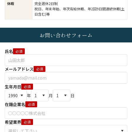
休暇
完全週休2日制
祝日、年末年始、年次有給休暇、年2回9日間連続休暇(土
日含む)等
お問い合わせフォーム
氏名
必須
メールアドレス
必須
生年月日
必須
年
月
日
在籍企業名
必須
希望業界
必須