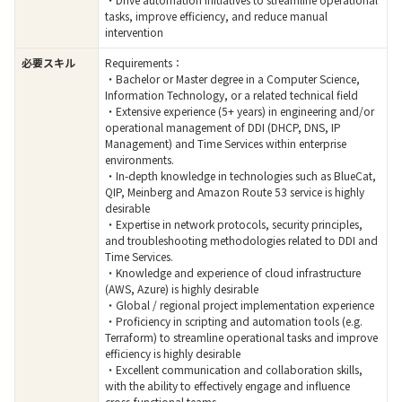
tasks, improve efficiency, and reduce manual
intervention
必要スキル
Requirements：
・Bachelor or Master degree in a Computer Science,
Information Technology, or a related technical field
・Extensive experience (5+ years) in engineering and/or
operational management of DDI (DHCP, DNS, IP
Management) and Time Services within enterprise
environments.
・In-depth knowledge in technologies such as BlueCat,
QIP, Meinberg and Amazon Route 53 service is highly
desirable
・Expertise in network protocols, security principles,
and troubleshooting methodologies related to DDI and
Time Services.
・Knowledge and experience of cloud infrastructure
(AWS, Azure) is highly desirable
・Global / regional project implementation experience
・Proficiency in scripting and automation tools (e.g.
Terraform) to streamline operational tasks and improve
efficiency is highly desirable
・Excellent communication and collaboration skills,
with the ability to effectively engage and influence
cross-functional teams.