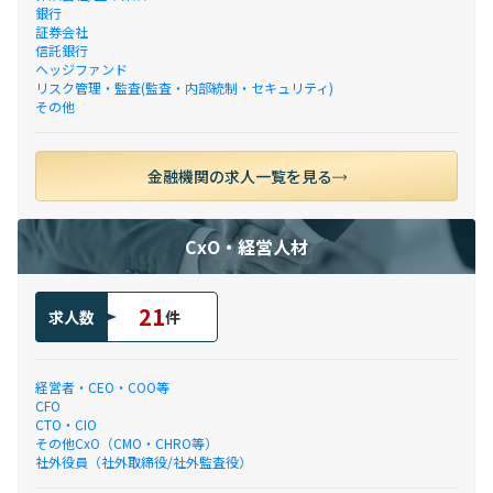
銀行
証券会社
信託銀行
ヘッジファンド
リスク管理・監査(監査・内部統制・セキュリティ)
その他
金融機関の求人一覧を見る
CxO・経営人材
21
求人数
件
経営者・CEO・COO等
CFO
CTO・CIO
その他CxO（CMO・CHRO等）
社外役員（社外取締役/社外監査役）