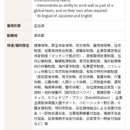
・Demonstrate an ability to work well as part of a
global team, and on their own when required.
・Bi-lingual of Japanese and English
雇用形態
正社員
勤務地
東京都
待遇/福利厚生
健康保険、厚生年金保険、労災保険、雇用保険等、社宅
制度、従業員持株会制度、退職金制度、企業型確定拠出
年金制度（マッチング拠出可）、資格取得支援制度、社
内公募制度、職種転換制度、育児支援制度、海外勤務等
同行休職制度、海外留学制度、私費留学制度、リフレッ
シュ休暇など年次有給休暇制度、有給の特別休暇制度
（産前産後休暇、育児休暇、赴任休暇、看護休暇、介護
休暇、公職休暇、人間ドック休暇、二次検査休暇、通院
休暇、傷病等休暇、慶弔休暇）、当社健保組合直営・会
員制・契約保養所（国内及びハワイ）、健康診断・人間
ドック、カフェテリア・プラン（BenefitStation）、企業
主導型保育園入園サポート、ベビーシッター割引券、介
護支援制度、特別弔慰金、当社健保組合による各種付加
金（一部負担還元金、合算高額療養付加金、傷病手当金
付加金、延長傷病手当金付加金、出産育児一時金付加金
など）等