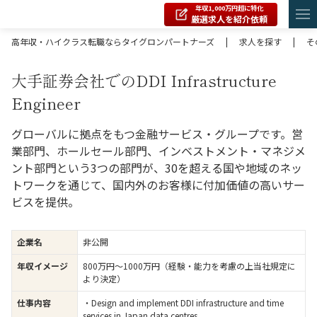
年収1,000万円超に特化
厳選求人を紹介依頼
高年収・ハイクラス転職ならタイグロンパートナーズ
|
求人を探す
|
そ
大手証券会社でのDDI Infrastructure
Engineer
グローバルに拠点をもつ金融サービス・グループです。営
業部門、ホールセール部門、インベストメント・マネジメ
ント部門という3つの部門が、30を超える国や地域のネッ
トワークを通じて、国内外のお客様に付加価値の高いサー
ビスを提供。
企業名
非公開
年収イメージ
800万円〜1000万円（経験・能力を考慮の上当社規定に
より決定）
仕事内容
・Design and implement DDI infrastructure and time
services in Japan data centres