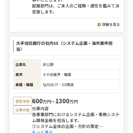
配属部門は、ご本人のご経験・適性を鑑みて決
定致します。
詳細を見る
大手信託銀行の社内SE（システム企画・海外案件担
当）
企業名
非公開
業界
その他業界・職種
業種・職種
社内SE/IT・DX関連
600
1300
万円〜
万円
想定年収
仕事内容
仕事内容
各事業部門におけるシステム企画・事務システ
ム開発全般を担当します。
①システム全体の企画・方針の策定
⋯
もっと見る