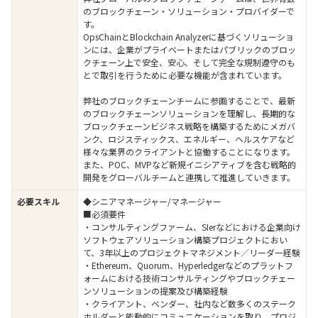
のブロックチェーン・ソリューション・プロバイダーで
す。
OpsChainとBlockchain Analyzerに基づくソリューショ
ンには、企業がプライベートまたはパブリックのブロッ
クチェーン上で安全、安心、そして完全な規制遵守のも
とで取引を行うために必要な機能が含まれています。
弊社のブロックチェーンチームに参画することで、最新
のブロックチェーンソリューションを理解し、長期的な
ブロックチェーンビジネス戦略を構築するためにメガバ
ンク、ロジスティックス、エネルギー、ヘルスケアなど
様々な業界のクライアントと協働することになります。
また、POC、MVPなど新規イニシアティブを含む戦略的
開発をグローバルチームと連携して推進していきます。
必要スキル
◆シニアマネージャー/マネージャー
■必須要件
・コンサルティングファーム、SIerなどにおける企業向け
ソフトウェアソリューション構築プロジェクトにおい
て、3年以上のプロジェクトマネジメント／リーダー経験
・Ethereum、Quorum、Hyperledgerなどのプラットフ
ォームにおける技術コンサルティングやブロックチェー
ンソリューションの提案及び構築経験
・クライアント、ベンダー、社内など数多くのステーク
ホルダーと能動的にコミュニケーションを取り、プロジ