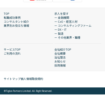
TOP
求人を探す
転職成功事例
ー 金融機関
コンサルタント紹介
ー CxO・経営人材
業界別お役立ち情報
ー コンサルティングファーム
ー DX・IT
ー 製造
ー その他業界・職種
サービスTOP
会社紹介TOP
ご利用の流れ
会社概要
当社理念
お知らせ
採用情報
サイトマップ
個人情報取扱規約
©︎Tiglon Partners Limited. All. Right Reserved.