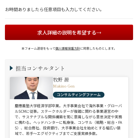
お時間ありましたら任意項目も入力してください。
求人詳細の説明を希望する
本フォーム送信をもって
個人情報保護方針
に同意したものとします。
担当コンサルタント
牧野 源
Makino Gen
コンサルティングファーム
慶應義塾大学経済学部卒業。大手事業会社で海外事業・グローバ
ルSCMに従事。ステークホルダーが複雑に関わる事業運営の中
で、サステナブルな関係構築を常に意識しながら意思決定や実務
に携わる。ヘッドハンターに転身後、コンサル（戦略・総合・FA
S）、総合商社、投資銀行、大手事業会社を始めとする幅広い領
域で、若手～エグゼクティブまでご支援実績多数。