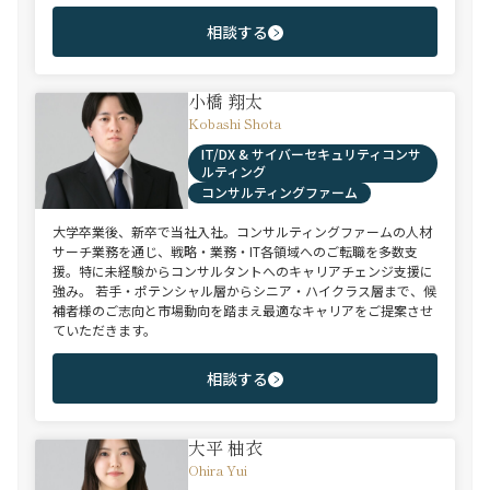
相談する
小橋 翔太
Kobashi Shota
IT/DX & サイバーセキュリティコンサ
ルティング
コンサルティングファーム
大学卒業後、新卒で当社入社。コンサルティングファームの人材
サーチ業務を通じ、戦略・業務・IT各領域へのご転職を多数支
援。特に未経験からコンサルタントへのキャリアチェンジ支援に
強み。 若手・ポテンシャル層からシニア・ハイクラス層まで、候
補者様のご志向と市場動向を踏まえ最適なキャリアをご提案させ
ていただきます。
相談する
大平 柚衣
Ohira Yui