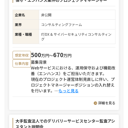
保守・エンハンス案件のプロジェクトマネージャー
企業名
非公開
業界
コンサルティングファーム
業種・職種
IT/DX & サイバーセキュリティコンサルティン
グ
500
670
万円〜
万円
想定年収
募集背景
仕事内容
Webサービスにおける、運用保守および機能改
善（エンハンス）をご担当いただきます。
現在のプロジェクト運営体制見直しに伴い、プ
ロジェクトマネージャーポジションの入れ替え
を行います。
⋯
もっと見る
詳細を見る
大手監査法人でのデリバリーサービスセンター監査アシ
スタント説明会