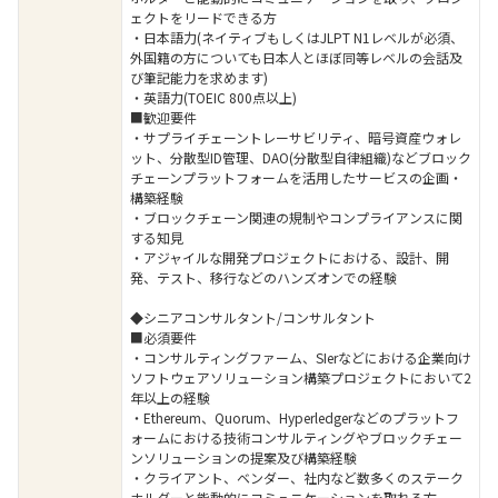
ェクトをリードできる方
・日本語力(ネイティブもしくはJLPT N1レベルが必須、
外国籍の方についても日本人とほぼ同等レベルの会話及
び筆記能力を求めます)
・英語力(TOEIC 800点以上)
■歓迎要件
・サプライチェーントレーサビリティ、暗号資産ウォレ
ット、分散型ID管理、DAO(分散型自律組織)などブロック
チェーンプラットフォームを活用したサービスの企画・
構築経験
・ブロックチェーン関連の規制やコンプライアンスに関
する知見
・アジャイルな開発プロジェクトにおける、設計、開
発、テスト、移行などのハンズオンでの経験
◆シニアコンサルタント/コンサルタント
■必須要件
・コンサルティングファーム、SIerなどにおける企業向け
ソフトウェアソリューション構築プロジェクトにおいて2
年以上の経験
・Ethereum、Quorum、Hyperledgerなどのプラットフ
ォームにおける技術コンサルティングやブロックチェー
ンソリューションの提案及び構築経験
・クライアント、ベンダー、社内など数多くのステーク
ホルダーと能動的にコミュニケーションを取れる方