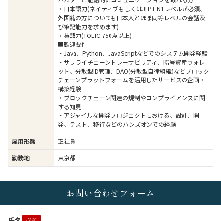
・日本語力(ネイティブもしくはJLPT N1レベルが必須、
外国籍の方についても日本人とほぼ同等レベルの会話及
び筆記能力を求めます)
・英語力(TOEIC 750点以上)
■歓迎要件
・Java、Python、JavaScriptなどでのシステム開発経験
・サプライチェーントレーサビリティ、暗号資産ウォレ
ット、分散型ID管理、DAO(分散型自律組織)などブロック
チェーンプラットフォームを活用したサービスの企画・
構築経験
・ブロックチェーン関連の規制やコンプライアンスに関
する知見
・アジャイルな開発プロジェクトにおける、設計、開
発、テスト、移行などのハンズオンでの経験
雇用形態
正社員
勤務地
東京都
お問い合わせフォーム
氏名
必須