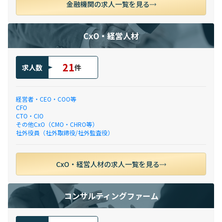
金融機関の求人一覧を見る
CxO・経営人材
21
求人数
件
経営者・CEO・COO等
CFO
CTO・CIO
その他CxO（CMO・CHRO等）
社外役員（社外取締役/社外監査役）
CxO・経営人材の求人一覧を見る
コンサルティングファーム