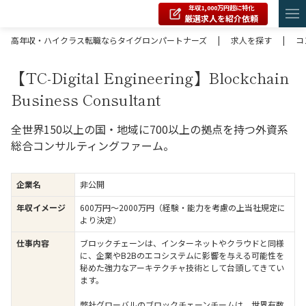
年収1,000万円超に特化
厳選求人を紹介依頼
高年収・ハイクラス転職ならタイグロンパートナーズ
|
求人を探す
|
コ
【TC-Digital Engineering】Blockchain
Business Consultant
全世界150以上の国・地域に700以上の拠点を持つ外資系
総合コンサルティングファーム。
企業名
非公開
年収イメージ
600万円〜2000万円（経験・能力を考慮の上当社規定に
より決定）
仕事内容
ブロックチェーンは、インターネットやクラウドと同様
に、企業やB2Bのエコシステムに影響を与える可能性を
秘めた強力なアーキテクチャ技術として台頭してきてい
ます。
弊社グローバルのブロックチェーンチームは、世界有数