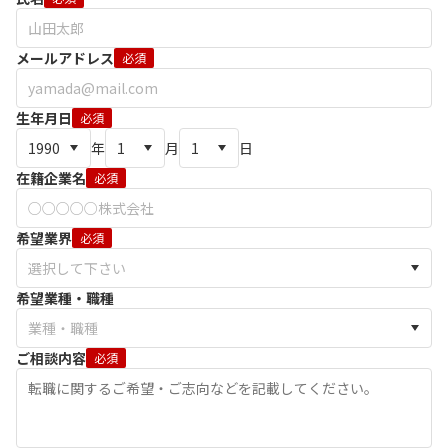
メールアドレス
必須
生年月日
必須
年
月
日
在籍企業名
必須
希望業界
必須
希望業種・職種
ご相談内容
必須