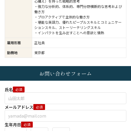
心構え）を持った戦略的思考
・強力な分析的、体系的、専門分野横断的な思考および
働き方
・プロアクティブで主体的な働き方
・堪能な英語力、優れたピープルスキルとコミュニケー
ションスキル、ストーリーテリングスキル
・インパクトを生み出すことへの意欲と情熱
雇用形態
正社員
勤務地
東京都
お問い合わせフォーム
氏名
必須
メールアドレス
必須
生年月日
必須