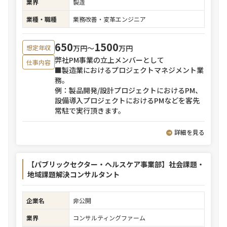
業界
製造
業種・職種
業務改善・変革エンジニア
650
1500
万円〜
万円
想定年収
弊社PM事業の立上メンバーとして
仕事内容
■製造業におけるプロジェクトマネジメント業
務。
例：製品開発/設計プロジェクトにおけるPM、
設備導入プロジェクトにおけるPMなどを客先
常駐で実行頂きます。
詳細を見る
【パブリックセクター・ヘルスケア事業部】社会課題・
地域課題解決コンサルタント
企業名
非公開
業界
コンサルティングファーム