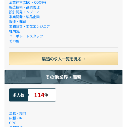
企業経営(CEO・COO等)
製造技術・品質管理
設計開発エンジニア
事業開発・製品企画
調達・購買
業務改善・変革エンジニア
社内SE
コーポレートスタッフ
その他
製造の求人一覧を見る
その他業界・職種
114
求人数
件
法務・知財
広報・IR
GRC