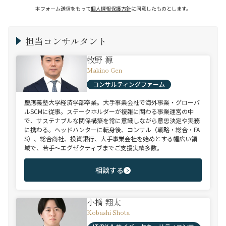
本フォーム送信をもって
個人情報保護方針
に同意したものとします。
担当コンサルタント
牧野 源
Makino Gen
コンサルティングファーム
慶應義塾大学経済学部卒業。大手事業会社で海外事業・グローバ
ルSCMに従事。ステークホルダーが複雑に関わる事業運営の中
で、サステナブルな関係構築を常に意識しながら意思決定や実務
に携わる。ヘッドハンターに転身後、コンサル（戦略・総合・FA
S）、総合商社、投資銀行、大手事業会社を始めとする幅広い領
域で、若手～エグゼクティブまでご支援実績多数。
相談する
小橋 翔太
Kobashi Shota