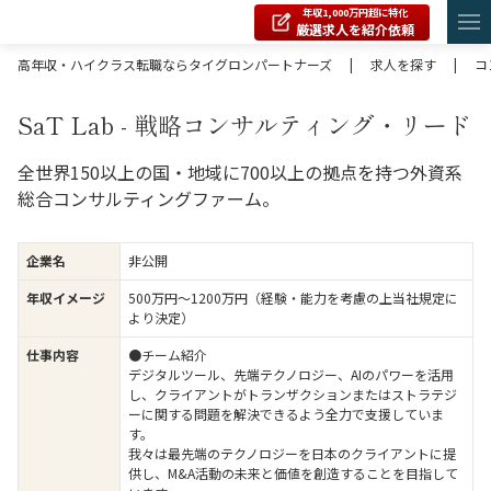
年収1,000万円超に特化
厳選求人を紹介依頼
高年収・ハイクラス転職ならタイグロンパートナーズ
|
求人を探す
|
コ
SaT Lab - 戦略コンサルティング・リード
全世界150以上の国・地域に700以上の拠点を持つ外資系
総合コンサルティングファーム。
企業名
非公開
年収イメージ
500万円〜1200万円（経験・能力を考慮の上当社規定に
より決定）
仕事内容
●チーム紹介
デジタルツール、先端テクノロジー、AIのパワーを活用
し、クライアントがトランザクションまたはストラテジ
ーに関する問題を解決できるよう全力で支援していま
す。
我々は最先端のテクノロジーを日本のクライアントに提
供し、M&A活動の未来と価値を創造することを目指して