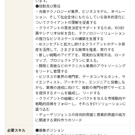
います。
●役割及び責任
・先端テクノロジーが業界、ビジネスモデル、オペレー
ション、そして社会全体にもたらしている抜本的変化に
ついてクライアントの理解を促進する
・クライアントの意思決定をサポートするため、ROI計
算やシナリオ分析を含む、テクノロジーソリューション
の強力なビジネスケースの構築を支援する
・AIコンセプトと拡大し続けるクライアントのデータ資
産を活用して、さまざまな施策を推進、実行する
・新しい戦略のアイデアを、現実的な実現手法、ロード
マップ、プロジェクトプランに変える。
・開発と実施などのテクニカル業務のアウトソーシング
をリードし管理する
・ビジネスや業界の専門家、データコンサルタント、サ
イエンティスト、アーキテクト、エンジニアと協働しな
がら、業務の達成に向けて、複数の専門分野でサービス
を提供するチームを編成し、リードする
・クライアントの組織にインパクトを与える市場動向や
戦略的目標をフォローし、それらをEYソリューションに
盛り込む
・デューデリジェンスの技術的側面と商業的側面の両方
に関連する資料作りのリード
必要スキル
●募集ポジション