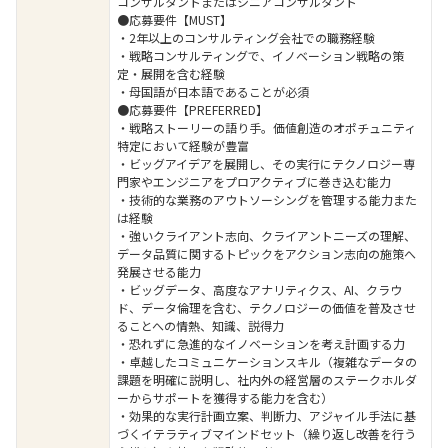
コンサルタントまたはシニアコンサルタント
●応募要件【MUST】
・2年以上のコンサルティング会社での職務経験
・戦略コンサルティングで、イノベーション戦略の策
定・展開を含む経験
・母国語が日本語であることが必須
●応募要件【PREFERRED】
・戦略ストーリーの語り手。価値創造のオポチュニティ
特定において経験が豊富
・ビッグアイデアを展開し、その実行にテクノロジー専
門家やエンジニアをプロアクティブに巻き込む能力
・技術的な業務のアウトソーシングを管理する能力また
は経験
・強いクライアント志向、クライアントニーズの理解、
データ品質に関するトピックをアクション志向の施策へ
発展させる能力
・ビッグデータ、高度なアナリティクス、AI、クラウ
ド、データ倫理を含む、テクノロジーの価値を普及させ
ることへの情熱、知識、説得力
・恐れずに急進的なイノベーションを考え計画する力
・卓越したコミュニケーションスキル（複雑なデータの
課題を明確に説明し、社内外の経営層のステークホルダ
ーからサポートを獲得する能力を含む）
・効果的な実行計画立案、判断力、アジャイル手法に基
づくイテラティブマインドセット（繰り返し改善を行う