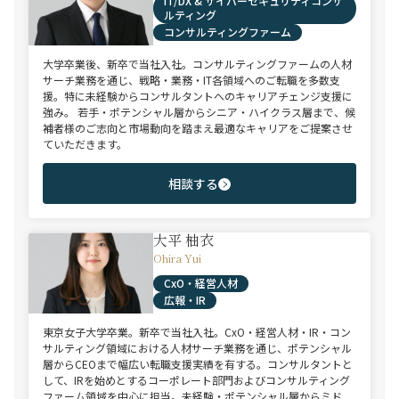
IT/DX & サイバーセキュリティコンサ
ルティング
コンサルティングファーム
大学卒業後、新卒で当社入社。コンサルティングファームの人材
サーチ業務を通じ、戦略・業務・IT各領域へのご転職を多数支
援。特に未経験からコンサルタントへのキャリアチェンジ支援に
強み。 若手・ポテンシャル層からシニア・ハイクラス層まで、候
補者様のご志向と市場動向を踏まえ最適なキャリアをご提案させ
ていただきます。
相談する
大平 柚衣
Ohira Yui
CxO・経営人材
広報・IR
東京女子大学卒業。新卒で当社入社。CxO・経営人材・IR・コン
サルティング領域における人材サーチ業務を通じ、ポテンシャル
層からCEOまで幅広い転職支援実績を有する。コンサルタントと
して、IRを始めとするコーポレート部門およびコンサルティング
ファーム領域を中心に担当。未経験・ポテンシャル層からミド