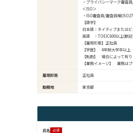
・プライバシーマーク審査員
＜ISO＞
・ISO審査員/審査員補(ISO2700
【語学】
日本語：ネイティブまたは
英語 ：TOEIC600以上(歓迎
【雇用形態】正社員
【学歴】 4年制大学卒以上
【転勤】 場合によって有り
【業務イメージ】 業務はプ
雇用形態
正社員
勤務地
東京都
氏名
必須