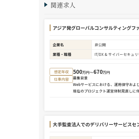
関連求人
アジア発グローバルコンサルティングフ
企業名
非公開
業種・職種
IT/DX & サイバーセキ
500
670
想定年収
万円〜
万円
募集背景
仕事内容
Webサービスにおける、運用保守およ
現在のプロジェクト運営体制見直しに
大手監査法人でのデリバリーサービスセ