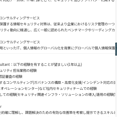
コンサルティングサービス
保護する情報セキュリティ対策は、従来より企業におけるリスク管理の一つと
ュリティ動向に精通し、広く一般に認められたベンチマークやリーディングカ
コンサルティングサービス
活用といったIT、個人情報のグローバル化を背景にグローバルで個人情報保
 Consultant：以下の経験を有することが望ましい(1年以上)
ュリティ担当業務の経験
O認証審査の経験
セキュリティに関するコンサ
リティオペレーションセンター)など社内セキュリティチームでの経験
ィエンジニアとしての経験(セキュ
r
題を的確に理解し、課題解決のための有効な改善策を考察し提示できるスキル