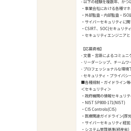
- 以下の経験を複数年、か
・事業会社における各種マネ
・外部監査・内部監査・IS
・サイバー
・CSIRT、SOC(セキュ
・セキュリティエンジニアとし
【応募資格】
- 文書・言語によるコミュ
- リーダーシップ、チーム
- プロフェッショナルな環
- セキュリティ・プライバ
■各種規制・
＜セキュリティ＞
・政府機関の情報セキュリティ
・NIST SP800-171(NIST)
・CIS Controls(CIS)
・医療関連ガイドライン(厚労
・サイバーセキュリティ経営
・システム管理基準(経産省)