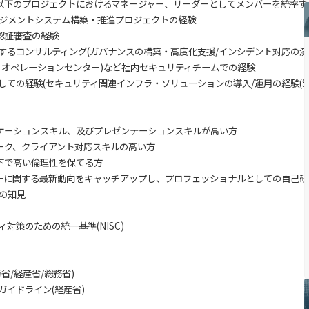
つ以下のプロジェクトにおけるマネージャー、リーダーとしてメンバーを統率する
ジメントシステム構築・推進プロジェクトの経験
O認証審査の経験
セキュリティに関するコンサ
リティオペレーションセンター)など社内セキュリティチームでの経験
ての経験(セキュリティ関連インフラ・ソリューションの導入/運用の経験(SIEM
ニケーションスキル、及びプレゼンテーションスキルが高い方
ワーク、クライアント対応スキルの高い方
境下で高い倫理性を保てる方
シーに関する最新動向をキャッチアップし、プロフェッショナルとしての自己
ガイドライン等の知見
対策のための統一基準(NISC)
省/経産省/総務省)
ガイドライン(経産省)