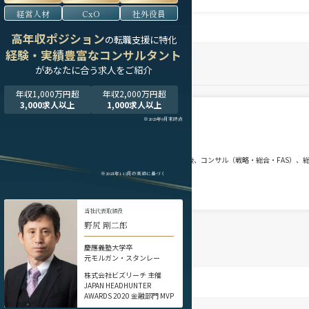
経営人材
CxO
社外役員
高年収ポジション
の転職支援に特化
経験・実績豊富なコンサルタント
が
あなたに合う求人をご紹介
年収1,000万円超
年収2,000万円超
3,000求人以上
1,000求人以上
※2025年9月末時点
意識しながら意思決定や実務に携わる。ヘッドハンターに転身後、コンサル（戦略・総合・FAS）、
※2024年1-12月の実績に基づく
当社代表取締役
野尻 剛二郎
慶應義塾大学卒
元モルガン・スタンレー
株式会社ビズリーチ 主催
JAPAN HEADHUNTER
AWARDS 2020 金融部門 MVP