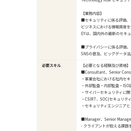
【業務内容】
■セキュリティに係る評価、
ビジネスにおける情報資産を
EYは、国内外の最新のセキ
■プライバシーに係る評価、
SNSの普及、ビッグデータ
必要スキル
【必要となる経験及び資格】
■Consultant、Senior
・事業会社における社内セキ
・外部監査・内部監査・IS
・サイバー
・CSIRT、SOC(セキュ
・セキュリテ
■Manager、Senior Manage
- クライアントが抱える課