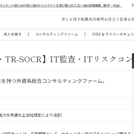
サルタント紹介
会社紹介
当社からスカウトを受け取られた方へ
当社採用情報（新卒・中途）
求人を探す
転職成功事例
お役立ち記事
お
求人を探す
|
コンサルティングファーム
|
IT/DX & サイバーセキ
AIT・TR-SOCR】IT監査・ITリスク
拠点を持つ外資系総合コンサルティングファーム。
験・能力を考慮の上当社規定により決定）
sk セキュリティ対応チームは、IT専門家として、セキュリティ及びプライバ