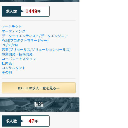
1449
求人数
件
アーキテクト
マーケティング
データサイエンティスト/データエンジニア
PdM(プロダクトマネージャー)
PG/SE/PM
営業(プリセールス/ソリューションセールス)
事業開発・技術開発
コーポレートスタッフ
社内SE
コンサルタント
その他
DX・ITの求人一覧を見る
製造
47
求人数
件