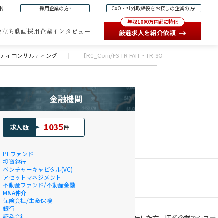
EN
採用企業の方
CxO・社外取締役をお探しの企業の方
年収1000万円超に特化
役立ち動画
採用企業インタビュー
→
厳選求人を紹介依頼
ュリティコンサルティング
|
【RC_Com/FS TR-FAIT・TR-SOCR】IT監査・
コンサルタント(東京）
金融機関
1035
求人数
件
PEファンド
投資銀行
ベンチャーキャピタル(VC)
アセットマネジメント
不動産ファンド/不動産金融
M&A仲介
保険会社/生命保険
銀行
証券会社
シーに関するアドバイザリー業務を行なっています。新卒で入社した方、IT系企