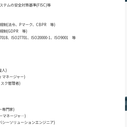
テムの安全対策基準(FISC)等
制(法令、Pマーク、CBPR 等)
制(GDPR 等)
27018、ISO27701、ISO20000-1、ISO9001 等
格
査人)
ィマネージャー)
リスク管理者)
ー専門家)
シーマネージャ―)
イバシーソリューションエンジニア)