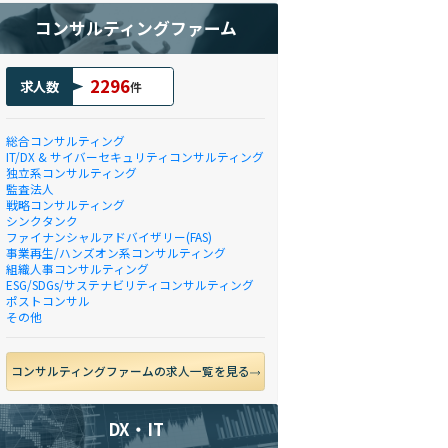
経験(3年以上)
コンサルティングファーム
ルティング(ガバナンスの構築
2296
求人数
件
、MDM、EDR、DLP、WAF等))
総合コンサルティング
IT/DX & サイバーセキュリティコンサルティング
独立系コンサルティング
監査法人
戦略コンサルティング
シンクタンク
ファイナンシャルアドバイザリー(FAS)
事業再生/ハンズオン系コンサルティング
研鑽を継続できる方
組織人事コンサルティング
ESG/SDGs/サステナビリティコンサルティング
ポストコンサル
その他
コンサルティングファームの求人一覧を見る
DX・IT