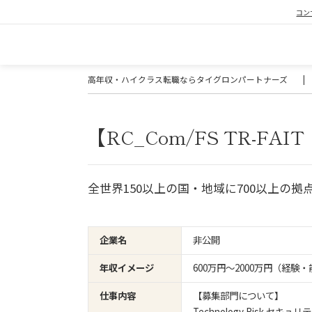
コン
高年収・ハイクラス転職ならタイグロンパートナーズ
|
【RC_Com/FS TR-F
全世界150以上の国・地域に700以上の
企業名
非公開
年収イメージ
600万円〜2000万円（経
仕事内容
【募集部門について】
Technology Ri