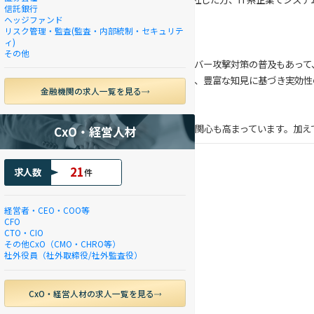
信託銀行
ヘッジファンド
リスク管理・監査(監査・内部統制・セキュリテ
ィ)
その他
して位置づけられていましたが、最近ではサイバー攻撃対策の普及もあって、企
ンパニーの施策からクライアントの課題を特定し、豊富な知見に基づき実効
金融機関の求人一覧を見る
護、プライバシーに関する規制強化が進み、世論の関心も高まっています。加
CxO・経営人材
21
求人数
件
経営者・CEO・COO等
ルティング(ガバナンスの構築
CFO
CTO・CIO
その他CxO（CMO・CHRO等）
リティ関連インフラ・ソリューション
社外役員（社外取締役/社外監査役）
CxO・経営人材の求人一覧を見る
と経験