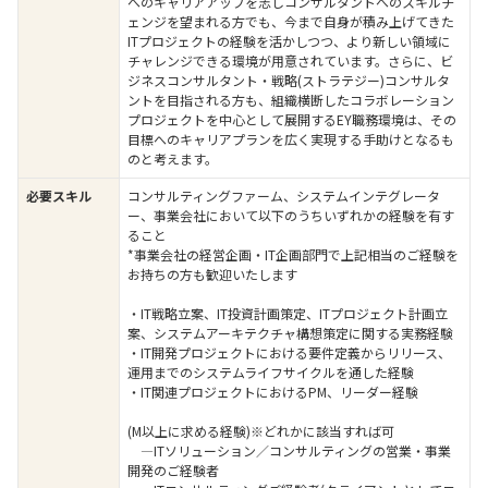
へのキャリアアップを志しコンサルタントへのスキルチ
ェンジを望まれる方でも、今まで自身が積み上げてきた
ITプロジェクトの経験を活かしつつ、より新しい領域に
チャレンジできる環境が用意されています。さらに、ビ
ジネスコンサルタント・戦略(ストラテジー)コンサルタ
ントを目指される方も、組織横断したコラボレーション
プロジェクトを中心として展開するEY職務環境は、その
目標へのキャリアプランを広く実現する手助けとなるも
のと考えます。
必要スキル
コンサルティングファーム、システムインテグレータ
ー、事業会社において以下のうちいずれかの経験を有す
ること
*事業会社の経営企画・IT企画部門で上記相当のご経験を
お持ちの方も歓迎いたします
・IT戦略立案、IT投資計画策定、ITプロジェクト計画立
案、システムアーキテクチャ構想策定に関する実務経験
・IT開発プロジェクトにおける要件定義からリリース、
運用までのシステムライフサイクルを通した経験
・IT関連プロジェクトにおけるPM、リーダー経験
(M以上に求める経験)※どれかに該当すれば可
―ITソリューション／コンサルティングの営業・事業
開発のご経験者