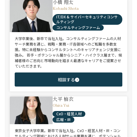
小橋 翔太
Kobashi Shota
IT/DX & サイバーセキュリティコンサ
ルティング
コンサルティングファーム
大学卒業後、新卒で当社入社。コンサルティングファームの人材
サーチ業務を通じ、戦略・業務・IT各領域へのご転職を多数支
援。特に未経験からコンサルタントへのキャリアチェンジ支援に
強み。 若手・ポテンシャル層からシニア・ハイクラス層まで、候
補者様のご志向と市場動向を踏まえ最適なキャリアをご提案させ
ていただきます。
相談する
大平 柚衣
Ohira Yui
CxO・経営人材
広報・IR
東京女子大学卒業。新卒で当社入社。CxO・経営人材・IR・コン
サルティング領域における人材サーチ業務を通じ、ポテンシャル