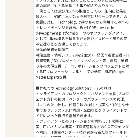
流の課題に対する支援にも取り組んでおります。
一例としてはBizX/DXへの取組としての、如何に効果を
最大化し、如何に早く効果を経営にリターンできるかの
命題に対し、Technologyは持つものから利用する物への
トレンドチェンジを含め、現在LCDP(low-code
development platform)を一つのオファリングスタイル
として、既成概念を超える成果達成／スピード感での変
革支援などを支援しております。
具体的業務支援項目
戦略立案・情報システム構想策定 / 経営可視化支援・IT
投資管理 / DXプロジェクトマネジメント等 経営・業務
改革の実現支援 / コラボレーションプロジェクトに対
するITプロフェッショナルとしての参画 SME(Subject
Matter Expert)支援
■弊社でのTechnology Solutionチームの魅力
・クライアントのプロジェクトマネジメント支援(プロジ
ェクト方針の検討、ベンダーのパフォーマンスの管理、
リスクの洗い出し、代替手段の検討・提案など)が主な仕
事であり、システム化構想・企画などをクライアントサ
イドにたった視点で経験できます。
・クライアントとのリレーションを構築し、IT戦略立
案、ITガバナンス構築・IT投資管理などのCIOアジェンダ
へ対応。IT領域ベンダー・技術者から新たなフィールド