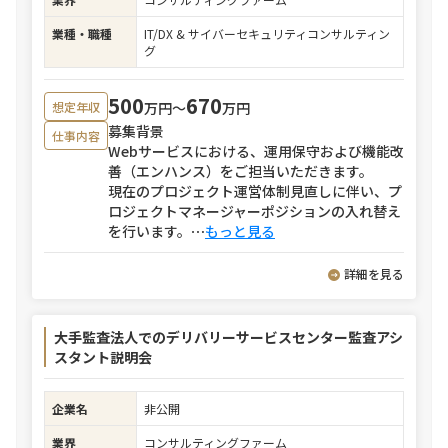
業種・職種
IT/DX & サイバーセキュリティコンサルティン
グ
500
670
万円〜
万円
想定年収
募集背景
仕事内容
Webサービスにおける、運用保守および機能改
善（エンハンス）をご担当いただきます。
現在のプロジェクト運営体制見直しに伴い、プ
ロジェクトマネージャーポジションの入れ替え
を行います。
⋯
もっと見る
詳細を見る
大手監査法人でのデリバリーサービスセンター監査アシ
スタント説明会
企業名
非公開
業界
コンサルティングファーム