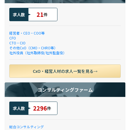
21
求人数
件
経営者・CEO・COO等
CFO
CTO・CIO
その他CxO（CMO・CHRO等）
社外役員（社外取締役/社外監査役）
CxO・経営人材の求人一覧を見る
コンサルティングファーム
2296
求人数
件
総合コンサルティング