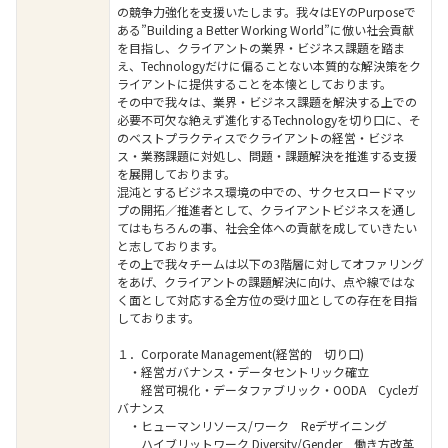
の競争力強化を支援いたします。我々はEYのPurposeで
ある”Building a Better Working World”に倣い社会貢献
を目指し、クライアントの業界・ビジネス課題を踏ま
え、Technologyだけに偏ることない本質的な解決策をク
ライアントに提供することを本懐としております。
その中で我々は、業界・ビジネス課題を解決する上での
必要不可欠な絶えず進化するTechnologyを切り口に、そ
のベストプラクティスでクライアントの経営・ビジネ
ス・業務課題に対処し、問題・課題解決を推進する支援
を展開しております。
混沌とするビジネス環境の中での、サクセスロードマッ
プの開拓／推進者として、クライアントビジネスを通し
てはもちろんの事、社会全体への貢献を成していきたい
と志しております。
その上で我々チームは以下の3階層に対してオファリング
をあげ、クライアントの課題解決に向け、点や線ではな
く面として対応する全方位の受け皿としての存在を目指
しております。
１．Corporate Management(経営的 切り口)
・経営ガバナンス・データセントリック確立
経営可視化・データファブリック・OODA Cycleガ
バナンス
・ヒューマンリソース/ワーク Reデザイニング
ハイブリットワーク Diversity/Gender 働き方改革