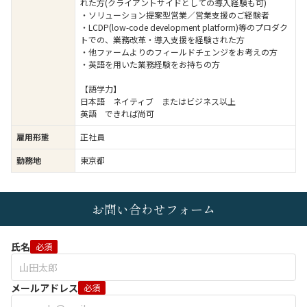
れた方(クライアントサイドとしての導入経験も可)
・ソリューション提案型営業／営業支援のご経験者
・LCDP(low-code development platform)等のプロダク
トでの、業務改革・導入支援を経験された方
・他ファームよりのフィールドチェンジをお考えの方
・英語を用いた業務経験をお持ちの方
【語学力】
日本語 ネイティブ またはビジネス以上
英語 できれば尚可
雇用形態
正社員
勤務地
東京都
お問い合わせフォーム
氏名
必須
メールアドレス
必須