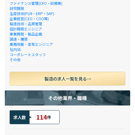
ファイナンス管理(CFO・財務等)
研究開発
生産技術(PLM・ERP・SAP)
企業経営(CEO・COO等)
製造技術・品質管理
設計開発エンジニア
事業開発・製品企画
調達・購買
業務改善・変革エンジニア
社内SE
コーポレートスタッフ
その他
製造の求人一覧を見る
その他業界・職種
114
求人数
件