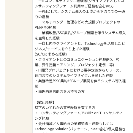
―ITコンサルティングご経験者(クライアントとしてコ
ンサルティングファーム利用のご経験も含む)の方
―PMとして、システム導入の上流から下流までの一通
りの経験
―マルチベンダー管理などの大規模プロジェクトの
PM/PMO経験
―業務改善/SSC集約/グループ展開を伴うシステム導入
を主導した経験
―自社内やクライアントと、Technologyを活用したビ
ジネス/サービスを立ち上げた経験
(SC/Cに求める経験)
・クライアントとのコミュニケーション経験(PD、営
業、要件定義ヒアリング、プロジェクト定例 等)
・IT開発プロジェクトにおける要件定義からリリース、
運用までのシステムライフサイクルを通した経験
・業務改善/SSC集約/グループ展開を伴うシステム導入経
験
・論理的思考能力をお持ちの方
【歓迎経験】
以下のいずれかの実務経験を有する方
・コンサルティングファームでのBiz or ITコンサルティ
ング経験
・会計領域／人事給与の業務知識・経験もしくは
Technology Solution(パッケージ、SaaS含む)導入経験さ