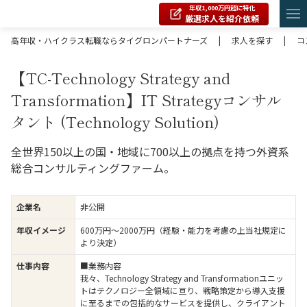
年収1,000万円超に特化
厳選求人を紹介依頼
高年収・ハイクラス転職ならタイグロンパートナーズ
|
求人を探す
|
コ
【TC-Technology Strategy and
Transformation】IT Strategyコンサル
タント (Technology Solution)
全世界150以上の国・地域に700以上の拠点を持つ外資系
総合コンサルティングファーム。
企業名
非公開
年収イメージ
600万円〜2000万円（経験・能力を考慮の上当社規定に
より決定）
仕事内容
■業務内容
我々、Technology Strategy and Transformationユニッ
トはテクノロジー全領域に亘り、戦略策定から導入支援
に至るまでの包括的なサービスを提供し、クライアント