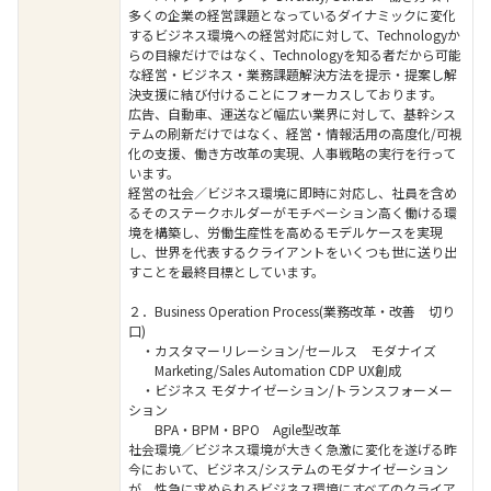
多くの企業の経営課題となっているダイナミックに変化
するビジネス環境への経営対応に対して、Technologyか
らの目線だけではなく、Technologyを知る者だから可能
な経営・ビジネス・業務課題解決方法を提示・提案し解
決支援に結び付けることにフォーカスしております。
広告、自動車、運送など幅広い業界に対して、基幹シス
テムの刷新だけではなく、経営・情報活用の高度化/可視
化の支援、働き方改革の実現、人事戦略の実行を行って
います。
経営の社会／ビジネス環境に即時に対応し、社員を含め
るそのステークホルダーがモチベーション高く働ける環
境を構築し、労働生産性を高めるモデルケースを実現
し、世界を代表するクライアントをいくつも世に送り出
すことを最終目標としています。
２．Business Operation Process(業務改革・改善 切り
口)
・カスタマーリレーション/セールス モダナイズ
Marketing/Sales Automation CDP UX創成
・ビジネス モダナイゼーション/トランスフォーメー
ション
BPA・BPM・BPO Agile型改革
社会環境／ビジネス環境が大きく急激に変化を遂げる昨
今において、ビジネス/システムのモダナイゼーション
が、性急に求められるビジネス環境にすべてのクライア