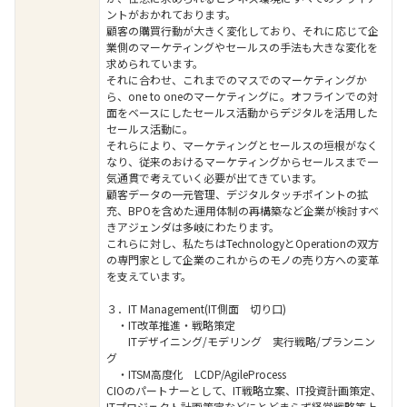
ントがおかれております。
顧客の購買行動が大きく変化しており、それに応じて企
業側のマーケティングやセールスの手法も大きな変化を
求められています。
それに合わせ、これまでのマスでのマーケティングか
ら、one to oneのマーケティングに。オフラインでの対
面をベースにしたセールス活動からデジタルを活用した
セールス活動に。
それらにより、マーケティングとセールスの垣根がなく
なり、従来のおけるマーケティングからセールスまで一
気通貫で考えていく必要が出てきています。
顧客データの一元管理、デジタルタッチポイントの拡
充、BPOを含めた運用体制の再構築など企業が検討すべ
きアジェンダは多岐にわたります。
これらに対し、私たちはTechnologyとOperationの双方
の専門家として企業のこれからのモノの売り方への変革
を支えています。
３．IT Management(IT側面 切り口)
・IT改革推進・戦略策定
ITデザイニング/モデリング 実行戦略/プランニン
グ
・ITSM高度化 LCDP/AgileProcess
CIOのパートナーとして、IT戦略立案、IT投資計画策定、
ITプロジェクト計画策定などにとどまらず経営戦略等上