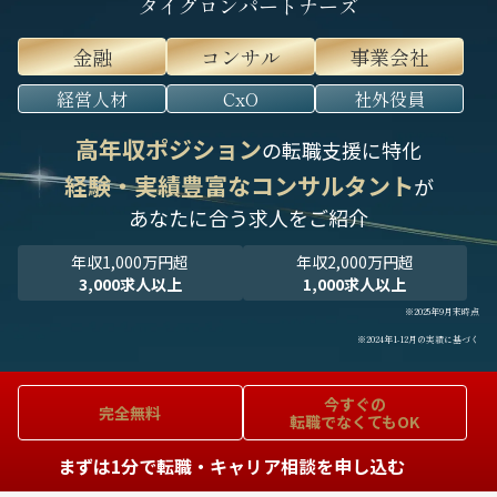
タイグロンパートナーズ
金融
コンサル
事業会社
経営人材
CxO
社外役員
高年収ポジション
の転職支援に特化
経験・実績豊富なコンサルタント
が
あなたに合う求人をご紹介
年収1,000万円超
年収2,000万円超
3,000求人以上
1,000求人以上
※2025年9月末時点
※2024年1-12月の実績に基づく
今すぐの
完全無料
転職でなくてもOK
まずは1分で転職・キャリア相談を申し込む