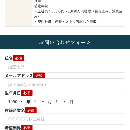
社員
想定年収
・正社員：660万円～1,030万円程度（賞与込み、残業込
み）
・契約社員：経験・スキル考慮した年収
お問い合わせフォーム
氏名
必須
メールアドレス
必須
生年月日
必須
年
月
日
在籍企業名
必須
希望業界
必須