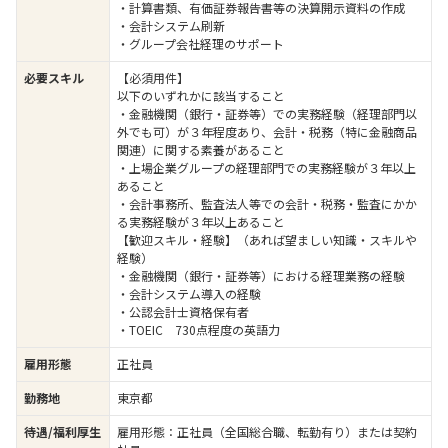
・計算書類、有価証券報告書等の決算開示資料の作成
・会計システム刷新
・グループ会社経理のサポート
必要スキル
【必須用件】
以下のいずれかに該当すること
・金融機関（銀行・証券等）での実務経験（経理部門以
外でも可）が３年程度あり、会計・税務（特に金融商品
関連）に関する素養があること
・上場企業グループの経理部門での実務経験が３年以上
あること
・会計事務所、監査法人等での会計・税務・監査にかか
る実務経験が３年以上あること
【歓迎スキル・経験】（あれば望ましい知識・スキルや
経験）
・金融機関（銀行・証券等）における経理業務の経験
・会計システム導入の経験
・公認会計士資格保有者
・TOEIC 730点程度の英語力
雇用形態
正社員
勤務地
東京都
待遇/福利厚生
雇用形態：正社員（全国総合職、転勤有り）または契約