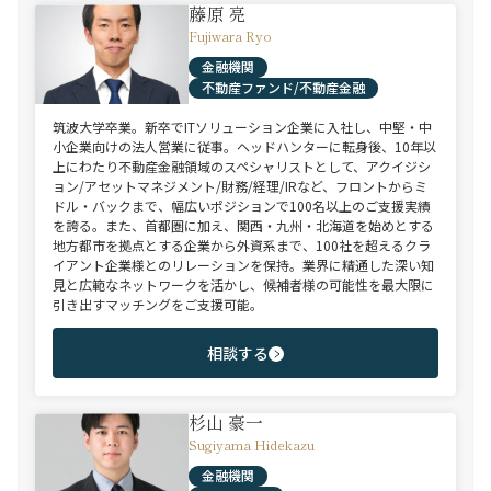
藤原 亮
Fujiwara Ryo
金融機関
不動産ファンド/不動産金融
筑波大学卒業。新卒でITソリューション企業に入社し、中堅・中
小企業向けの法人営業に従事。ヘッドハンターに転身後、10年以
上にわたり不動産金融領域のスペシャリストとして、アクイジシ
ョン/アセットマネジメント/財務/経理/IRなど、フロントからミ
ドル・バックまで、幅広いポジションで100名以上のご支援実績
を誇る。また、首都圏に加え、関西・九州・北海道を始めとする
地方都市を拠点とする企業から外資系まで、100社を超えるクラ
イアント企業様とのリレーションを保持。業界に精通した深い知
見と広範なネットワークを活かし、候補者様の可能性を最大限に
引き出すマッチングをご支援可能。
相談する
杉山 豪一
Sugiyama Hidekazu
金融機関