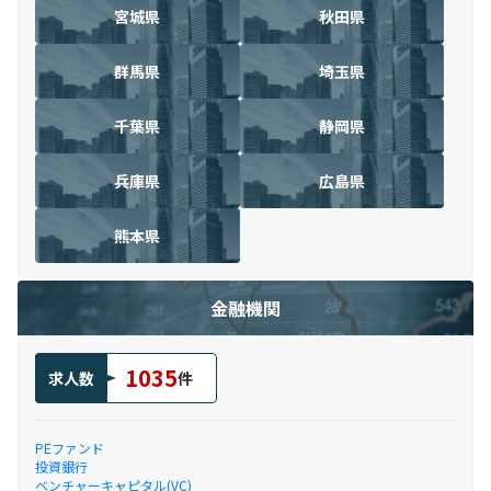
宮城県
秋田県
群馬県
埼玉県
千葉県
静岡県
兵庫県
広島県
熊本県
金融機関
1035
求人数
件
PEファンド
投資銀行
ベンチャーキャピタル(VC)