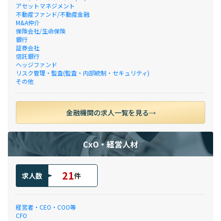
アセットマネジメント
不動産ファンド/不動産金融
M&A仲介
保険会社/生命保険
銀行
証券会社
信託銀行
ヘッジファンド
リスク管理・監査(監査・内部統制・セキュリティ)
その他
金融機関の求人一覧を見る
CxO・経営人材
21
求人数
件
経営者・CEO・COO等
CFO