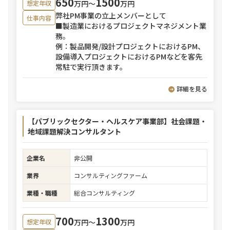
650
1500
万円〜
万円
想定年収
弊社PM事業の立上メンバーとして
仕事内容
■製造業におけるプロジェクトマネジメント業
務。
例：製品開発/設計プロジェクトにおけるPM、
設備導入プロジェクトにおけるPMなどを客先
常駐で実行頂きます。
詳細を見る
【パブリックセクター・ヘルスケア事業部】社会課題・
地域課題解決コンサルタント
企業名
非公開
業界
コンサルティングファーム
業種・職種
総合コンサルティング
700
1300
万円〜
万円
想定年収