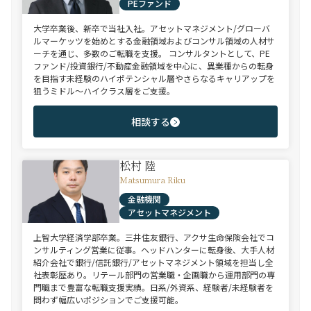
PEファンド
大学卒業後、新卒で当社入社。アセットマネジメント/グローバ
ルマーケッツを始めとする金融領域およびコンサル領域の人材サ
ーチを通じ、多数のご転職を支援。 コンサルタントとして、PE
ファンド/投資銀行/不動産金融領域を中心に、異業種からの転身
を目指す未経験のハイポテンシャル層やさらなるキャリアップを
狙うミドル～ハイクラス層をご支援。
相談する
松村 陸
Matsumura Riku
金融機関
アセットマネジメント
上智大学経済学部卒業。三井住友銀行、アクサ生命保険会社でコ
ンサルティング営業に従事。ヘッドハンターに転身後、大手人材
紹介会社で銀行/信託銀行/アセットマネジメント領域を担当し全
社表彰歴あり。リテール部門の営業職・企画職から運用部門の専
門職まで豊富な転職支援実績。日系/外資系、経験者/未経験者を
問わず幅広いポジションでご支援可能。