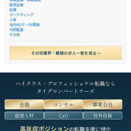
経営企画
総務
マーケティング
人事
社内SE/IT・DX関連
内部監査
その他
その他業界・職種の求人一覧を見る
ハイクラス・プロフェッショナル転職なら
タイグロンパートナーズ
金融
コンサル
事業会社
経営人材
CxO
社外役員
高年収ポジション
の転職支援に特化