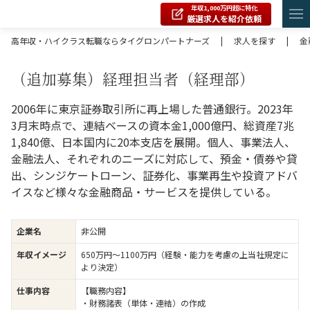
年収1,000万円超に特化
厳選求人を紹介依頼
高年収・ハイクラス転職ならタイグロンパートナーズ
|
求人を探す
|
金
（追加募集）経理担当者（経理部）
2006年に東京証券取引所に再上場した普通銀行。2023年
3月末時点で、連結ベースの資本金1,000億円、総資産7兆
1,840億、日本国内に20本支店を展開。個人、事業法人、
金融法人、それぞれのニーズに対応して、預金・債券や貸
出、シンジケートローン、証券化、事業再生や投資アドバ
イスなど様々な金融商品・サービスを提供している。
企業名
非公開
年収イメージ
650万円〜1100万円（経験・能力を考慮の上当社規定に
より決定）
仕事内容
【職務内容】
・財務諸表（単体・連結）の作成