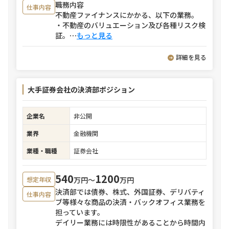
職務内容
仕事内容
不動産ファイナンスにかかる、以下の業務。
・不動産のバリュエーション及び各種リスク検
証。
⋯
もっと見る
詳細を見る
大手証券会社の決済部ポジション
企業名
非公開
業界
金融機関
業種・職種
証券会社
540
1200
万円〜
万円
想定年収
決済部では債券、株式、外国証券、デリバティ
仕事内容
ブ等様々な商品の決済・バックオフィス業務を
担っています。
デイリー業務には時限性があることから時間内