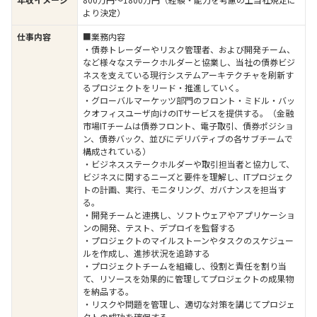
より決定）
仕事内容
■業務内容
・債券トレーダーやリスク管理者、および開発チーム、
など様々なステークホルダーと協業し、当社の債券ビジ
ネスを支えている現行システムアーキテクチャを刷新す
るプロジェクトをリード・推進していく。
・グローバルマーケッツ部門のフロント・ミドル・バッ
クオフィスユーザ向けのITサービスを提供する。（金融
市場ITチームは債券フロント、電子取引、債券ポジショ
ン、債券バック、並びにデリバティブの各サブチームで
構成されている）
・ビジネスステークホルダーや取引担当者と協力して、
ビジネスに関するニーズと要件を理解し、ITプロジェク
トの計画、実行、モニタリング、ガバナンスを担当す
る。
・開発チームと連携し、ソフトウェアやアプリケーショ
ンの開発、テスト、デプロイを監督する
・プロジェクトのマイルストーンやタスクのスケジュー
ルを作成し、進捗状況を追跡する
・プロジェクトチームを組織し、役割と責任を割り当
て、リソースを効果的に管理してプロジェクトの成果物
を納品する。
・リスクや問題を管理し、適切な対策を講じてプロジェ
クトの成功を確保する。