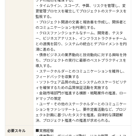
・タイムライン、スコープ、予算、リスクを管理し、変
更管理プロセスを確立してプロジェクトのステータスを
監視する。
・プロジェクト関連の文書と報告書を作成し、関係者と
のコミュニケーションを円滑化する。
・クロスファンクショナルなチーム、開発者、テスタ
ー、ビジネスアナリスト、インフラストラクチャチーム
との連携を図り、システムの統合とデプロイメントを円
滑に進める。
・債券ビジネスの業界動向と技術動向に対する興味を持
ち、プロジェクトの実行に最新のベストプラクティスを
導入する。
・ステークホルダーとのコミュニケーションを維持し、
フィードバックを収集する
・ソフトウェア品質の向上とシステムのスケーラビリテ
ィを確保するための品質保証活動を実施する
・金融市場部門が推進する横断・戦略案件の推進、ロー
ドマップの策定
・ユーザ・その他のステークホルダーとのコミュニケー
ションをファシリテートし、要件定義活動など、プロジ
ェクト計画に基づいたタスクを推進。自律的な課題解
決、プロジェクト推進への推進が求められる。
必要スキル
■実務経験
・債券取引、デリバティブ取引、リスク管理、ポートフ