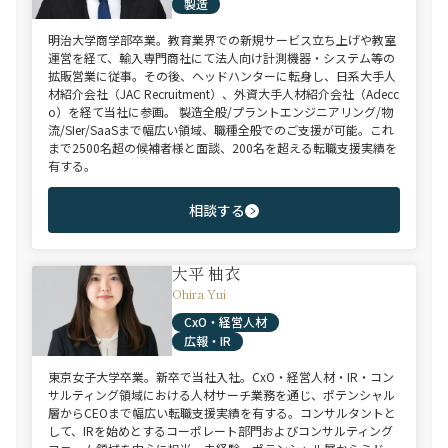
製造
明治大学商学部卒業。教育業界での新規サービス立ち上げや教室
運営を経て、輸入専門商社にて法人向け計測機器・システム等の
拡販営業に従事。その後、ヘッドハンターに転身し、日系大手人
材紹介会社（JAC Recruitment）、外資大手人材紹介会社（Adecc
o）を経て当社に参画。 製造全般/プラントエンジニアリング/物
流/SIer/SaaSまで幅広い領域、職種全般でのご支援が可能。これ
まで2500名超の候補者様と面談、200名を超える転職支援実績を
有する。
相談する
大平 柚衣
Ohira Yui
CxO・経営人材
広報・IR
東京女子大学卒業。新卒で当社入社。CxO・経営人材・IR・コン
サルティング領域における人材サーチ業務を通じ、ポテンシャル
層からCEOまで幅広い転職支援実績を有する。コンサルタントと
して、IRを始めとするコーポレート部門およびコンサルティング