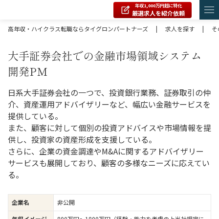
年収1,000万円超に特化
厳選求人を紹介依頼
高年収・ハイクラス転職ならタイグロンパートナーズ
|
求人を探す
|
そ
大手証券会社での金融市場領域システム
開発PM
日系大手証券会社の一つで、投資銀行業務、証券取引の仲
介、資産運用アドバイザリーなど、幅広い金融サービスを
提供している。
また、顧客に対して個別の投資アドバイスや市場情報を提
供し、投資家の資産形成を支援している。
さらに、企業の資金調達やM&Aに関するアドバイザリー
サービスも展開しており、顧客の多様なニーズに応えてい
る。
企業名
非公開
年収イメージ
800万円〜1800万円（経験・能力を考慮の上当社規定に