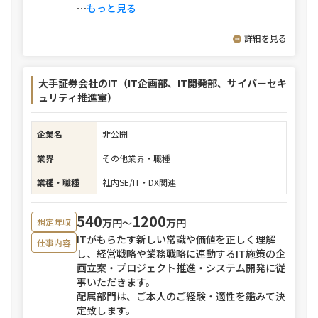
⋯
もっと見る
詳細を見る
大手証券会社のIT（IT企画部、IT開発部、サイバーセキ
ュリティ推進室）
企業名
非公開
業界
その他業界・職種
業種・職種
社内SE/IT・DX関連
540
1200
万円〜
万円
想定年収
ITがもらたす新しい常識や価値を正しく理解
仕事内容
し、経営戦略や業務戦略に連動するIT施策の企
画立案・プロジェクト推進・システム開発に従
事いただきます。
配属部門は、ご本人のご経験・適性を鑑みて決
定致します。