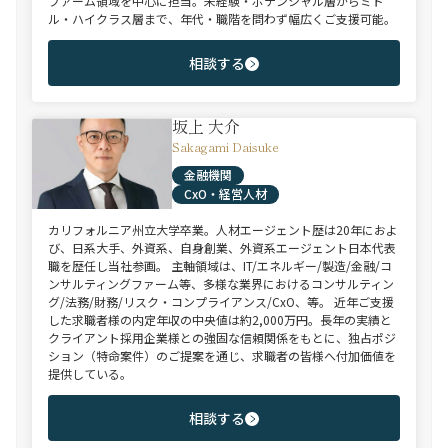
ファーム領域を中心に担当。未経験・ポテンシャル層からミド
ル・ハイクラス層まで、年代・職階を問わず幅広くご支援可能。
相談する
坂上 大介
Sakagami Daisuke
金融機関
CxO・経営人材
カリフォルニア州立大学卒業。人材エージェント歴は20年におよ
び、日系大手、外資系、自身創業、外資系エージェント日本代表
職を歴任し当社参画。 主軸領域は、IT/エネルギー/製造/金融/コ
ンサルティングファーム等、多様な業界におけるコンサルティン
グ/法務/財務/リスク・コンプライアンス/CxO、等。 近年ご支援
した求職者様の内定年収の中央値は約2,000万円。長年の実績と
クライアント採用企業様との強固な信頼関係をもとに、独占ポジ
ション（特命案件）のご提案を通じ、求職者の皆様へ付加価値を
提供している。
相談する