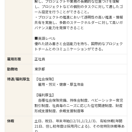
解し、プロジェクトや業務の長期的な位置づけを理解
し、プロジェクトなどの個別のタスクに対して適したゴ
ール設定を行うことができること。
・プロジェクトの推進において透明性の高い推進・情報
共有を実施し、多数のステークホルダーに対して高いガ
バナンス能力を発揮できること
■英語レベル
優れた読み書きと会話能力を持ち、国際的なプロジェク
トチームとのコミュニケーションができる。
雇用形態
正社員
勤務地
東京都
待遇/福利厚生
【社会保険】
雇用・労災・健康・厚生年金
【福利厚生】
各種社会保険完備、持株会制度、ベビーシッター育児
割引制度、社員毎のニーズに応じた住宅関連制度、財産
形成支援制度、余暇支援制度等
休暇
土日、祝日、年末年始(12/31,1/2,1/3)、 有給休暇(年間
21日、但し初年度は採用月による)、その他特別休暇等あ
り。