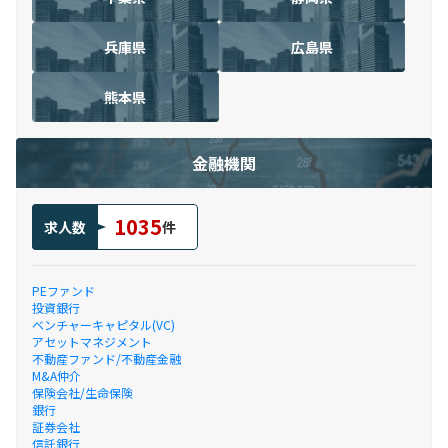
兵庫県
広島県
熊本県
金融機関
1035
求人数
件
PEファンド
投資銀行
ベンチャーキャピタル(VC)
アセットマネジメント
不動産ファンド/不動産金融
M&A仲介
保険会社/生命保険
銀行
証券会社
信託銀行