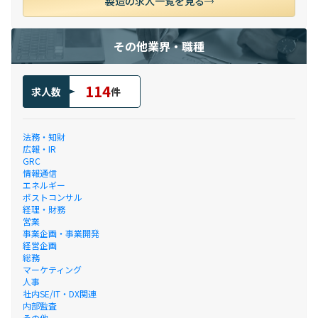
製造の求人一覧を見る
その他業界・職種
114
求人数
件
法務・知財
広報・IR
GRC
情報通信
エネルギー
ポストコンサル
経理・財務
営業
事業企画・事業開発
経営企画
総務
マーケティング
人事
社内SE/IT・DX関連
内部監査
その他