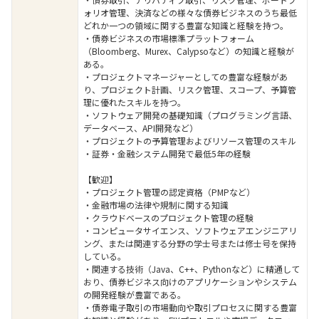
ォリオ管理、決済などの様々な債券ビジネスのうち最低
どれか一つの領域に関する豊富な知識と経験を持つ。
・債券ビジネスの市場標準プラットフォーム
（Bloomberg、Murex、Calypsoなど）の知識と経験が
ある。
・プロジェクトマネージャーとしての豊富な経験があ
り、プロジェクト計画、リスク管理、スコープ、予算管
理に優れたスキルを持つ。
・ソフトウェア開発の基礎知識（プログラミング言語、
データベース、API開発など）
・プロジェクトの予算管理およびリソース管理のスキル
・証券・金融システム開発で最低5年の経験
【歓迎】
・プロジェクト管理の認定資格（PMPなど）
・金融市場の法律や規制に関する知識
・クラウドベースのプロジェクト管理の経験
・コンピュータサイエンス、ソフトウェアエンジニアリ
ング、または関連する分野の学士号または修士号を保持
している。
・関連する技術（Java、C++、Pythonなど）に精通して
おり、債券ビジネス向けのアプリケーションやシステム
の開発経験が豊富である。
・債券電子取引の市場動向や取引プロセスに関する豊富