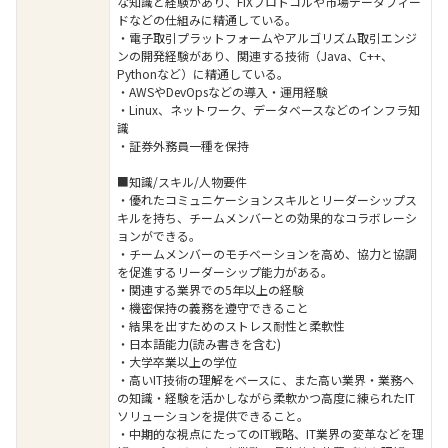
な知識と経験があり、FIXプロトコルや市場データフィー
ドなどの仕組みに精通している。
・電子取引プラットフォームやアルゴリズム取引エンジ
ンの開発経験があり、関連する技術（Java、C++、
Pythonなど）に精通している。
・AWSやDevOpsなどの導入・運用経験
・Linux、ネットワーク、データベースなどのインフラ知
識
・証券外務員一種を保持
■知識/スキル/人物要件
・優れたコミュニケーションスキルとリーダーシップス
キルを持ち、チームメンバーとの効果的なコラボレーシ
ョンができる。
・チームメンバーのモチベーションを高め、協力と協調
を促進するリーダーシップ能力がある。
・関連する業界での5年以上の経験
・機密保持の義務を遵守できること
・結果を出すためのストレス耐性と柔軟性
・日本語能力(読み書きを含む)
・大学卒業以上の学位
・高いIT技術の理解をベースに、また高い業界・業務へ
の知識・経験を活かしながら柔軟かつ高度に練られたIT
ソリューションを提供できること。
・中期的な視点にたってのIT戦略、IT業界の変革などを理