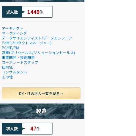
1449
求人数
件
アーキテクト
マーケティング
データサイエンティスト/データエンジニア
PdM(プロダクトマネージャー)
PG/SE/PM
営業(プリセールス/ソリューションセールス)
事業開発・技術開発
コーポレートスタッフ
社内SE
コンサルタント
その他
DX・ITの求人一覧を見る
製造
47
求人数
件