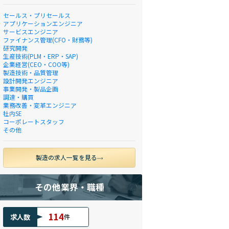
セールス・プリセールス
アプリケーションエンジニア
サービスエンジニア
ファイナンス管理(CFO・財務等)
研究開発
生産技術(PLM・ERP・SAP)
企業経営(CEO・COO等)
製造技術・品質管理
設計開発エンジニア
事業開発・製品企画
調達・購買
業務改善・変革エンジニア
社内SE
コーポレートスタッフ
その他
製造の求人一覧を見る
その他業界・職種
114
求人数
件