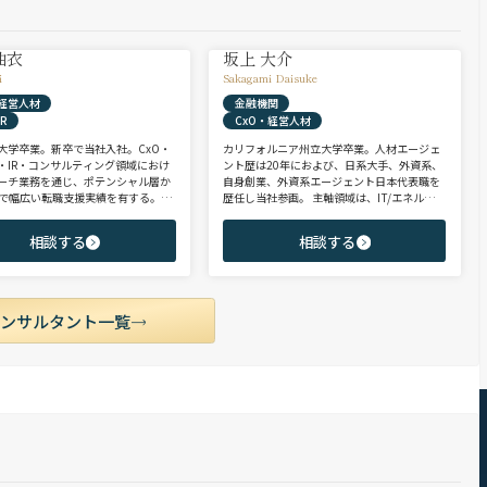
柚衣
坂上 大介
i
Sakagami Daisuke
・経営人材
金融機関
R
CxO・経営人材
大学卒業。新卒で当社入社。CxO・
カリフォルニア州立大学卒業。人材エージェ
・IR・コンサルティング領域におけ
ント歴は20年におよび、日系大手、外資系、
ーチ業務を通じ、ポテンシャル層か
自身創業、外資系エージェント日本代表職を
まで幅広い転職支援実績を有する。コ
歴任し当社参画。 主軸領域は、IT/エネルギ
ントとして、IRを始めとするコーポ
ー/製造/金融/コンサルティングファーム等、
門およびコンサルティングファーム
多様な業界におけるコンサルティング/法務/
相談する
相談する
心に担当。未経験・ポテンシャル層
財務/リスク・コンプライアンス/CxO、等。
ル・ハイクラス層まで、年代・職階
近年ご支援した求職者様の内定年収の中央値
幅広くご支援可能。
は約2,000万円。長年の実績とクライアント
採用企業様との強固な信頼関係をもとに、独
占ポジション（特命案件）のご提案を通じ、
コンサルタント一覧
求職者の皆様へ付加価値を提供している。