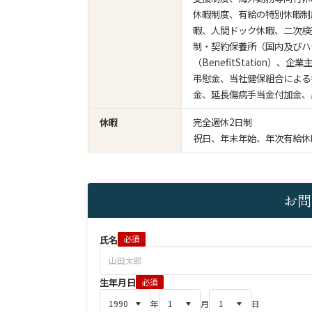
休暇制度、有給の特別休暇制
暇、人間ドック休暇、二次検
制・契約保養所（国内及びハ
（BenefitStation
弔慰金、当社健保組合による
金、延長傷病手当金付加金、
休暇
完全週休2日制
祝日、年末年始、年次有給休暇
お問
氏名
必須
生年月日
必須
年
月
日