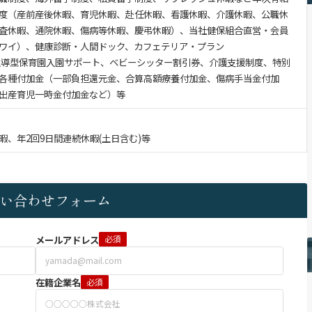
度（産前産後休暇、育児休暇、赴任休暇、看護休暇、介護休暇、公職休
査休暇、通院休暇、傷病等休暇、慶弔休暇）、当社健保組合直営・会員
ワイ）、健康診断・人間ドック、カフェテリア・プラン
）、企業主導型保育園入園サポート、ベビーシッター割引券、介護支援制度、特別
各種付加金（一部負担還元金、合算高額療養付加金、傷病手当金付加
出産育児一時金付加金など）等
、年2回9日間連続休暇(土日含む)等
い合わせフォーム
メールアドレス
必須
在籍企業名
必須