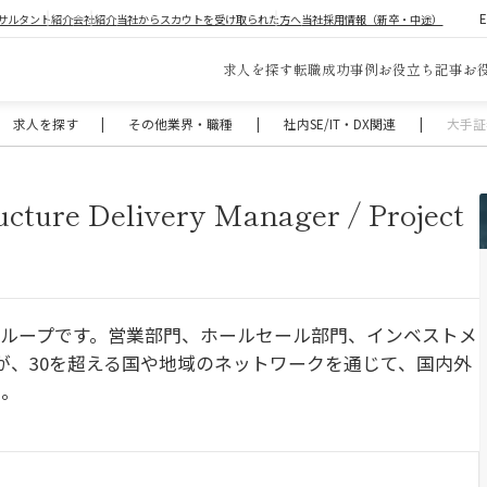
サルタント紹介
会社紹介
当社からスカウトを受け取られた方へ
当社採用情報（新卒・中途）
求人を探す
転職成功事例
お役立ち記事
お
求人を探す
|
その他業界・職種
|
社内SE/IT・DX関連
|
大手証券会
e Delivery Manager / Project
ループです。営業部門、ホールセール部門、インベストメ
が、30を超える国や地域のネットワークを通じて、国内外
供。