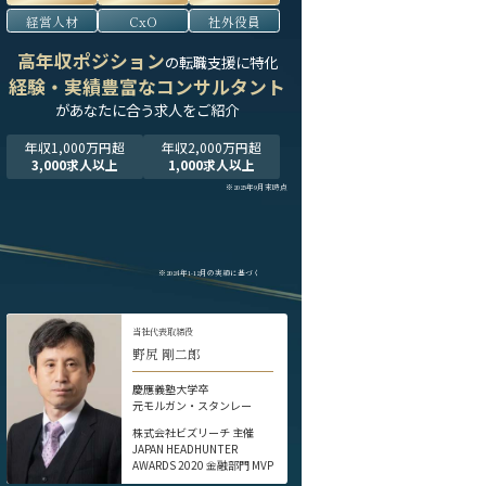
経営人材
CxO
社外役員
高年収ポジション
の転職支援に特化
経験・実績豊富なコンサルタント
が
あなたに合う求人をご紹介
年収1,000万円超
年収2,000万円超
3,000求人以上
1,000求人以上
※2025年9月末時点
※2024年1-12月の実績に基づく
当社代表取締役
野尻 剛二郎
慶應義塾大学卒
元モルガン・スタンレー
株式会社ビズリーチ 主催
JAPAN HEADHUNTER
AWARDS 2020 金融部門 MVP