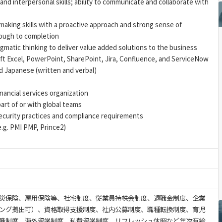
d interpersonal skills; ability to communicate and collaborate with
aking skills with a proactive approach and strong sense of
rough to completion
agmatic thinking to deliver value added solutions to the business
oft Excel, PowerPoint, SharePoint, Jira, Confluence, and ServiceNow
d Japanese (written and verbal)
nancial services organization
art of or with global teams
curity practices and compliance requirements
e.g. PMI PMP, Prince2)
災保険、雇用保険等、社宅制度、従業員持株会制度、退職金制度、企業
ング拠出可）、資格取得支援制度、社内公募制度、職種転換制度、育児
職制度、海外留学制度、私費留学制度、リフレッシュ休暇など年次有給