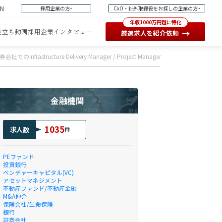
EN
採用企業の方
CxO・社外取締役をお探しの企業の方
年収1000万円超に特化
役立ち動画
採用企業インタビュー
→
厳選求人を紹介依頼
社でのInfrastructure Delivery Manager / Project Manager
金融機関
1035
求人数
件
PEファンド
投資銀行
ベンチャーキャピタル(VC)
アセットマネジメント
不動産ファンド/不動産金融
M&A仲介
保険会社/生命保険
銀行
証券会社