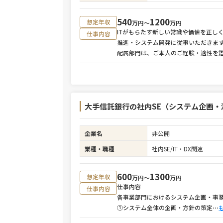
540
1200
想定年収
万円〜
万円
ITがもらたす新しい常識や価値を正し
仕事内容
推進・システム開発に従事いただきま
配属部門は、ご本人のご経験・適性を
大手信託銀行の社内SE（システム企画・
企業名
非公開
業種・職種
社内SE/IT・DX関連
600
1300
想定年収
万円〜
万円
仕事内容
仕事内容
各事業部門におけるシステム企画・事
①システム全体の企画・方針の策定
⋯