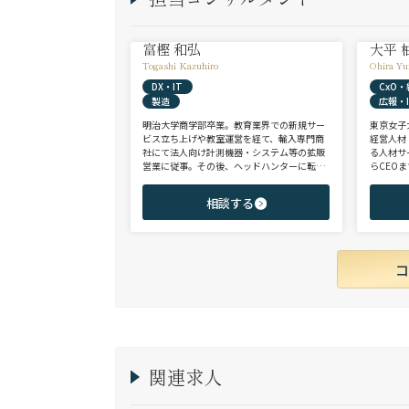
富樫 和弘
大平 
Togashi Kazuhiro
Ohira Yu
DX・IT
CxO
製造
広報・I
明治大学商学部卒業。教育業界での新規サー
東京女子
ビス立ち上げや教室運営を経て、輸入専門商
経営人材
社にて法人向け計測機器・システム等の拡販
る人材サ
営業に従事。その後、ヘッドハンターに転身
らCEO
し、日系大手人材紹介会社（JAC Recruitmen
ンサルタ
t）、外資大手人材紹介会社（Adecco）を経
レート部
相談する
て当社に参画。 製造全般/プラントエンジニ
領域を中
アリング/物流/SIer/SaaSまで幅広い領域、職
からミド
種全般でのご支援が可能。これまで2500名超
を問わず
の候補者様と面談、200名を超える転職支援
実績を有する。
関連求人