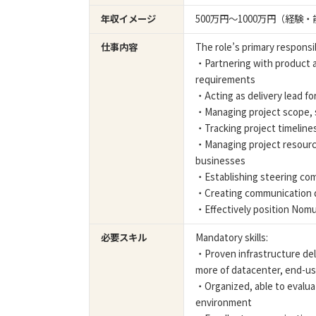
年収イメージ
500万円〜1000万円（経
仕事内容
The role’s primary responsib
・Partnering with product a
requirements
・Acting as delivery lead fo
・Managing project scope, 
・Tracking project timelines
・Managing project resource
businesses
・Establishing steering com
・Creating communication do
・Effectively position Nomur
必要スキル
Mandatory skills:
・Proven infrastructure de
more of datacenter, end-us
・Organized, able to evalua
environment