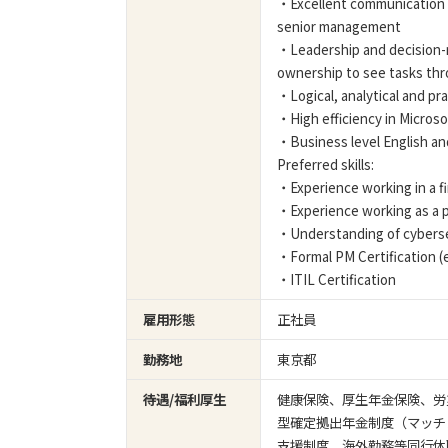
・Excellent communication an
senior management
・Leadership and decision-m
ownership to see tasks th
・Logical, analytical and pr
・High efficiency in Micros
・Business level English an
Preferred skills:
・Experience working in a fi
・Experience working as a p
・Understanding of cyberse
・Formal PM Certification (
・ITIL Certification
雇用形態
正社員
勤務地
東京都
待遇/福利厚生
健康保険、厚生年金保険、労
型確定拠出年金制度（マッチ
支援制度、海外勤務等同行休