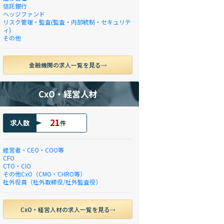
信託銀行
ヘッジファンド
リスク管理・監査(監査・内部統制・セキュリテ
ィ)
その他
金融機関の求人一覧を見る
CxO・経営人材
21
求人数
件
経営者・CEO・COO等
CFO
CTO・CIO
その他CxO（CMO・CHRO等）
社外役員（社外取締役/社外監査役）
CxO・経営人材の求人一覧を見る