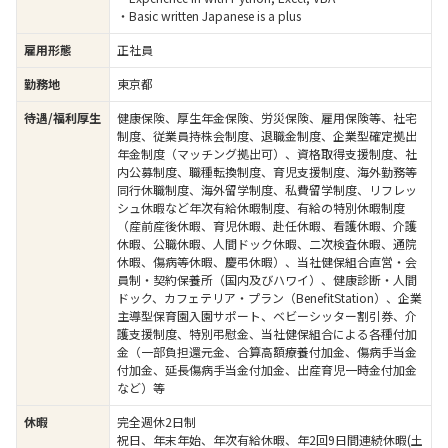
・Basic written Japanese is a plus
雇用形態
正社員
勤務地
東京都
待遇/福利厚生
健康保険、厚生年金保険、労災保険、雇用保険等、社宅
制度、従業員持株会制度、退職金制度、企業型確定拠出
年金制度（マッチング拠出可）、資格取得支援制度、社
内公募制度、職種転換制度、育児支援制度、海外勤務等
同行休職制度、海外留学制度、私費留学制度、リフレッ
シュ休暇など年次有給休暇制度、有給の特別休暇制度
（産前産後休暇、育児休暇、赴任休暇、看護休暇、介護
休暇、公職休暇、人間ドック休暇、二次検査休暇、通院
休暇、傷病等休暇、慶弔休暇）、当社健保組合直営・会
員制・契約保養所（国内及びハワイ）、健康診断・人間
ドック、カフェテリア・プラン（BenefitStation）、企業
主導型保育園入園サポート、ベビーシッター割引券、介
護支援制度、特別弔慰金、当社健保組合による各種付加
金（一部負担還元金、合算高額療養付加金、傷病手当金
付加金、延長傷病手当金付加金、出産育児一時金付加金
など）等
休暇
完全週休2日制
祝日、年末年始、年次有給休暇、年2回9日間連続休暇(土