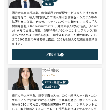
製造
明治大学商学部卒業。教育業界での新規サービス立ち上げや教室
運営を経て、輸入専門商社にて法人向け計測機器・システム等の
拡販営業に従事。その後、ヘッドハンターに転身し、日系大手人
材紹介会社（JAC Recruitment）、外資大手人材紹介会社（Adecc
o）を経て当社に参画。 製造全般/プラントエンジニアリング/物
流/SIer/SaaSまで幅広い領域、職種全般でのご支援が可能。これ
まで2500名超の候補者様と面談、200名を超える転職支援実績を
有する。
相談する
大平 柚衣
Ohira Yui
CxO・経営人材
広報・IR
東京女子大学卒業。新卒で当社入社。CxO・経営人材・IR・コン
サルティング領域における人材サーチ業務を通じ、ポテンシャル
層からCEOまで幅広い転職支援実績を有する。コンサルタントと
して、IRを始めとするコーポレート部門およびコンサルティング