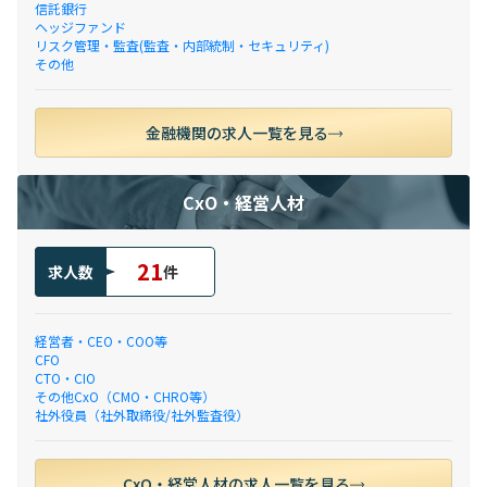
信託銀行
ヘッジファンド
リスク管理・監査(監査・内部統制・セキュリティ)
その他
金融機関の求人一覧を見る
CxO・経営人材
21
求人数
件
経営者・CEO・COO等
CFO
CTO・CIO
その他CxO（CMO・CHRO等）
社外役員（社外取締役/社外監査役）
CxO・経営人材の求人一覧を見る