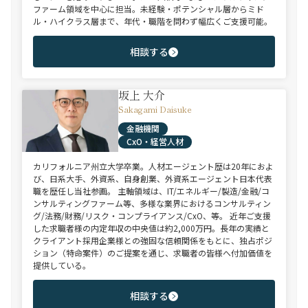
ファーム領域を中心に担当。未経験・ポテンシャル層からミド
ル・ハイクラス層まで、年代・職階を問わず幅広くご支援可能。
相談する
坂上 大介
Sakagami Daisuke
金融機関
CxO・経営人材
カリフォルニア州立大学卒業。人材エージェント歴は20年におよ
び、日系大手、外資系、自身創業、外資系エージェント日本代表
職を歴任し当社参画。 主軸領域は、IT/エネルギー/製造/金融/コ
ンサルティングファーム等、多様な業界におけるコンサルティン
グ/法務/財務/リスク・コンプライアンス/CxO、等。 近年ご支援
した求職者様の内定年収の中央値は約2,000万円。長年の実績と
クライアント採用企業様との強固な信頼関係をもとに、独占ポジ
ション（特命案件）のご提案を通じ、求職者の皆様へ付加価値を
提供している。
相談する