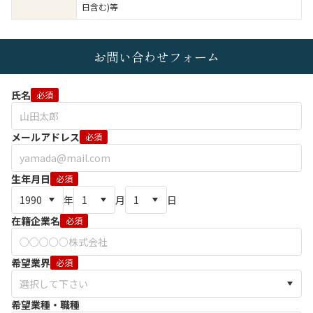
日含む)等
お問い合わせフォーム
氏名
必須
メールアドレス
必須
生年月日
必須
年
月
日
在籍企業名
必須
希望業界
必須
希望業種・職種