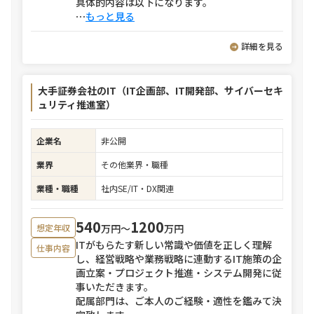
具体的内容は以下になります。
⋯
もっと見る
詳細を見る
大手証券会社のIT（IT企画部、IT開発部、サイバーセキ
ュリティ推進室）
企業名
非公開
業界
その他業界・職種
業種・職種
社内SE/IT・DX関連
540
1200
万円〜
万円
想定年収
ITがもらたす新しい常識や価値を正しく理解
仕事内容
し、経営戦略や業務戦略に連動するIT施策の企
画立案・プロジェクト推進・システム開発に従
事いただきます。
配属部門は、ご本人のご経験・適性を鑑みて決