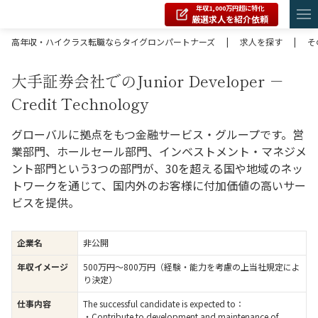
年収1,000万円超に特化
厳選求人を紹介依頼
高年収・ハイクラス転職ならタイグロンパートナーズ
|
求人を探す
|
そ
大手証券会社でのJunior Developer －
Credit Technology
グローバルに拠点をもつ金融サービス・グループです。営
業部門、ホールセール部門、インベストメント・マネジメ
ント部門という3つの部門が、30を超える国や地域のネッ
トワークを通じて、国内外のお客様に付加価値の高いサー
ビスを提供。
企業名
非公開
年収イメージ
500万円〜800万円（経験・能力を考慮の上当社規定によ
り決定）
仕事内容
The successful candidate is expected to：
・Contribute to development and maintenance of