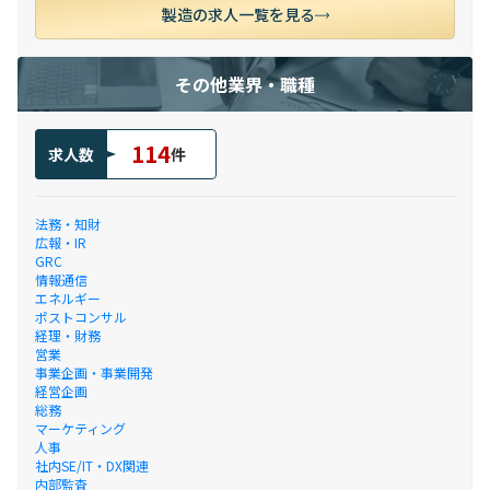
製造の求人一覧を見る
その他業界・職種
114
求人数
件
法務・知財
広報・IR
GRC
情報通信
エネルギー
ポストコンサル
経理・財務
営業
事業企画・事業開発
経営企画
総務
マーケティング
人事
社内SE/IT・DX関連
内部監査