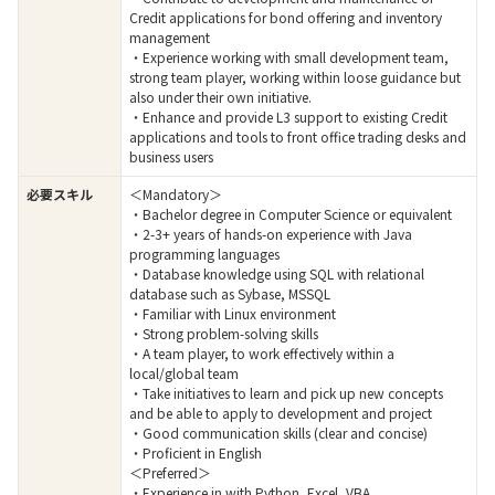
Credit applications for bond offering and inventory
management
・Experience working with small development team,
strong team player, working within loose guidance but
also under their own initiative.
・Enhance and provide L3 support to existing Credit
applications and tools to front office trading desks and
business users
必要スキル
＜Mandatory＞
・Bachelor degree in Computer Science or equivalent
・2-3+ years of hands-on experience with Java
programming languages
・Database knowledge using SQL with relational
database such as Sybase, MSSQL
・Familiar with Linux environment
・Strong problem-solving skills
・A team player, to work effectively within a
local/global team
・Take initiatives to learn and pick up new concepts
and be able to apply to development and project
・Good communication skills (clear and concise)
・Proficient in English
＜Preferred＞
・Experience in with Python, Excel, VBA