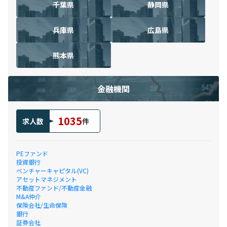
千葉県
静岡県
兵庫県
広島県
熊本県
金融機関
1035
求人数
件
PEファンド
投資銀行
ベンチャーキャピタル(VC)
アセットマネジメント
不動産ファンド/不動産金融
M&A仲介
保険会社/生命保険
銀行
証券会社