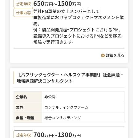
650
1500
万円〜
万円
想定年収
弊社PM事業の立上メンバーとして
仕事内容
■製造業におけるプロジェクトマネジメント業
務。
例：製品開発/設計プロジェクトにおけるPM、
設備導入プロジェクトにおけるPMなどを客先
常駐で実行頂きます。
詳細を見る
【パブリックセクター・ヘルスケア事業部】社会課題・
地域課題解決コンサルタント
企業名
非公開
業界
コンサルティングファーム
業種・職種
総合コンサルティング
700
1300
万円〜
万円
想定年収