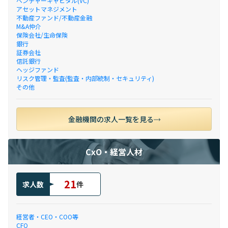
ベンチャーキャピタル(VC)
アセットマネジメント
不動産ファンド/不動産金融
M&A仲介
保険会社/生命保険
銀行
証券会社
信託銀行
ヘッジファンド
リスク管理・監査(監査・内部統制・セキュリティ)
その他
金融機関の求人一覧を見る
CxO・経営人材
21
求人数
件
経営者・CEO・COO等
CFO