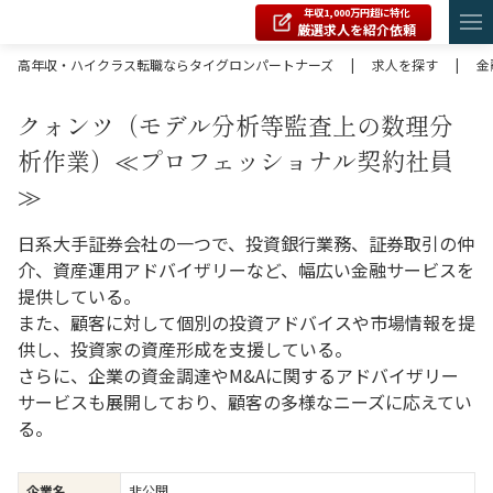
年収1,000万円超に特化
厳選求人を紹介依頼
高年収・ハイクラス転職ならタイグロンパートナーズ
|
求人を探す
|
金
クォンツ（モデル分析等監査上の数理分
析作業）≪プロフェッショナル契約社員
≫
日系大手証券会社の一つで、投資銀行業務、証券取引の仲
介、資産運用アドバイザリーなど、幅広い金融サービスを
提供している。
また、顧客に対して個別の投資アドバイスや市場情報を提
供し、投資家の資産形成を支援している。
さらに、企業の資金調達やM&Aに関するアドバイザリー
サービスも展開しており、顧客の多様なニーズに応えてい
る。
企業名
非公開