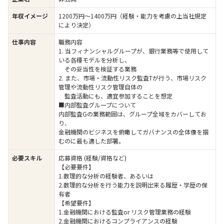
年収イメージ
1200万円〜1400万円（経験・能力を考慮の上当社規定
により決定）
仕事内容
職務内容
1. 当フィナンシャルグループが、銀行業務等で使用して
いる各種モデルを分析し、
その妥当性を検証する業務
2. また、市場・流動性リスク監査Tが行う、市場リスク
管理や流動性リスク管理自体の
監査活動にも、適宜参加することを想定
■内部監査グループについて
内部監査Gの業務範囲は、グループ全域をカバーしてお
り、
金融機関のビジネスを俯瞰してガバナンスの全体像を掴
むのに最も適した部署。
必要スキル
応募資格 (経験/資格など)
【必要要件】
1.数理的な分析の経験者、あるいは
2.数理的な分析を行う能力を説明出来る履歴・学歴の保
有者
【希望要件】
1.金融機関における監査or リスク管理業務の経験
2.金融機関におけるコンプライアンスの経験