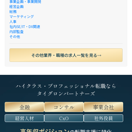
事業企画・事業開発
経営企画
総務
マーケティング
人事
社内SE/IT・DX関連
内部監査
その他
その他業界・職種の求人一覧を見る
ハイクラス・プロフェッショナル転職なら
タイグロンパートナーズ
金融
コンサル
事業会社
経営人材
CxO
社外役員
高年収ポジション
の転職支援に特化