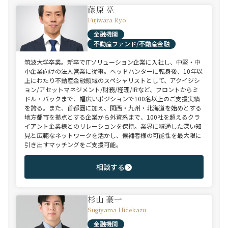
藤原 亮
Fujiwara Ryo
金融機関
不動産ファンド/不動産金融
筑波大学卒業。新卒でITソリューション企業に入社し、中堅・中
小企業向けの法人営業に従事。ヘッドハンターに転身後、10年以
上にわたり不動産金融領域のスペシャリストとして、アクイジシ
ョン/アセットマネジメント/財務/経理/IRなど、フロントからミ
ドル・バックまで、幅広いポジションで100名以上のご支援実績
を誇る。また、首都圏に加え、関西・九州・北海道を始めとする
地方都市を拠点とする企業から外資系まで、100社を超えるクラ
イアント企業様とのリレーションを保持。業界に精通した深い知
見と広範なネットワークを活かし、候補者様の可能性を最大限に
引き出すマッチングをご支援可能。
相談する
杉山 豪一
Sugiyama Hidekazu
金融機関