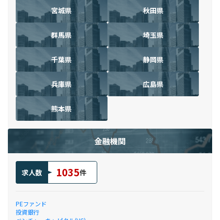
宮城県
秋田県
群馬県
埼玉県
千葉県
静岡県
兵庫県
広島県
熊本県
金融機関
1035
求人数
件
PEファンド
投資銀行