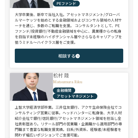
PEファンド
大学卒業後、新卒で当社入社。アセットマネジメント/グローバ
ルマーケッツを始めとする金融領域およびコンサル領域の人材サ
ーチを通じ、多数のご転職を支援。 コンサルタントとして、PE
ファンド/投資銀行/不動産金融領域を中心に、異業種からの転身
を目指す未経験のハイポテンシャル層やさらなるキャリアップを
狙うミドル～ハイクラス層をご支援。
相談する
松村 陸
Matsumura Riku
金融機関
アセットマネジメント
上智大学経済学部卒業。三井住友銀行、アクサ生命保険会社でコ
ンサルティング営業に従事。ヘッドハンターに転身後、大手人材
紹介会社で銀行/信託銀行/アセットマネジメント領域を担当し全
社表彰歴あり。リテール部門の営業職・企画職から運用部門の専
門職まで豊富な転職支援実績。日系/外資系、経験者/未経験者を
問わず幅広いポジションでご支援可能。