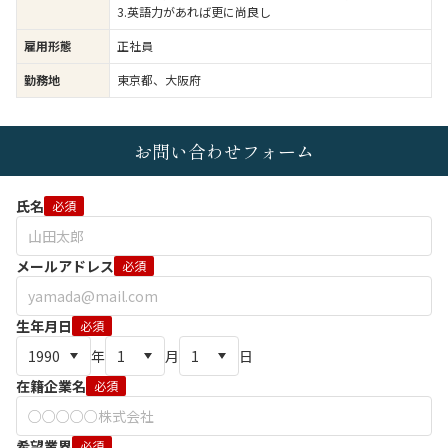
3.英語力があれば更に尚良し
雇用形態
正社員
勤務地
東京都、大阪府
お問い合わせフォーム
氏名
必須
メールアドレス
必須
生年月日
必須
年
月
日
在籍企業名
必須
希望業界
必須