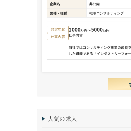
企業名
非公開
業種・職種
戦略コンサルティング
2000
5000
想定年収
万円〜
万円
仕事内容
仕事内容
当社ではコンサルティング事業の成長
した組織である「インダストリーフォ
人気の求人