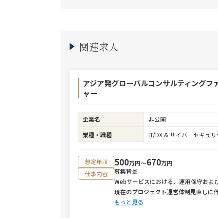
関連求人
アジア発グローバルコンサルティングフ
ャー
企業名
非公開
業種・職種
IT/DX & サイバーセキ
500
670
想定年収
万円〜
万円
募集背景
仕事内容
Webサービスにおける、運用保守およ
現在のプロジェクト運営体制見直しに
もっと見る