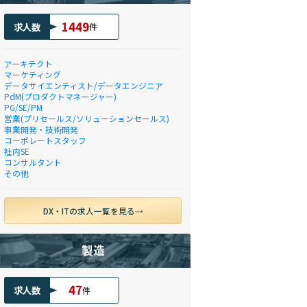
1449
求人数
件
アーキテクト
マーケティング
データサイエンティスト/データエンジニア
PdM(プロダクトマネージャー)
PG/SE/PM
営業(プリセールス/ソリューションセールス)
事業開発・技術開発
コーポレートスタッフ
社内SE
コンサルタント
その他
DX・ITの求人一覧を見る
製造
47
求人数
件