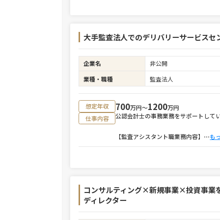
大手監査法人でのデリバリーサービスセ
企業名
非公開
業種・職種
監査法人
700
1200
想定年収
万円〜
万円
公認会計士の事務業務をサポートして
仕事内容
【監査アシスタント職業務内容】
⋯
も
コンサルティング×新規事業×投資事業
ディレクター