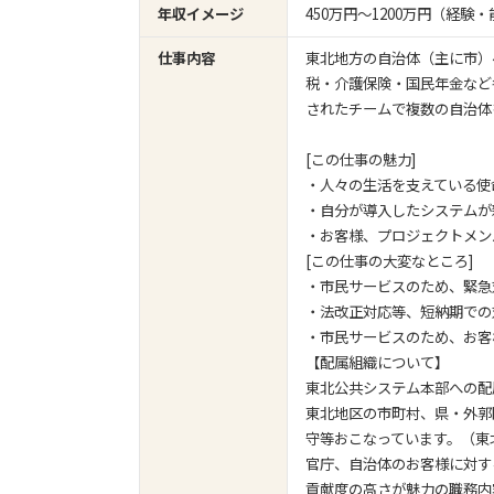
年収イメージ
450万円〜1200万円（経
仕事内容
東北地方の自治体（主に市）
税・介護保険・国民年金など
されたチームで複数の自治体
[この仕事の魅力]
・人々の生活を支えている使
・自分が導入したシステムが
・お客様、プロジェクトメン
[この仕事の大変なところ]
・市民サービスのため、緊急
・法改正対応等、短納期での
・市民サービスのため、お客
【配属組織について】
東北公共システム本部への配
東北地区の市町村、県・外郭
守等おこなっています。（東
官庁、自治体のお客様に対す
貢献度の高さが魅力の職務内