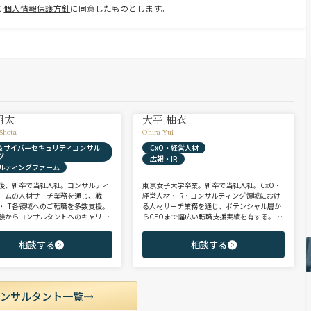
て
個人情報保護方針
に同意したものとします。
翔太
大平 柚衣
Shota
Ohira Yui
X & サイバーセキュリティコンサル
CxO・経営人材
グ
広報・IR
ルティングファーム
後、新卒で当社入社。コンサルティ
東京女子大学卒業。新卒で当社入社。CxO・
ームの人材サーチ業務を通じ、戦
経営人材・IR・コンサルティング領域におけ
・IT各領域へのご転職を多数支援。
る人材サーチ業務を通じ、ポテンシャル層か
験からコンサルタントへのキャリア
らCEOまで幅広い転職支援実績を有する。コ
支援に強み。 若手・ポテンシャル層
ンサルタントとして、IRを始めとするコーポ
ア・ハイクラス層まで、候補者様の
レート部門およびコンサルティングファーム
相談する
相談する
市場動向を踏まえ最適なキャリアを
領域を中心に担当。未経験・ポテンシャル層
せていただきます。
からミドル・ハイクラス層まで、年代・職階
を問わず幅広くご支援可能。
コンサルタント一覧