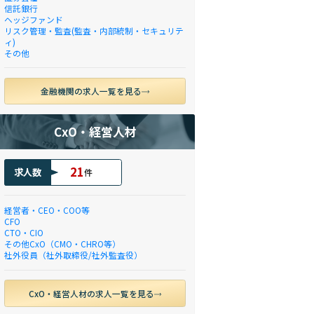
信託銀行
ヘッジファンド
リスク管理・監査(監査・内部統制・セキュリテ
ィ)
その他
金融機関の求人一覧を見る
CxO・経営人材
21
求人数
件
経営者・CEO・COO等
CFO
CTO・CIO
その他CxO（CMO・CHRO等）
社外役員（社外取締役/社外監査役）
CxO・経営人材の求人一覧を見る