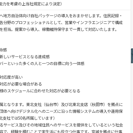
験・能力を考慮の上当社規定により決定）
へ地方自治体向け自社パッケージの導入をおまかせします。住民記録・
各分野のプロフェッショナルとして、営業やインフラエンジニアで構成
を担当。提案から導入、稼働維持保守まで一貫して対応いたします。
命感
新しいサービスとなる達成感
バーといった多くの人と一つの目標に向う一体感
対応度が高い
対応が必要な場合がある
様のスケジュールに合わせた対応が必要となる
属となります。東北支社（仙台市）及び北東北支店（秋田市）を拠点に
団体へ向けデジタル化へのニーズに沿った情報システムの導入や運用保
北支社では50名所属しています）
るサービス及びその地域住民へのサービスを提供をしているという社会
容で、経験を積むことで実生活にも役立つ仕事です。宮城を拠点に仕事