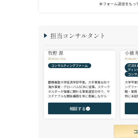
本フォーム送信をもっ
担当コンサルタント
牧野 源
小橋 
Makino Gen
Kobashi 
コンサルティングファーム
IT/D
ティン
コンサ
慶應義塾大学経済学部卒業。大手事業会社で
大学卒業
海外事業・グローバルSCMに従事。ステーク
ングファ
ホルダーが複雑に関わる事業運営の中で、サ
略・業務
ステナブルな関係構築を常に意識しながら意
特に未経
思決定や実務に携わる。ヘッドハンターに転
チェンジ
身後、コンサル（戦略・総合・FAS）、総合
からシニ
相談する
商社、投資銀行、大手事業会社を始めとする
ご志向と
幅広い領域で、若手～エグゼクティブまでご
ご提案さ
支援実績多数。