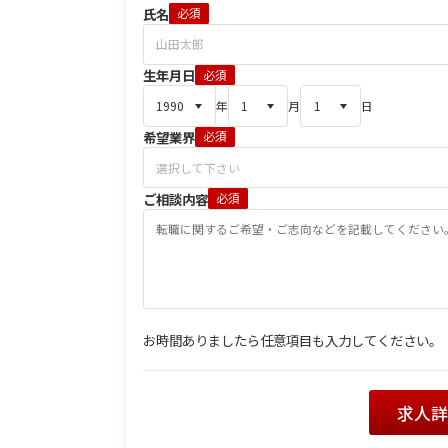
氏名
必須
生年月日
必須
年
月
日
希望業界
必須
ご相談内容
必須
お時間ありましたら任意項目も入力してください。
求人