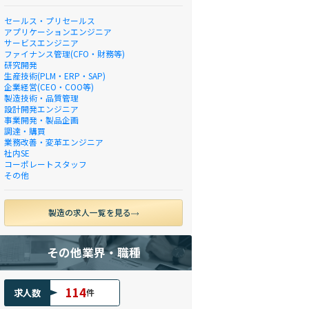
セールス・プリセールス
アプリケーションエンジニア
サービスエンジニア
ファイナンス管理(CFO・財務等)
研究開発
生産技術(PLM・ERP・SAP)
企業経営(CEO・COO等)
製造技術・品質管理
設計開発エンジニア
事業開発・製品企画
調達・購買
業務改善・変革エンジニア
社内SE
コーポレートスタッフ
その他
製造の求人一覧を見る
その他業界・職種
114
求人数
件