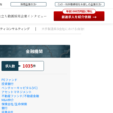
EN
採用企業の方
CxO・社外取締役をお探しの企業の方
年収1000万円超に特化
役立ち動画
採用企業インタビュー
→
厳選求人を紹介依頼
ュリティコンサルティング
|
大手製造系SI会社における自治体向け自社パッケージの
金融機関
1035
求人数
件
PEファンド
投資銀行
ベンチャーキャピタル(VC)
アセットマネジメント
不動産ファンド/不動産金融
M&A仲介
保険会社/生命保険
銀行
証券会社