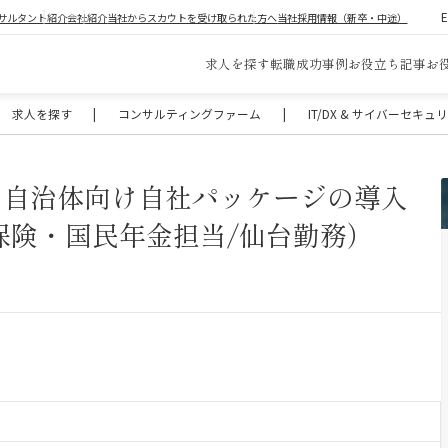
サルタント紹介
会社紹介
当社からスカウトを受け取られた方へ
当社採用情報（新卒・中途）
求人を探す
転職成功事例
お役立ち記事
お
求人を探す
|
コンサルティングファーム
|
IT/DX & サイバーセキ
る自治体向け自社パッケージの導入
保険・国民年金担当/仙台勤務）