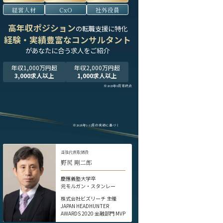
経営人材
CxO
社外役員
高年収ポジション
の転職支援に特化
経験・実績豊富なコンサルタント
が
あなたに合う求人をご紹介
年収1,000万円超
年収2,000万円超
3,000求人以上
1,000求人以上
※2025年9月末時点
※2024年1-12月の実績に基づく
当社代表取締役
野尻 剛二郎
慶應義塾大学卒
元モルガン・スタンレー
株式会社ビズリーチ 主催
JAPAN HEADHUNTER
AWARDS 2020 金融部門 MVP