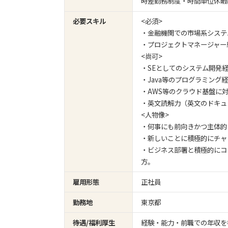
時差勤務制度・時間単位休暇
必要スキル
<必須>
・金融機関での市場系システ
・プロジェクトマネージャー
<尚可>
・SEとしてのシステム開発
・Java等のプログラミング
・AWS等のクラウド基盤に
・英文読解力（英文のドキュ
<人物像>
・何事にも前向きかつ主体的
・新しいことに積極的にチャ
・ビジネス部署と積極的にコ
方。
雇用形態
正社員
勤務地
東京都
待遇/福利厚生
経験・能力・前職での年収を