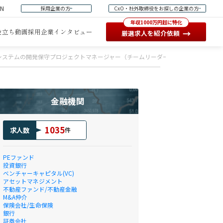
EN
採用企業の方
CxO・社外取締役をお探しの企業の方
年収1000万円超に特化
役立ち動画
採用企業インタビュー
→
厳選求人を紹介依頼
システムの開発保守プロジェクトマネージャー（チームリーダー/サブリーダー）
金融機関
1035
求人数
件
PEファンド
投資銀行
ベンチャーキャピタル(VC)
アセットマネジメント
不動産ファンド/不動産金融
M&A仲介
保険会社/生命保険
銀行
証券会社