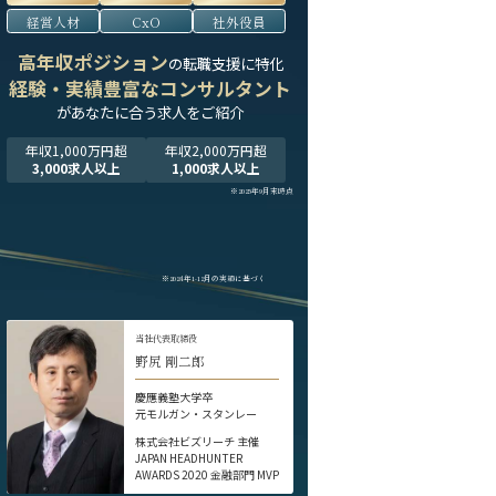
経営人材
CxO
社外役員
高年収ポジション
の転職支援に特化
経験・実績豊富なコンサルタント
が
あなたに合う求人をご紹介
年収1,000万円超
年収2,000万円超
3,000求人以上
1,000求人以上
※2025年9月末時点
※2024年1-12月の実績に基づく
当社代表取締役
野尻 剛二郎
慶應義塾大学卒
元モルガン・スタンレー
株式会社ビズリーチ 主催
JAPAN HEADHUNTER
AWARDS 2020 金融部門 MVP