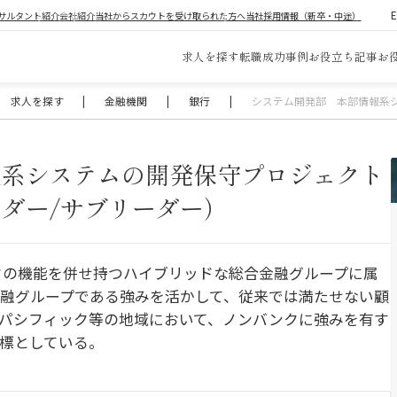
サルタント紹介
会社紹介
当社からスカウトを受け取られた方へ
当社採用情報（新卒・中途）
求人を探す
転職成功事例
お役立ち記事
お
求人を探す
|
金融機関
|
銀行
|
システム開発部 本部情報系
報系システムの開発保守プロジェクト
ダー/サブリーダー）
クの機能を併せ持つハイブリッドな総合金融グループに属
融グループである強みを活かして、従来では満たせない顧
パシフィック等の地域において、ノンバンクに強みを有す
標としている。