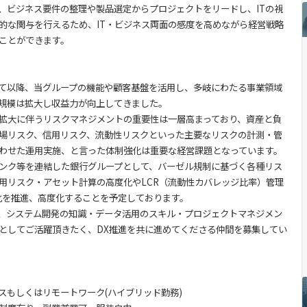
、ビジネス要件の整理や製品選定からプロジェクトをリードし、ITの視
的な関与を行えるため、IT・ビジネス両面の感度を高めながら経営戦略
ことができます。
て以降、当グループの機能や顧客基盤を活用し、多岐にわたる事業領域
規模は拡大し収益力が向上してきました。
拡大に伴うリスクマネジメントの重要性は一層高まっており、資産と負
場リスク、信用リスク、流動性リスクといった主要なリスクの計測・管
わせた運用実施、と言った体制強化は重要な経営課題となっています。
ンク等を連結した銀行グループとして、バーゼル規制に基づく各種リス
用リスク・アセット計算の高度化やLCR（流動性カバレッジ比率）管理
化を推進、高度化することを予定しております。
、システム開発の知識・データ活用のスキル・プロジェクトマネジメン
としてご活躍頂きたく、DX推進を共に進めてくださる仲間を募集してい
スもしくはリモートワーク(ハイブリッド勤務)