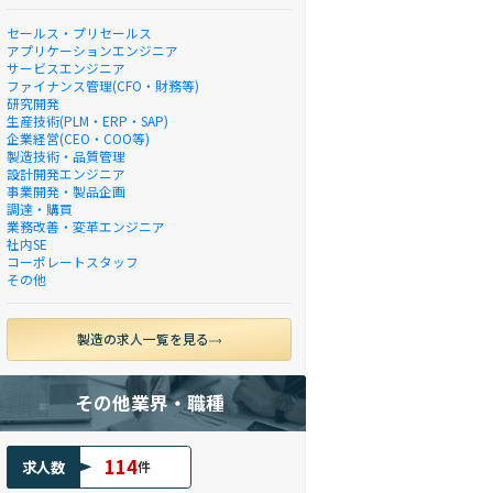
セールス・プリセールス
アプリケーションエンジニア
サービスエンジニア
ファイナンス管理(CFO・財務等)
研究開発
生産技術(PLM・ERP・SAP)
企業経営(CEO・COO等)
製造技術・品質管理
設計開発エンジニア
事業開発・製品企画
調達・購買
業務改善・変革エンジニア
社内SE
コーポレートスタッフ
その他
製造の求人一覧を見る
その他業界・職種
114
求人数
件