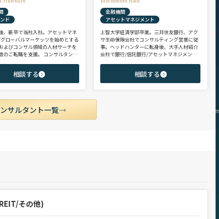
a Hidekazu
Matsumura Riku
関
金融機関
ァンド
アセットマネジメント
後、新卒で当社入社。アセットマネ
上智大学経済学部卒業。三井住友銀行、アク
/グローバルマーケッツを始めとする
サ生命保険会社でコンサルティング営業に従
およびコンサル領域の人材サーチを
事。ヘッドハンターに転身後、大手人材紹介
数のご転職を支援。 コンサルタント
会社で銀行/信託銀行/アセットマネジメント
PEファンド/投資銀行/不動産金融領
領域を担当し全社表彰歴あり。リテール部門
に、異業種からの転身を目指す未経
の営業職・企画職から運用部門の専門職まで
相談する
相談する
ポテンシャル層やさらなるキャリア
豊富な転職支援実績。日系/外資系、経験者/
うミドル～ハイクラス層をご支援。
未経験者を問わず幅広いポジションでご支援
可能。
コンサルタント一覧
EIT/その他)