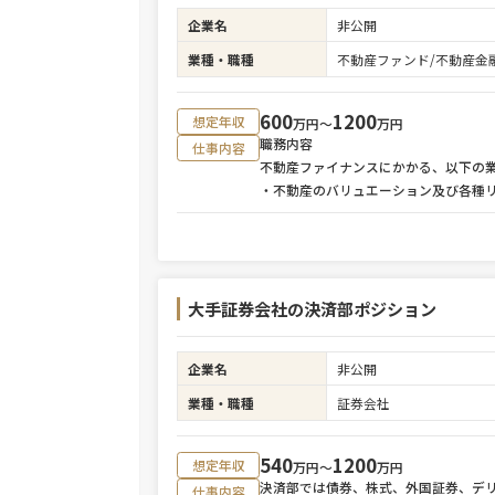
企業名
非公開
業種・職種
不動産ファンド/不動産金
600
1200
想定年収
万円〜
万円
職務内容
仕事内容
不動産ファイナンスにかかる、以下の
・不動産のバリュエーション及び各種
大手証券会社の決済部ポジション
企業名
非公開
業種・職種
証券会社
540
1200
想定年収
万円〜
万円
決済部では債券、株式、外国証券、デ
仕事内容