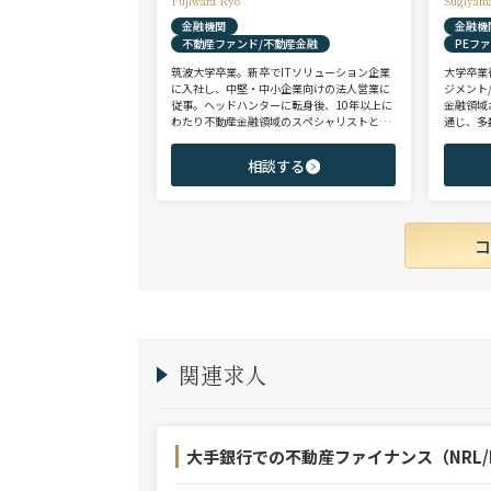
Fujiwara Ryo
Sugiyam
金融機関
金融機
不動産ファンド/不動産金融
PEフ
筑波大学卒業。新卒でITソリューション企業
大学卒業
に入社し、中堅・中小企業向けの法人営業に
ジメント
従事。ヘッドハンターに転身後、10年以上に
金融領域
わたり不動産金融領域のスペシャリストとし
通じ、多
て、アクイジション/アセットマネジメント/
として、
財務/経理/IRなど、フロントからミドル・バ
域を中心
相談する
ックまで、幅広いポジションで100名以上の
験のハイ
ご支援実績を誇る。また、首都圏に加え、関
ップを狙
西・九州・北海道を始めとする地方都市を拠
点とする企業から外資系まで、100社を超え
るクライアント企業様とのリレーションを保
持。業界に精通した深い知見と広範なネット
ワークを活かし、候補者様の可能性を最大限
に引き出すマッチングをご支援可能。
関連求人
大手銀行での不動産ファイナンス（NRL/R