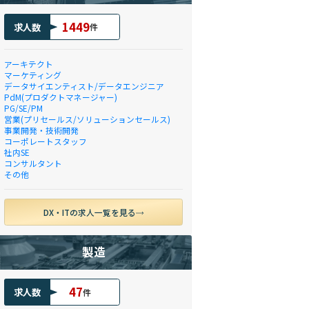
1449
求人数
件
アーキテクト
マーケティング
データサイエンティスト/データエンジニア
PdM(プロダクトマネージャー)
PG/SE/PM
営業(プリセールス/ソリューションセールス)
事業開発・技術開発
コーポレートスタッフ
社内SE
コンサルタント
その他
DX・ITの求人一覧を見る
製造
47
求人数
件