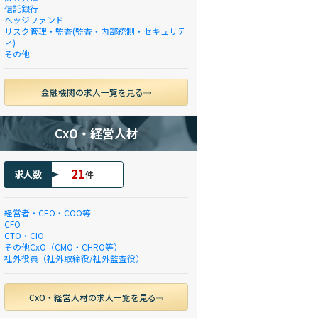
信託銀行
ヘッジファンド
リスク管理・監査(監査・内部統制・セキュリテ
ィ)
その他
金融機関の求人一覧を見る
CxO・経営人材
21
求人数
件
経営者・CEO・COO等
CFO
CTO・CIO
その他CxO（CMO・CHRO等）
社外役員（社外取締役/社外監査役）
CxO・経営人材の求人一覧を見る