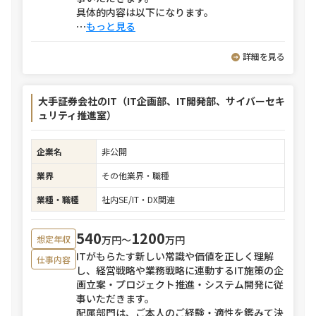
具体的内容は以下になります。
⋯
もっと見る
詳細を見る
大手証券会社のIT（IT企画部、IT開発部、サイバーセキ
ュリティ推進室）
企業名
非公開
業界
その他業界・職種
業種・職種
社内SE/IT・DX関連
540
1200
万円〜
万円
想定年収
ITがもらたす新しい常識や価値を正しく理解
仕事内容
し、経営戦略や業務戦略に連動するIT施策の企
画立案・プロジェクト推進・システム開発に従
事いただきます。
配属部門は、ご本人のご経験・適性を鑑みて決