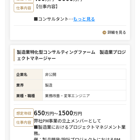
【仕事内容】
仕事内容
■コンサルタント
⋯
もっと見る
詳細を見る
製造業特化型コンサルティングファーム 製造業プロジ
ェクトマネージャー
企業名
非公開
業界
製造
業種・職種
業務改善・変革エンジニア
650
1500
万円〜
万円
想定年収
弊社PM事業の立上メンバーとして
仕事内容
■製造業におけるプロジェクトマネジメント業
務。
例：製品開発/設計プロジェクトにおけるPM、