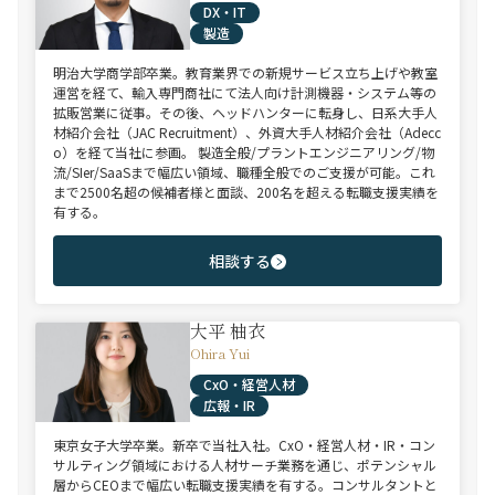
DX・IT
製造
明治大学商学部卒業。教育業界での新規サービス立ち上げや教室
運営を経て、輸入専門商社にて法人向け計測機器・システム等の
拡販営業に従事。その後、ヘッドハンターに転身し、日系大手人
材紹介会社（JAC Recruitment）、外資大手人材紹介会社（Adecc
o）を経て当社に参画。 製造全般/プラントエンジニアリング/物
流/SIer/SaaSまで幅広い領域、職種全般でのご支援が可能。これ
まで2500名超の候補者様と面談、200名を超える転職支援実績を
有する。
相談する
大平 柚衣
Ohira Yui
CxO・経営人材
広報・IR
東京女子大学卒業。新卒で当社入社。CxO・経営人材・IR・コン
サルティング領域における人材サーチ業務を通じ、ポテンシャル
層からCEOまで幅広い転職支援実績を有する。コンサルタントと