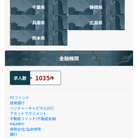
千葉県
静岡県
兵庫県
広島県
熊本県
金融機関
1035
求人数
件
PEファンド
投資銀行
ベンチャーキャピタル(VC)
アセットマネジメント
不動産ファンド/不動産金融
M&A仲介
保険会社/生命保険
銀行