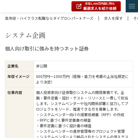
年収1,000万円超に特化
厳選求人を紹介依頼
高年収・ハイクラス転職ならタイグロンパートナーズ
|
求人を探す
|
そ
システム企画
個人向け取引に強みを持つネット証券
企業名
非公開
年収イメージ
600万円〜1000万円（経験・能力を考慮の上当社規定に
より決定）
仕事内容
個人投資家向け証券取引システムの開発業務です。企
画・要件定義・設計・テスト・リリースと一貫して担当
します。システムベンダーや社内関係部署と協力してプ
ロジェクトをリード、推進できる方を募集します。
・システムベンダー向けの提案依頼書（RFP）の作成
・RFPに基づく要件定義書の精査
・要件定義に基づく設計書の精査
・システムベンダーの進捗管理等のプロジェクト管理
・システムベンダーより納品されたシステムの受入テス