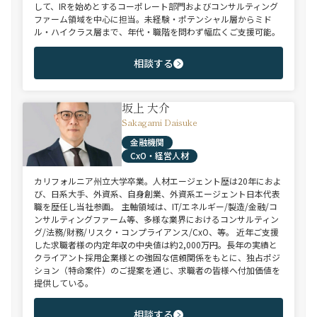
して、IRを始めとするコーポレート部門およびコンサルティング
ファーム領域を中心に担当。未経験・ポテンシャル層からミド
ル・ハイクラス層まで、年代・職階を問わず幅広くご支援可能。
相談する
坂上 大介
Sakagami Daisuke
金融機関
CxO・経営人材
カリフォルニア州立大学卒業。人材エージェント歴は20年におよ
び、日系大手、外資系、自身創業、外資系エージェント日本代表
職を歴任し当社参画。 主軸領域は、IT/エネルギー/製造/金融/コ
ンサルティングファーム等、多様な業界におけるコンサルティン
グ/法務/財務/リスク・コンプライアンス/CxO、等。 近年ご支援
した求職者様の内定年収の中央値は約2,000万円。長年の実績と
クライアント採用企業様との強固な信頼関係をもとに、独占ポジ
ション（特命案件）のご提案を通じ、求職者の皆様へ付加価値を
提供している。
相談する