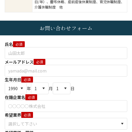
日/年）、慶弔休暇、産前産後休業制度、育児休職制度、
介護休職制度 他
お問い合わせフォーム
氏名
必須
メールアドレス
必須
生年月日
必須
年
月
日
在籍企業名
必須
希望業界
必須