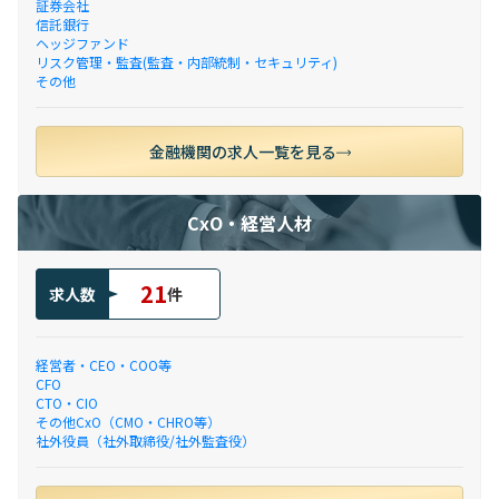
証券会社
信託銀行
ヘッジファンド
リスク管理・監査(監査・内部統制・セキュリティ)
その他
金融機関の求人一覧を見る
CxO・経営人材
21
求人数
件
経営者・CEO・COO等
CFO
CTO・CIO
その他CxO（CMO・CHRO等）
社外役員（社外取締役/社外監査役）