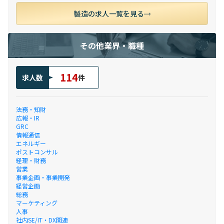
製造の求人一覧を見る
その他業界・職種
114
求人数
件
法務・知財
広報・IR
GRC
情報通信
エネルギー
ポストコンサル
経理・財務
営業
事業企画・事業開発
経営企画
総務
マーケティング
人事
社内SE/IT・DX関連