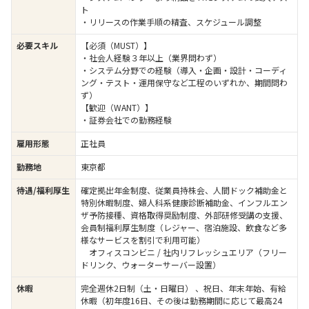
ト
・リリースの作業手順の精査、スケジュール調整
必要スキル
【必須（MUST）】
・社会人経験３年以上（業界問わず）
・システム分野での経験（導入・企画・設計・コーディ
ング・テスト・運用保守など工程のいずれか、期間問わ
ず）
【歓迎（WANT）】
・証券会社での勤務経験
雇用形態
正社員
勤務地
東京都
待遇/福利厚生
確定拠出年金制度、従業員持株会、人間ドック補助金と
特別休暇制度、婦人科系健康診断補助金、インフルエン
ザ予防接種、資格取得奨励制度、外部研修受講の支援、
会員制福利厚生制度（レジャー、宿泊施設、飲食など多
様なサービスを割引で利用可能）
オフィスコンビニ / 社内リフレッシュエリア（フリー
ドリンク、ウォーターサーバー設置）
休暇
完全週休2日制（土・日曜日） 、祝日、年末年始、有給
休暇（初年度16日、その後は勤務期間に応じて最高24