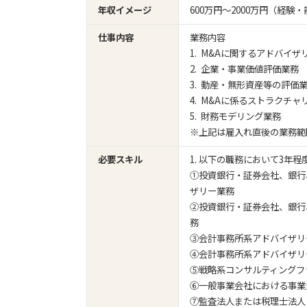
年収イメージ
600万円〜2000万円（経
仕事内容
業務内容
1. M&Aに関するアドバイザ
2. 企業・事業価値評価業務
3. 動産・無形資産等の評価
4. M&Aに係るストラクチャ
5. 財務モデリング業務
※上記は雇入れ直後の業務範
必要スキル
1. 以下の職務において3年
①投資銀行・証券会社、銀行
ザリー業務
②投資銀行・証券会社、銀行
務
③会計事務所系アドバイザリ
④会計事務所系アドバイザリ
⑤戦略系コンサルティングフ
⑥一般事業会社における事業
⑦監査法人または税理士法人