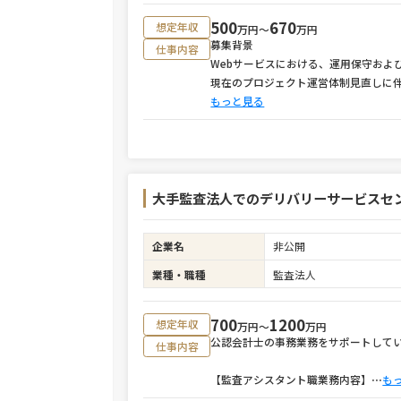
500
670
想定年収
万円〜
万円
募集背景
仕事内容
Webサービスにおける、運用保守およ
現在のプロジェクト運営体制見直しに
もっと見る
大手監査法人でのデリバリーサービスセ
企業名
非公開
業種・職種
監査法人
700
1200
想定年収
万円〜
万円
公認会計士の事務業務をサポートして
仕事内容
【監査アシスタント職業務内容】
⋯
も