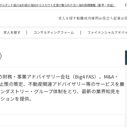
サルタント紹介
会社紹介
当社からスカウトを受け取られた方へ
当社採用情報（新卒・中途）
求人を探す
転職成功事例
お役立ち記事
お
求人を探す
|
コンサルティングファーム
|
ファイナンシャルアドバイザ
京）
務・事業アドバイザリー会社（Big4 FAS）。M&A・
防止策の策定、不動産関連アドバイザリー等のサービスを展
インダストリー・グループ体制をとり、最新の業界知見を
ーションを提供。