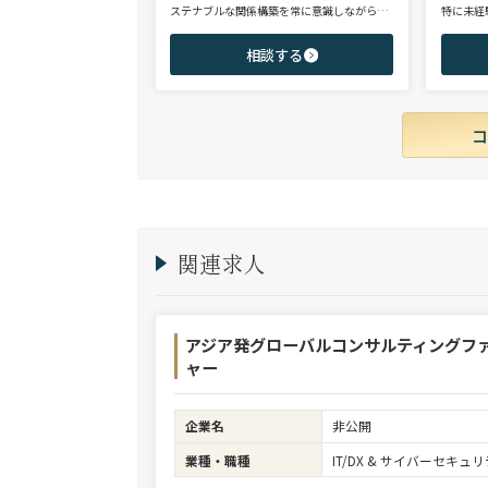
ステナブルな関係構築を常に意識しながら意
特に未経
思決定や実務に携わる。ヘッドハンターに転
チェンジ
身後、コンサル（戦略・総合・FAS）、総合
からシニ
相談する
商社、投資銀行、大手事業会社を始めとする
ご志向と
幅広い領域で、若手～エグゼクティブまでご
ご提案さ
支援実績多数。
関連求人
アジア発グローバルコンサルティングフ
ャー
企業名
非公開
業種・職種
IT/DX & サイバーセキ