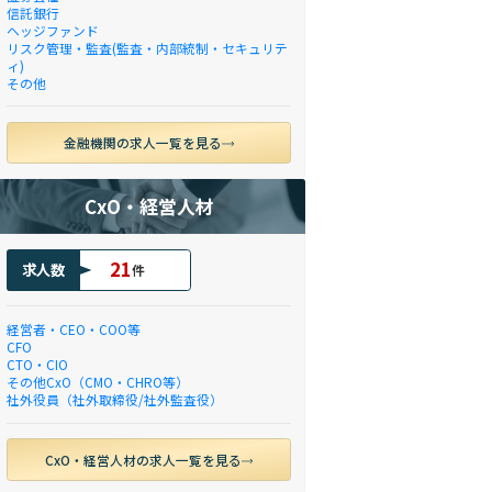
信託銀行
ヘッジファンド
リスク管理・監査(監査・内部統制・セキュリテ
ィ)
その他
金融機関の求人一覧を見る
CxO・経営人材
21
求人数
件
経営者・CEO・COO等
CFO
CTO・CIO
その他CxO（CMO・CHRO等）
社外役員（社外取締役/社外監査役）
CxO・経営人材の求人一覧を見る