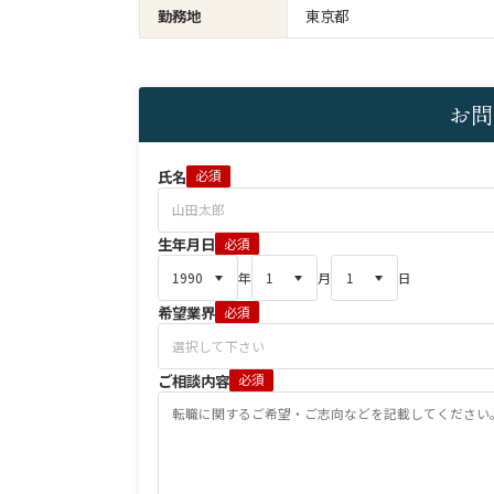
勤務地
東京都
お問
氏名
必須
生年月日
必須
年
月
日
希望業界
必須
ご相談内容
必須