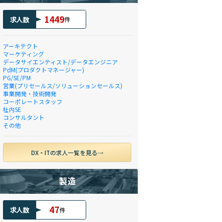
1449
求人数
件
アーキテクト
マーケティング
データサイエンティスト/データエンジニア
PdM(プロダクトマネージャー)
PG/SE/PM
営業(プリセールス/ソリューションセールス)
事業開発・技術開発
コーポレートスタッフ
社内SE
コンサルタント
その他
DX・ITの求人一覧を見る
製造
47
求人数
件