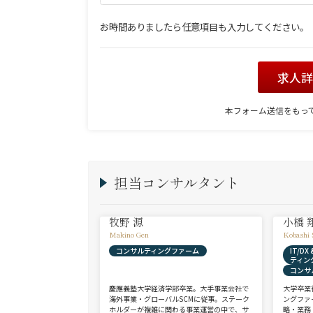
お時間ありましたら任意項目も入力してください。
求人
本フォーム送信をもっ
担当コンサルタント
牧野 源
小橋 
Makino Gen
Kobashi 
コンサルティングファーム
IT/D
ティン
コンサ
慶應義塾大学経済学部卒業。大手事業会社で
大学卒業
海外事業・グローバルSCMに従事。ステーク
ングファ
ホルダーが複雑に関わる事業運営の中で、サ
略・業務