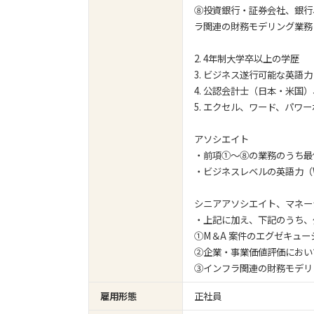
⑧投資銀行・証券会社、銀行
ラ関連の財務モデリング業務
2. 4年制大学卒以上の学歴
3. ビジネス遂行可能な英語力
4. 公認会計士（日本・米国
5. エクセル、ワード、パワー
アソシエイト
・前項①～⑧の業務のうち最
・ビジネスレベルの英語力（Writin
シニアアソシエイト、マネー
・上記に加え、下記のうち、
①M＆A 案件のエグゼキュ
②企業・事業価値評価におい
③インフラ関連の財務モデリ
雇用形態
正社員