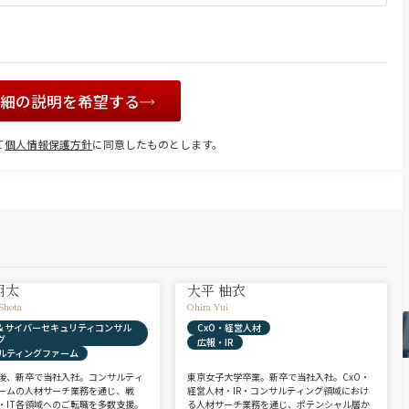
詳細の説明を希望する
て
個人情報保護方針
に同意したものとします。
翔太
大平 柚衣
Shota
Ohira Yui
X & サイバーセキュリティコンサル
CxO・経営人材
グ
広報・IR
ルティングファーム
後、新卒で当社入社。コンサルティ
東京女子大学卒業。新卒で当社入社。CxO・
ームの人材サーチ業務を通じ、戦
経営人材・IR・コンサルティング領域におけ
・IT各領域へのご転職を多数支援。
る人材サーチ業務を通じ、ポテンシャル層か