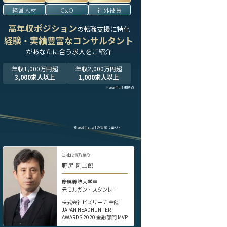
経営人材
CxO
社外役員
高年収ポジション
の転職支援に特化
経験・実績豊富なコンサルタント
が
あなたに合う求人をご紹介
年収1,000万円超
年収2,000万円超
3,000求人以上
1,000求人以上
※2025年9月末時点
※2024年1-12月の実績に基づく
当社代表取締役
野尻 剛二郎
慶應義塾大学卒
元モルガン・スタンレー
株式会社ビズリーチ 主催
JAPAN HEADHUNTER
AWARDS 2020 金融部門 MVP