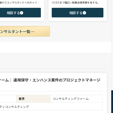
験からコンサルタントへのキャリア
らCEOまで幅広い転職支援実績を有する。コ
支援に強み。 若手・ポテンシャル層
ンサルタントとして、IRを始めとするコーポ
ア・ハイクラス層まで、候補者様の
レート部門およびコンサルティングファーム
相談する
相談する
市場動向を踏まえ最適なキャリアを
領域を中心に担当。未経験・ポテンシャル層
せていただきます。
からミドル・ハイクラス層まで、年代・職階
を問わず幅広くご支援可能。
コンサルタント一覧
ァーム｜ 運用保守・エンハンス案件のプロジェクトマネージ
業界
コンサルティングファーム
ュリティコンサルティング