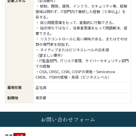
必要スキル
（必須要件）
・ 統制、開発、運用、インフラ、セキュリティ等、経験
領域は問わず、IT部門内で継続した経験（５年以上）を
有する。
・ 自ら問題意識をもって、能動的に行動できる。
・ 指示待ちではなく、当事者意識をもって問題解決、提
案できる。
・ リスクコントロールに高い興味がある、またはその分
野の専門家を目指す。
・ ネイティブまたはビジネスレベルの日本語
（望ましい要件）
・IT監査部門、ITリスク管理、サイバーセキュリティ部門
での経験
・CISA, CRISC, CISM, CISSPの資格・Servicenow
CMDB、ITSMの経験・英語（ビジネスレベル）
雇用形態
正社員
勤務地
東京都
お問い合わせフォーム
必須