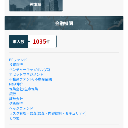
熊本県
金融機関
1035
求人数
件
PEファンド
投資銀行
ベンチャーキャピタル(VC)
アセットマネジメント
不動産ファンド/不動産金融
M&A仲介
保険会社/生命保険
銀行
証券会社
信託銀行
ヘッジファンド
リスク管理・監査(監査・内部統制・セキュリティ)
その他