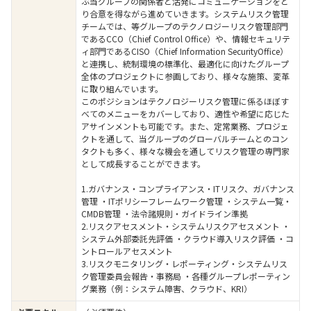
ぶ当グループの関係者と活発にコミュニケーションをと
り合意を得ながら進めていきます。システムリスク管理
チームでは、等グループのテクノロジーリスク管理部門
であるCCO（Chief Control Office）や、情報セキュリテ
ィ部門であるCISO（Chief Information SecurityOffice）
と連携し、統制環境の標準化、最適化に向けたグループ
全体のプロジェクトに参画しており、様々な施策、変革
に取り組んでいます。
このポジションはテクノロジーリスク管理に係るほぼす
べてのメニューをカバーしており、適性や希望に応じた
アサインメントも可能です。また、定常業務、プロジェ
クトを通して、当グループのグローバルチームとのコン
タクトも多く、様々な機会を通してリスク管理の専門家
として成長することができます。
1.ガバナンス・コンプライアンス・ITリスク、ガバナンス
管理 ・ITポリシーフレームワーク管理 ・システム一覧・
CMDB管理 ・法令諸規則・ガイドライン準拠
2.リスクアセスメント・システムリスクアセスメント ・
システム外部委託先評価 ・クラウド導入リスク評価 ・コ
ントロールアセスメント
3.リスクモニタリング・レポーティング・システムリス
ク管理委員会報告・事務局 ・各種グループレポーティン
グ業務（例：システム障害、クラウド、KRI）