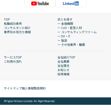
TOP
求人を探す
転職成功事例
ー 金融機関
コンサルタント紹介
ー CxO・経営人材
業界別お役立ち情報
ー コンサルティングファーム
ー DX・IT
ー 製造
ー その他業界・職種
サービスTOP
会社紹介TOP
ご利用の流れ
会社概要
当社理念
お知らせ
採用情報
サイトマップ
個人情報取扱規約
©︎Tiglon Partners Limited. All. Right Reserved.