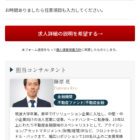
お時間ありましたら任意項目も入力してください。
求人詳細の説明を希望する
本フォーム送信をもって
個人情報保護方針
に同意したものとします。
担当コンサルタント
藤原 亮
Fujiwara Ryo
金融機関
不動産ファンド/不動産金融
筑波大学卒業。新卒でITソリューション企業に入社し、中堅・中
小企業向けの法人営業に従事。ヘッドハンターに転身後、10年以
上にわたり不動産金融領域のスペシャリストとして、アクイジシ
ョン/アセットマネジメント/財務/経理/IRなど、フロントからミ
ドル・バックまで、幅広いポジションで100名以上のご支援実績