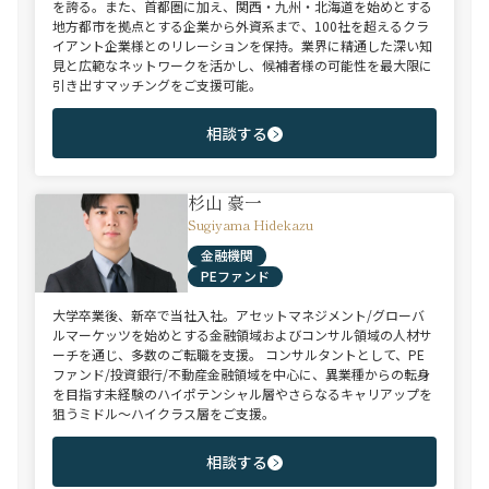
を誇る。また、首都圏に加え、関西・九州・北海道を始めとする
地方都市を拠点とする企業から外資系まで、100社を超えるクラ
イアント企業様とのリレーションを保持。業界に精通した深い知
見と広範なネットワークを活かし、候補者様の可能性を最大限に
引き出すマッチングをご支援可能。
相談する
杉山 豪一
Sugiyama Hidekazu
金融機関
PEファンド
大学卒業後、新卒で当社入社。アセットマネジメント/グローバ
ルマーケッツを始めとする金融領域およびコンサル領域の人材サ
ーチを通じ、多数のご転職を支援。 コンサルタントとして、PE
ファンド/投資銀行/不動産金融領域を中心に、異業種からの転身
を目指す未経験のハイポテンシャル層やさらなるキャリアップを
狙うミドル～ハイクラス層をご支援。
相談する