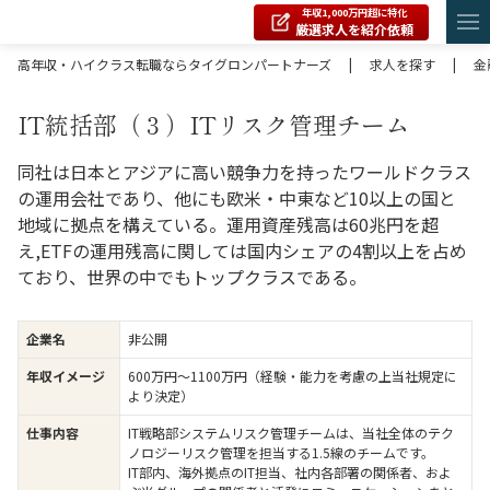
年収1,000万円超に特化
厳選求人を紹介依頼
高年収・ハイクラス転職ならタイグロンパートナーズ
|
求人を探す
|
金
IT統括部（３）ITリスク管理チーム
同社は日本とアジアに高い競争力を持ったワールドクラス
の運用会社であり、他にも欧米・中東など10以上の国と
地域に拠点を構えている。運用資産残高は60兆円を超
え,ETFの運用残高に関しては国内シェアの4割以上を占め
ており、世界の中でもトップクラスである。
企業名
非公開
年収イメージ
600万円〜1100万円（経験・能力を考慮の上当社規定に
より決定）
仕事内容
IT戦略部システムリスク管理チームは、当社全体のテク
ノロジーリスク管理を担当する1.5線のチームです。
IT部内、海外拠点のIT担当、社内各部署の関係者、およ