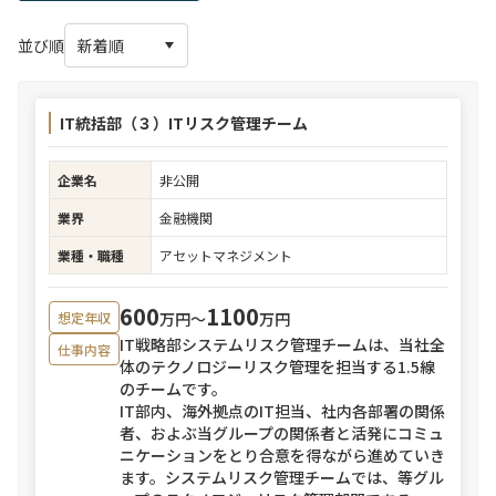
並び順
IT統括部（３）ITリスク管理チーム
企業名
非公開
業界
金融機関
業種・職種
アセットマネジメント
600
1100
万円〜
万円
想定年収
IT戦略部システムリスク管理チームは、当社全
仕事内容
体のテクノロジーリスク管理を担当する1.5線
のチームです。
IT部内、海外拠点のIT担当、社内各部署の関係
者、およぶ当グループの関係者と活発にコミュ
ニケーションをとり合意を得ながら進めていき
ます。システムリスク管理チームでは、等グル