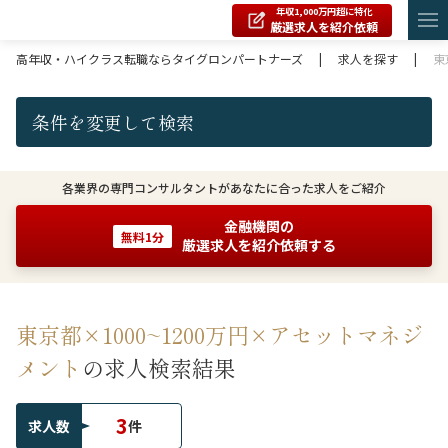
年収1,000万円超に特化
厳選求人を紹介依頼
高年収・ハイクラス転職ならタイグロンパートナーズ
|
求人を探す
|
東
条件を変更して検索
各業界の専門コンサルタントがあなたに合った求人をご紹介
金融機関の
無料1分
厳選求人を紹介依頼する
東京都×1000~1200万円×アセットマネジ
メント
の求人検索結果
3
求人数
件