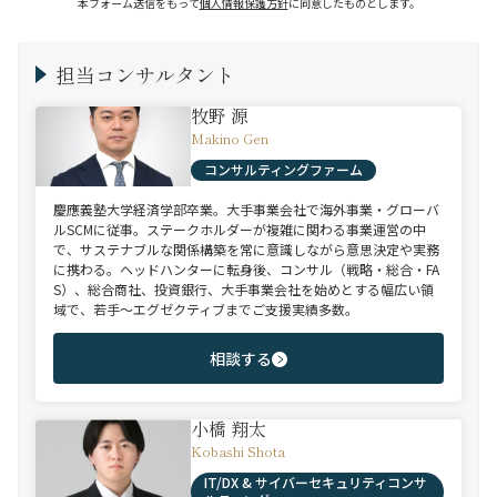
本フォーム送信をもって
個人情報保護方針
に同意したものとします。
担当コンサルタント
牧野 源
Makino Gen
コンサルティングファーム
慶應義塾大学経済学部卒業。大手事業会社で海外事業・グローバ
ルSCMに従事。ステークホルダーが複雑に関わる事業運営の中
で、サステナブルな関係構築を常に意識しながら意思決定や実務
に携わる。ヘッドハンターに転身後、コンサル（戦略・総合・FA
S）、総合商社、投資銀行、大手事業会社を始めとする幅広い領
域で、若手～エグゼクティブまでご支援実績多数。
相談する
小橋 翔太
Kobashi Shota
IT/DX & サイバーセキュリティコンサ