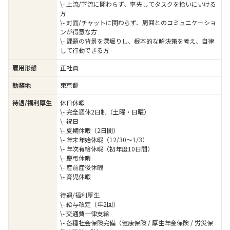
\- 上流/下流に関わらず、率先してタスクを拾いにいける
方
\- 対面/チャットに関わらず、周囲とのコミュニケーショ
ンが得意な方
\- 課題の背景を深堀りし、根本的な解決策を考え、自律
して行動できる方
雇用形態
正社員
勤務地
東京都
待遇/福利厚生
休日休暇
\- 完全週休2日制（土曜・日曜）
\- 祝日
\- 夏期休暇（2日間）
\- 年末年始休暇（12/30～1/3）
\- 年次有給休暇（初年度10日間）
\- 慶弔休暇
\- 産前産後休暇
\- 育児休暇
待遇/福利厚生
\- 給与改定（年2回）
\- 交通費一律支給
\- 各種社会保険完備（健康保険 / 厚生年金保険 / 労災保