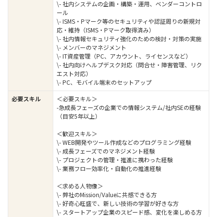
\- 社内システムの企画・構築・運用、ベンダーコントロ
ール
\- ISMS・Pマーク等のセキュリティや認証周りの新規対
応・維持（ISMS・Pマーク取得済み）
\- 社内情報セキュリティ強化のための検討・対策の実施
\- メンバーのマネジメント
\- IT資産管理（PC、アカウント、ライセンスなど）
\- 社内向けヘルプデスク対応（問合せ・障害管理、リク
エスト対応）
\- PC、モバイル端末のセットアップ
必要スキル
＜必要スキル＞
-急成長フェーズの企業での情報システム/社内SEの経験
（目安5年以上）
＜歓迎スキル＞
\- WEB開発やツール作成などのプログラミング経験
\- 成長フェーズでのマネジメント経験
\- プロジェクトの管理・推進に携わった経験
\- 業務フロー効率化・自動化の推進経験
＜求める人物像＞
\- 弊社のMission/Valueに共感できる方
\- 好奇心旺盛で、新しい技術の学習が好きな方
\- スタートアップ企業のスピード感、変化を楽しめる方