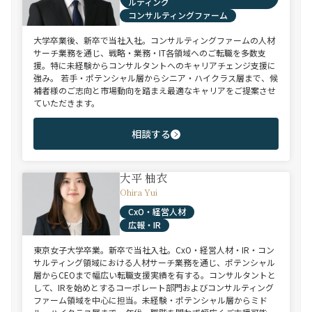
ルティング
コンサルティングファーム
大学卒業後、新卒で当社入社。コンサルティングファームの人材
サーチ業務を通じ、戦略・業務・IT各領域へのご転職を多数支
援。特に未経験からコンサルタントへのキャリアチェンジ支援に
強み。 若手・ポテンシャル層からシニア・ハイクラス層まで、候
補者様のご志向と市場動向を踏まえ最適なキャリアをご提案させ
ていただきます。
相談する
大平 柚衣
Ohira Yui
CxO・経営人材
広報・IR
東京女子大学卒業。新卒で当社入社。CxO・経営人材・IR・コン
サルティング領域における人材サーチ業務を通じ、ポテンシャル
層からCEOまで幅広い転職支援実績を有する。コンサルタントと
して、IRを始めとするコーポレート部門およびコンサルティング
ファーム領域を中心に担当。未経験・ポテンシャル層からミド