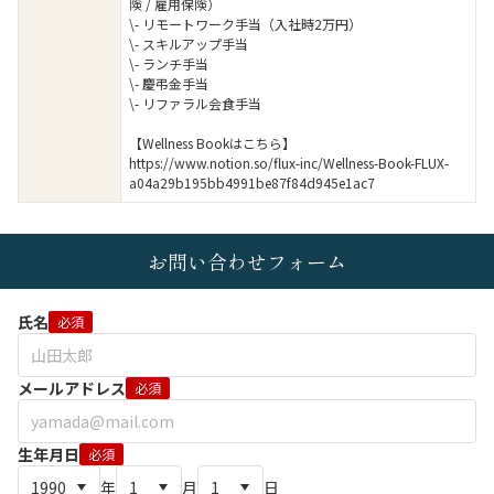
険 / 雇用保険）
\- リモートワーク手当（入社時2万円）
\- スキルアップ手当
\- ランチ手当
\- 慶弔金手当
\- リファラル会食手当
【Wellness Bookはこちら】
https://www.notion.so/flux-inc/Wellness-Book-FLUX-
a04a29b195bb4991be87f84d945e1ac7
お問い合わせフォーム
氏名
必須
メールアドレス
必須
生年月日
必須
年
月
日