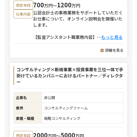
700
1200
万円〜
万円
想定年収
公認会計士の事務業務をサポートしていただく
仕事内容
お仕事について、オンライン説明会を開催いた
します。
【監査アシスタント職業務内容】
⋯
もっと見る
詳細を見る
コンサルティング×新規事業×投資事業を三位一体で手
掛けているカンパニーにおけるパートナー／ディレクタ
ー
企業名
非公開
業界
コンサルティングファーム
業種・職種
戦略コンサルティング
2000
5000
万円〜
万円
想定年収