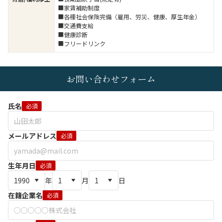
■家賃補助制度
■各種社会保険完備（雇用、労災、健康、厚生年金）
■交通費支給
■健康診断
■フリードリンク
お問い合わせフォーム
氏名
必須
メールアドレス
必須
生年月日
必須
年
月
日
在籍企業名
必須