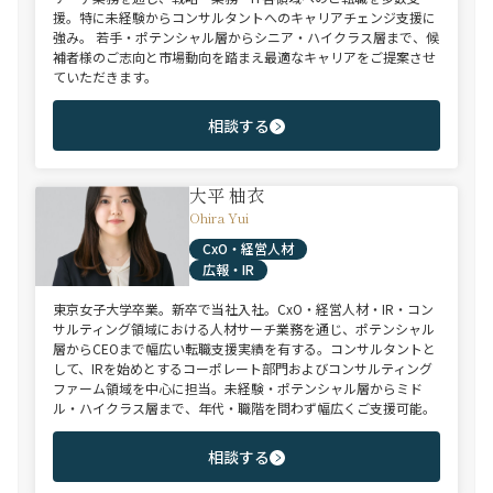
援。特に未経験からコンサルタントへのキャリアチェンジ支援に
強み。 若手・ポテンシャル層からシニア・ハイクラス層まで、候
補者様のご志向と市場動向を踏まえ最適なキャリアをご提案させ
ていただきます。
相談する
大平 柚衣
Ohira Yui
CxO・経営人材
広報・IR
東京女子大学卒業。新卒で当社入社。CxO・経営人材・IR・コン
サルティング領域における人材サーチ業務を通じ、ポテンシャル
層からCEOまで幅広い転職支援実績を有する。コンサルタントと
して、IRを始めとするコーポレート部門およびコンサルティング
ファーム領域を中心に担当。未経験・ポテンシャル層からミド
ル・ハイクラス層まで、年代・職階を問わず幅広くご支援可能。
相談する