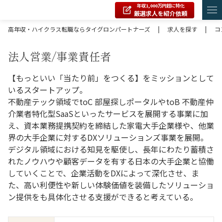
年収1,000万円超に特化
厳選求人を紹介依頼
高年収・ハイクラス転職ならタイグロンパートナーズ
|
求人を探す
|
コ
法人営業/事業責任者
【もっといい「当たり前」をつくる】をミッションとして
いるスタートアップ。
不動産テック領域でtoC 部屋探しポータルやtoB 不動産仲
介業者特化型SaaSといったサービスを展開する事業に加
え、資本業務提携契約を締結した家電大手企業様や、他業
界の大手企業に対するDXソリューションズ事業を展開。
デジタル領域における知見を駆使し、長年にわたり蓄積さ
れたノウハウや顧客データを有する日本の大手企業と協働
していくことで、企業活動をDXによって深化させ、ま
た、高い利便性や新しい体験価値を装備したソリューショ
ン提供をも具体化させる支援ができると考えている。