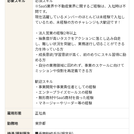
必要スキル
必須スキル
※SaaS業界や不動産業界に関するご経験は、入社時は不
問です。
現在活躍しているメンバーのほとんどは未経験で入社し
ているため、未経験の方のチャレンジも大歓迎です！
・法人営業の経験2年以上
・抽象度が高いタスクをアクションに落とし込み自走
し、難しい状況を突破し、業務遂行し切ることができる
力を持っている方
・成長意欲/学習意欲が高く、前のめりにスキル習得に励
める方
・自分の業務領域に囚われず、事業のスケールに向けて
ミッションや役割を再定義できる方
歓迎スキル
・事業開発や事業責任者としての経験
・エンタープライズセールスの経験
・無形商材やSaaS商材を扱った経験
・マネージャーやリーダー等の経験
雇用形態
正社員
勤務地
東京都
待遇/福利厚生
■長期勤続手当(規定有)