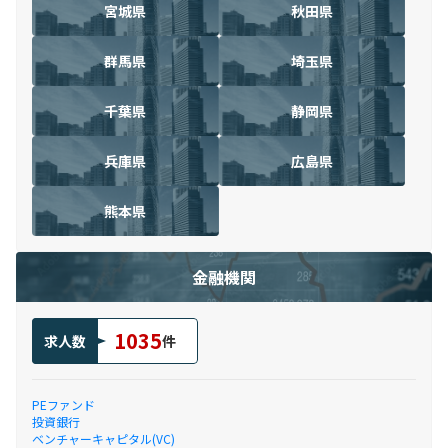
宮城県
秋田県
群馬県
埼玉県
千葉県
静岡県
兵庫県
広島県
熊本県
金融機関
1035
求人数
件
PEファンド
投資銀行
ベンチャーキャピタル(VC)