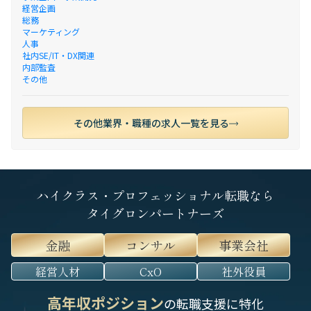
経営企画
総務
マーケティング
人事
社内SE/IT・DX関連
内部監査
その他
その他業界・職種の求人一覧を見る
ハイクラス・プロフェッショナル転職なら
タイグロンパートナーズ
金融
コンサル
事業会社
経営人材
CxO
社外役員
高年収ポジション
の転職支援に特化