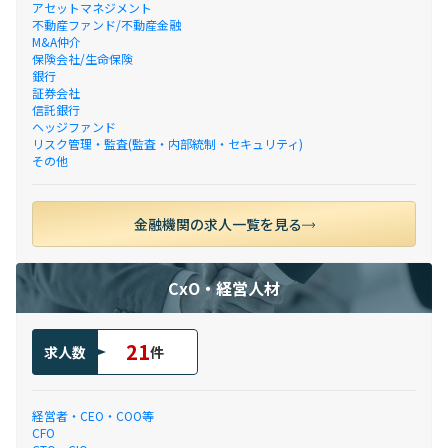
アセットマネジメント
不動産ファンド/不動産金融
M&A仲介
保険会社/生命保険
銀行
証券会社
信託銀行
ヘッジファンド
リスク管理・監査(監査・内部統制・セキュリティ)
その他
金融機関の求人一覧を見る
CxO・経営人材
21
求人数
件
経営者・CEO・COO等
CFO