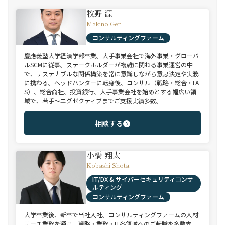
牧野 源
Makino Gen
コンサルティングファーム
慶應義塾大学経済学部卒業。大手事業会社で海外事業・グローバ
ルSCMに従事。ステークホルダーが複雑に関わる事業運営の中
で、サステナブルな関係構築を常に意識しながら意思決定や実務
に携わる。ヘッドハンターに転身後、コンサル（戦略・総合・FA
S）、総合商社、投資銀行、大手事業会社を始めとする幅広い領
域で、若手～エグゼクティブまでご支援実績多数。
相談する
小橋 翔太
Kobashi Shota
IT/DX & サイバーセキュリティコンサ
ルティング
コンサルティングファーム
大学卒業後、新卒で当社入社。コンサルティングファームの人材
サーチ業務を通じ、戦略・業務・IT各領域へのご転職を多数支