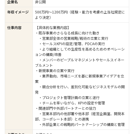
企業名
非公開
年収イメージ
500万円〜1200万円（経験・能力を考慮の上当社規定に
より決定）
仕事内容
【具体的な業務内容】
・既存事業のさらなる成長に向けた動き
・営業部全体の営業戦略/戦術の立案と実行
・セールスKPIの設定/管理、PDCAの実行
・より組織としての生産性を高めるためのオペレーシ
ョンの構築/改善
・メンバーのピープルマネジメントやセールスイネー
ブルメント
・新規事業の立案や実行
・業界動向、市場ニーズを基に新規事業アイデアを立
案
・競合分析を行い、差別化可能なビジネスモデルの開
発
・プロジェクト管理計画の立案と遂行
・チームを率いながら、KPIの設定や管理
・関連部門や外部パートナーとの協力
・営業本部内の他部署や他本部（経営企画室、開発本
部、コーポレート本部）との連携
・外部企業との戦略的パートナーシップの構築と管理