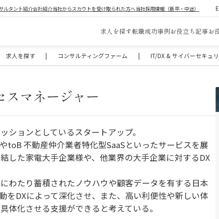
サルタント紹介
会社紹介
当社からスカウトを受け取られた方へ
当社採用情報（新卒・中途）
求人を探す
転職成功事例
お役立ち記事
お
求人を探す
|
コンサルティングファーム
|
IT/DX & サイバーセキ
セスマネージャー
ッションとしているスタートアップ。
やtoB 不動産仲介業者特化型SaaSといったサービスを展
結した家電大手企業様や、他業界の大手企業に対するDX
年にわたり蓄積されたノウハウや顧客データを有する日本
動をDXによって深化させ、また、高い利便性や新しい体
も具体化させる支援ができると考えている。