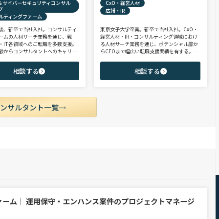
X & サイバーセキュリティコンサル
CxO・経営人材
グ
広報・IR
ルティングファーム
後、新卒で当社入社。コンサルティ
東京女子大学卒業。新卒で当社入社。CxO・
ームの人材サーチ業務を通じ、戦
経営人材・IR・コンサルティング領域におけ
・IT各領域へのご転職を多数支援。
る人材サーチ業務を通じ、ポテンシャル層か
験からコンサルタントへのキャリア
らCEOまで幅広い転職支援実績を有する。コ
支援に強み。 若手・ポテンシャル層
ンサルタントとして、IRを始めとするコーポ
ア・ハイクラス層まで、候補者様の
レート部門およびコンサルティングファーム
相談する
相談する
市場動向を踏まえ最適なキャリアを
領域を中心に担当。未経験・ポテンシャル層
せていただきます。
からミドル・ハイクラス層まで、年代・職階
を問わず幅広くご支援可能。
コンサルタント一覧
ァーム｜ 運用保守・エンハンス案件のプロジェクトマネージ