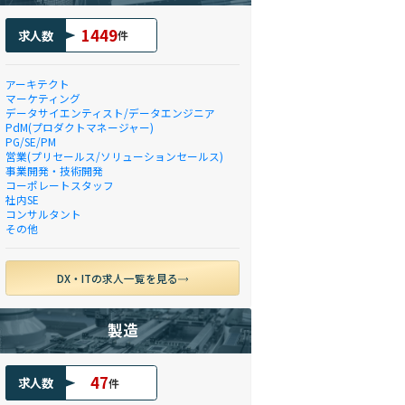
1449
求人数
件
アーキテクト
マーケティング
データサイエンティスト/データエンジニア
PdM(プロダクトマネージャー)
PG/SE/PM
営業(プリセールス/ソリューションセールス)
事業開発・技術開発
コーポレートスタッフ
社内SE
コンサルタント
その他
DX・ITの求人一覧を見る
製造
47
求人数
件