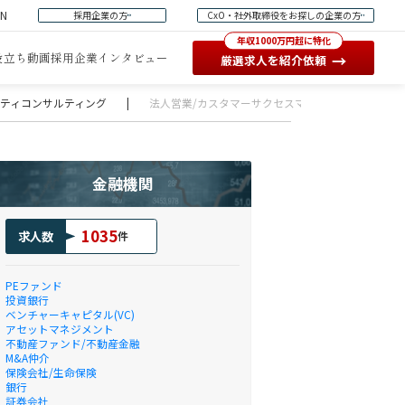
EN
採用企業の方
CxO・社外取締役をお探しの企業の方
年収1000万円超に特化
役立ち動画
採用企業インタビュー
→
厳選求人を紹介依頼
ュリティコンサルティング
|
法人営業/カスタマーサクセスマネージャー
金融機関
1035
求人数
件
PEファンド
投資銀行
ベンチャーキャピタル(VC)
アセットマネジメント
不動産ファンド/不動産金融
M&A仲介
保険会社/生命保険
銀行
証券会社