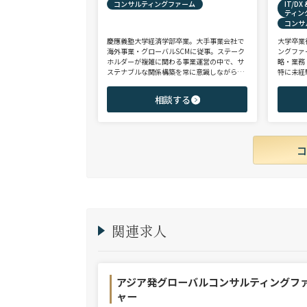
コンサルティングファーム
IT/D
ティン
コンサ
慶應義塾大学経済学部卒業。大手事業会社で
大学卒業
海外事業・グローバルSCMに従事。ステーク
ングファ
ホルダーが複雑に関わる事業運営の中で、サ
略・業務
ステナブルな関係構築を常に意識しながら意
特に未経
思決定や実務に携わる。ヘッドハンターに転
チェンジ
身後、コンサル（戦略・総合・FAS）、総合
からシニ
相談する
商社、投資銀行、大手事業会社を始めとする
ご志向と
幅広い領域で、若手～エグゼクティブまでご
ご提案さ
支援実績多数。
関連求人
アジア発グローバルコンサルティングフ
ャー