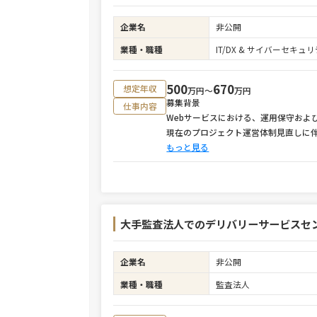
企業名
非公開
業種・職種
IT/DX & サイバーセキ
500
670
想定年収
万円〜
万円
募集背景
仕事内容
Webサービスにおける、運用保守およ
現在のプロジェクト運営体制見直しに
もっと見る
大手監査法人でのデリバリーサービスセ
企業名
非公開
業種・職種
監査法人