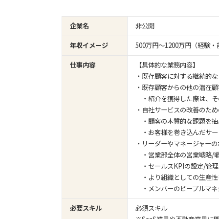
企業名
非公開
年収イメージ
500万円〜1200万円（経
仕事内容
【具体的な業務内容】
・既存顧客に対する継続的な
・既存顧客からの他の潜在顧
・紹介を獲得した際は、そ
・自社サービスの改善のため
・顧客の本質的な課題を抽
・お客様を巻き込んだサー
・リーダーやマネージャーの
・営業部全体の営業戦略/
・セールスKPIの設定/管理
・より組織としての生産性
・メンバーのピープルマネ
必要スキル
必須スキル