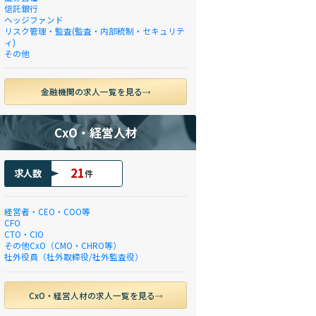
信託銀行
ヘッジファンド
リスク管理・監査(監査・内部統制・セキュリテ
ィ)
その他
金融機関の求人一覧を見る
CxO・経営人材
21
求人数
件
経営者・CEO・COO等
CFO
CTO・CIO
その他CxO（CMO・CHRO等）
社外役員（社外取締役/社外監査役）
CxO・経営人材の求人一覧を見る