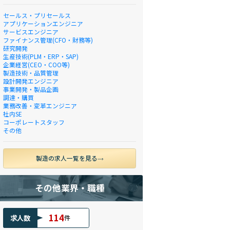
セールス・プリセールス
アプリケーションエンジニア
サービスエンジニア
ファイナンス管理(CFO・財務等)
研究開発
生産技術(PLM・ERP・SAP)
企業経営(CEO・COO等)
製造技術・品質管理
設計開発エンジニア
事業開発・製品企画
調達・購買
業務改善・変革エンジニア
社内SE
コーポレートスタッフ
その他
製造の求人一覧を見る
その他業界・職種
114
求人数
件