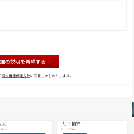
詳細の説明を希望する
て
個人情報保護方針
に同意したものとします。
翔太
大平 柚衣
Shota
Ohira Yui