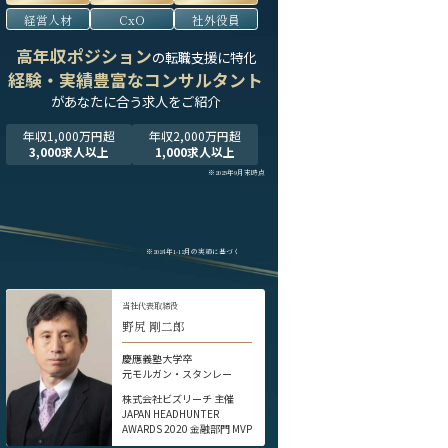
経営人材
CxO
社外役員
高年収ポジション
の転職支援に特化
経験・実績豊富なコンサルタント
が
あなたに合う求人をご紹介
年収1,000万円超
年収2,000万円超
3,000求人以上
1,000求人以上
※2025年9月末時点
※2024年1-12月の実績に基づく
当社代表取締役
野尻 剛二郎
慶應義塾大学卒
元モルガン・スタンレー
株式会社ビズリーチ 主催
JAPAN HEADHUNTER
AWARDS 2020 金融部門 MVP