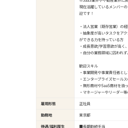
※SaaS業界や不動産業界
現在活躍しているメンバーの
迎です！
・法人営業（既存営業）の経
・抽象度が高いタスクをアク
ができる力を持っている方
・成長意欲/学習意欲が高く
・自分の業務領域に囚われず
歓迎スキル
・事業開発や事業責任者とし
・エンタープライズセールス
・無形商材やSaaS商材を扱
・マネージャーやリーダー等
雇用形態
正社員
勤務地
東京都
待遇/福利厚生
■長期勤続手当