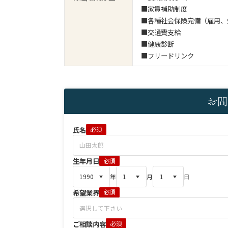
■家賃補助制度
■各種社会保険完備（雇用、
■交通費支給
■健康診断
■フリードリンク
お問
氏名
必須
生年月日
必須
年
月
日
希望業界
必須
ご相談内容
必須