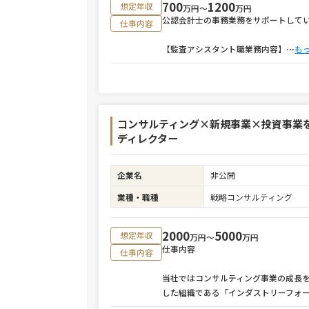
700
1200
想定年収
万円〜
万円
公認会計士の事務業務をサポートして
仕事内容
【監査アシスタント職業務内容】
⋯
も
コンサルティング×新規事業×投資事業
ディレクター
企業名
非公開
業種・職種
戦略コンサルティング
2000
5000
想定年収
万円〜
万円
仕事内容
仕事内容
当社ではコンサルティング事業の成長
した組織である「インダストリーフォ