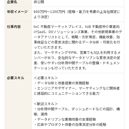
企業名
非公開
年収イメージ
600万円〜1200万円（経験・能力を考慮の上当社規定に
より決定）
仕事内容
toC 不動産マーケットプレイス、toB 不動産仲介業者向
けSaaS、DXソリューションズ事業、その他新規事業のデ
ータアナリストとして、戦略・方針策定、機能改善、効
果検証などの意思決定に関わるデータ分析・可視化を行
っていただきます。
また、マーケティングやPM、営業でもSQLを利用するメ
ンバーがおり、全社的なデータドリブンな意思決定の促
進、使いやすい分析用中間テーブルの整備・ドキュメン
テーションも行っていただきます。
必要スキル
＜必要スキル＞
・データ分析と改善提案の実務経験
・エンジニアやデザイナー、マーケティングなど関係者
と建設的にコミュニケーションできる能力
＜歓迎スキル＞
・分析用中間テーブル、ダッシュボードなどの設計、構
築、運用
・データドリブンな業務改善の支援経験
・広告やプロダクト改善の効果測定分析の経験