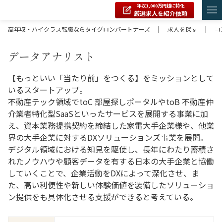
年収1,000万円超に特化
厳選求人を紹介依頼
高年収・ハイクラス転職ならタイグロンパートナーズ
|
求人を探す
|
コ
データアナリスト
【もっといい「当たり前」をつくる】をミッションとして
いるスタートアップ。
不動産テック領域でtoC 部屋探しポータルやtoB 不動産仲
介業者特化型SaaSといったサービスを展開する事業に加
え、資本業務提携契約を締結した家電大手企業様や、他業
界の大手企業に対するDXソリューションズ事業を展開。
デジタル領域における知見を駆使し、長年にわたり蓄積さ
れたノウハウや顧客データを有する日本の大手企業と協働
していくことで、企業活動をDXによって深化させ、ま
た、高い利便性や新しい体験価値を装備したソリューショ
ン提供をも具体化させる支援ができると考えている。