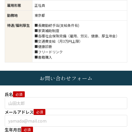
雇用形態
正社員
勤務地
東京都
待遇/福利厚生
■長期勤続手当(支給条件有)
■家賃補助制度
■各種社会保険完備（雇用、労災、健康、厚生年金）
■交通費支給（月3万円上限）
■健康診断
■フリードリンク
■書籍購入
お問い合わせフォーム
氏名
必須
メールアドレス
必須
生年月日
必須