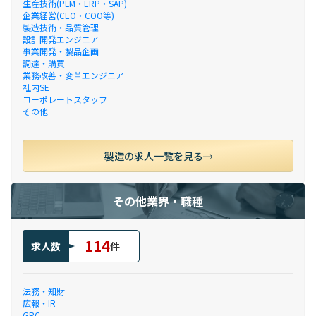
生産技術(PLM・ERP・SAP)
企業経営(CEO・COO等)
製造技術・品質管理
設計開発エンジニア
事業開発・製品企画
調達・購買
業務改善・変革エンジニア
社内SE
コーポレートスタッフ
その他
製造の求人一覧を見る
その他業界・職種
114
求人数
件
法務・知財
広報・IR
GRC