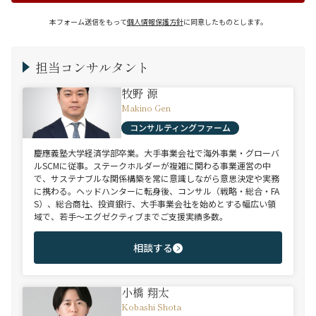
本フォーム送信をもって
個人情報保護方針
に同意したものとします。
担当コンサルタント
牧野 源
Makino Gen
コンサルティングファーム
慶應義塾大学経済学部卒業。大手事業会社で海外事業・グローバ
ルSCMに従事。ステークホルダーが複雑に関わる事業運営の中
で、サステナブルな関係構築を常に意識しながら意思決定や実務
に携わる。ヘッドハンターに転身後、コンサル（戦略・総合・FA
S）、総合商社、投資銀行、大手事業会社を始めとする幅広い領
域で、若手～エグゼクティブまでご支援実績多数。
相談する
小橋 翔太
Kobashi Shota