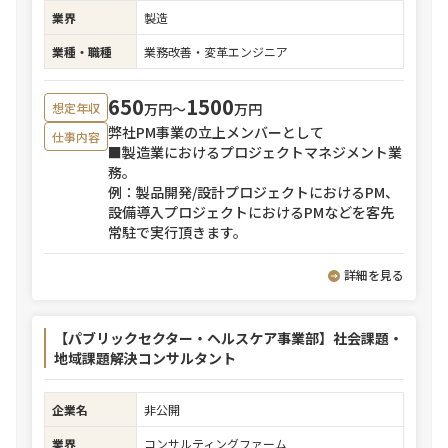
業界
製造
業種・職種
業務改善・変革エンジニア
650
1500
万円〜
万円
想定年収
弊社PM事業の立上メンバーとして
仕事内容
■製造業におけるプロジェクトマネジメント業
務。
例：製品開発/設計プロジェクトにおけるPM、
設備導入プロジェクトにおけるPMなどを客先
常駐で実行頂きます。
詳細を見る
【パブリックセクター・ヘルスケア事業部】社会課題・
地域課題解決コンサルタント
企業名
非公開
業界
コンサルティングファーム