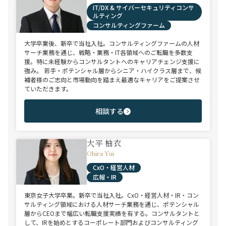
IT/DX & サイバーセキュリティコンサ
ルティング
コンサルティングファーム
大学卒業後、新卒で当社入社。コンサルティングファームの人材
サーチ業務を通じ、戦略・業務・IT各領域へのご転職を多数支
援。特に未経験からコンサルタントへのキャリアチェンジ支援に
強み。 若手・ポテンシャル層からシニア・ハイクラス層まで、候
補者様のご志向と市場動向を踏まえ最適なキャリアをご提案させ
ていただきます。
相談する
大平 柚衣
Ohira Yui
CxO・経営人材
広報・IR
東京女子大学卒業。新卒で当社入社。CxO・経営人材・IR・コン
サルティング領域における人材サーチ業務を通じ、ポテンシャル
層からCEOまで幅広い転職支援実績を有する。コンサルタントと
して、IRを始めとするコーポレート部門およびコンサルティング