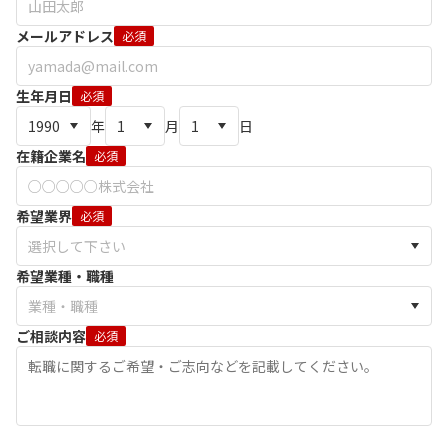
メールアドレス
必須
生年月日
必須
年
月
日
在籍企業名
必須
希望業界
必須
希望業種・職種
ご相談内容
必須