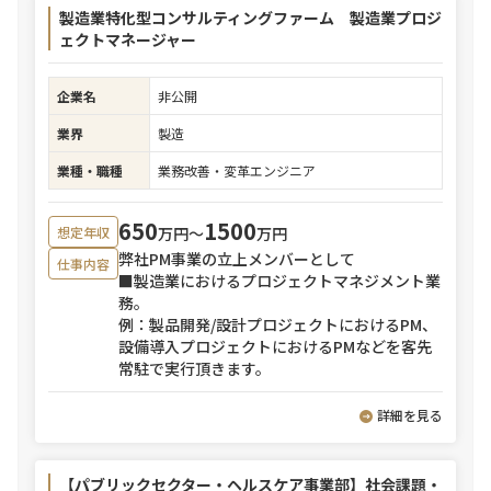
製造業特化型コンサルティングファーム 製造業プロジ
ェクトマネージャー
企業名
非公開
業界
製造
業種・職種
業務改善・変革エンジニア
650
1500
万円〜
万円
想定年収
弊社PM事業の立上メンバーとして
仕事内容
■製造業におけるプロジェクトマネジメント業
務。
例：製品開発/設計プロジェクトにおけるPM、
設備導入プロジェクトにおけるPMなどを客先
常駐で実行頂きます。
詳細を見る
【パブリックセクター・ヘルスケア事業部】社会課題・