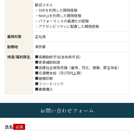
歓迎スキル
・SSRを利用した開発経験
・Next.jsを利用した開発経験
・パフォーマンスの最適化の経験
・アクセシビリティに配慮した開発経験
雇用形態
正社員
勤務地
東京都
待遇/福利厚生
■長期勤続手当(支給条件有)
■家賃補助制度
■各種社会保険完備（雇用、労災、健康、厚生年金）
■交通費支給（月3万円上限）
■健康診断
■フリードリンク
■書籍購入
お問い合わせフォーム
氏名
必須