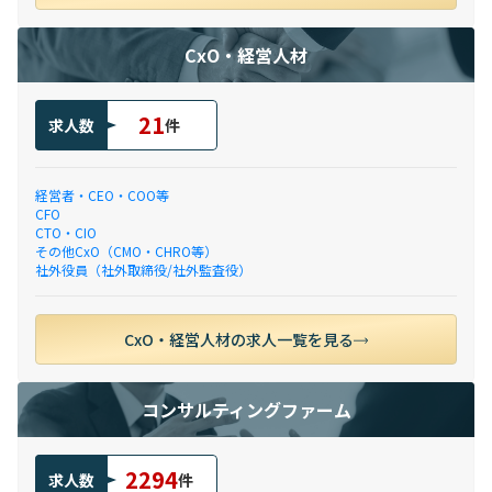
CxO・経営人材
21
求人数
件
経営者・CEO・COO等
CFO
CTO・CIO
その他CxO（CMO・CHRO等）
社外役員（社外取締役/社外監査役）
CxO・経営人材の求人一覧を見る
コンサルティングファーム
2294
求人数
件