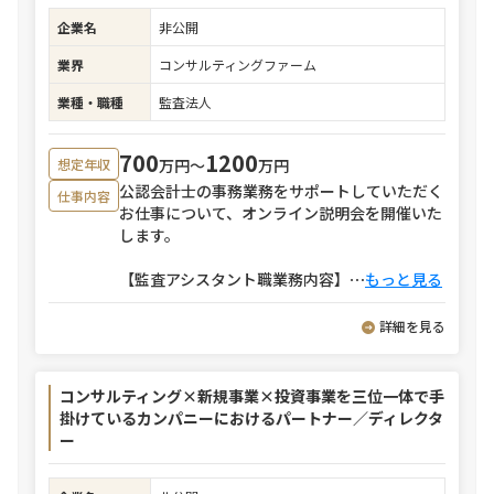
企業名
非公開
業界
コンサルティングファーム
業種・職種
監査法人
700
1200
万円〜
万円
想定年収
公認会計士の事務業務をサポートしていただく
仕事内容
お仕事について、オンライン説明会を開催いた
します。
【監査アシスタント職業務内容】
⋯
もっと見る
詳細を見る
コンサルティング×新規事業×投資事業を三位一体で手
掛けているカンパニーにおけるパートナー／ディレクタ
ー