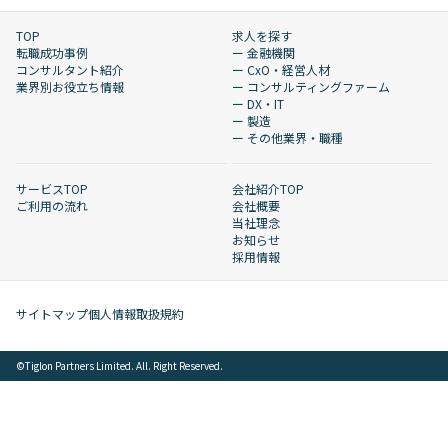
TOP
求人を探す
転職成功事例
ー 金融機関
コンサルタント紹介
ー CxO・経営人材
業界別お役立ち情報
ー コンサルティングファーム
ー DX・IT
ー 製造
ー その他業界・職種
サービスTOP
会社紹介TOP
ご利用の流れ
会社概要
当社理念
お知らせ
採用情報
サイトマップ
個人情報取扱規約
©︎Tiglon Partners Limited. All. Right Reserved.