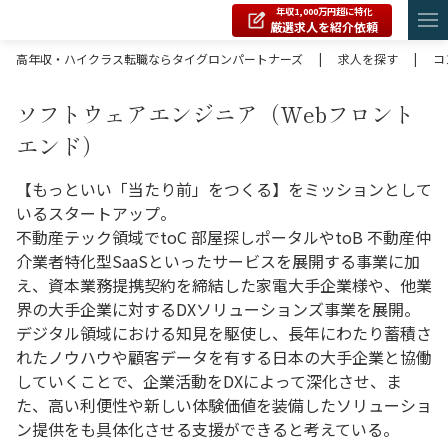
年収1,000万円超に特化
厳選求人を紹介依頼
高年収・ハイクラス転職ならタイグロンパートナーズ
|
求人を探す
|
コ
ソフトウェアエンジニア（Webフロント
エンド）
【もっといい「当たり前」をつくる】をミッションとして
いるスタートアップ。
不動産テック領域でtoC 部屋探しポータルやtoB 不動産仲
介業者特化型SaaSといったサービスを展開する事業に加
え、資本業務提携契約を締結した家電大手企業様や、他業
界の大手企業に対するDXソリューションズ事業を展開。
デジタル領域における知見を駆使し、長年にわたり蓄積さ
れたノウハウや顧客データを有する日本の大手企業と協働
していくことで、企業活動をDXによって深化させ、ま
た、高い利便性や新しい体験価値を装備したソリューショ
ン提供をも具体化させる支援ができると考えている。