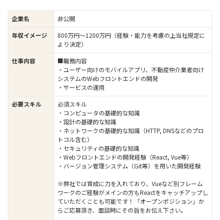
企業名
非公開
年収イメージ
800万円〜1200万円（経験・能力を考慮の上当社規定に
より決定）
仕事内容
■職務内容
・ユーザー向けのモバイルアプリ、不動産仲介業者向け
システムのWebフロントエンドの開発
・サービスの運用
必要スキル
必須スキル
・コンピュータの基礎的な知識
・設計の基礎的な知識
・ネットワークの基礎的な知識（HTTP, DNSなどのプロ
トコル含む）
・セキュリティの基礎的な知識
・Webフロントエンドの開発経験（React, Vue等）
・バージョン管理システム（Git等）を用いた開発経験
※弊社では育成に力を入れており、Vueなど別フレーム
ワークのご経験がメインの方もReactをキャッチアップし
ていただくことも可能です！「オープンポジション」か
らご応募頂き、面談時にその旨をお伝え下さい。