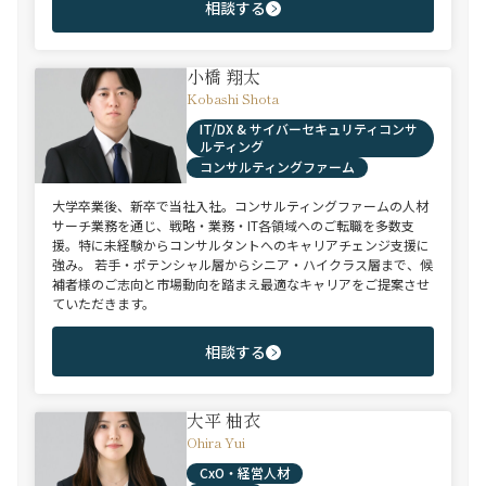
相談する
小橋 翔太
Kobashi Shota
IT/DX & サイバーセキュリティコンサ
ルティング
コンサルティングファーム
大学卒業後、新卒で当社入社。コンサルティングファームの人材
サーチ業務を通じ、戦略・業務・IT各領域へのご転職を多数支
援。特に未経験からコンサルタントへのキャリアチェンジ支援に
強み。 若手・ポテンシャル層からシニア・ハイクラス層まで、候
補者様のご志向と市場動向を踏まえ最適なキャリアをご提案させ
ていただきます。
相談する
大平 柚衣
Ohira Yui
CxO・経営人材