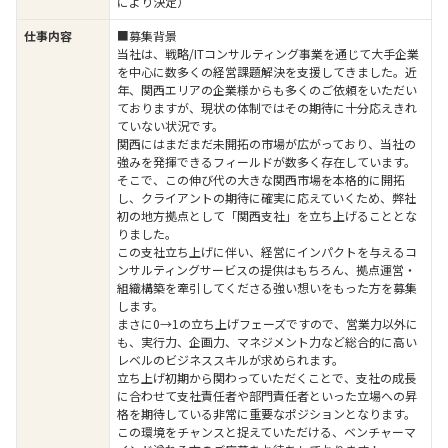
により決定）
仕事内容
■募集背景
当社は、戦略/ITコンサルティング事業を通じて大手企業
を中心に数多くの経営課題解決を支援してきました。近
年、関西エリアの企業様からも多くのご依頼をいただい
ておりますが、現状の体制ではその期待に十分応えきれ
ていない状況です。
関西にはまだまだ未開拓の市場が広がっており、当社の
強みを発揮できるフィールドが数多く存在しています。
そこで、この伸び代の大きな関西市場を本格的に開拓
し、クライアントの期待に確実に応えていくため、弊社
初の地方拠点として「関西支社」を立ち上げることとな
りました。
この支社立ち上げに伴い、経営にインパクトを与えるコ
ンサルティングサービスの提供はもちろん、拠点運営・
組織構築を牽引してくださる強い想いをもった方を募集
します。
まさに0→1の立ち上げフェーズですので、営業力以外に
も、実行力、企画力、マネジメント力など総合的に高い
レベルのビジネススキルが求められます。
立ち上げ初期から関わっていただくことで、支社の成長
に合わせて支社責任者や部門責任者といった立場への昇
格を期待している非常に重要なポジションとなります。
この環境をチャンスと捉えていただける、ベンチャーマ