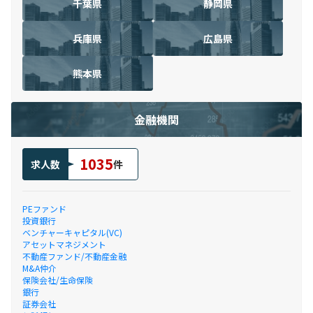
千葉県
静岡県
兵庫県
広島県
熊本県
金融機関
1035
求人数
件
PEファンド
投資銀行
ベンチャーキャピタル(VC)
アセットマネジメント
不動産ファンド/不動産金融
M&A仲介
保険会社/生命保険
銀行
証券会社