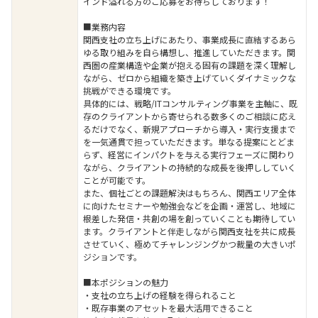
インド溢れる方のご応募をお待ちしております！
■業務内容
関西支社の立ち上げにあたり、事業成長に直結するあら
ゆる取り組みを自ら構想し、推進していただきます。関
西圏の産業構造や企業が抱える固有の課題を深く理解し
ながら、ゼロから組織を築き上げていくダイナミックな
挑戦ができる環境です。
具体的には、戦略/ITコンサルティング事業を主軸に、既
存のクライアントから寄せられる数多くのご相談に応え
るだけでなく、新規アプローチから導入・実行支援まで
を一気通貫で担っていただきます。単なる提案にとどま
らず、経営にインパクトを与える実行フェーズに関わり
ながら、クライアントの持続的な成長を後押ししていく
ことが可能です。
また、個社ごとの課題解決はもちろん、関西エリア全体
に向けたセミナーや勉強会などを企画・運営し、地域に
根差した発信・共創の場を創っていくことも期待してい
ます。クライアントと伴走しながら関西支社を共に成長
させていく、極めてチャレンジングかつ裁量の大きいポ
ジションです。
■本ポジションの魅力
・支社の立ち上げの経験を得られること
・既存事業のアセットを最大活用できること