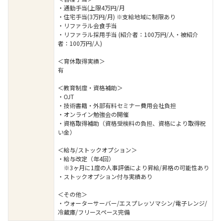
・通勤手当(上限4万円/月
・住宅手当(3万円/月) ※支給地域に制限あり
・リファラル会食手当
・リファラル採用手当 (紹介者：100万円/人・被紹介
者：100万円/人)
＜育休取得実績＞
有
＜教育制度・資格補助＞
・OJT
・技術書籍・外部有料セミナー費用会社負担
・オンライン勉強会の開催
・資格取得補助（資格受検料の負担、資格により取得祝
い金）
＜給与/ストックオプション＞
・給与改定（年4回）
※3ヶ月に1度の人事評価により昇給/昇格の可能性あり
・ストックオプション付与実績あり
＜その他＞
・ウォーターサーバー/エスプレッソマシン/電子レンジ/
冷蔵庫/フリースペース完備