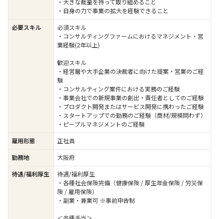
・大きな裁量を持って取り組めること
・自身の力で事業の拡大を経験できること
必要スキル
必須スキル
・コンサルティングファームにおけるマネジメント・営
業経験(2年以上)
歓迎スキル
・経営層や大手企業の決裁者に向けた提案・営業のご経
験
・コンサルティング案件における実務のご経験
・事業会社での新規事業の創出・責任者としてのご経験
・プロダクト開発またはサービス開発に携わったご経験
・スタートアップでの勤務のご経験（商材/規模問わず）
・ピープルマネジメントのご経験
雇用形態
正社員
勤務地
大阪府
待遇/福利厚生
待遇/福利厚生
・各種社会保険完備（健康保険 / 厚生年金保険 / 労災保
険 / 雇用保険）
・副業・兼業可 ※事前申告制
＜各種手当＞