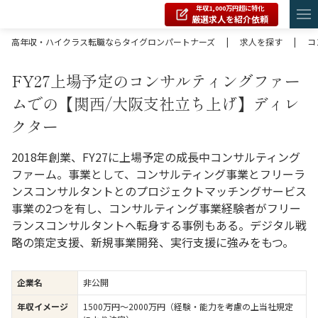
年収1,000万円超に特化
厳選求人を紹介依頼
高年収・ハイクラス転職ならタイグロンパートナーズ
|
求人を探す
|
コ
FY27上場予定のコンサルティングファー
ムでの【関西/大阪支社立ち上げ】ディレ
クター
2018年創業、FY27に上場予定の成長中コンサルティング
ファーム。事業として、コンサルティング事業とフリーラ
ンスコンサルタントとのプロジェクトマッチングサービス
事業の2つを有し、コンサルティング事業経験者がフリー
ランスコンサルタントへ転身する事例もある。デジタル戦
略の策定支援、新規事業開発、実行支援に強みをもつ。
企業名
非公開
年収イメージ
1500万円〜2000万円（経験・能力を考慮の上当社規定