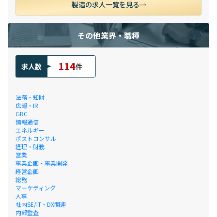
製造の求人一覧を見る
その他業界・職種
114
求人数
件
法務・知財
広報・IR
GRC
情報通信
エネルギー
ポストコンサル
経理・財務
営業
事業企画・事業開発
経営企画
総務
マーケティング
人事
社内SE/IT・DX関連
内部監査