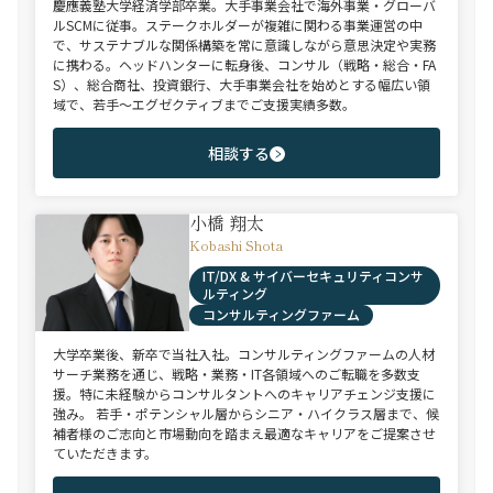
慶應義塾大学経済学部卒業。大手事業会社で海外事業・グローバ
ルSCMに従事。ステークホルダーが複雑に関わる事業運営の中
で、サステナブルな関係構築を常に意識しながら意思決定や実務
に携わる。ヘッドハンターに転身後、コンサル（戦略・総合・FA
S）、総合商社、投資銀行、大手事業会社を始めとする幅広い領
域で、若手～エグゼクティブまでご支援実績多数。
相談する
小橋 翔太
Kobashi Shota
IT/DX & サイバーセキュリティコンサ
ルティング
コンサルティングファーム
大学卒業後、新卒で当社入社。コンサルティングファームの人材
サーチ業務を通じ、戦略・業務・IT各領域へのご転職を多数支
援。特に未経験からコンサルタントへのキャリアチェンジ支援に
強み。 若手・ポテンシャル層からシニア・ハイクラス層まで、候
補者様のご志向と市場動向を踏まえ最適なキャリアをご提案させ
ていただきます。