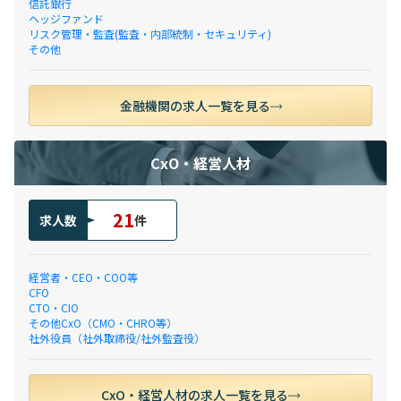
信託銀行
ヘッジファンド
リスク管理・監査(監査・内部統制・セキュリティ)
その他
金融機関の求人一覧を見る
CxO・経営人材
21
求人数
件
経営者・CEO・COO等
CFO
CTO・CIO
その他CxO（CMO・CHRO等）
社外役員（社外取締役/社外監査役）
CxO・経営人材の求人一覧を見る