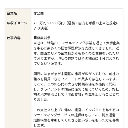
企業名
非公開
年収イメージ
700万円〜1500万円（経験・能力を考慮の上当社規定に
より決定）
仕事内容
■募集背景
当社は、戦略/ITコンサルティング事業を通じて大手企業
を中心に数多くの経営課題解決を支援してきました。近
年、関西エリアの企業様からも多くのご依頼をいただい
ておりますが、現状の体制ではその期待に十分応えきれ
ていない状況です。
関西にはまだまだ未開拓の市場が広がっており、当社の
強みを発揮できるフィールドが数多く存在しています。
そこで、この伸び代の大きな関西市場を本格的に開拓
し、クライアントの期待に確実に応えていくため、弊社
初の地方拠点として「関西支社」を立ち上げることとな
りました。
この支社立ち上げに伴い、経営にインパクトを与えるコ
ンサルティングサービスの提供はもちろん、拠点運営・
組織構築を牽引してくださる強い想いをもった方を募集
します。