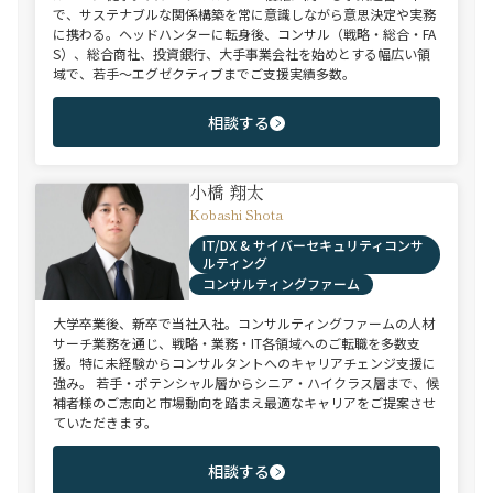
で、サステナブルな関係構築を常に意識しながら意思決定や実務
に携わる。ヘッドハンターに転身後、コンサル（戦略・総合・FA
S）、総合商社、投資銀行、大手事業会社を始めとする幅広い領
域で、若手～エグゼクティブまでご支援実績多数。
相談する
小橋 翔太
Kobashi Shota
IT/DX & サイバーセキュリティコンサ
ルティング
コンサルティングファーム
大学卒業後、新卒で当社入社。コンサルティングファームの人材
サーチ業務を通じ、戦略・業務・IT各領域へのご転職を多数支
援。特に未経験からコンサルタントへのキャリアチェンジ支援に
強み。 若手・ポテンシャル層からシニア・ハイクラス層まで、候
補者様のご志向と市場動向を踏まえ最適なキャリアをご提案させ
ていただきます。
相談する