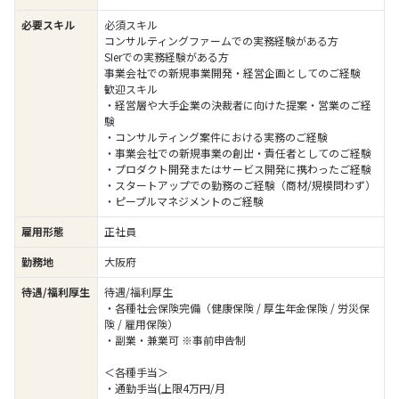
必要スキル
必須スキル
コンサルティングファームでの実務経験がある方
SIerでの実務経験がある方
事業会社での新規事業開発・経営企画としてのご経験
歓迎スキル
・経営層や大手企業の決裁者に向けた提案・営業のご経
験
・コンサルティング案件における実務のご経験
・事業会社での新規事業の創出・責任者としてのご経験
・プロダクト開発またはサービス開発に携わったご経験
・スタートアップでの勤務のご経験（商材/規模問わず）
・ピープルマネジメントのご経験
雇用形態
正社員
勤務地
大阪府
待遇/福利厚生
待遇/福利厚生
・各種社会保険完備（健康保険 / 厚生年金保険 / 労災保
険 / 雇用保険）
・副業・兼業可 ※事前申告制
＜各種手当＞
・通勤手当(上限4万円/月