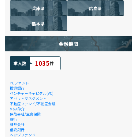
兵庫県
広島県
熊本県
金融機関
1035
求人数
件
PEファンド
投資銀行
ベンチャーキャピタル(VC)
アセットマネジメント
不動産ファンド/不動産金融
M&A仲介
保険会社/生命保険
銀行
証券会社
信託銀行
ヘッジファンド