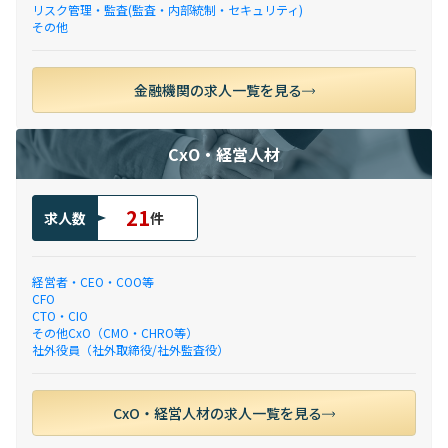
リスク管理・監査(監査・内部統制・セキュリティ)
その他
金融機関の求人一覧を見る
CxO・経営人材
21
求人数
件
経営者・CEO・COO等
CFO
CTO・CIO
その他CxO（CMO・CHRO等）
社外役員（社外取締役/社外監査役）
CxO・経営人材の求人一覧を見る