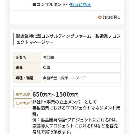
■コンサルタント
⋯
もっと見る
詳細を見る
製造業特化型コンサルティングファーム 製造業プロジ
ェクトマネージャー
企業名
非公開
業界
製造
業種・職種
業務改善・変革エンジニア
650
1500
万円〜
万円
想定年収
弊社PM事業の立上メンバーとして
仕事内容
■製造業におけるプロジェクトマネジメント業
務。
例：製品開発/設計プロジェクトにおけるPM、
設備導入プロジェクトにおけるPMなどを客先
常駐で実行頂きます。