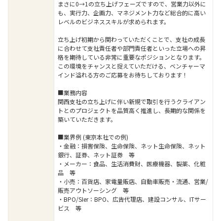
まさに0→1の立ち上げフェーズですので、営業力以外に
も、実行力、企画力、マネジメント力など総合的に高い
レベルのビジネススキルが求められます。
立ち上げ初期から関わっていただくことで、支社の成長
に合わせて支社責任者や部門責任者といった立場への昇
格を期待している非常に重要なポジションとなります。
この環境をチャンスと捉えていただける、ベンチャーマ
インド溢れる方のご応募をお待ちしております！
■業務内容
関西支社の立ち上げに伴い新規で取引を行うクライアン
トとのプロジェクトを品質高く推進し、長期的な関係を
築いていただきます。
■業界例 (東京本社での例)
・金融：損害保険、生命保険、ネット生命保険、ネット
銀行、証券、ネット証券 等
・メーカー：食品、生活消費財、医療機器、製薬、化粧
品 等
・小売：百貨店、家電量販店、自動車販売・流通、営業/
販売アウトソーシング 等
・BPO/SIer：BPO、広告代理店、建設コンサル、ITサー
ビス 等