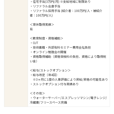
・住宅手当(3万円/月) ※支給地域に制限あり
・リファラル会食手当
・リファラル採用手当 (紹介者：100万円/人・被紹介
者：100万円/人)
＜育休取得実績＞
有
＜教育制度・資格補助＞
・OJT
・技術書籍・外部有料セミナー費用会社負担
・オンライン勉強会の開催
・資格取得補助（資格受検料の負担、資格により取得祝
い金）
＜給与/ストックオプション＞
・給与改定（年4回）
※3ヶ月に1度の人事評価により昇給/昇格の可能性あり
・ストックオプション付与実績あり
＜その他＞
・ウォーターサーバー/エスプレッソマシン/電子レンジ/
冷蔵庫/フリースペース完備