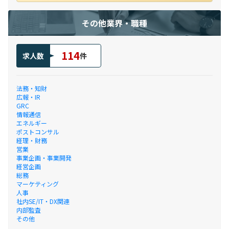
その他業界・職種
114
求人数
件
法務・知財
広報・IR
GRC
情報通信
エネルギー
ポストコンサル
経理・財務
営業
事業企画・事業開発
経営企画
総務
マーケティング
人事
社内SE/IT・DX関連
内部監査
その他