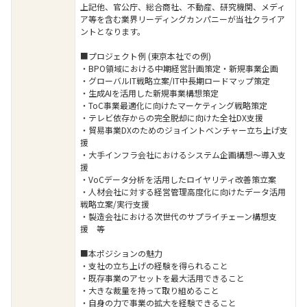
上記他、官公庁、総合商社、不動産、研究機関、メディ
ア等を含む業界リーディングカンパニーが当社クライア
ントとなります。
■プロジェクト例 (東京本社での例)
・BPO領域における中期経営計画策定・新規事業企画
・グローバルIT戦略立案/IT中長期ロードマップ策定
・生成AIを活用した新規事業構想策定
・ToC事業最適化に向けたマーケティング戦略策定
・テレビ依存からの完全脱却に向けた全社DX支援
・貿易事業DXのためのジョイントベンチャー立ち上げ支
援
・大手インフラ会社におけるシステム企画構想～導入支
援
・VoCデータ分析を活用したロイヤリティ改善策立案
・人材会社に対する経営管理高度化に向けたデータ活用
戦略立案/実行支援
・製造会社における次世代のサプライチェーン構想支
援 等
■本ポジションの魅力
・支社の立ち上げの経験を得られること
・既存事業のアセットを最大活用できること
・大きな裁量を持って取り組めること
・自身の力で事業の拡大を経験できること