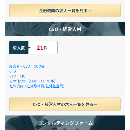
金融機関の求人一覧を見る
CxO・経営人材
21
求人数
件
経営者・CEO・COO等
CFO
CTO・CIO
その他CxO（CMO・CHRO等）
社外役員（社外取締役/社外監査役）
CxO・経営人材の求人一覧を見る
コンサルティングファーム