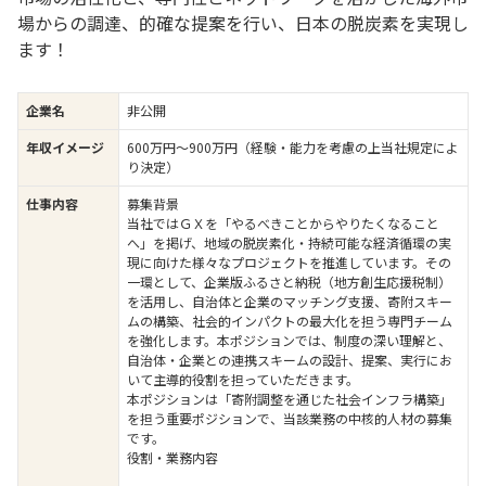
場からの調達、的確な提案を行い、日本の脱炭素を実現し
ます！
企業名
非公開
年収イメージ
600万円〜900万円（経験・能力を考慮の上当社規定によ
り決定）
仕事内容
募集背景
当社ではＧＸを「やるべきことからやりたくなること
へ」を掲げ、地域の脱炭素化・持続可能な経済循環の実
現に向けた様々なプロジェクトを推進しています。その
一環として、企業版ふるさと納税（地方創生応援税制）
を活用し、自治体と企業のマッチング支援、寄附スキー
ムの構築、社会的インパクトの最大化を担う専門チーム
を強化します。本ポジションでは、制度の深い理解と、
自治体・企業との連携スキームの設計、提案、実行にお
いて主導的役割を担っていただきます。
本ポジションは「寄附調整を通じた社会インフラ構築」
を担う重要ポジションで、当該業務の中核的人材の募集
です。
役割・業務内容