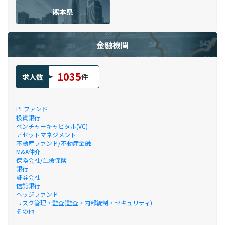
熊本県
金融機関
1035
求人数
件
PEファンド
投資銀行
ベンチャーキャピタル(VC)
アセットマネジメント
不動産ファンド/不動産金融
M&A仲介
保険会社/生命保険
銀行
証券会社
信託銀行
ヘッジファンド
リスク管理・監査(監査・内部統制・セキュリティ)
その他