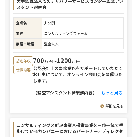
大手監査法人でのデリバリーサービスセンター監査アシ
スタント説明会
企業名
非公開
業界
コンサルティングファーム
業種・職種
監査法人
700
1200
万円〜
万円
想定年収
公認会計士の事務業務をサポートしていただく
仕事内容
お仕事について、オンライン説明会を開催いた
します。
【監査アシスタント職業務内容】
⋯
もっと見る
詳細を見る
コンサルティング×新規事業×投資事業を三位一体で手
掛けているカンパニーにおけるパートナー／ディレクタ