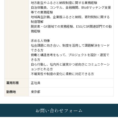
地方創生やふるさと納税制度に関する業務経験
自治体職員、コンサル、金融機関、BtoBマッチング支援
等での業務経験
地域再生計画、企業版ふるさと納税、寄附税制に関する
制度理解
脱炭素・GX領域での実務経験、ESG/CSR関連部門での勤
務経験
求める人物像
社会課題に向き合い、制度を活用して課題解決をリード
できる方
俯瞰と構造思考をもって、プロジェクトを設計・運営で
きる方
自ら行動し、社内外と誠実かつ前向きにコミュニケーシ
ョンがとれる方
不確実性や制度の変化に柔軟に対応できる方
雇用形態
正社員
勤務地
東京都
お問い合わせフォーム