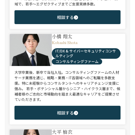
域で、若手～エグゼクティブまでご支援実績多数。
相談する
小橋 翔太
Kobashi Shota
IT/DX & サイバーセキュリティコンサ
ルティング
コンサルティングファーム
大学卒業後、新卒で当社入社。コンサルティングファームの人材
サーチ業務を通じ、戦略・業務・IT各領域へのご転職を多数支
援。特に未経験からコンサルタントへのキャリアチェンジ支援に
強み。 若手・ポテンシャル層からシニア・ハイクラス層まで、候
補者様のご志向と市場動向を踏まえ最適なキャリアをご提案させ
ていただきます。
相談する
大平 柚衣