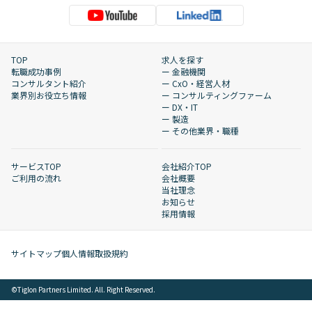
TOP
求人を探す
転職成功事例
ー 金融機関
コンサルタント紹介
ー CxO・経営人材
業界別お役立ち情報
ー コンサルティングファーム
ー DX・IT
ー 製造
ー その他業界・職種
サービスTOP
会社紹介TOP
ご利用の流れ
会社概要
当社理念
お知らせ
採用情報
サイトマップ
個人情報取扱規約
©︎Tiglon Partners Limited. All. Right Reserved.