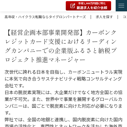
年収1,000万円超に特化
厳選求人を紹介依頼
高年収・ハイクラス転職ならタイグロンパートナーズ
|
求人を探す
|
コ
【経営企画本部事業開発部】カーボンク
レジットカード支援におけるリーディン
グカンパニーでの企業版ふるさと納税プ
ロジェクト推進マネージャー
次世代に誇れる日本を目指し、カーボンニュートラル実現
に本気で向き合うサステナビリティ戦略コンサルティング
会社です。
日本の脱炭素実現には、大企業だけでなく地方全国との協
業が不可欠。また、世界中で事業を展開するグローバルカ
ンパニーは、国ごとで脱炭素に向けた対応が必要になりま
す。
弊社では、全国の地銀と連携し、国内脱炭素に向けた国内
市場の活性化と、専門性とネットワークを活かした海外市