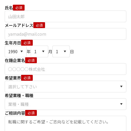
氏名
必須
メールアドレス
必須
生年月日
必須
年
月
日
在籍企業名
必須
希望業界
必須
希望業種・職種
ご相談内容
必須