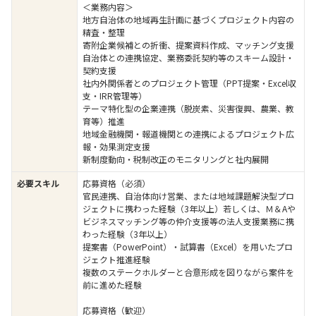
＜業務内容＞
地方自治体の地域再生計画に基づくプロジェクト内容の
精査・整理
寄附企業候補との折衝、提案資料作成、マッチング支援
自治体との連携協定、業務委託契約等のスキーム設計・
契約支援
社内外関係者とのプロジェクト管理（PPT提案・Excel収
支・IRR管理等）
テーマ特化型の企業連携（脱炭素、災害復興、農業、教
育等）推進
地域金融機関・報道機関との連携によるプロジェクト広
報・効果測定支援
新制度動向・税制改正のモニタリングと社内展開
必要スキル
応募資格（必須）
官民連携、自治体向け営業、または地域課題解決型プロ
ジェクトに携わった経験（3年以上）若しくは、Ｍ＆Aや
ビジネスマッチング等の仲介支援等の法人支援業務に携
わった経験（3年以上）
提案書（PowerPoint）・試算書（Excel）を用いたプロ
ジェクト推進経験
複数のステークホルダーと合意形成を図りながら案件を
前に進めた経験
応募資格（歓迎）