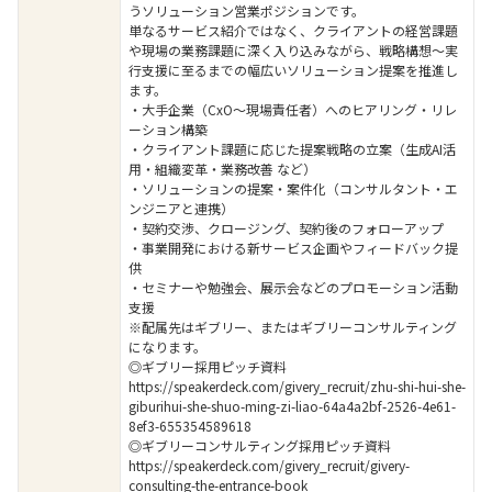
うソリューション営業ポジションです。
単なるサービス紹介ではなく、クライアントの経営課題
や現場の業務課題に深く入り込みながら、戦略構想〜実
行支援に至るまでの幅広いソリューション提案を推進し
ます。
・大手企業（CxO〜現場責任者）へのヒアリング・リレ
ーション構築
・クライアント課題に応じた提案戦略の立案（生成AI活
用・組織変革・業務改善 など）
・ソリューションの提案・案件化（コンサルタント・エ
ンジニアと連携）
・契約交渉、クロージング、契約後のフォローアップ
・事業開発における新サービス企画やフィードバック提
供
・セミナーや勉強会、展示会などのプロモーション活動
支援
※配属先はギブリー、またはギブリーコンサルティング
になります。
◎ギブリー採用ピッチ資料
https://speakerdeck.com/givery_recruit/zhu-shi-hui-she-
giburihui-she-shuo-ming-zi-liao-64a4a2bf-2526-4e61-
8ef3-655354589618
◎ギブリーコンサルティング採用ピッチ資料
https://speakerdeck.com/givery_recruit/givery-
consulting-the-entrance-book