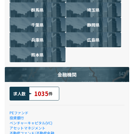
群馬県
埼玉県
千葉県
静岡県
兵庫県
広島県
熊本県
金融機関
1035
求人数
件
PEファンド
投資銀行
ベンチャーキャピタル(VC)
アセットマネジメント
不動産ファンド/不動産金融