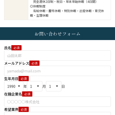
完全週休2日制・祝日・年末年始休暇（4日間）
◎休暇制度
有給休暇・慶弔休暇・特別休暇・出産休暇・育児休
暇・生理休暇
お問い合わせフォーム
氏名
必須
メールアドレス
必須
生年月日
必須
年
月
日
在籍企業名
必須
希望業界
必須