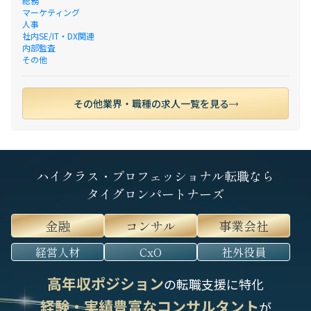
総務
マーケティング
人事
社内SE/IT・DX関連
内部監査
その他
その他業界・職種の求人一覧を見る
ハイクラス・プロフェッショナル転職なら
タイグロンパートナーズ
金融
コンサル
事業会社
経営人材
CxO
社外役員
高年収ポジション
の転職支援に特化
経験・実績豊富なコンサルタント
が