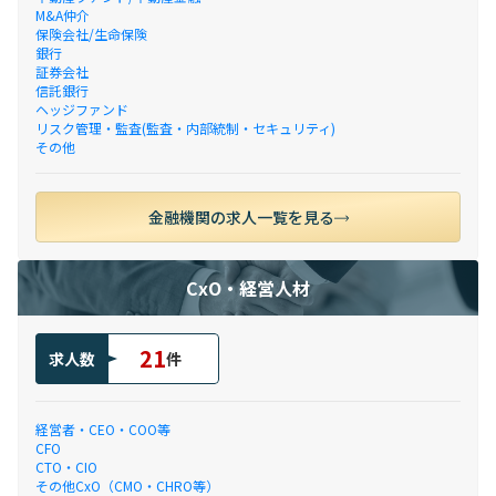
M&A仲介
保険会社/生命保険
銀行
証券会社
信託銀行
ヘッジファンド
リスク管理・監査(監査・内部統制・セキュリティ)
その他
金融機関の求人一覧を見る
CxO・経営人材
21
求人数
件
経営者・CEO・COO等
CFO
CTO・CIO
その他CxO（CMO・CHRO等）