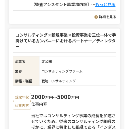
【監査アシスタント職業務内容】
⋯
もっと見る
詳細を見る
コンサルティング×新規事業×投資事業を三位一体で手
掛けているカンパニーにおけるパートナー／ディレクタ
ー
企業名
非公開
業界
コンサルティングファーム
業種・職種
戦略コンサルティング
2000
5000
万円〜
万円
想定年収
仕事内容
仕事内容
当社ではコンサルティング事業の成長を加速さ
せていくため、従来のコンサルティング組織の
ほかに、業界に特化した組織である「インダス