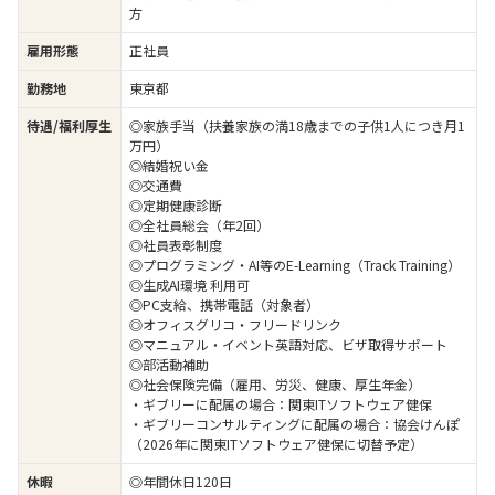
方
雇用形態
正社員
勤務地
東京都
待遇/福利厚生
◎家族手当（扶養家族の満18歳までの子供1人につき月1
万円）
◎結婚祝い金
◎交通費
◎定期健康診断
◎全社員総会（年2回）
◎社員表彰制度
◎プログラミング・AI等のE-Learning（Track Training）
◎生成AI環境 利用可
◎PC支給、携帯電話（対象者）
◎オフィスグリコ・フリードリンク
◎マニュアル・イベント英語対応、ビザ取得サポート
◎部活動補助
◎社会保険完備（雇用、労災、健康、厚生年金）
・ギブリーに配属の場合：関東ITソフトウェア健保
・ギブリーコンサルティングに配属の場合：協会けんぽ
（2026年に関東ITソフトウェア健保に切替予定）
休暇
◎年間休日120日