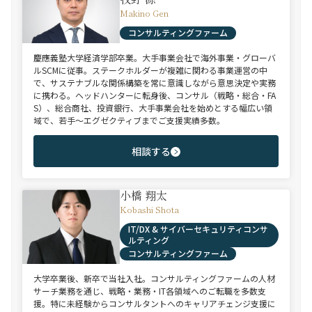
Makino Gen
コンサルティングファーム
慶應義塾大学経済学部卒業。大手事業会社で海外事業・グローバ
ルSCMに従事。ステークホルダーが複雑に関わる事業運営の中
で、サステナブルな関係構築を常に意識しながら意思決定や実務
に携わる。ヘッドハンターに転身後、コンサル（戦略・総合・FA
S）、総合商社、投資銀行、大手事業会社を始めとする幅広い領
域で、若手～エグゼクティブまでご支援実績多数。
相談する
小橋 翔太
Kobashi Shota
IT/DX & サイバーセキュリティコンサ
ルティング
コンサルティングファーム
大学卒業後、新卒で当社入社。コンサルティングファームの人材
サーチ業務を通じ、戦略・業務・IT各領域へのご転職を多数支
援。特に未経験からコンサルタントへのキャリアチェンジ支援に