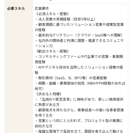
必要スキル
応募要件
《必須スキル・経験》
・法人営業の実務経験（目安3年以上）
・顧客課題に基づいたソリューション営業や提案型営業
の経験
・基本的なITリテラシー（クラウド・SaaS等への理解）
・社内外の関係者と円滑に調整・推進できるコミュニケ
ーション力
《歓迎スキル・経験》
・コンサルティングファームやIT企業での営業・事業開
発経験
・AIやデジタル技術を活用したソリューション提案の経
験
・無形商材（SaaS、SI、BPO等）の営業経験
・戦略・組織・業務領域の知見（MBAやPM経験があれば
尚可）
《求める人物像》
・「生成AI×経営変革」に興味があり、新しい価値提供
に熱意がある方
・顧客視点を持ちながら、事業成長への強い当事者意識
を持てる方
・営業という枠にとらわれず、プロジェクト型の業務に
前向きな方
・複雑な環境下で仮説を立て、周囲を巻き込んで動ける