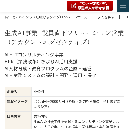
年収1,000万円超に特化
厳選求人を紹介依頼
高年収・ハイクラス転職ならタイグロンパートナーズ
|
求人を探す
|
コ
生成AI事業_役員直下ソリューション営業
（アカウントエグゼクティブ）
AI・ITコンサルティング事業
BPR（業務改革）およびAI活用支援
AI人材育成・教育プログラムの企画・運営
AI・業務システムの設計・開発・運用・保守
企業名
非公開
年収イメージ
700万円〜2000万円（経験・能力を考慮の上当社規定に
より決定）
仕事内容
業務内容
生成AIの社会実装を支援するコンサルティング事業にお
いて、大手企業に対する提案・関係構築・案件獲得を担