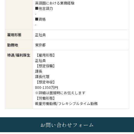
英語圏における業務経験
■他言語力
-
■資格
-
雇用形態
正社員
勤務地
東京都
待遇/福利厚生
【雇用形態】
正社員
【想定役職】
課長
課長代理
【想定年収】
800-1350万円
※詳細は面接時にお伝えします
【労働形態】
裁量労働勤務/フレキシブルタイム勤務
お問い合わせフォーム