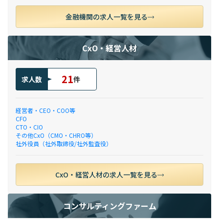
金融機関の求人一覧を見る
CxO・経営人材
21
求人数
件
経営者・CEO・COO等
CFO
CTO・CIO
その他CxO（CMO・CHRO等）
社外役員（社外取締役/社外監査役）
CxO・経営人材の求人一覧を見る
コンサルティングファーム