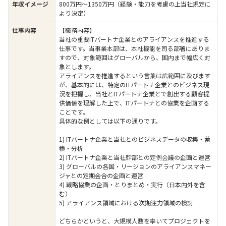
年収イメージ
800万円〜1350万円（経験・能力を考慮の上当社規定に
より決定）
仕事内容
【職務内容】
当社の重要ITパートナ企業とのアライアンスを推進する
仕事です。当事業本部は、本社機能を司る部署にありま
すので、対象範囲はグローバルから、国内まで幅広く対
象とします。
アライアンスを推進するという言葉は広範囲に及びます
が、基本的には、特定のITパートナ企業とのビジネス現
況を把握し、当社とITパートナ企業とで創出する顧客提
供価値を理解した上で、ITパートナとの協業を企画する
ことです。
具体的な例としては以下の通りです。
1) ITパートナ企業と当社とのビジネスデータの収集・蓄
積・分析
2) ITパートナ企業と当社幹部との定例会議の企画と運営
3) グローバルの各国・リージョンのアライアンスマネー
ジャとの定期会合の企画と運営
4) 戦略協業の企画・とりまとめ・実行（日本内外を含
む）
5) アライアンス領域における次期注力領域の検討
どちらかというと、大規模人数を率いてプロジェクトを