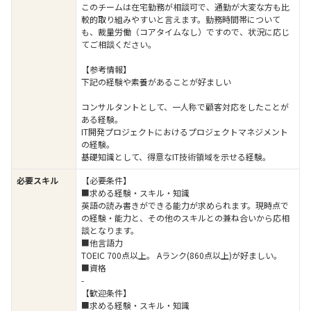
このチームは在宅勤務が相談可で、通勤が大変な方も比
較的取り組みやすいと言えます。勤務時間帯について
も、裁量労働（コアタイムなし）ですので、状況に応じ
てご相談ください。
【参考情報】
下記の経験や素養があることが好ましい
コンサルタントとして、一人称で顧客対応をしたことが
ある経験。
IT開発プロジェクトにおけるプロジェクトマネジメント
の経験。
基礎知識として、得意なIT技術領域を示せる経験。
必要スキル
【必要条件】
■求める経験・スキル・知識
英語の読み書きができる能力が求められます。現時点で
の経験・能力と、その他のスキルとの兼ね合いから応相
談となります。
■他言語力
TOEIC 700点以上。 Aランク(860点以上)が好ましい。
■資格
-
【歓迎条件】
■求める経験・スキル・知識