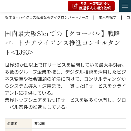
年収1,000万円超に特化
厳選求人を紹介依頼
高年収・ハイクラス転職ならタイグロンパートナーズ
|
求人を探す
|
コ
国内最大級Slerでの【グローバル】戦略
パートナアライアンス推進コンサルタン
ト<1393>
世界50か国以上でITサービスを展開している最大手SIer。
多数のグループ企業を擁し、デジタル技術を活用したビジ
ネス変革や社会課題の解決に向けて、コンサルティングか
らシステム導入・運用まで、一貫したITサービスをクライ
アントに提供している。
業界トップシェアをもつITサービスを数多く保有し、グロ
ーバル案件の推進もしている。
企業名
非公開