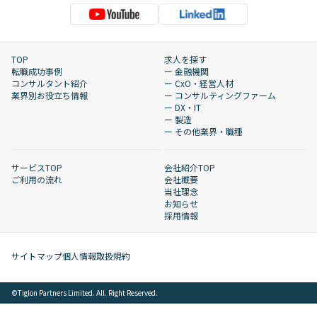
TOP
求人を探す
転職成功事例
ー 金融機関
コンサルタント紹介
ー CxO・経営人材
業界別お役立ち情報
ー コンサルティングファーム
ー DX・IT
ー 製造
ー その他業界・職種
サービスTOP
会社紹介TOP
ご利用の流れ
会社概要
当社理念
お知らせ
採用情報
サイトマップ
個人情報取扱規約
©︎Tiglon Partners Limited. All. Right Reserved.