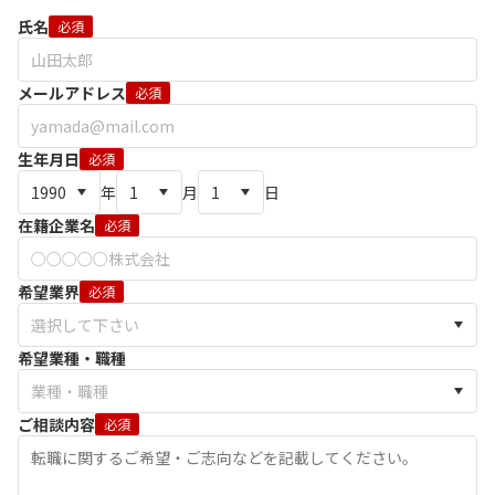
氏名
必須
メールアドレス
必須
生年月日
必須
年
月
日
在籍企業名
必須
希望業界
必須
希望業種・職種
ご相談内容
必須