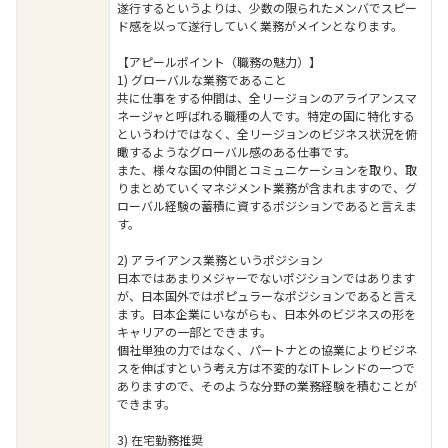
遂行するというよりは、少数の限られたメンバでスピー
ド感を以って遂行していく業務がメインとなります。
【アピールポイント（職務の魅力）】
1) グローバルな業務であること
共に仕事をする仲間は、全リージョンのアライアンスマ
ネージャと呼ばれる職種の人です。特定の国に特化する
というわけではなく、全リージョンのビジネス状況を俯
瞰するようなグローバル感のある仕事です。
また、様々な国の仲間とコミュニケーションを取り、取
りまとめていくマネジメント業務が含まれますので、グ
ローバル経験の蓄積に資するポジションであると言えま
す。
2) アライアンス業務というポジション
日本ではあまりメジャーでないポジションではあります
が、日本国外ではポピュラーなポジションであると言え
ます。日本企業にいながらも、日本外のビジネスの形を
キャリアの一部とできます。
個社単独の力ではなく、パートナとの協業によりビジネ
スを伸ばすという考え方は不変的なITトレンドの一つで
ありますので、そのような分野の業務経験を積むことが
できます。
3) 在宅勤務推奨