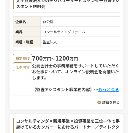
大手監査法人でのデリバリーサービスセンター監査アシ
スタント説明会
企業名
非公開
業界
コンサルティングファーム
業種・職種
監査法人
700
1200
万円〜
万円
想定年収
公認会計士の事務業務をサポートしていただく
仕事内容
お仕事について、オンライン説明会を開催いた
します。
【監査アシスタント職業務内容】
⋯
もっと見る
詳細を見る
コンサルティング×新規事業×投資事業を三位一体で手
掛けているカンパニーにおけるパートナー／ディレクタ
ー