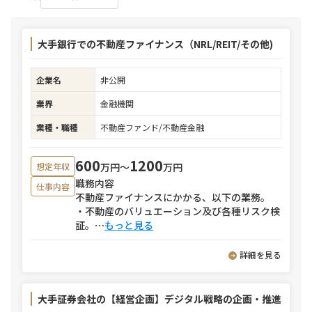
大手銀行での不動産ファイナンス（NRL/REIT/その他)
企業名
非公開
業界
金融機関
業種・職種
不動産ファンド/不動産金融
600
1200
万円〜
万円
想定年収
職務内容
仕事内容
不動産ファイナンスにかかる、以下の業務。
・不動産のバリュエーション及び各種リスク検
証。
⋯
もっと見る
詳細を見る
大手証券会社の【経営企画】デジタル戦略の企画・推進