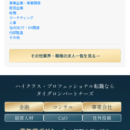
事業企画・事業開発
経営企画
総務
マーケティング
人事
社内SE/IT・DX関連
内部監査
その他
その他業界・職種の求人一覧を見る
ハイクラス・プロフェッショナル転職なら
タイグロンパートナーズ
金融
コンサル
事業会社
経営人材
CxO
社外役員