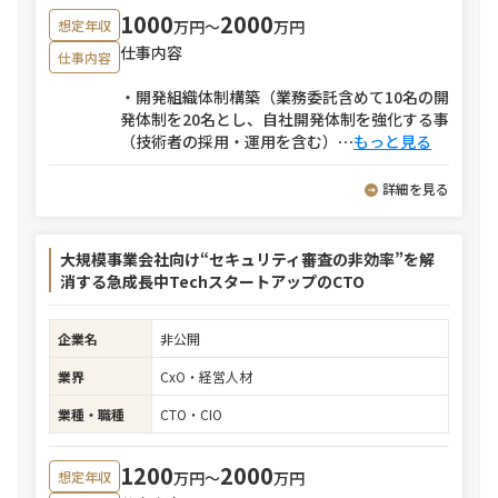
1000
2000
万円〜
万円
想定年収
仕事内容
仕事内容
・開発組織体制構築（業務委託含めて10名の開
発体制を20名とし、自社開発体制を強化する事
（技術者の採用・運用を含む）
⋯
もっと見る
詳細を見る
大規模事業会社向け“セキュリティ審査の非効率”を解
消する急成長中TechスタートアップのCTO
企業名
非公開
業界
CxO・経営人材
業種・職種
CTO・CIO
1200
2000
万円〜
万円
想定年収