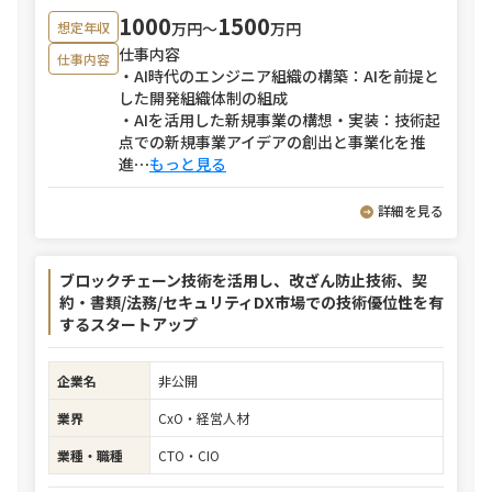
1000
1500
万円〜
万円
想定年収
仕事内容
仕事内容
・AI時代のエンジニア組織の構築：AIを前提と
した開発組織体制の組成
・AIを活用した新規事業の構想・実装：技術起
点での新規事業アイデアの創出と事業化を推
進
⋯
もっと見る
詳細を見る
ブロックチェーン技術を活用し、改ざん防止技術、契
約・書類/法務/セキュリティDX市場での技術優位性を有
するスタートアップ
企業名
非公開
業界
CxO・経営人材
業種・職種
CTO・CIO