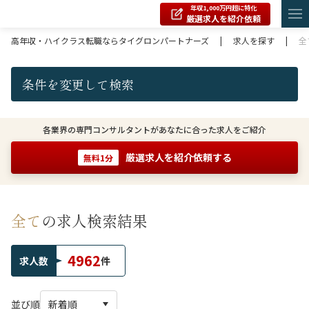
年収1,000万円超に特化
厳選求人を紹介依頼
高年収・ハイクラス転職ならタイグロンパートナーズ
|
求人を探す
|
全
条件を変更して検索
各業界の専門コンサルタントがあなたに合った求人をご紹介
厳選求人を紹介依頼する
無料1分
全て
の求人検索結果
4962
求人数
件
並び順