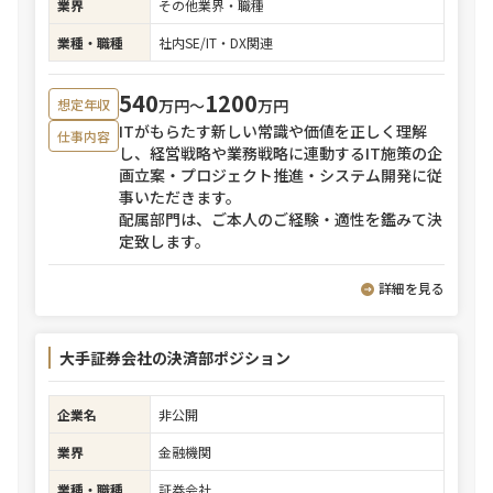
業界
その他業界・職種
業種・職種
社内SE/IT・DX関連
540
1200
万円〜
万円
想定年収
ITがもらたす新しい常識や価値を正しく理解
仕事内容
し、経営戦略や業務戦略に連動するIT施策の企
画立案・プロジェクト推進・システム開発に従
事いただきます。
配属部門は、ご本人のご経験・適性を鑑みて決
定致します。
詳細を見る
大手証券会社の決済部ポジション
企業名
非公開
業界
金融機関
業種・職種
証券会社