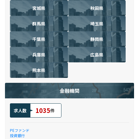
宮城県
秋田県
群馬県
埼玉県
千葉県
静岡県
兵庫県
広島県
熊本県
金融機関
1035
求人数
件
PEファンド
投資銀行