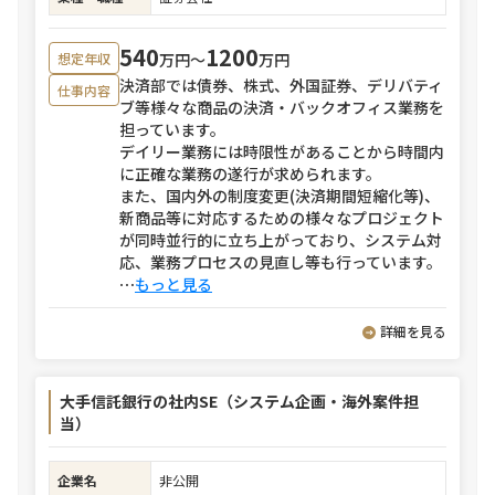
540
1200
万円〜
万円
想定年収
決済部では債券、株式、外国証券、デリバティ
仕事内容
ブ等様々な商品の決済・バックオフィス業務を
担っています。
デイリー業務には時限性があることから時間内
に正確な業務の遂行が求められます。
また、国内外の制度変更(決済期間短縮化等)、
新商品等に対応するための様々なプロジェクト
が同時並行的に立ち上がっており、システム対
応、業務プロセスの見直し等も行っています。
⋯
もっと見る
詳細を見る
大手信託銀行の社内SE（システム企画・海外案件担
当）
企業名
非公開