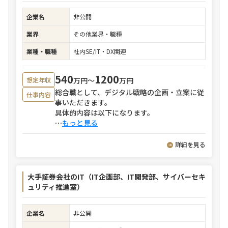
企業名
非公開
業界
その他業界・職種
業種・職種
社内SE/IT・DX関連
540
1200
万円〜
万円
想定年収
総合職として、デジタル戦略の企画・立案に従
仕事内容
事いただきます。
具体的内容は以下になります。
⋯
もっと見る
詳細を見る
大手証券会社のIT（IT企画部、IT開発部、サイバーセキ
ュリティ推進室）
企業名
非公開