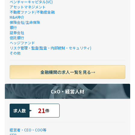
ベンチャーキャピタル(VC)
アセットマネジメント
不動産ファンド/不動産金融
M&A仲介
保険会社/生命保険
銀行
証券会社
信託銀行
ヘッジファンド
リスク管理・監査(監査・内部統制・セキュリティ)
その他
金融機関の求人一覧を見る
CxO・経営人材
21
求人数
件
経営者・CEO・COO等
CFO