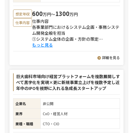
600
1300
万円〜
万円
想定年収
仕事内容
仕事内容
各事業部門におけるシステム企画・事務システ
ム開発全般を担当
①システム全体の企画・方針の策定
⋯
もっと見る
詳細を見る
巨大歯科市場向け経営プラットフォームを複数展開しす
べて黒字化を実現×更に新規事業立上げを複数予定し近
年中のIPOを視野に入れる急成長スタートアップ
企業名
非公開
業界
CxO・経営人材
業種・職種
CTO・CIO