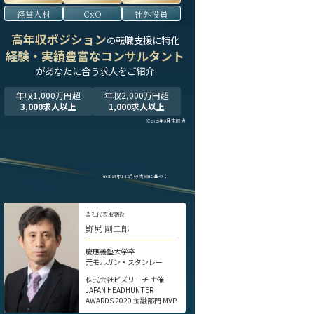
経営人材
CxO
社外役員
高年収ポジション
の転職支援に特化
経験・実績豊富なコンサルタント
が
あなたに合う求人をご紹介
年収1,000万円超
年収2,000万円超
3,000求人以上
1,000求人以上
※2025年9月末時点
※2024年1-12月の実績に基づく
当社代表取締役
野尻 剛二郎
慶應義塾大学卒
元モルガン・スタンレー
株式会社ビズリーチ 主催
JAPAN HEADHUNTER
AWARDS 2020 金融部門 MVP