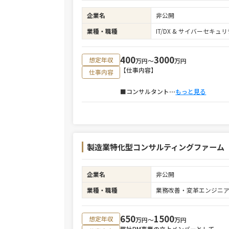
企業名
非公開
業種・職種
IT/DX & サイバーセキ
400
3000
想定年収
万円〜
万円
【仕事内容】
仕事内容
■コンサルタント
⋯
もっと見る
製造業特化型コンサルティングファーム
企業名
非公開
業種・職種
業務改善・変革エンジニ
650
1500
想定年収
万円〜
万円
弊社PM事業の立上メンバーとして