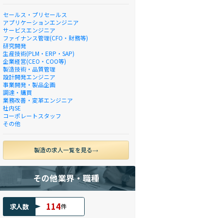
セールス・プリセールス
アプリケーションエンジニア
サービスエンジニア
ファイナンス管理(CFO・財務等)
研究開発
生産技術(PLM・ERP・SAP)
企業経営(CEO・COO等)
製造技術・品質管理
設計開発エンジニア
事業開発・製品企画
調達・購買
業務改善・変革エンジニア
社内SE
コーポレートスタッフ
その他
製造の求人一覧を見る
その他業界・職種
114
求人数
件