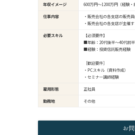
年収イメージ
600万円〜1200万円（経
仕事内容
・販売会社の各支店の販売員
・販売会社の各支店が主催す
必要スキル
【必須要件】
■年齢：20代後半～40代前
■経験：投資信託販売経験
［歓迎要件］
・PCスキル（資料作成）
・セミナー講師経験
雇用形態
正社員
勤務地
その他
お問