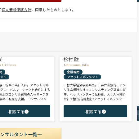
て
個人情報保護方針
に同意したものとします。
豪一
松村 陸
a Hidekazu
Matsumura Riku
関
金融機関
ァンド
アセットマネジメント
後、新卒で当社入社。アセットマネ
上智大学経済学部卒業。三井住友銀行、アク
/グローバルマーケッツを始めとする
サ生命保険会社でコンサルティング営業に従
およびコンサル領域の人材サーチを
事。ヘッドハンターに転身後、大手人材紹介
数のご転職を支援。 コンサルタント
会社で銀行/信託銀行/アセットマネジメント
PEファンド/投資銀行/不動産金融領
領域を担当し全社表彰歴あり。リテール部門
に、異業種からの転身を目指す未経
の営業職・企画職から運用部門の専門職まで
相談する
相談する
ポテンシャル層やさらなるキャリア
豊富な転職支援実績。日系/外資系、経験者/
うミドル～ハイクラス層をご支援。
未経験者を問わず幅広いポジションでご支援
可能。
コンサルタント一覧