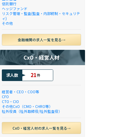
信託銀行
ヘッジファンド
リスク管理・監査(監査・内部統制・セキュリテ
ィ)
その他
金融機関の求人一覧を見る
CxO・経営人材
21
求人数
件
経営者・CEO・COO等
CFO
CTO・CIO
その他CxO（CMO・CHRO等）
社外役員（社外取締役/社外監査役）
CxO・経営人材の求人一覧を見る