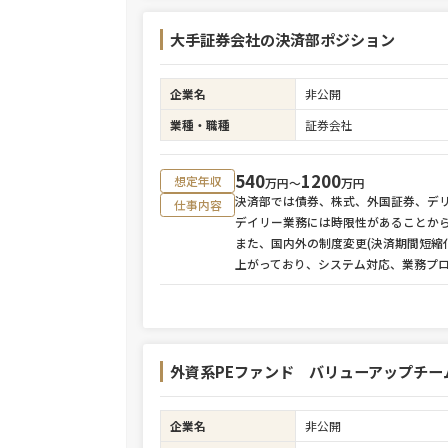
大手証券会社の決済部ポジション
企業名
非公開
業種・職種
証券会社
540
1200
想定年収
万円〜
万円
決済部では債券、株式、外国証券、デ
仕事内容
デイリー業務には時限性があることか
また、国内外の制度変更(決済期間短縮
上がっており、システム対応、業務プ
外資系PEファンド バリューアップチー
企業名
非公開