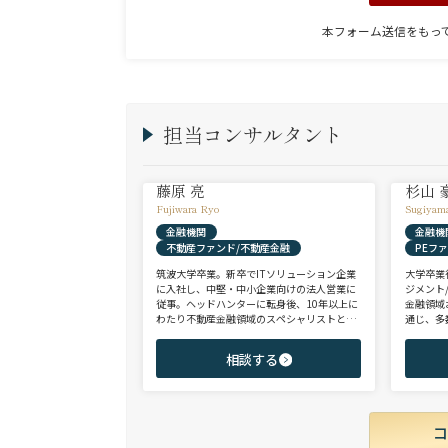
本フォーム送信をもっ
担当コンサルタント
藤原 亮
杉山 
Fujiwara Ryo
Sugiyam
金融機関
金融機
不動産ファンド/不動産金融
PEフ
筑波大学卒業。新卒でITソリューション企業
大学卒業
に入社し、中堅・中小企業向けの法人営業に
ジメント
従事。ヘッドハンターに転身後、10年以上に
金融領域
わたり不動産金融領域のスペシャリストとし
通じ、多
て、アクイジション/アセットマネジメント/
として、
財務/経理/IRなど、フロントからミドル・バ
域を中心
相談する
ックまで、幅広いポジションで100名以上の
験のハイ
ご支援実績を誇る。また、首都圏に加え、関
ップを狙
西・九州・北海道を始めとする地方都市を拠
点とする企業から外資系まで、100社を超え
るクライアント企業様とのリレーションを保
持。業界に精通した深い知見と広範なネット