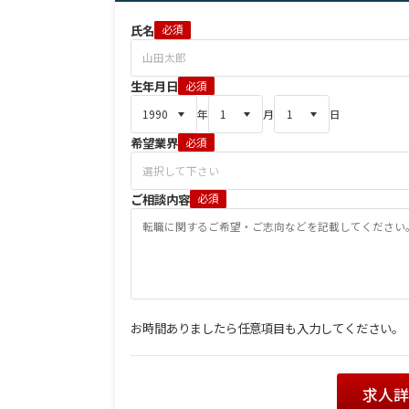
氏名
必須
生年月日
必須
年
月
日
希望業界
必須
ご相談内容
必須
お時間ありましたら任意項目も入力してください。
求人