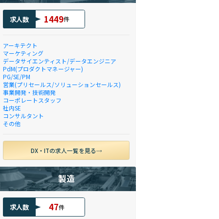
1449
求人数
件
アーキテクト
マーケティング
データサイエンティスト/データエンジニア
PdM(プロダクトマネージャー)
PG/SE/PM
営業(プリセールス/ソリューションセールス)
事業開発・技術開発
コーポレートスタッフ
社内SE
コンサルタント
その他
DX・ITの求人一覧を見る
製造
47
求人数
件