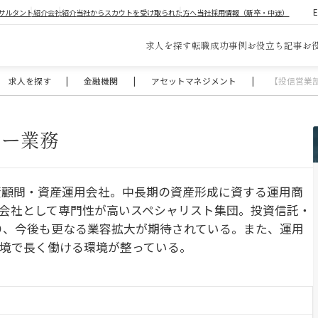
サルタント紹介
会社紹介
当社からスカウトを受け取られた方へ
当社採用情報（新卒・中途）
求人を探す
転職成功事例
お役立ち記事
お
求人を探す
|
金融機関
|
アセットマネジメント
|
【投信営業
ラー業務
投資顧問・資産運用会社。中長期の資産形成に資する運用商
会社として専門性が高いスペシャリスト集団。投資信託・
り、今後も更なる業容拡大が期待されている。また、運用
境で長く働ける環境が整っている。