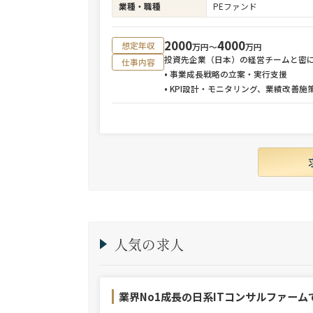
業種・職種
PEファンド
2000
4000
想定年収
万円〜
万円
投資先企業（日本）の経営チームと密
仕事内容
• 事業成長戦略の立案・実行支援
• KPI設計・モニタリング、業績改善施
人気の求人
業界No1成長の日系ITコンサルファーム