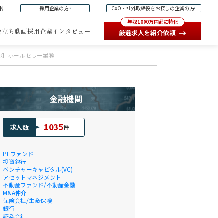
EN
採用企業の方
CxO・社外取締役をお探しの企業の方
年収1000万円超に特化
役立ち動画
採用企業インタビュー
→
厳選求人を紹介依頼
部】ホールセラー業務
金融機関
1035
求人数
件
PEファンド
投資銀行
ベンチャーキャピタル(VC)
アセットマネジメント
不動産ファンド/不動産金融
M&A仲介
保険会社/生命保険
銀行
証券会社