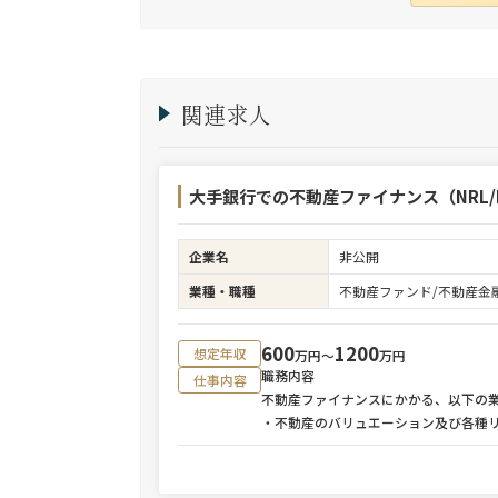
ワークを活かし、候補者様の可能性を最大限
に引き出すマッチングをご支援可能。
関連求人
大手銀行での不動産ファイナンス（NRL/R
企業名
非公開
業種・職種
不動産ファンド/不動産金
600
1200
想定年収
万円〜
万円
職務内容
仕事内容
不動産ファイナンスにかかる、以下の
・不動産のバリュエーション及び各種