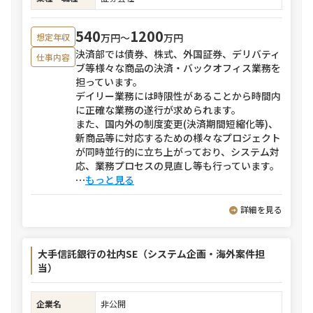
540
1200
万円〜
万円
想定年収
決済部では債券、株式、外国証券、デリバティ
仕事内容
ブ等様々な商品の決済・バックオフィス業務を
担っています。
デイリー業務には時限性があることから時間内
に正確な業務の遂行が求められます。
また、国内外の制度変更(決済期間短縮化等)、
新商品等に対応するための様々なプロジェクト
が同時並行的に立ち上がっており、システム対
応、業務プロセスの見直し等も行っています。
⋯
もっと見る
詳細を見る
大手信託銀行の社内SE（システム企画・海外案件担
当）
企業名
非公開