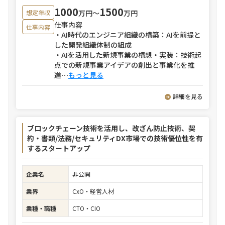
1000
1500
万円〜
万円
想定年収
仕事内容
仕事内容
・AI時代のエンジニア組織の構築：AIを前提と
した開発組織体制の組成
・AIを活用した新規事業の構想・実装：技術起
点での新規事業アイデアの創出と事業化を推
進
⋯
もっと見る
詳細を見る
ブロックチェーン技術を活用し、改ざん防止技術、契
約・書類/法務/セキュリティDX市場での技術優位性を有
するスタートアップ
企業名
非公開
業界
CxO・経営人材
業種・職種
CTO・CIO