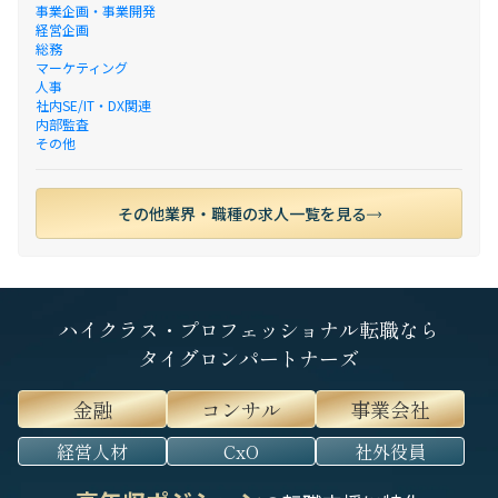
事業企画・事業開発
経営企画
総務
マーケティング
人事
社内SE/IT・DX関連
内部監査
その他
その他業界・職種の求人一覧を見る
ハイクラス・プロフェッショナル転職なら
タイグロンパートナーズ
金融
コンサル
事業会社
経営人材
CxO
社外役員