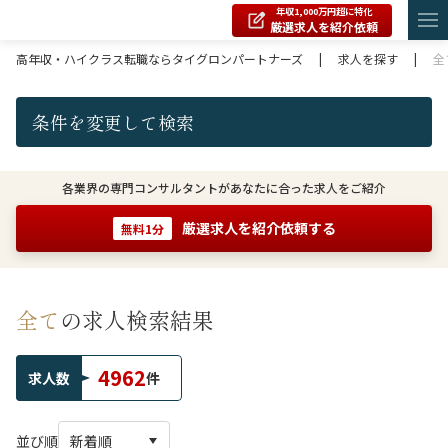
年収1,000万円超に特化
厳選求人を紹介依頼
高年収・ハイクラス転職ならタイグロンパートナーズ
|
求人を探す
|
全
条件を変更して検索
各業界の専門コンサルタントがあなたに合った求人をご紹介
厳選求人を紹介依頼する
無料1分
全て
の求人検索結果
4962
求人数
件
並び順