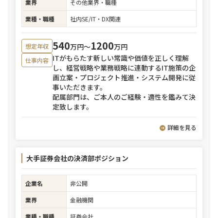
業界
その他業界・職種
業種・職種
社内SE/IT・DX関連
540
1200
万円〜
万円
想定年収
ITがもらたす新しい常識や価値を正しく理解
仕事内容
し、経営戦略や業務戦略に連動するIT施策の企
画立案・プロジェクト推進・システム開発に従
事いただきます。
配属部門は、ご本人のご経験・適性を鑑みて決
定致します。
詳細を見る
大手証券会社の決済部ポジション
企業名
非公開
業界
金融機関
業種・職種
証券会社