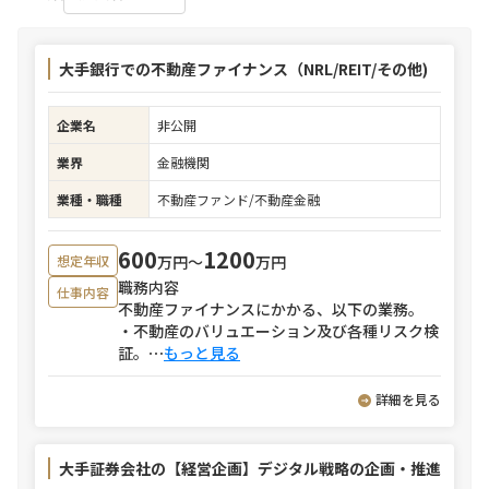
大手銀行での不動産ファイナンス（NRL/REIT/その他)
企業名
非公開
業界
金融機関
業種・職種
不動産ファンド/不動産金融
600
1200
万円〜
万円
想定年収
職務内容
仕事内容
不動産ファイナンスにかかる、以下の業務。
・不動産のバリュエーション及び各種リスク検
証。
⋯
もっと見る
詳細を見る
大手証券会社の【経営企画】デジタル戦略の企画・推進