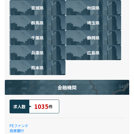
宮城県
秋田県
群馬県
埼玉県
千葉県
静岡県
兵庫県
広島県
熊本県
金融機関
1035
求人数
件
PEファンド
投資銀行