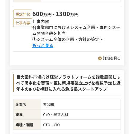
600
1300
万円〜
万円
想定年収
仕事内容
仕事内容
各事業部門におけるシステム企画・事務システ
ム開発全般を担当
①システム全体の企画・方針の策定
⋯
もっと見る
詳細を見る
巨大歯科市場向け経営プラットフォームを複数展開しす
べて黒字化を実現×更に新規事業立上げを複数予定し近
年中のIPOを視野に入れる急成長スタートアップ
企業名
非公開
業界
CxO・経営人材
業種・職種
CTO・CIO