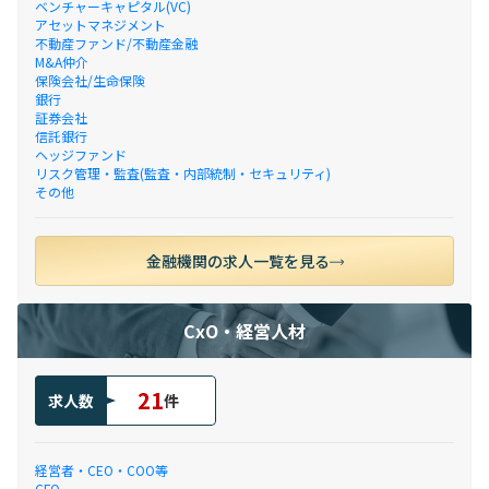
ベンチャーキャピタル(VC)
アセットマネジメント
不動産ファンド/不動産金融
M&A仲介
保険会社/生命保険
銀行
証券会社
信託銀行
ヘッジファンド
リスク管理・監査(監査・内部統制・セキュリティ)
その他
金融機関の求人一覧を見る
CxO・経営人材
21
求人数
件
経営者・CEO・COO等
CFO