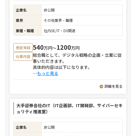
企業名
非公開
業界
その他業界・職種
業種・職種
社内SE/IT・DX関連
540
1200
万円〜
万円
想定年収
総合職として、デジタル戦略の企画・立案に従
仕事内容
事いただきます。
具体的内容は以下になります。
⋯
もっと見る
詳細を見る
大手証券会社のIT（IT企画部、IT開発部、サイバーセキ
ュリティ推進室）
企業名
非公開