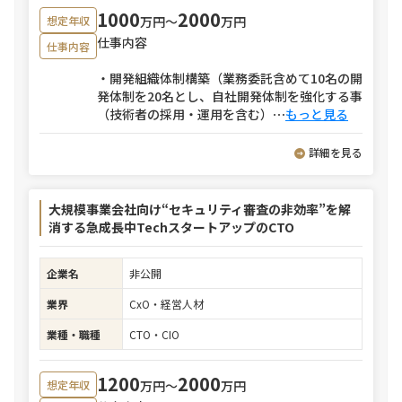
1000
2000
万円〜
万円
想定年収
仕事内容
仕事内容
・開発組織体制構築（業務委託含めて10名の開
発体制を20名とし、自社開発体制を強化する事
（技術者の採用・運用を含む）
⋯
もっと見る
詳細を見る
大規模事業会社向け“セキュリティ審査の非効率”を解
消する急成長中TechスタートアップのCTO
企業名
非公開
業界
CxO・経営人材
業種・職種
CTO・CIO
1200
2000
万円〜
万円
想定年収