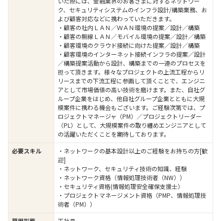
いた際には、金融業界のお客さまに対するネットワー
ク、セキュリティシステムのインフラ設計/構築業務、お
よび顧客対応などに携わっていただきます。
・顧客の社内ＬＡＮ／ＷＡＮ環境の提案／設計／構築
・顧客の無線ＬＡＮ／モバイル環境の提案／設計／構築
・顧客環境のクラウド接続に向けた提案／設計／構築
・顧客環境のインターネット接続インフラの提案／設計
／構築提案活動から設計、構築までの一連のプロセスを
担って頂きます。様々なプロジェクトの上流工程からリ
リースまでの下流工程に参画して頂くことで、エンジニ
アとして市場価値の高い技術を磨けます。また、自社グ
ループ企業をはじめ、他自社グループ企業とともに大規
模案件に携わる機会もございます。ご経験次第では、プ
ロジェクトマネージャ（PM）／プロジェクトリーダー
（PL）として、大規模案件の取り纏めエンジニアとして
の活躍いただくことを期待しております。
必要スキル
・ネットワークの基本設計以上のご経験をお持ちの方[歓
迎]
・ネットワーク、セキュリティ技術の知識、経験
・ネットワーク資格（情報処理技術者（NW））
・セキュリティ資格(情報処理安全確保支援士）
・プロジェクトマネージメント資格（PMP、情報処理技
術者（PM））
雇用形態
正社員