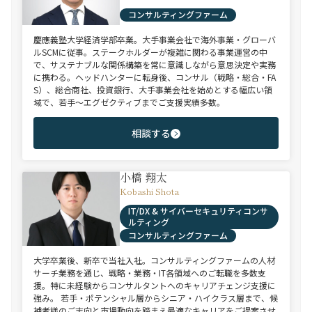
コンサルティングファーム
慶應義塾大学経済学部卒業。大手事業会社で海外事業・グローバ
ルSCMに従事。ステークホルダーが複雑に関わる事業運営の中
で、サステナブルな関係構築を常に意識しながら意思決定や実務
に携わる。ヘッドハンターに転身後、コンサル（戦略・総合・FA
S）、総合商社、投資銀行、大手事業会社を始めとする幅広い領
域で、若手～エグゼクティブまでご支援実績多数。
相談する
小橋 翔太
Kobashi Shota
IT/DX & サイバーセキュリティコンサ
ルティング
コンサルティングファーム
大学卒業後、新卒で当社入社。コンサルティングファームの人材
サーチ業務を通じ、戦略・業務・IT各領域へのご転職を多数支
援。特に未経験からコンサルタントへのキャリアチェンジ支援に
強み。 若手・ポテンシャル層からシニア・ハイクラス層まで、候
補者様のご志向と市場動向を踏まえ最適なキャリアをご提案させ