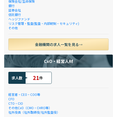
保険会社/生命保険
銀行
証券会社
信託銀行
ヘッジファンド
リスク管理・監査(監査・内部統制・セキュリティ)
その他
金融機関の求人一覧を見る
CxO・経営人材
21
求人数
件
経営者・CEO・COO等
CFO
CTO・CIO
その他CxO（CMO・CHRO等）
社外役員（社外取締役/社外監査役）