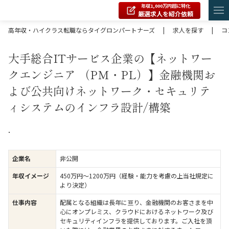
年収1,000万円超に特化
厳選求人を紹介依頼
高年収・ハイクラス転職ならタイグロンパートナーズ
|
求人を探す
|
コ
大手総合ITサービス企業の【ネットワー
クエンジニア （PM・PL）】金融機関お
よび公共向けネットワーク・セキュリテ
ィシステムのインフラ設計/構築
.
企業名
非公開
年収イメージ
450万円〜1200万円（経験・能力を考慮の上当社規定に
より決定）
仕事内容
配属となる組織は長年に亘り、金融機関のお客さまを中
心にオンプレミス、クラウドにおけるネットワーク及び
セキュリティインフラを提供しております。ご入社を頂