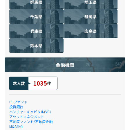
群馬県
埼玉県
千葉県
静岡県
兵庫県
広島県
熊本県
金融機関
1035
求人数
件
PEファンド
投資銀行
ベンチャーキャピタル(VC)
アセットマネジメント
不動産ファンド/不動産金融
M&A仲介