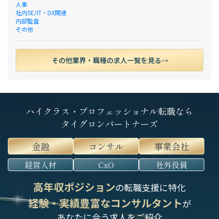
人事
社内SE/IT・DX関連
内部監査
その他
その他業界・職種の求人一覧を見る
ハイクラス・プロフェッショナル転職なら
タイグロンパートナーズ
金融
コンサル
事業会社
経営人材
CxO
社外役員
高年収ポジション
の転職支援に特化
経験・実績豊富なコンサルタント
が
あなたに合う求人をご紹介