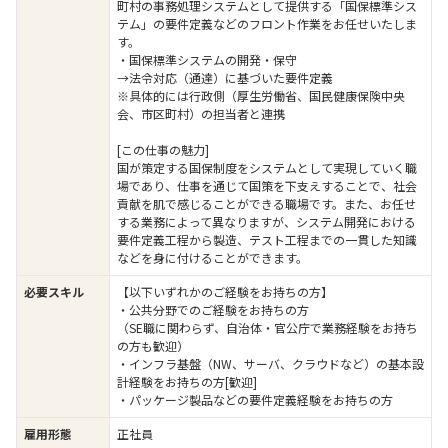
町村の事務処理システムとして提供する「国保標準シス
テム」の要件定義などのフロント作業をお任せいたしま
す。
・国保標準システムの開発・保守
→法令対応（通達）に基づいた要件定義
※具体的には行政側（厚生労働省、国民健康保険中央
会、市区町村）の担当者と連携
[この仕事の魅力]
国が策定する国保制度をシステムとして実現していく職
場であり、仕事を通じて国策を下支えすることで、社会
貢献を肌で感じることができる職場です。また、お任せ
する業務によって異なりますが、システム開発における
要件定義工程から製造、テスト工程までの一貫した知識
などを身に付けることができます。
必要スキル
【以下いずれかのご経験をお持ちの方】
・公共分野でのご経験をお持ちの方
（SE職に関わらず、自治体・官公庁で業務経験をお持ち
の方も歓迎）
・インフラ基盤（NW、サーバ、クラウドなど）の基本設
計経験をお持ちの方[歓迎]
・パッケージ製品などの要件定義経験をお持ちの方
雇用形態
正社員