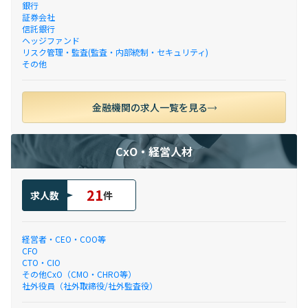
銀行
証券会社
信託銀行
ヘッジファンド
リスク管理・監査(監査・内部統制・セキュリティ)
その他
金融機関の求人一覧を見る
CxO・経営人材
21
求人数
件
経営者・CEO・COO等
CFO
CTO・CIO
その他CxO（CMO・CHRO等）
社外役員（社外取締役/社外監査役）