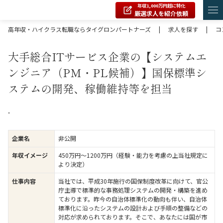
年収1,000万円超に特化
厳選求人を紹介依頼
高年収・ハイクラス転職ならタイグロンパートナーズ
|
求人を探す
|
コ
大手総合ITサービス企業の【システムエ
ンジニア（PM・PL候補）】国保標準シ
ステムの開発、稼働維持等を担当
.
企業名
非公開
年収イメージ
450万円〜1200万円（経験・能力を考慮の上当社規定に
より決定）
仕事内容
当社では、平成30年施行の国保制度改革に向けて、官公
庁主導で標準的な事務処理システムの開発・構築を進め
ております。昨今の自治体標準化の動向も伴い、自治体
標準化に沿ったシステムの設計および手順の整備などの
対応が求められております。そこで、あなたには国が市