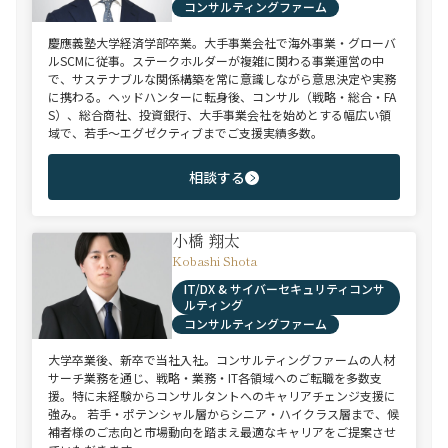
コンサルティングファーム
慶應義塾大学経済学部卒業。大手事業会社で海外事業・グローバ
ルSCMに従事。ステークホルダーが複雑に関わる事業運営の中
で、サステナブルな関係構築を常に意識しながら意思決定や実務
に携わる。ヘッドハンターに転身後、コンサル（戦略・総合・FA
S）、総合商社、投資銀行、大手事業会社を始めとする幅広い領
域で、若手～エグゼクティブまでご支援実績多数。
相談する
小橋 翔太
Kobashi Shota
IT/DX & サイバーセキュリティコンサ
ルティング
コンサルティングファーム
大学卒業後、新卒で当社入社。コンサルティングファームの人材
サーチ業務を通じ、戦略・業務・IT各領域へのご転職を多数支
援。特に未経験からコンサルタントへのキャリアチェンジ支援に
強み。 若手・ポテンシャル層からシニア・ハイクラス層まで、候
補者様のご志向と市場動向を踏まえ最適なキャリアをご提案させ