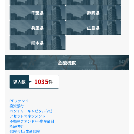
千葉県
静岡県
兵庫県
広島県
熊本県
金融機関
1035
求人数
件
PEファンド
投資銀行
ベンチャーキャピタル(VC)
アセットマネジメント
不動産ファンド/不動産金融
M&A仲介
保険会社/生命保険