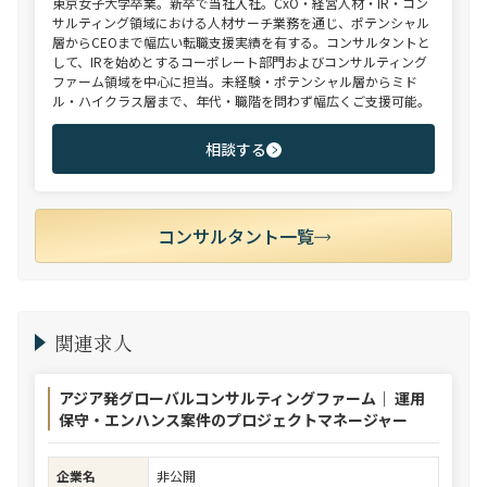
東京女子大学卒業。新卒で当社入社。CxO・経営人材・IR・コン
サルティング領域における人材サーチ業務を通じ、ポテンシャル
層からCEOまで幅広い転職支援実績を有する。コンサルタントと
して、IRを始めとするコーポレート部門およびコンサルティング
ファーム領域を中心に担当。未経験・ポテンシャル層からミド
ル・ハイクラス層まで、年代・職階を問わず幅広くご支援可能。
相談する
コンサルタント一覧
関連求人
アジア発グローバルコンサルティングファーム｜ 運用
保守・エンハンス案件のプロジェクトマネージャー
企業名
非公開