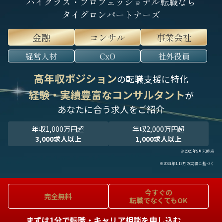
ハイクラス・プロフェッショナル転職なら
タイグロンパートナーズ
金融
コンサル
事業会社
経営人材
CxO
社外役員
高年収ポジション
の転職支援に特化
経験・実績豊富なコンサルタント
が
あなたに合う求人をご紹介
年収1,000万円超
年収2,000万円超
3,000求人以上
1,000求人以上
※2025年9月末時点
※2024年1-12月の実績に基づく
今すぐの
完全無料
転職でなくてもOK
まずは1分で転職・キャリア相談を申し込む