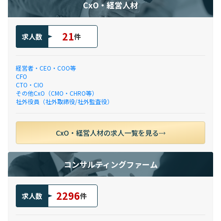
CxO・経営人材
21
求人数
件
経営者・CEO・COO等
CFO
CTO・CIO
その他CxO（CMO・CHRO等）
社外役員（社外取締役/社外監査役）
CxO・経営人材の求人一覧を見る
コンサルティングファーム
2296
求人数
件