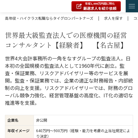
年収1,000万円超に特化
厳選求人を紹介依頼
高年収・ハイクラス転職ならタイグロンパートナーズ
|
求人を探す
|
コ
世界最大級監査法人での医療機関の経営
コンサルタント【経験者】 【名古屋】
世界4大会計事務所の一角をなすグループの監査法人。日
本初の全国規模の監査法人として1960年代に創立。監
査・保証業務、リスクアドバイザリー等のサービスを展
開。監査・保証業務では、企業の適正な財務報告・内部統
制の向上を支援。リスクアドバイザリーでは、財務のグロ
ーバル競争力強化、経営管理基盤の高度化、IT化の適切な
推進等を支援。
企業名
非公開
年収イメージ
640万円〜900万円（経験・能力を考慮の上当社規定によ
り決定）