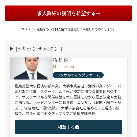
求人詳細の説明を希望する
本フォーム送信をもって
個人情報保護方針
に同意したものとします。
担当コンサルタント
牧野 源
Makino Gen
コンサルティングファーム
慶應義塾大学経済学部卒業。大手事業会社で海外事業・グローバ
ルSCMに従事。ステークホルダーが複雑に関わる事業運営の中
で、サステナブルな関係構築を常に意識しながら意思決定や実務
に携わる。ヘッドハンターに転身後、コンサル（戦略・総合・FA
S）、総合商社、投資銀行、大手事業会社を始めとする幅広い領
域で、若手～エグゼクティブまでご支援実績多数。
相談する