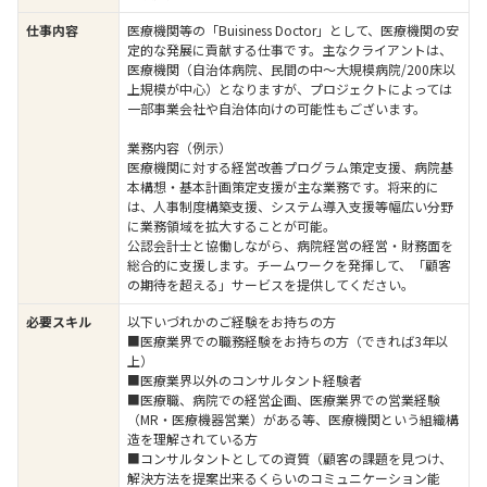
仕事内容
医療機関等の「Buisiness Doctor」として、医療機関の安
定的な発展に貢献する仕事です。主なクライアントは、
医療機関（自治体病院、民間の中～大規模病院/200床以
上規模が中心）となりますが、プロジェクトによっては
一部事業会社や自治体向けの可能性もございます。
業務内容（例示）
医療機関に対する経営改善プログラム策定支援、病院基
本構想・基本計画策定支援が主な業務です。将来的に
は、人事制度構築支援、システム導入支援等幅広い分野
に業務領域を拡大することが可能。
公認会計士と協働しながら、病院経営の経営・財務面を
総合的に支援します。チームワークを発揮して、「顧客
の期待を超える」サービスを提供してください。
必要スキル
以下いづれかのご経験をお持ちの方
■医療業界での職務経験をお持ちの方（できれば3年以
上）
■医療業界以外のコンサルタント経験者
■医療職、病院での経営企画、医療業界での営業経験
（MR・医療機器営業）がある等、医療機関という組織構
造を理解されている方
■コンサルタントとしての資質（顧客の課題を見つけ、
解決方法を提案出来るくらいのコミュニケーション能