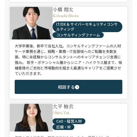
小橋 翔太
Kobashi Shota
IT/DX & サイバーセキュリティコンサ
ルティング
コンサルティングファーム
大学卒業後、新卒で当社入社。コンサルティングファームの人材
サーチ業務を通じ、戦略・業務・IT各領域へのご転職を多数支
援。特に未経験からコンサルタントへのキャリアチェンジ支援に
強み。 若手・ポテンシャル層からシニア・ハイクラス層まで、候
補者様のご志向と市場動向を踏まえ最適なキャリアをご提案させ
ていただきます。
相談する
大平 柚衣
Ohira Yui
CxO・経営人材
広報・IR