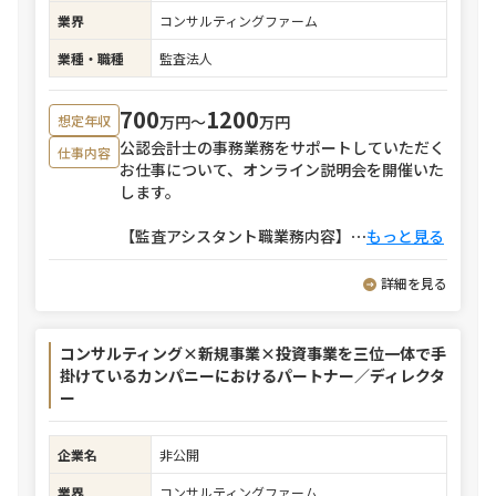
業界
コンサルティングファーム
業種・職種
監査法人
700
1200
万円〜
万円
想定年収
公認会計士の事務業務をサポートしていただく
仕事内容
お仕事について、オンライン説明会を開催いた
します。
【監査アシスタント職業務内容】
⋯
もっと見る
詳細を見る
コンサルティング×新規事業×投資事業を三位一体で手
掛けているカンパニーにおけるパートナー／ディレクタ
ー
企業名
非公開
業界
コンサルティングファーム