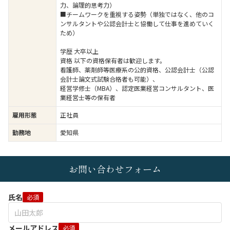
力、論理的思考力）
■チームワークを重視する姿勢（単独ではなく、他のコ
ンサルタントや公認会計士と協働して仕事を進めていく
ため）
学歴 大卒以上
資格 以下の資格保有者は歓迎します。
看護師、薬剤師等医療系の公的資格、公認会計士（公認
会計士論文式試験合格者も可能）、
経営学修士（MBA）、認定医業経営コンサルタント、医
業経営士等の保有者
雇用形態
正社員
勤務地
愛知県
お問い合わせフォーム
氏名
必須
メールアドレス
必須