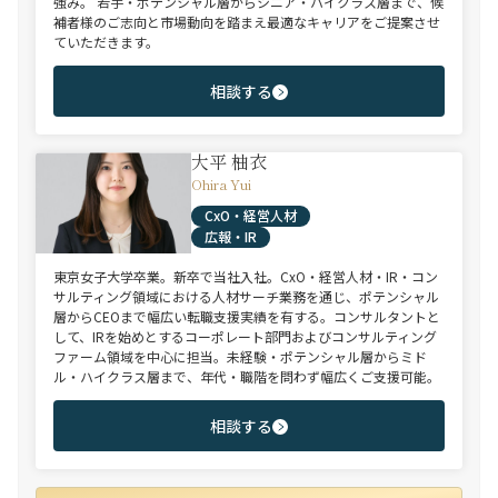
強み。 若手・ポテンシャル層からシニア・ハイクラス層まで、候
補者様のご志向と市場動向を踏まえ最適なキャリアをご提案させ
ていただきます。
相談する
大平 柚衣
Ohira Yui
CxO・経営人材
広報・IR
東京女子大学卒業。新卒で当社入社。CxO・経営人材・IR・コン
サルティング領域における人材サーチ業務を通じ、ポテンシャル
層からCEOまで幅広い転職支援実績を有する。コンサルタントと
して、IRを始めとするコーポレート部門およびコンサルティング
ファーム領域を中心に担当。未経験・ポテンシャル層からミド
ル・ハイクラス層まで、年代・職階を問わず幅広くご支援可能。
相談する