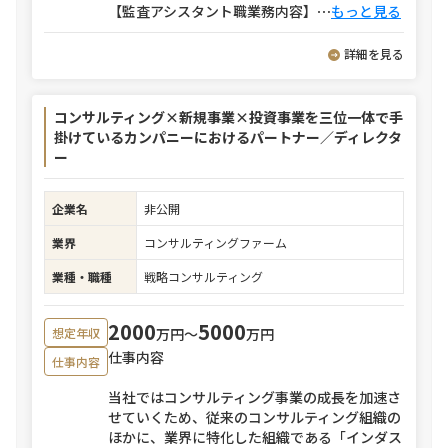
【監査アシスタント職業務内容】
⋯
もっと見る
詳細を見る
コンサルティング×新規事業×投資事業を三位一体で手
掛けているカンパニーにおけるパートナー／ディレクタ
ー
企業名
非公開
業界
コンサルティングファーム
業種・職種
戦略コンサルティング
2000
5000
万円〜
万円
想定年収
仕事内容
仕事内容
当社ではコンサルティング事業の成長を加速さ
せていくため、従来のコンサルティング組織の
ほかに、業界に特化した組織である「インダス