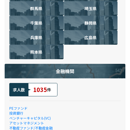
群馬県
埼玉県
千葉県
静岡県
兵庫県
広島県
熊本県
金融機関
1035
求人数
件
PEファンド
投資銀行
ベンチャーキャピタル(VC)
アセットマネジメント
不動産ファンド/不動産金融