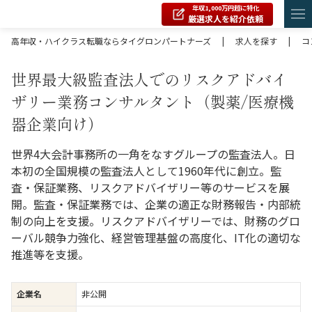
年収1,000万円超に特化
厳選求人を紹介依頼
高年収・ハイクラス転職ならタイグロンパートナーズ
|
求人を探す
|
コ
世界最大級監査法人でのリスクアドバイ
ザリー業務コンサルタント（製薬/医療機
器企業向け）
世界4大会計事務所の一角をなすグループの監査法人。日
本初の全国規模の監査法人として1960年代に創立。監
査・保証業務、リスクアドバイザリー等のサービスを展
開。監査・保証業務では、企業の適正な財務報告・内部統
制の向上を支援。リスクアドバイザリーでは、財務のグロ
ーバル競争力強化、経営管理基盤の高度化、IT化の適切な
推進等を支援。
企業名
非公開