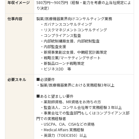
年収イメージ
580万円〜900万円（経験・能力を考慮の上当社規定によ
り決定）
仕事内容
製薬/医療機器業界向けコンサルティング業務
・ガバナンスコンサルテイング
・リスクマネジメントコンサルテイング
・コンプライアンス監査
・内部統制構築支援、内部統制監査
・内部監査支援
・新規事業創出支援、中期経営計画策定
・戦略立案/マーケティングサポート
・新製品ローンチ戦略策定
・ビジネスDD 等
必要スキル
■必須要件
・製薬/医療機器業界における実務経験3年以上
■あると望ましい要件
・薬剤師資格、MR資格をお持ちの方
・監査法人、コンサル会社等で実務経験３年以上
・事業会社での監査部門もしくはコンプライアンス部
門での実務経験者
・USCPA、CIA、CISAなどの資格
・Medical Affairs 実務経験
・英語力（TOEIC850）以上