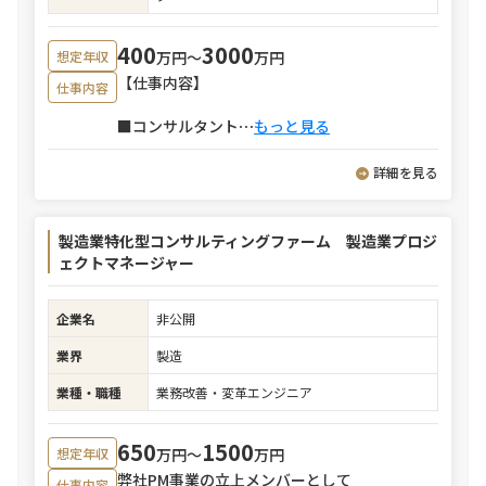
400
3000
万円〜
万円
想定年収
【仕事内容】
仕事内容
■コンサルタント
⋯
もっと見る
詳細を見る
製造業特化型コンサルティングファーム 製造業プロジ
ェクトマネージャー
企業名
非公開
業界
製造
業種・職種
業務改善・変革エンジニア
650
1500
万円〜
万円
想定年収
弊社PM事業の立上メンバーとして
仕事内容