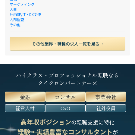
マーケティング
人事
社内SE/IT・DX関連
内部監査
その他
その他業界・職種の求人一覧を見る
ハイクラス・プロフェッショナル転職なら
タイグロンパートナーズ
金融
コンサル
事業会社
経営人材
CxO
社外役員
高年収ポジション
の転職支援に特化
経験・実績豊富なコンサルタント
が