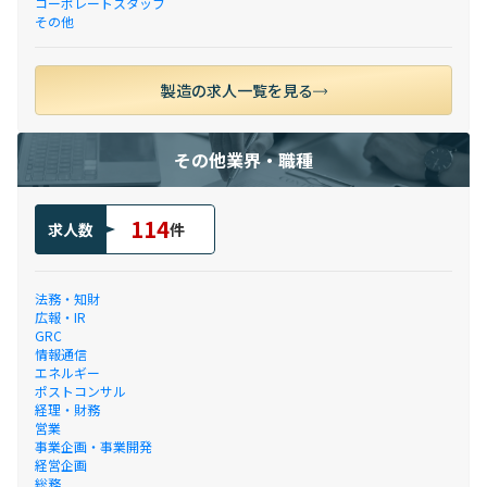
コーポレートスタッフ
その他
製造の求人一覧を見る
その他業界・職種
114
求人数
件
法務・知財
広報・IR
GRC
情報通信
エネルギー
ポストコンサル
経理・財務
営業
事業企画・事業開発
経営企画
総務