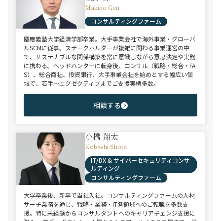
Makino Gen
コンサルティングファーム
慶應義塾大学経済学部卒業。大手事業会社で海外事業・グローバ
ルSCMに従事。ステークホルダーが複雑に関わる事業運営の中
で、サステナブルな関係構築を常に意識しながら意思決定や実務
に携わる。ヘッドハンターに転身後、コンサル（戦略・総合・FA
S）、総合商社、投資銀行、大手事業会社を始めとする幅広い領
域で、若手～エグゼクティブまでご支援実績多数。
相談する
小橋 翔太
Kobashi Shota
IT/DX & サイバーセキュリティコンサ
ルティング
コンサルティングファーム
大学卒業後、新卒で当社入社。コンサルティングファームの人材
サーチ業務を通じ、戦略・業務・IT各領域へのご転職を多数支
援。特に未経験からコンサルタントへのキャリアチェンジ支援に