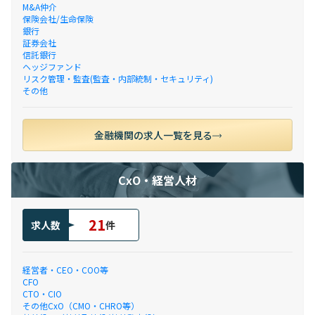
M&A仲介
保険会社/生命保険
銀行
証券会社
信託銀行
ヘッジファンド
リスク管理・監査(監査・内部統制・セキュリティ)
その他
金融機関の求人一覧を見る
CxO・経営人材
21
求人数
件
経営者・CEO・COO等
CFO
CTO・CIO
その他CxO（CMO・CHRO等）