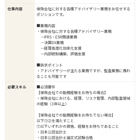
仕事内容
保険会社に対する各種アドバイザリー業務をお任せする
ポジションです。
■業務内容
・保険会社に対する各種アドバイザリー業務
－IFRS・ESR関連業務
－決算DX業務
－経理高度化効率化支援
－内部統制構築、評価支援
■訴求ポイント
・アドバイザリーが主たる業務ですが、監査業務に携わ
ることも可能です
必要スキル
■必須要件
【保険会社での勤務経験をお持ちの場合】
・保険会社における、経理、リスク管理、内部監査領域
の経験（3年以上）
【保険会社での勤務経験をお持ちでない場合】
以下①②を満たすこと
①以下いずれかの資格、経験をお持ちであること
・日本公認会計士
・日本公認会計士論文式試験合格