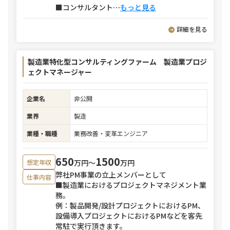
■コンサルタント
⋯
もっと見る
詳細を見る
製造業特化型コンサルティングファーム 製造業プロジ
ェクトマネージャー
企業名
非公開
業界
製造
業種・職種
業務改善・変革エンジニア
650
1500
万円〜
万円
想定年収
弊社PM事業の立上メンバーとして
仕事内容
■製造業におけるプロジェクトマネジメント業
務。
例：製品開発/設計プロジェクトにおけるPM、
設備導入プロジェクトにおけるPMなどを客先
常駐で実行頂きます。