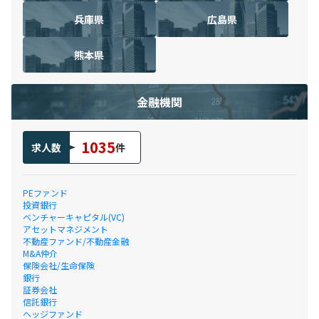
兵庫県
広島県
熊本県
金融機関
1035
求人数
件
PEファンド
投資銀行
ベンチャーキャピタル(VC)
アセットマネジメント
不動産ファンド/不動産金融
M&A仲介
保険会社/生命保険
銀行
証券会社
信託銀行
ヘッジファンド