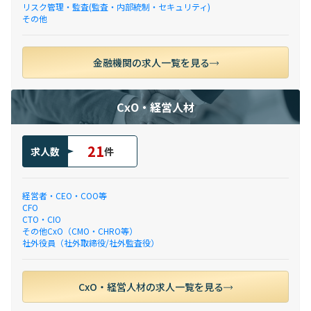
リスク管理・監査(監査・内部統制・セキュリティ)
その他
金融機関の求人一覧を見る
CxO・経営人材
21
求人数
件
経営者・CEO・COO等
CFO
CTO・CIO
その他CxO（CMO・CHRO等）
社外役員（社外取締役/社外監査役）
CxO・経営人材の求人一覧を見る