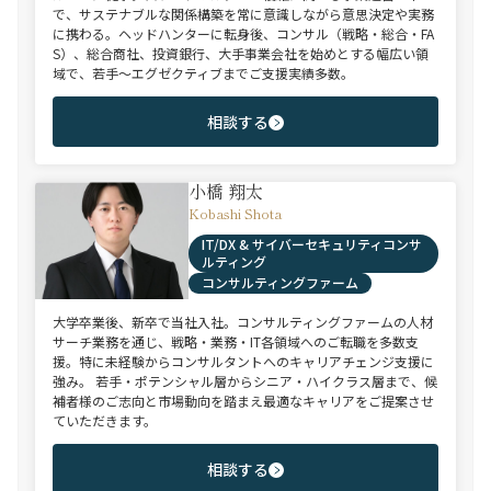
で、サステナブルな関係構築を常に意識しながら意思決定や実務
に携わる。ヘッドハンターに転身後、コンサル（戦略・総合・FA
S）、総合商社、投資銀行、大手事業会社を始めとする幅広い領
域で、若手～エグゼクティブまでご支援実績多数。
相談する
小橋 翔太
Kobashi Shota
IT/DX & サイバーセキュリティコンサ
ルティング
コンサルティングファーム
大学卒業後、新卒で当社入社。コンサルティングファームの人材
サーチ業務を通じ、戦略・業務・IT各領域へのご転職を多数支
援。特に未経験からコンサルタントへのキャリアチェンジ支援に
強み。 若手・ポテンシャル層からシニア・ハイクラス層まで、候
補者様のご志向と市場動向を踏まえ最適なキャリアをご提案させ
ていただきます。
相談する