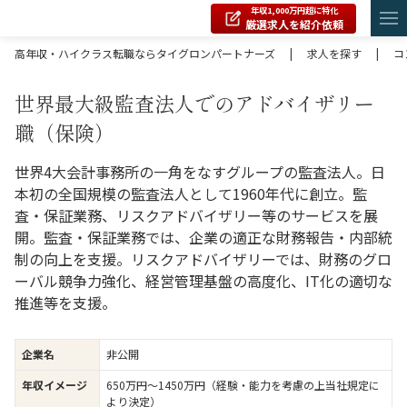
年収1,000万円超に特化
厳選求人を紹介依頼
高年収・ハイクラス転職ならタイグロンパートナーズ
|
求人を探す
|
コ
世界最大級監査法人でのアドバイザリー
職（保険）
世界4大会計事務所の一角をなすグループの監査法人。日
本初の全国規模の監査法人として1960年代に創立。監
査・保証業務、リスクアドバイザリー等のサービスを展
開。監査・保証業務では、企業の適正な財務報告・内部統
制の向上を支援。リスクアドバイザリーでは、財務のグロ
ーバル競争力強化、経営管理基盤の高度化、IT化の適切な
推進等を支援。
企業名
非公開
年収イメージ
650万円〜1450万円（経験・能力を考慮の上当社規定に
より決定）