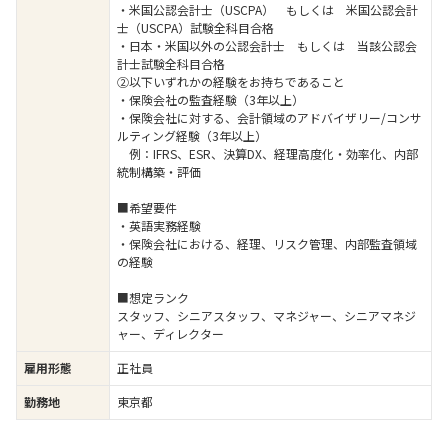
・米国公認会計士（USCPA） もしくは 米国公認会計
士（USCPA）試験全科目合格
・日本・米国以外の公認会計士 もしくは 当該公認会
計士試験全科目合格
②以下いずれかの経験をお持ちであること
・保険会社の監査経験（3年以上）
・保険会社に対する、会計領域のアドバイザリー/コンサ
ルティング経験（3年以上）
例：IFRS、ESR、決算DX、経理高度化・効率化、内部
統制構築・評価
■希望要件
・英語実務経験
・保険会社における、経理、リスク管理、内部監査領域
の経験
■想定ランク
スタッフ、シニアスタッフ、マネジャー、シニアマネジ
ャー、ディレクター
雇用形態
正社員
勤務地
東京都