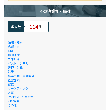
その他業界・職種
114
求人数
件
法務・知財
広報・IR
GRC
情報通信
エネルギー
ポストコンサル
経理・財務
営業
事業企画・事業開発
経営企画
総務
マーケティング
人事
社内SE/IT・DX関連
内部監査
その他