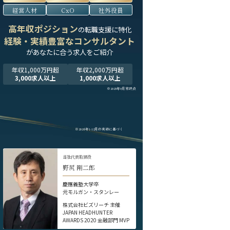
経営人材
CxO
社外役員
高年収ポジション
の転職支援に特化
経験・実績豊富なコンサルタント
が
あなたに合う求人をご紹介
年収1,000万円超
年収2,000万円超
3,000求人以上
1,000求人以上
※2025年9月末時点
※2024年1-12月の実績に基づく
当社代表取締役
野尻 剛二郎
慶應義塾大学卒
元モルガン・スタンレー
株式会社ビズリーチ 主催
JAPAN HEADHUNTER
AWARDS 2020 金融部門 MVP