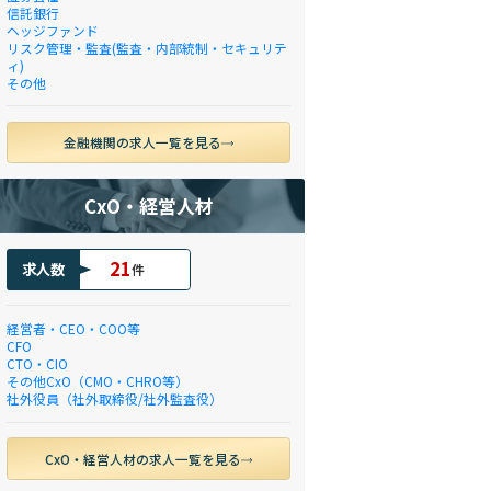
信託銀行
ヘッジファンド
リスク管理・監査(監査・内部統制・セキュリテ
ィ)
その他
金融機関の求人一覧を見る
CxO・経営人材
21
求人数
件
経営者・CEO・COO等
CFO
CTO・CIO
その他CxO（CMO・CHRO等）
社外役員（社外取締役/社外監査役）
CxO・経営人材の求人一覧を見る