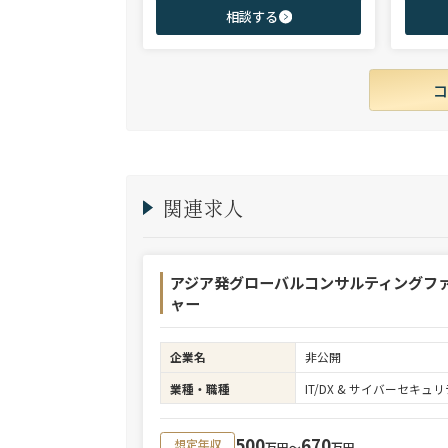
身後、コンサル（戦略・総合・FAS）、総合
からシニ
相談する
商社、投資銀行、大手事業会社を始めとする
ご志向と
幅広い領域で、若手～エグゼクティブまでご
ご提案さ
支援実績多数。
関連求人
アジア発グローバルコンサルティングフ
ャー
企業名
非公開
業種・職種
IT/DX & サイバーセキ
500
670
想定年収
万円〜
万円