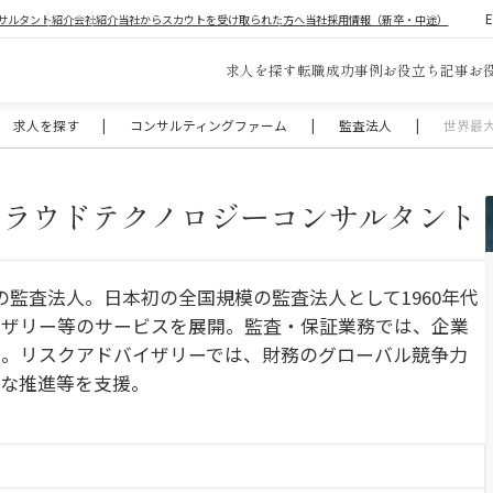
サルタント紹介
会社紹介
当社からスカウトを受け取られた方へ
当社採用情報（新卒・中途）
求人を探す
転職成功事例
お役立ち記事
お
求人を探す
|
コンサルティングファーム
|
監査法人
|
世界最
クラウドテクノロジーコンサルタント
の監査法人。日本初の全国規模の監査法人として1960年代
イザリー等のサービスを展開。監査・保証業務では、企業
援。リスクアドバイザリーでは、財務のグローバル競争力
切な推進等を支援。