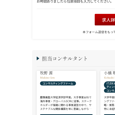
お時間ありましたら任意項目も入力してください。
求人
本フォーム送信をもっ
担当コンサルタント
牧野 源
小橋 
Makino Gen
Kobashi 
コンサルティングファーム
IT/D
ティン
コンサ
慶應義塾大学経済学部卒業。大手事業会社で
大学卒業
海外事業・グローバルSCMに従事。ステーク
ングファ
ホルダーが複雑に関わる事業運営の中で、サ
略・業務
ステナブルな関係構築を常に意識しながら意
特に未経
思決定や実務に携わる。ヘッドハンターに転
チェンジ