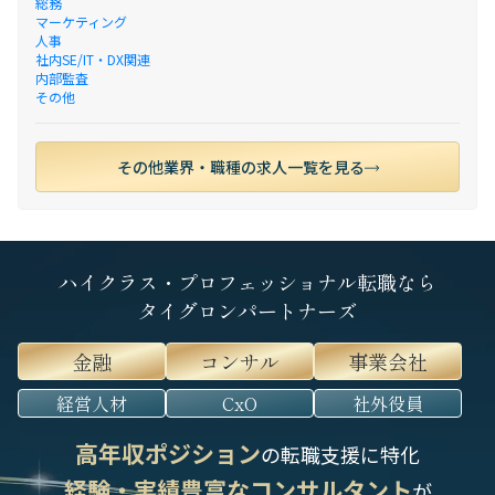
総務
マーケティング
人事
社内SE/IT・DX関連
内部監査
その他
その他業界・職種の求人一覧を見る
ハイクラス・プロフェッショナル転職なら
タイグロンパートナーズ
金融
コンサル
事業会社
経営人材
CxO
社外役員
高年収ポジション
の転職支援に特化
経験・実績豊富なコンサルタント
が