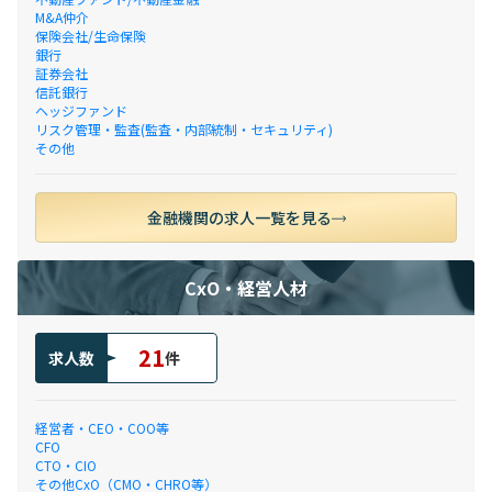
M&A仲介
保険会社/生命保険
銀行
証券会社
信託銀行
ヘッジファンド
リスク管理・監査(監査・内部統制・セキュリティ)
その他
金融機関の求人一覧を見る
CxO・経営人材
21
求人数
件
経営者・CEO・COO等
CFO
CTO・CIO
その他CxO（CMO・CHRO等）