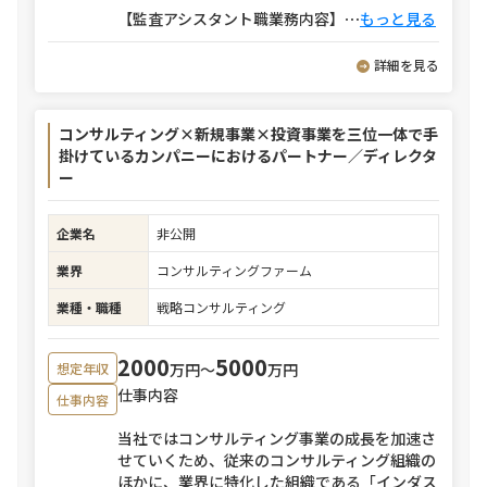
【監査アシスタント職業務内容】
⋯
もっと見る
詳細を見る
コンサルティング×新規事業×投資事業を三位一体で手
掛けているカンパニーにおけるパートナー／ディレクタ
ー
企業名
非公開
業界
コンサルティングファーム
業種・職種
戦略コンサルティング
2000
5000
万円〜
万円
想定年収
仕事内容
仕事内容
当社ではコンサルティング事業の成長を加速さ
せていくため、従来のコンサルティング組織の
ほかに、業界に特化した組織である「インダス