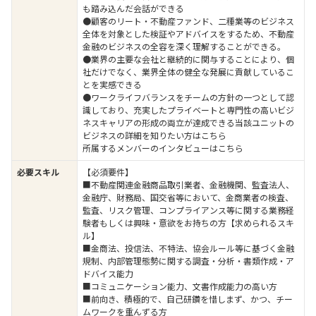
も踏み込んだ会話ができる
●顧客のリート・不動産ファンド、二種業等のビジネス
全体を対象とした検証やアドバイスをするため、不動産
金融のビジネスの全容を深く理解することができる。
●業界の主要な会社と継続的に関与することにより、個
社だけでなく、業界全体の健全な発展に貢献しているこ
とを実感できる
●ワークライフバランスをチームの方針の一つとして認
識しており、充実したプライベートと専門性の高いビジ
ネスキャリアの形成の両立が達成できる当該ユニットの
ビジネスの詳細を知りたい方はこちら
所属するメンバーのインタビューはこちら
必要スキル
【必須要件】
■不動産関連金融商品取引業者、金融機関、監査法人、
金融庁、財務局、国交省等において、金商業者の検査、
監査、リスク管理、コンプライアンス等に関する業務経
験者もしくは興味・意欲をお持ちの方【求められるスキ
ル】
■金商法、投信法、不特法、協会ルール等に基づく金融
規制、内部管理態勢に関する調査・分析・書類作成・ア
ドバイス能力
■コミュニケーション能力、文書作成能力の高い方
■前向き、積極的で、自己研鑽を惜しまず、かつ、チー
ムワークを重んずる方