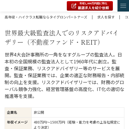
年収1,000万円超に特化
厳選求人を紹介依頼
高年収・ハイクラス転職ならタイグロンパートナーズ
|
求人を探す
|
コ
世界最大級監査法人でのリスクアドバイ
ザリー（不動産ファンド・REIT）
世界4大会計事務所の一角をなすグループの監査法人。日
本初の全国規模の監査法人として1960年代に創立。監
査・保証業務、リスクアドバイザリー等のサービスを展
開。監査・保証業務では、企業の適正な財務報告・内部統
制の向上を支援。リスクアドバイザリーでは、財務のグロ
ーバル競争力強化、経営管理基盤の高度化、IT化の適切な
推進等を支援。
企業名
非公開
年収イメージ
480万円〜1500万円（経験・能力を考慮の上当社規定に
より決定）