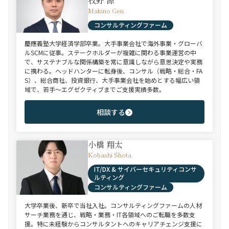
牧野 源
Makino Gen
コンサルティングファーム
慶應義塾大学経済学部卒業。大手事業会社で海外事業・グローバ
ルSCMに従事。ステークホルダーが複雑に関わる事業運営の中
で、サステナブルな関係構築を常に意識しながら意思決定や実務
に携わる。ヘッドハンターに転身後、コンサル（戦略・総合・FA
S）、総合商社、投資銀行、大手事業会社を始めとする幅広い領
域で、若手～エグゼクティブまでご支援実績多数。
相談する
小橋 翔太
Kobashi Shota
IT/DX & サイバーセキュリティコンサ
ルティング
コンサルティングファーム
大学卒業後、新卒で当社入社。コンサルティングファームの人材
サーチ業務を通じ、戦略・業務・IT各領域へのご転職を多数支
援。特に未経験からコンサルタントへのキャリアチェンジ支援に