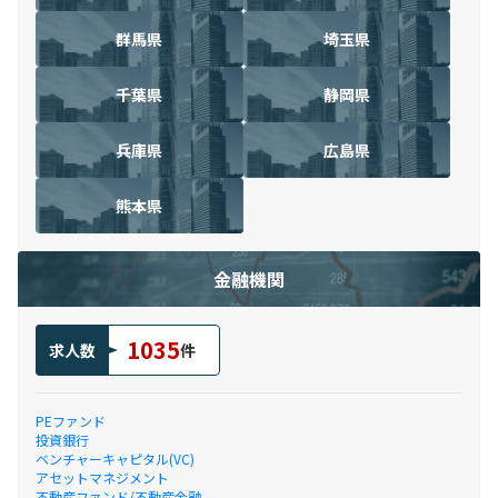
群馬県
埼玉県
千葉県
静岡県
兵庫県
広島県
熊本県
金融機関
1035
求人数
件
PEファンド
投資銀行
ベンチャーキャピタル(VC)
アセットマネジメント
不動産ファンド/不動産金融