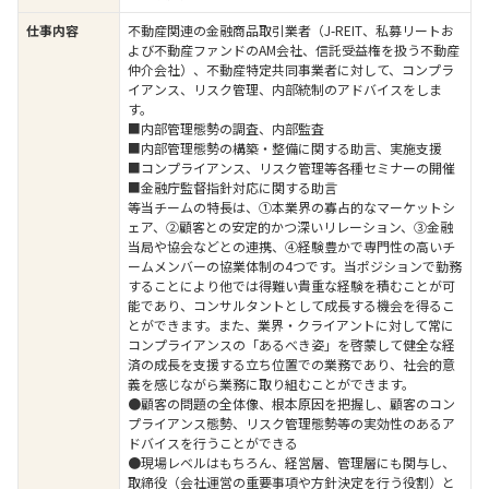
仕事内容
不動産関連の金融商品取引業者（J-REIT、私募リートお
よび不動産ファンドのAM会社、信託受益権を扱う不動産
仲介会社）、不動産特定共同事業者に対して、コンプラ
イアンス、リスク管理、内部統制のアドバイスをしま
す。
■内部管理態勢の調査、内部監査
■内部管理態勢の構築・整備に関する助言、実施支援
■コンプライアンス、リスク管理等各種セミナーの開催
■金融庁監督指針対応に関する助言
等当チームの特長は、①本業界の寡占的なマーケットシ
ェア、②顧客との安定的かつ深いリレーション、③金融
当局や協会などとの連携、④経験豊かで専門性の高いチ
ームメンバーの協業体制の4つです。当ポジションで勤務
することにより他では得難い貴重な経験を積むことが可
能であり、コンサルタントとして成長する機会を得るこ
とができます。また、業界・クライアントに対して常に
コンプライアンスの「あるべき姿」を啓蒙して健全な経
済の成長を支援する立ち位置での業務であり、社会的意
義を感じながら業務に取り組むことができます。
●顧客の問題の全体像、根本原因を把握し、顧客のコン
プライアンス態勢、リスク管理態勢等の実効性のあるア
ドバイスを行うことができる
●現場レベルはもちろん、経営層、管理層にも関与し、
取締役（会社運営の重要事項や方針決定を行う役割）と