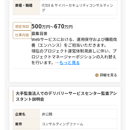
業種・職種
IT/DX & サイバーセキュリティコンサルティン
グ
500
670
万円〜
万円
想定年収
募集背景
仕事内容
Webサービスにおける、運用保守および機能改
善（エンハンス）をご担当いただきます。
現在のプロジェクト運営体制見直しに伴い、プ
ロジェクトマネージャーポジションの入れ替え
を行います。
⋯
もっと見る
詳細を見る
大手監査法人でのデリバリーサービスセンター監査アシ
スタント説明会
企業名
非公開
業界
コンサルティングファーム