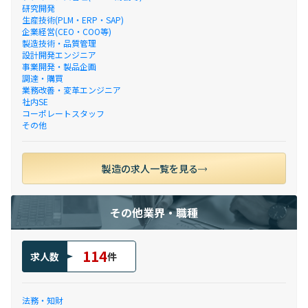
研究開発
生産技術(PLM・ERP・SAP)
企業経営(CEO・COO等)
製造技術・品質管理
設計開発エンジニア
事業開発・製品企画
調達・購買
業務改善・変革エンジニア
社内SE
コーポレートスタッフ
その他
製造の求人一覧を見る
その他業界・職種
114
求人数
件
法務・知財