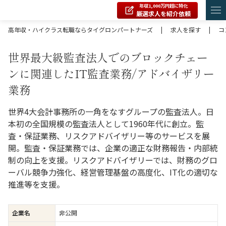
年収1,000万円超に特化
厳選求人を紹介依頼
高年収・ハイクラス転職ならタイグロンパートナーズ
|
求人を探す
|
コ
世界最大級監査法人でのブロックチェー
ンに関連したIT監査業務/アドバイザリー
業務
世界4大会計事務所の一角をなすグループの監査法人。日
本初の全国規模の監査法人として1960年代に創立。監
査・保証業務、リスクアドバイザリー等のサービスを展
開。監査・保証業務では、企業の適正な財務報告・内部統
制の向上を支援。リスクアドバイザリーでは、財務のグロ
ーバル競争力強化、経営管理基盤の高度化、IT化の適切な
推進等を支援。
企業名
非公開