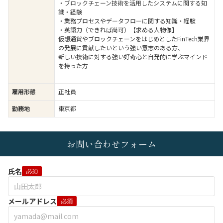
・ブロックチェーン技術を活用したシステムに関する知
識・経験
・業務プロセスやデータフローに関する知識・経験
・英語力（できれば尚可）【求める人物像】
仮想通貨やブロックチェーンをはじめとしたFinTech業界
の発展に貢献したいという強い意志のある方、
新しい技術に対する強い好奇心と自発的に学ぶマインド
を持った方
雇用形態
正社員
勤務地
東京都
お問い合わせフォーム
氏名
必須
メールアドレス
必須