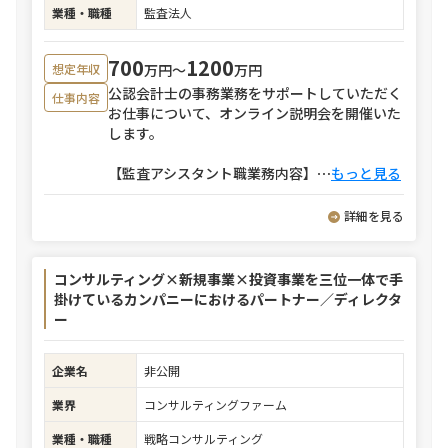
業種・職種
監査法人
700
1200
万円〜
万円
想定年収
公認会計士の事務業務をサポートしていただく
仕事内容
お仕事について、オンライン説明会を開催いた
します。
【監査アシスタント職業務内容】
⋯
もっと見る
詳細を見る
コンサルティング×新規事業×投資事業を三位一体で手
掛けているカンパニーにおけるパートナー／ディレクタ
ー
企業名
非公開
業界
コンサルティングファーム
業種・職種
戦略コンサルティング