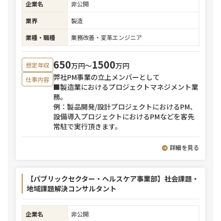
企業名
非公開
業界
製造
業種・職種
業務改善・変革エンジニア
650
1500
万円〜
万円
想定年収
弊社PM事業の立上メンバーとして
仕事内容
■製造業におけるプロジェクトマネジメント業
務。
例：製品開発/設計プロジェクトにおけるPM、
設備導入プロジェクトにおけるPMなどを客先
常駐で実行頂きます。
詳細を見る
【パブリックセクター・ヘルスケア事業部】社会課題・
地域課題解決コンサルタント
企業名
非公開