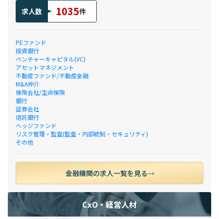
1035
求人数
件
PEファンド
投資銀行
ベンチャーキャピタル(VC)
アセットマネジメント
不動産ファンド/不動産金融
M&A仲介
保険会社/生命保険
銀行
証券会社
信託銀行
ヘッジファンド
リスク管理・監査(監査・内部統制・セキュリティ)
その他
金融機関の求人一覧を見る
CxO・経営人材