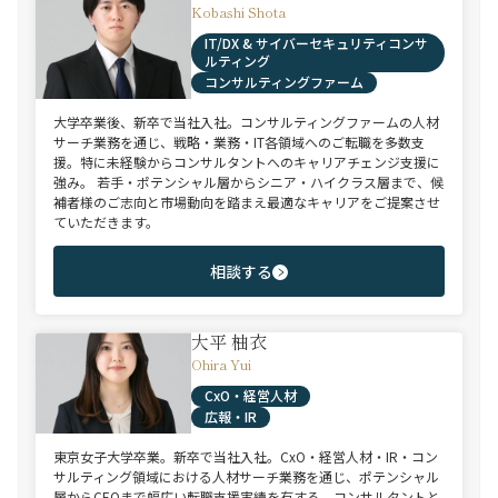
Kobashi Shota
IT/DX & サイバーセキュリティコンサ
ルティング
コンサルティングファーム
大学卒業後、新卒で当社入社。コンサルティングファームの人材
サーチ業務を通じ、戦略・業務・IT各領域へのご転職を多数支
援。特に未経験からコンサルタントへのキャリアチェンジ支援に
強み。 若手・ポテンシャル層からシニア・ハイクラス層まで、候
補者様のご志向と市場動向を踏まえ最適なキャリアをご提案させ
ていただきます。
相談する
大平 柚衣
Ohira Yui
CxO・経営人材
広報・IR
東京女子大学卒業。新卒で当社入社。CxO・経営人材・IR・コン
サルティング領域における人材サーチ業務を通じ、ポテンシャル
層からCEOまで幅広い転職支援実績を有する。コンサルタントと