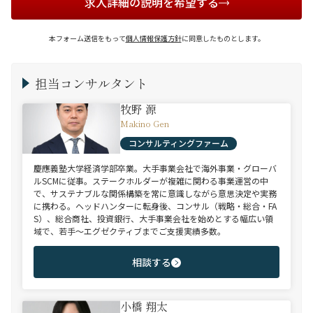
求人詳細の説明を希望する
本フォーム送信をもって
個人情報保護方針
に同意したものとします。
担当コンサルタント
牧野 源
Makino Gen
コンサルティングファーム
慶應義塾大学経済学部卒業。大手事業会社で海外事業・グローバ
ルSCMに従事。ステークホルダーが複雑に関わる事業運営の中
で、サステナブルな関係構築を常に意識しながら意思決定や実務
に携わる。ヘッドハンターに転身後、コンサル（戦略・総合・FA
S）、総合商社、投資銀行、大手事業会社を始めとする幅広い領
域で、若手～エグゼクティブまでご支援実績多数。
相談する
小橋 翔太