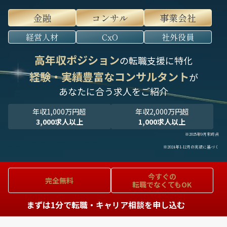
金融
コンサル
事業会社
経営人材
CxO
社外役員
高年収ポジション
の転職支援に特化
経験・実績豊富なコンサルタント
が
あなたに合う求人をご紹介
年収1,000万円超
年収2,000万円超
3,000求人以上
1,000求人以上
※2025年9月末時点
※2024年1-12月の実績に基づく
今すぐの
完全無料
転職でなくてもOK
まずは1分で転職・キャリア相談を申し込む