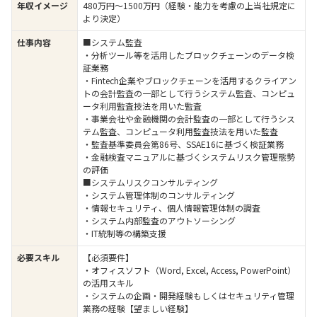
年収イメージ
480万円〜1500万円（経験・能力を考慮の上当社規定に
より決定）
仕事内容
■システム監査
・分析ツール等を活用したブロックチェーンのデータ検
証業務
・Fintech企業やブロックチェーンを活用するクライアン
トの会計監査の一部として行うシステム監査、コンピュ
ータ利用監査技法を用いた監査
・事業会社や金融機関の会計監査の一部として行うシス
テム監査、コンピュータ利用監査技法を用いた監査
・監査基準委員会第86号、SSAE16に基づく検証業務
・金融検査マニュアルに基づくシステムリスク管理態勢
の評価
■システムリスクコンサルティング
・システム管理体制のコンサルティング
・情報セキュリティ、個人情報管理体制の調査
・システム内部監査のアウトソーシング
・IT統制等の構築支援
必要スキル
【必須要件】
・オフィスソフト（Word, Excel, Access, PowerPoint）
の活用スキル
・システムの企画・開発経験もしくはセキュリティ管理
業務の経験【望ましい経験】