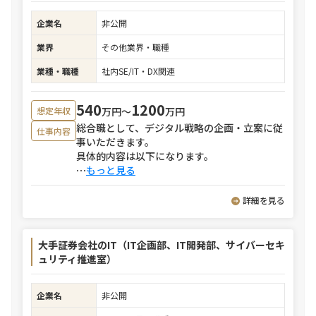
企業名
非公開
業界
その他業界・職種
業種・職種
社内SE/IT・DX関連
540
1200
万円〜
万円
想定年収
総合職として、デジタル戦略の企画・立案に従
仕事内容
事いただきます。
具体的内容は以下になります。
⋯
もっと見る
詳細を見る
大手証券会社のIT（IT企画部、IT開発部、サイバーセキ
ュリティ推進室）
企業名
非公開