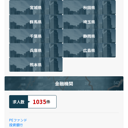
宮城県
秋田県
群馬県
埼玉県
千葉県
静岡県
兵庫県
広島県
熊本県
金融機関
1035
求人数
件
PEファンド
投資銀行