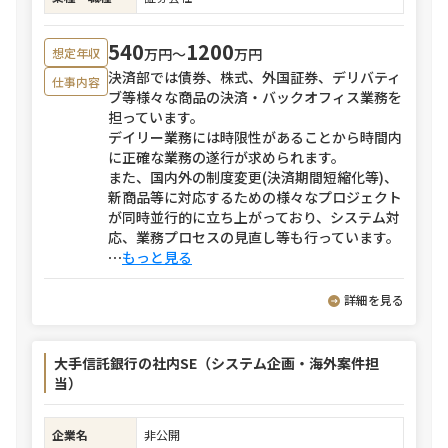
540
1200
万円〜
万円
想定年収
決済部では債券、株式、外国証券、デリバティ
仕事内容
ブ等様々な商品の決済・バックオフィス業務を
担っています。
デイリー業務には時限性があることから時間内
に正確な業務の遂行が求められます。
また、国内外の制度変更(決済期間短縮化等)、
新商品等に対応するための様々なプロジェクト
が同時並行的に立ち上がっており、システム対
応、業務プロセスの見直し等も行っています。
⋯
もっと見る
詳細を見る
大手信託銀行の社内SE（システム企画・海外案件担
当）
企業名
非公開