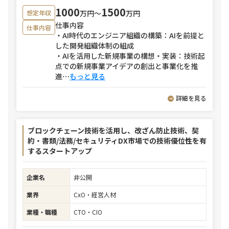
1000
1500
万円〜
万円
想定年収
仕事内容
仕事内容
・AI時代のエンジニア組織の構築：AIを前提と
した開発組織体制の組成
・AIを活用した新規事業の構想・実装：技術起
点での新規事業アイデアの創出と事業化を推
進
⋯
もっと見る
詳細を見る
ブロックチェーン技術を活用し、改ざん防止技術、契
約・書類/法務/セキュリティDX市場での技術優位性を有
するスタートアップ
企業名
非公開
業界
CxO・経営人材
業種・職種
CTO・CIO