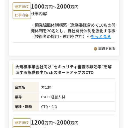
1000
2000
万円〜
万円
想定年収
仕事内容
仕事内容
・開発組織体制構築（業務委託含めて10名の開
発体制を20名とし、自社開発体制を強化する事
（技術者の採用・運用を含む）
⋯
もっと見る
詳細を見る
大規模事業会社向け“セキュリティ審査の非効率”を解
消する急成長中TechスタートアップのCTO
企業名
非公開
業界
CxO・経営人材
業種・職種
CTO・CIO
1200
2000
万円〜
万円
想定年収