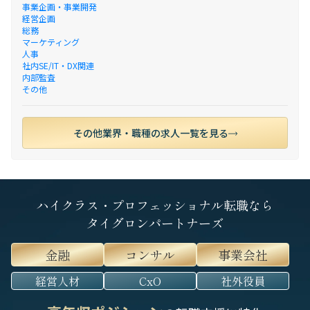
事業企画・事業開発
経営企画
総務
マーケティング
人事
社内SE/IT・DX関連
内部監査
その他
その他業界・職種の求人一覧を見る
ハイクラス・プロフェッショナル転職なら
タイグロンパートナーズ
金融
コンサル
事業会社
経営人材
CxO
社外役員