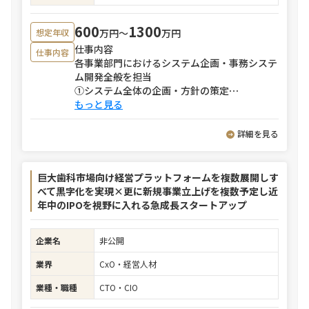
600
1300
万円〜
万円
想定年収
仕事内容
仕事内容
各事業部門におけるシステム企画・事務システ
ム開発全般を担当
①システム全体の企画・方針の策定
⋯
もっと見る
詳細を見る
巨大歯科市場向け経営プラットフォームを複数展開しす
べて黒字化を実現×更に新規事業立上げを複数予定し近
年中のIPOを視野に入れる急成長スタートアップ
企業名
非公開
業界
CxO・経営人材
業種・職種
CTO・CIO