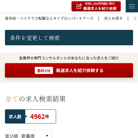
年収1,000万円超に特化
厳選求人を紹介依頼
高年収・ハイクラス転職ならタイグロンパートナーズ
|
求人を探す
|
全
条件を変更して検索
各業界の専門コンサルタントがあなたに合った求人をご紹介
厳選求人を紹介依頼する
無料1分
全て
の求人検索結果
4962
求人数
件
並び順