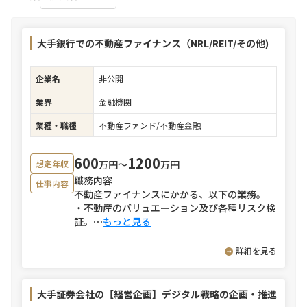
大手銀行での不動産ファイナンス（NRL/REIT/その他)
企業名
非公開
業界
金融機関
業種・職種
不動産ファンド/不動産金融
600
1200
万円〜
万円
想定年収
職務内容
仕事内容
不動産ファイナンスにかかる、以下の業務。
・不動産のバリュエーション及び各種リスク検
証。
⋯
もっと見る
詳細を見る
大手証券会社の【経営企画】デジタル戦略の企画・推進