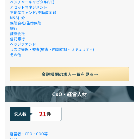
ベンチャーキャピタル(VC)
アセットマネジメント
不動産ファンド/不動産金融
M&A仲介
保険会社/生命保険
銀行
証券会社
信託銀行
ヘッジファンド
リスク管理・監査(監査・内部統制・セキュリティ)
その他
金融機関の求人一覧を見る
CxO・経営人材
21
求人数
件
経営者・CEO・COO等
CFO