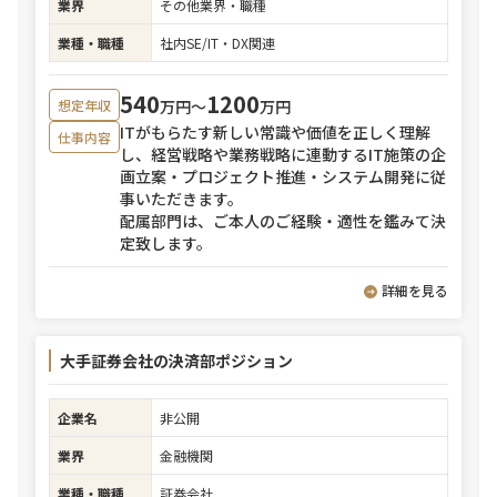
業界
その他業界・職種
業種・職種
社内SE/IT・DX関連
540
1200
万円〜
万円
想定年収
ITがもらたす新しい常識や価値を正しく理解
仕事内容
し、経営戦略や業務戦略に連動するIT施策の企
画立案・プロジェクト推進・システム開発に従
事いただきます。
配属部門は、ご本人のご経験・適性を鑑みて決
定致します。
詳細を見る
大手証券会社の決済部ポジション
企業名
非公開
業界
金融機関
業種・職種
証券会社