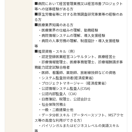
■病院において経営管理業務又は経営改善プロジェクト
等への従事経験がある方
■厚生労働省等に対する政策調査研究事業等の経験のあ
る方
■医療業界知識のある方
・医療業界の仕組みの理解、勤務経験
・病院情報システムの理解、導入支援経験
・病院の人事労務の理解、制度設計・導入支援経験
等
■推奨資格・スキル（例）
・認定登録医業経営コンサルタント、医療経営士
・診療情報管理士、医療事務管理士、診療報酬請求事
務能力認定試験合格者
・医師、看護師、薬剤師、放射線技師などの資格
・システム監査技術者(経済産業省)
・プロジェクトマネージャー（経済産業省）
・公認情報システム監査人(CISA)
・公認内部監査人（CIA）
・日商簿記、税理士、公認会計士
・社会保険労務士
・一級・二級建築士他
・データ分析スキル（データベースソフト、MSアクセ
ス等の高度な利用ができる方）
・バイリンガルまたはビジネスレベルの英語スキル
等