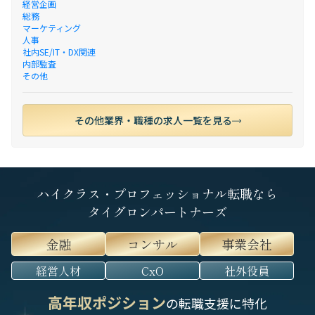
経営企画
総務
マーケティング
人事
社内SE/IT・DX関連
内部監査
その他
その他業界・職種の求人一覧を見る
ハイクラス・プロフェッショナル転職なら
タイグロンパートナーズ
金融
コンサル
事業会社
経営人材
CxO
社外役員
高年収ポジション
の転職支援に特化