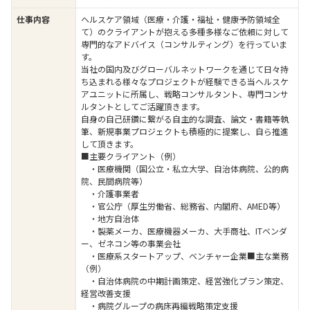
仕事内容
ヘルスケア領域（医療・介護・福祉・健康予防領域全
て）のクライアントが抱える多種多様なご依頼に対して
専門的なアドバイス（コンサルティング）を行っていま
す。
当社の国内及びグローバルネットワークを通じて日々持
ち込まれる様々なプロジェクトが経験できる当ヘルスケ
アユニットに所属し、戦略コンサルタント、専門コンサ
ルタントとしてご活躍頂きます。
自身の自己研鑽に繋がる自主的な調査、論文・書籍等執
筆、新規事業プロジェクトも積極的に提案し、自ら推進
して頂きます。
■主要クライアント（例）
・医療機関（国公立・私立大学、自治体病院、公的病
院、民間病院等）
・介護事業者
・官公庁（厚生労働省、総務省、内閣府、AMED等）
・地方自治体
・製薬メーカ、医療機器メーカ、大手商社、ITベンダ
ー、ゼネコン等の事業会社
・医療系スタートアップ、ベンチャー企業■主な業務
（例）
・自治体病院の中期計画策定、経営強化プラン策定、
経営改善支援
・病院グループの病床再編戦略策定支援