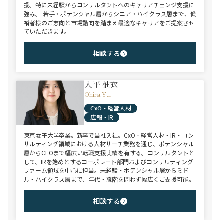
援。特に未経験からコンサルタントへのキャリアチェンジ支援に
強み。 若手・ポテンシャル層からシニア・ハイクラス層まで、候
補者様のご志向と市場動向を踏まえ最適なキャリアをご提案させ
ていただきます。
相談する
大平 柚衣
Ohira Yui
CxO・経営人材
広報・IR
東京女子大学卒業。新卒で当社入社。CxO・経営人材・IR・コン
サルティング領域における人材サーチ業務を通じ、ポテンシャル
層からCEOまで幅広い転職支援実績を有する。コンサルタントと
して、IRを始めとするコーポレート部門およびコンサルティング
ファーム領域を中心に担当。未経験・ポテンシャル層からミド
ル・ハイクラス層まで、年代・職階を問わず幅広くご支援可能。
相談する