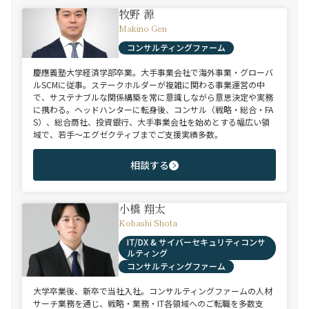
牧野 源
Makino Gen
コンサルティングファーム
慶應義塾大学経済学部卒業。大手事業会社で海外事業・グローバ
ルSCMに従事。ステークホルダーが複雑に関わる事業運営の中
で、サステナブルな関係構築を常に意識しながら意思決定や実務
に携わる。ヘッドハンターに転身後、コンサル（戦略・総合・FA
S）、総合商社、投資銀行、大手事業会社を始めとする幅広い領
域で、若手～エグゼクティブまでご支援実績多数。
相談する
小橋 翔太
Kobashi Shota
IT/DX & サイバーセキュリティコンサ
ルティング
コンサルティングファーム
大学卒業後、新卒で当社入社。コンサルティングファームの人材
サーチ業務を通じ、戦略・業務・IT各領域へのご転職を多数支