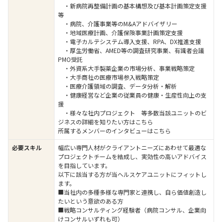
・新病院再整備計画の基本構想及び基本計画策定支援
等
・病院、介護事業等のM&Aアドバイザリー
・地域医療計画、介護保険事業計画策定支援
・電子カルテシステム導入支援、RPA、DX推進支援
・厚生労働省、AMED等の調査研究事業、有識者会議
PMO受託
・外資系大手製薬企業の市場分析、事業戦略策定
・大手商社の医療市場参入戦略策定
・医療介護領域の調査、データ分析・解析
・健康経営など企業の従業員の健康・生産性向上の支
援
・様々な社内プロジェクト 等多数当該ユニットのビ
ジネスの詳細を知りたい方はこちら
所属するメンバーのインタビューはこちら
必要スキル
幅広い専門人材がクライアントニーズにあわせて最適な
プロジェクトチームを結成し、実効性の高いアドバイス
を目指しています。
以下に該当する方が当ヘルスケアユニットにフィットし
ます。
■当社内の多種多様な専門家と連携し、自ら価値創造し
たいという意欲のある方
■戦略コンサルティング経験者（病院コンサル、企業向
けコンサルいずれも可）