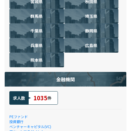
宮城県
秋田県
群馬県
埼玉県
千葉県
静岡県
兵庫県
広島県
熊本県
金融機関
1035
求人数
件
PEファンド
投資銀行
ベンチャーキャピタル(VC)