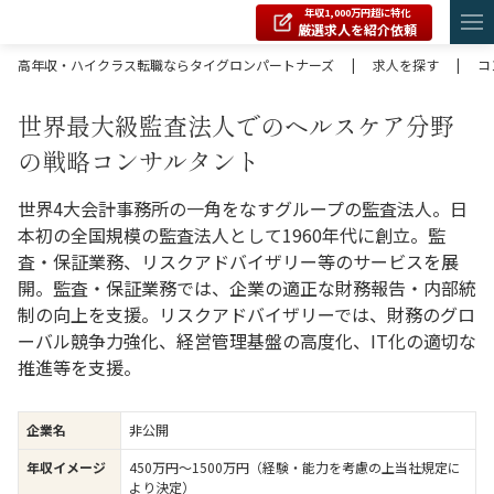
年収1,000万円超に特化
厳選求人を紹介依頼
高年収・ハイクラス転職ならタイグロンパートナーズ
|
求人を探す
|
コ
世界最大級監査法人でのヘルスケア分野
の戦略コンサルタント
世界4大会計事務所の一角をなすグループの監査法人。日
本初の全国規模の監査法人として1960年代に創立。監
査・保証業務、リスクアドバイザリー等のサービスを展
開。監査・保証業務では、企業の適正な財務報告・内部統
制の向上を支援。リスクアドバイザリーでは、財務のグロ
ーバル競争力強化、経営管理基盤の高度化、IT化の適切な
推進等を支援。
企業名
非公開
年収イメージ
450万円〜1500万円（経験・能力を考慮の上当社規定に
より決定）