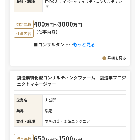
業種・職種
IT/DX & サイバーセキュリティコンサルティン
グ
400
3000
万円〜
万円
想定年収
【仕事内容】
仕事内容
■コンサルタント
⋯
もっと見る
詳細を見る
製造業特化型コンサルティングファーム 製造業プロジ
ェクトマネージャー
企業名
非公開
業界
製造
業種・職種
業務改善・変革エンジニア
650
1500
万円〜
万円
想定年収