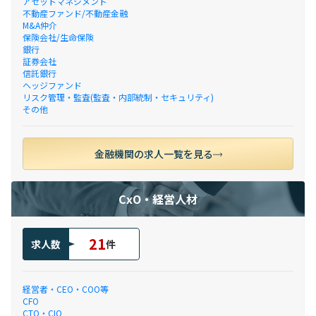
アセットマネジメント
不動産ファンド/不動産金融
M&A仲介
保険会社/生命保険
銀行
証券会社
信託銀行
ヘッジファンド
リスク管理・監査(監査・内部統制・セキュリティ)
その他
金融機関の求人一覧を見る
CxO・経営人材
21
求人数
件
経営者・CEO・COO等
CFO
CTO・CIO