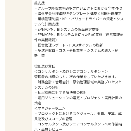
義支援
・グループ経理業務BPRプロジェクトにおける全体PMO
・海外子会社標準ERPテンプレート構築と展開計画策定
・業績管理制度・KPI・バリュードライバーの策定とシス
テム化計画支援
・EPM/CPM、BIシステムの製品選定支援
・EPM/CPM、BIシステムを使ったPoC実施（経営管理要
件の実機確認）
・経営管理レポート・PDCAサイクルの刷新
・多次元収益・コスト分析業務・システムの導入・刷
新 等
役割及び責任
＜コンサルタント及びシニアコンサルタント＞
管理者の指導のもと、次の作業をしていただきます。
・財務会計・管理会計・原価管理領域の業務プロセスと
システムの分析
・抽出課題に対する解決策の検討
・適用ソリューションの選定・プロジェクト実行計画の
策定
＜マネジャー以上＞
・プロジェクトにおけるスケジュール、要員、予算、成
果物及びスコープの管理
・コンサルタント及びシニアコンサルタントへの作業指
示・品質レビュー