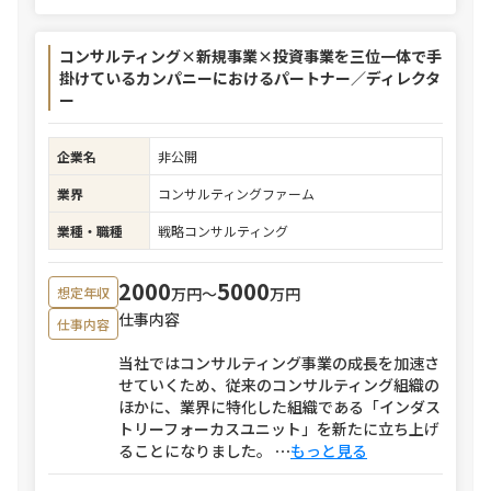
コンサルティング×新規事業×投資事業を三位一体で手
掛けているカンパニーにおけるパートナー／ディレクタ
ー
企業名
非公開
業界
コンサルティングファーム
業種・職種
戦略コンサルティング
2000
5000
万円〜
万円
想定年収
仕事内容
仕事内容
当社ではコンサルティング事業の成長を加速さ
せていくため、従来のコンサルティング組織の
ほかに、業界に特化した組織である「インダス
トリーフォーカスユニット」を新たに立ち上げ
ることになりました。
⋯
もっと見る