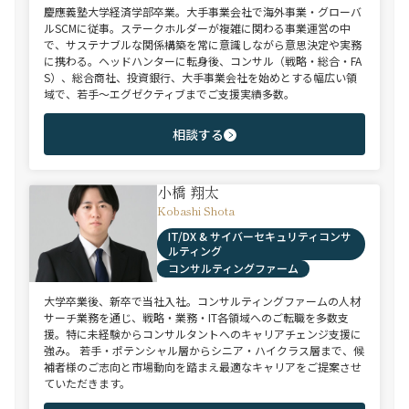
慶應義塾大学経済学部卒業。大手事業会社で海外事業・グローバ
ルSCMに従事。ステークホルダーが複雑に関わる事業運営の中
で、サステナブルな関係構築を常に意識しながら意思決定や実務
に携わる。ヘッドハンターに転身後、コンサル（戦略・総合・FA
S）、総合商社、投資銀行、大手事業会社を始めとする幅広い領
域で、若手～エグゼクティブまでご支援実績多数。
相談する
小橋 翔太
Kobashi Shota
IT/DX & サイバーセキュリティコンサ
ルティング
コンサルティングファーム
大学卒業後、新卒で当社入社。コンサルティングファームの人材
サーチ業務を通じ、戦略・業務・IT各領域へのご転職を多数支
援。特に未経験からコンサルタントへのキャリアチェンジ支援に
強み。 若手・ポテンシャル層からシニア・ハイクラス層まで、候
補者様のご志向と市場動向を踏まえ最適なキャリアをご提案させ
ていただきます。