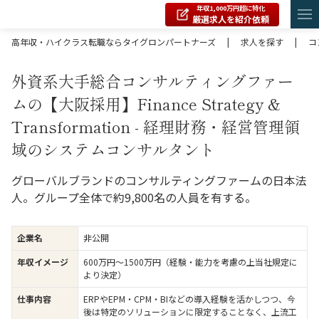
年収1,000万円超に特化
厳選求人を紹介依頼
高年収・ハイクラス転職ならタイグロンパートナーズ
|
求人を探す
|
コ
外資系大手総合コンサルティングファー
ムの【大阪採用】Finance Strategy &
Transformation - 経理財務・経営管理領
域のシステムコンサルタント
グローバルブランドのコンサルティングファームの日本法
人。グループ全体で約9,800名の人員を有する。
企業名
非公開
年収イメージ
600万円〜1500万円（経験・能力を考慮の上当社規定に
より決定）
仕事内容
ERPやEPM・CPM・BIなどの導入経験を活かしつつ、今
後は特定のソリューションに限定することなく、上流工