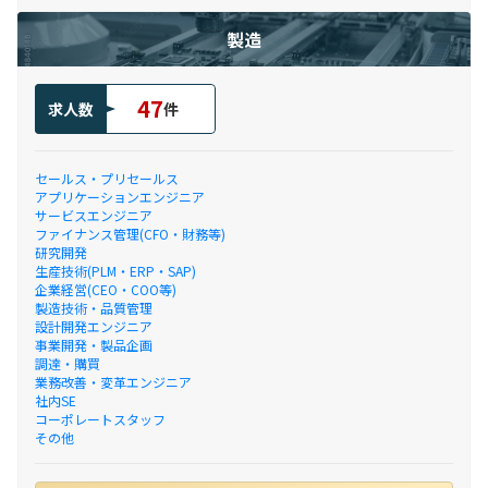
製造
47
求人数
件
セールス・プリセールス
アプリケーションエンジニア
サービスエンジニア
ファイナンス管理(CFO・財務等)
研究開発
生産技術(PLM・ERP・SAP)
企業経営(CEO・COO等)
製造技術・品質管理
設計開発エンジニア
事業開発・製品企画
調達・購買
業務改善・変革エンジニア
社内SE
コーポレートスタッフ
その他