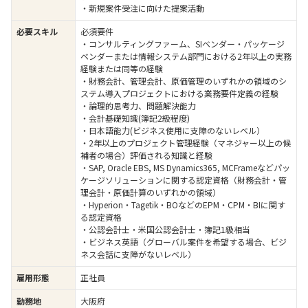
・新規案件受注に向けた提案活動
必要スキル
必須要件
・コンサルティングファーム、SIベンダー・パッケージ
ベンダーまたは情報システム部門における2年以上の実務
経験または同等の経験
・財務会計、管理会計、原価管理のいずれかの領域のシ
ステム導入プロジェクトにおける業務要件定義の経験
・論理的思考力、問題解決能力
・会計基礎知識(簿記2級程度)
・日本語能力(ビジネス使用に支障のないレベル）
・2年以上のプロジェクト管理経験（マネジャー以上の候
補者の場合）評価される知識と経験
・SAP, Oracle EBS, MS Dynamics365, MCFrameなどパッ
ケージソリューションに関する認定資格（財務会計・管
理会計・原価計算のいずれかの領域）
・Hyperion・Tagetik・BOなどのEPM・CPM・BIに関す
る認定資格
・公認会計士・米国公認会計士・簿記1級相当
・ビジネス英語（グローバル案件を希望する場合、ビジ
ネス会話に支障がないレベル）
雇用形態
正社員
勤務地
大阪府