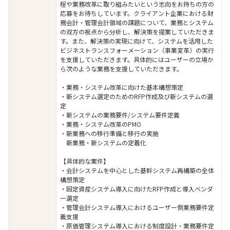
程や業務改革に取り組みたいという志向をお持ちの方の
応募をお待ちしています。クライアント企業における財
務会計・管理会計領域の課題について、業務とシステム
の双方の視点から分析し、解決策を提案していただきま
す。また、解決策の実現に向けて、システムを活用した
ビジネストランスフォーメーション（事業変革）の実行
を支援していただきます。具体的にはユーザーの立場か
ら次のような業務を支援していただきます。
・業務・システム改革に向けた基本構想策定
・新システム選定のためのRFP作成及び新システムの選
定
・新システムの業務要件/システム要件定義
・業務・システム改革のPMO
・新業務への移行準備と移行の実施
新業務・新システムの定着化
【具体的な案件】
・会計システムを中心とした基幹システム再構築の全体
構想策定
・固定資産システム導入に向けたRFP作成と導入ベンダ
ー選定
・管理会計システム導入におけるユーザー側業務要件定
義支援
・原価管理システム導入における制度設計・業務要件定