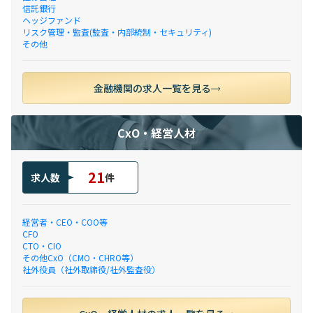
信託銀行
ヘッジファンド
リスク管理・監査(監査・内部統制・セキュリティ)
その他
金融機関の求人一覧を見る
CxO・経営人材
21
求人数
件
経営者・CEO・COO等
CFO
CTO・CIO
その他CxO（CMO・CHRO等）
社外役員（社外取締役/社外監査役）