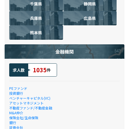
千葉県
静岡県
兵庫県
広島県
熊本県
金融機関
1035
求人数
件
PEファンド
投資銀行
ベンチャーキャピタル(VC)
アセットマネジメント
不動産ファンド/不動産金融
M&A仲介
保険会社/生命保険
銀行
証券会社