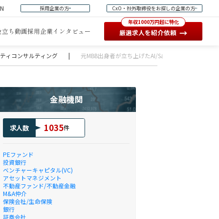
EN
採用企業の方
CxO・社外取締役をお探しの企業の方
年収1000万円超に特化
役立ち動画
採用企業インタビュー
→
厳選求人を紹介依頼
ュリティコンサルティング
|
元MBB出身者が立ち上げたAI/SaaSプラットフォー
金融機関
1035
求人数
件
PEファンド
投資銀行
ベンチャーキャピタル(VC)
アセットマネジメント
不動産ファンド/不動産金融
M&A仲介
保険会社/生命保険
銀行
証券会社