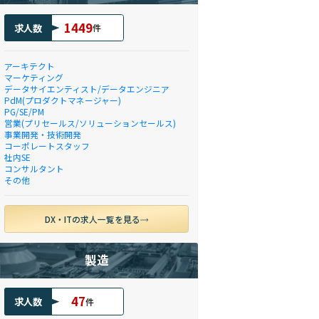
1449
求人数
件
アーキテクト
マーケティング
データサイエンティスト/データエンジニア
PdM(プロダクトマネージャー)
PG/SE/PM
営業(プリセールス/ソリューションセールス)
事業開発・技術開発
コーポレートスタッフ
社内SE
コンサルタント
その他
DX・ITの求人一覧を見る
製造
47
求人数
件