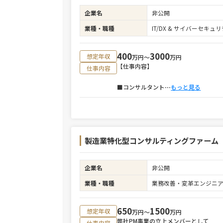
企業名
非公開
業種・職種
IT/DX & サイバーセキ
400
3000
想定年収
万円〜
万円
【仕事内容】
仕事内容
■コンサルタント
⋯
もっと見る
製造業特化型コンサルティングファーム
企業名
非公開
業種・職種
業務改善・変革エンジニ
650
1500
想定年収
万円〜
万円
弊社PM事業の立上メンバーとして
仕事内容