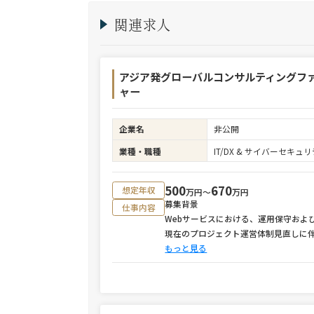
関連求人
アジア発グローバルコンサルティングフ
ャー
企業名
非公開
業種・職種
IT/DX & サイバーセキ
500
670
想定年収
万円〜
万円
募集背景
仕事内容
Webサービスにおける、運用保守およ
現在のプロジェクト運営体制見直しに
もっと見る