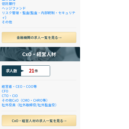
信託銀行
ヘッジファンド
リスク管理・監査(監査・内部統制・セキュリテ
ィ)
その他
金融機関の求人一覧を見る
CxO・経営人材
21
求人数
件
経営者・CEO・COO等
CFO
CTO・CIO
その他CxO（CMO・CHRO等）
社外役員（社外取締役/社外監査役）
CxO・経営人材の求人一覧を見る