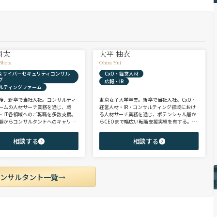
翔太
大平 柚衣
Shota
Ohira Yui
X & サイバーセキュリティコンサル
CxO・経営人材
グ
広報・IR
ルティングファーム
後、新卒で当社入社。コンサルティ
東京女子大学卒業。新卒で当社入社。CxO・
ームの人材サーチ業務を通じ、戦
経営人材・IR・コンサルティング領域におけ
・IT各領域へのご転職を多数支援。
る人材サーチ業務を通じ、ポテンシャル層か
験からコンサルタントへのキャリア
らCEOまで幅広い転職支援実績を有する。コ
支援に強み。 若手・ポテンシャル層
ンサルタントとして、IRを始めとするコーポ
ア・ハイクラス層まで、候補者様の
レート部門およびコンサルティングファーム
相談する
相談する
市場動向を踏まえ最適なキャリアを
領域を中心に担当。未経験・ポテンシャル層
せていただきます。
からミドル・ハイクラス層まで、年代・職階
を問わず幅広くご支援可能。
コンサルタント一覧