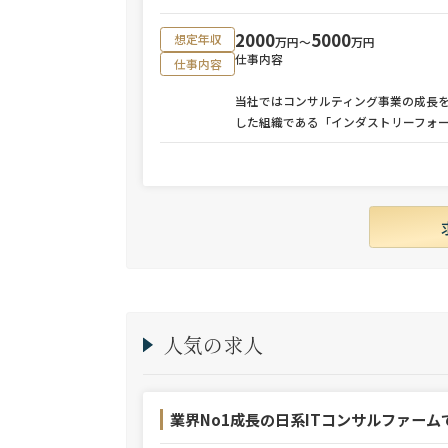
2000
5000
想定年収
万円〜
万円
仕事内容
仕事内容
当社ではコンサルティング事業の成長
した組織である「インダストリーフォ
人気の求人
業界No1成長の日系ITコンサルファーム