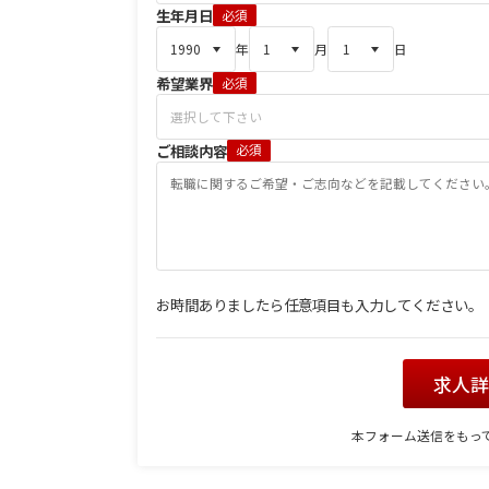
生年月日
必須
年
月
日
希望業界
必須
ご相談内容
必須
お時間ありましたら任意項目も入力してください。
求人
本フォーム送信をもっ