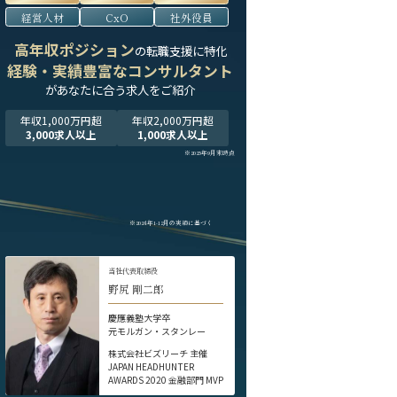
経営人材
CxO
社外役員
高年収ポジション
の転職支援に特化
経験・実績豊富なコンサルタント
が
あなたに合う求人をご紹介
年収1,000万円超
年収2,000万円超
3,000求人以上
1,000求人以上
※2025年9月末時点
※2024年1-12月の実績に基づく
当社代表取締役
野尻 剛二郎
慶應義塾大学卒
元モルガン・スタンレー
株式会社ビズリーチ 主催
JAPAN HEADHUNTER
AWARDS 2020 金融部門 MVP