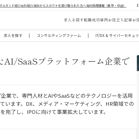
サルタント紹介
会社紹介
当社からスカウトを受け取られた方へ
当社採用情報（新卒・中途）
求人を探す
転職成功事例
お役立ち記事
お
求人を探す
|
コンサルティングファーム
|
IT/DX & サイバーセキ
AI/SaaSプラットフォーム企業で
補
企業で、専門人材とAIやSaaSなどのテクノロジーを活用
ています。DX、メディア・マーケティング、HR領域での
を完了し、IPOに向けて事業拡大しています。