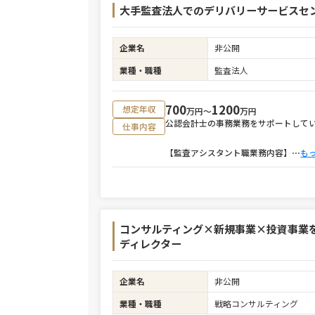
大手監査法人でのデリバリーサービスセ
企業名
非公開
業種・職種
監査法人
700
1200
想定年収
万円〜
万円
公認会計士の事務業務をサポートして
仕事内容
【監査アシスタント職業務内容】
⋯
も
コンサルティング×新規事業×投資事業
ディレクター
企業名
非公開
業種・職種
戦略コンサルティング