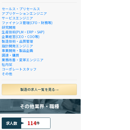
セールス・プリセールス
アプリケーションエンジニア
サービスエンジニア
ファイナンス管理(CFO・財務等)
研究開発
生産技術(PLM・ERP・SAP)
企業経営(CEO・COO等)
製造技術・品質管理
設計開発エンジニア
事業開発・製品企画
調達・購買
業務改善・変革エンジニア
社内SE
コーポレートスタッフ
その他
製造の求人一覧を見る
その他業界・職種
114
求人数
件