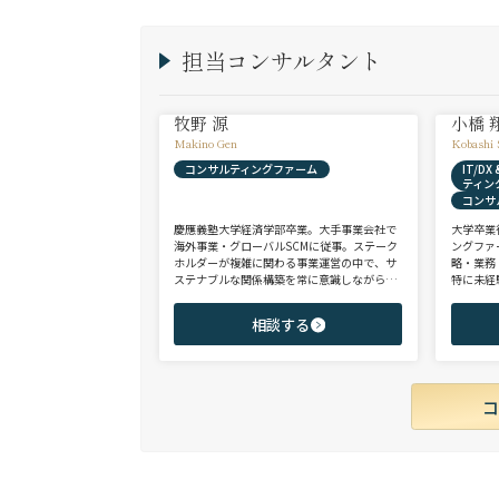
担当コンサルタント
牧野 源
小橋 
Makino Gen
Kobashi 
コンサルティングファーム
IT/D
ティン
コンサ
慶應義塾大学経済学部卒業。大手事業会社で
大学卒業
海外事業・グローバルSCMに従事。ステーク
ングファ
ホルダーが複雑に関わる事業運営の中で、サ
略・業務
ステナブルな関係構築を常に意識しながら意
特に未経
思決定や実務に携わる。ヘッドハンターに転
チェンジ
身後、コンサル（戦略・総合・FAS）、総合
からシニ
相談する
商社、投資銀行、大手事業会社を始めとする
ご志向と
幅広い領域で、若手～エグゼクティブまでご
ご提案さ
支援実績多数。