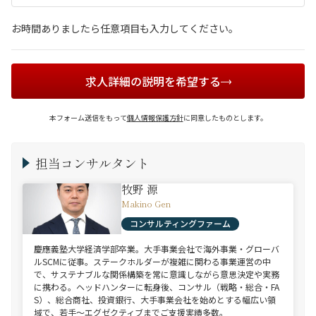
お時間ありましたら任意項目も入力してください。
求人詳細の説明を希望する
本フォーム送信をもって
個人情報保護方針
に同意したものとします。
担当コンサルタント
牧野 源
Makino Gen
コンサルティングファーム
慶應義塾大学経済学部卒業。大手事業会社で海外事業・グローバ
ルSCMに従事。ステークホルダーが複雑に関わる事業運営の中
で、サステナブルな関係構築を常に意識しながら意思決定や実務
に携わる。ヘッドハンターに転身後、コンサル（戦略・総合・FA
S）、総合商社、投資銀行、大手事業会社を始めとする幅広い領
域で、若手～エグゼクティブまでご支援実績多数。