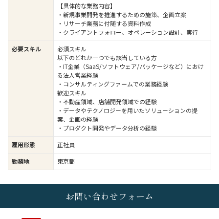
【具体的な業務内容】
・新規事業開発を推進するための施策、企画立案
・リサーチ業務に付随する資料作成
・クライアントフォロー、オペレーション設計、実行
必要スキル
必須スキル
以下のどれか一つでも該当している方
・IT企業（SaaS/ソフトウェア/パッケージなど）におけ
る法人営業経験
・コンサルティングファームでの業務経験
歓迎スキル
・不動産領域、店舗開発領域での経験
・データやテクノロジーを用いたソリューションの提
案、企画の経験
・プロダクト開発やデータ分析の経験
雇用形態
正社員
勤務地
東京都
お問い合わせフォーム