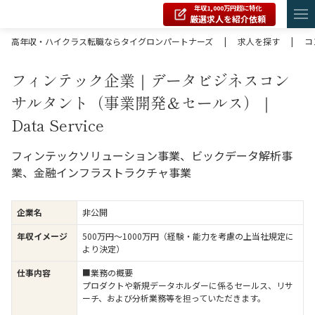
年収1,000万円超に特化
厳選求人を紹介依頼
高年収・ハイクラス転職ならタイグロンパートナーズ
|
求人を探す
|
コ
フィンテック企業｜データビジネスコン
サルタント（事業開発＆セールス）｜
Data Service
フィンテックソリューション事業、ビックデータ解析事
業、金融インフラストラクチャ事業
企業名
非公開
年収イメージ
500万円〜1000万円（経験・能力を考慮の上当社規定に
より決定）
仕事内容
■業務の概要
プロダクトや新規データホルダーに係るセールス、リサ
ーチ、および分析業務等を担っていただきます。