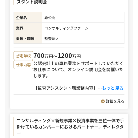
スタント説明会
企業名
非公開
業界
コンサルティングファーム
業種・職種
監査法人
700
1200
万円〜
万円
想定年収
公認会計士の事務業務をサポートしていただく
仕事内容
お仕事について、オンライン説明会を開催いた
します。
【監査アシスタント職業務内容】
⋯
もっと見る
詳細を見る
コンサルティング×新規事業×投資事業を三位一体で手
掛けているカンパニーにおけるパートナー／ディレクタ
ー