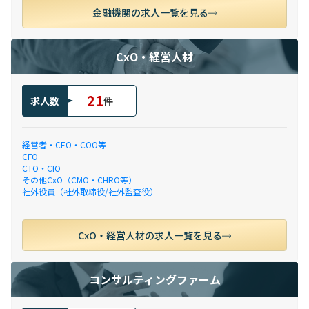
金融機関の求人一覧を見る
CxO・経営人材
21
求人数
件
経営者・CEO・COO等
CFO
CTO・CIO
その他CxO（CMO・CHRO等）
社外役員（社外取締役/社外監査役）
CxO・経営人材の求人一覧を見る
コンサルティングファーム