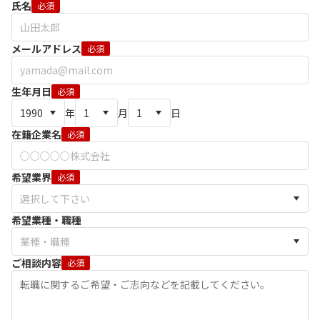
氏名
必須
メールアドレス
必須
生年月日
必須
年
月
日
在籍企業名
必須
希望業界
必須
希望業種・職種
ご相談内容
必須