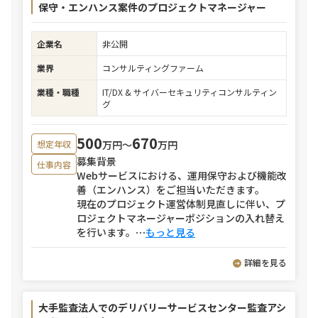
保守・エンハンス案件のプロジェクトマネージャー
企業名
非公開
業界
コンサルティングファーム
業種・職種
IT/DX & サイバーセキュリティコンサルティン
グ
500
670
万円〜
万円
想定年収
募集背景
仕事内容
Webサービスにおける、運用保守および機能改
善（エンハンス）をご担当いただきます。
現在のプロジェクト運営体制見直しに伴い、プ
ロジェクトマネージャーポジションの入れ替え
を行います。
⋯
もっと見る
詳細を見る
大手監査法人でのデリバリーサービスセンター監査アシ