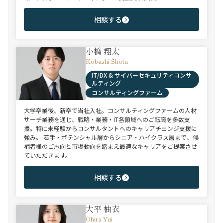
相談する
小橋 翔太
Kobashi Shota
IT/DX & サイバーセキュリティコンサ
ルティング
コンサルティングファーム
大学卒業後、新卒で当社入社。コンサルティングファームの人材
サーチ業務を通じ、戦略・業務・IT各領域へのご転職を多数支
援。特に未経験からコンサルタントへのキャリアチェンジ支援に
強み。 若手・ポテンシャル層からシニア・ハイクラス層まで、候
補者様のご志向と市場動向を踏まえ最適なキャリアをご提案させ
ていただきます。
相談する
大平 柚衣
Ohira Yui