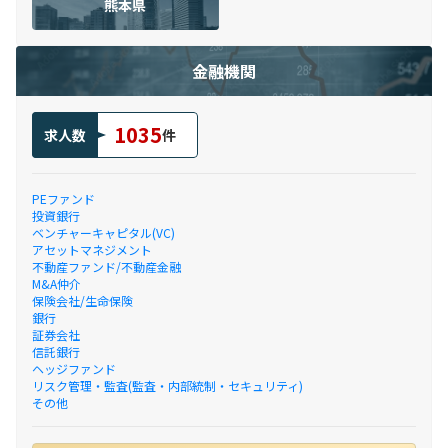
熊本県
金融機関
1035
求人数
件
PEファンド
投資銀行
ベンチャーキャピタル(VC)
アセットマネジメント
不動産ファンド/不動産金融
M&A仲介
保険会社/生命保険
銀行
証券会社
信託銀行
ヘッジファンド
リスク管理・監査(監査・内部統制・セキュリティ)
その他