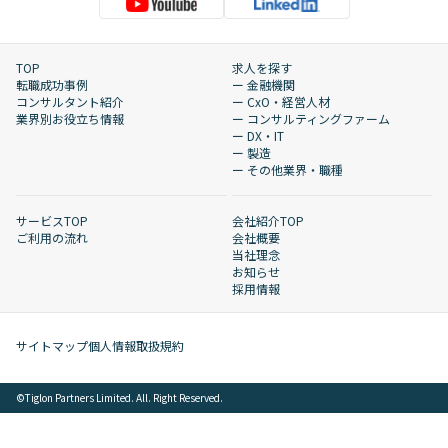
TOP
求人を探す
転職成功事例
ー 金融機関
コンサルタント紹介
ー CxO・経営人材
業界別お役立ち情報
ー コンサルティングファーム
ー DX・IT
ー 製造
ー その他業界・職種
サービスTOP
会社紹介TOP
ご利用の流れ
会社概要
当社理念
お知らせ
採用情報
サイトマップ
個人情報取扱規約
©︎Tiglon Partners Limited. All. Right Reserved.