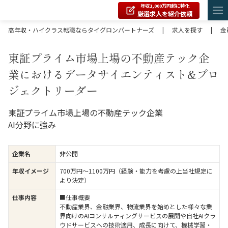
年収1,000万円超に特化
厳選求人を紹介依頼
高年収・ハイクラス転職ならタイグロンパートナーズ
|
求人を探す
|
金
東証プライム市場上場の不動産テック企
業におけるデータサイエンティスト&プロ
ジェクトリーダー
東証プライム市場上場の不動産テック企業
AI分野に強み
企業名
非公開
年収イメージ
700万円〜1100万円（経験・能力を考慮の上当社規定に
より決定）
仕事内容
■仕事概要
不動産業界、金融業界、物流業界を始めとした様々な業
界向けのAIコンサルティングサービスの展開や自社AIクラ
ウドサービスへの技術適用、成長に向けて、機械学習・