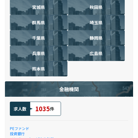
宮城県
秋田県
群馬県
埼玉県
千葉県
静岡県
兵庫県
広島県
熊本県
金融機関
1035
求人数
件
PEファンド
投資銀行