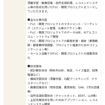
深層学習・画像認識・自然言語処理、レコメンドシステ
ム等の技術を用いたPoC・開発プロジェクトをリードし
ていただきます。
■主な仕事内容
・PoC・開発プロジェクトのマネジメント・リーディン
グ（スケジュール管理、仕事のアサイン等）
・PoC・開発プロジェクトでのデータ分析、AIアルゴリ
ズム・ソフトウェア開発
・PoC・開発プロジェクトでの顧客折衝・報告（業務範
囲・顧客期待値調整、プロジェクト推進のためのコミュ
ニケーション等）
・セールス活動でのPoC・開発プロジェクトの提案具体
化
■技術領域
・統計解析技術（時系列分析、検定、ベイズ推定、因果
推論など）
・機械学習技術（深層学習、勾配ブースティング、クラ
スタリングなど）
・画像認識技術（物体認識、異常検知、GAN、3次元認識
等）
・自然言語処理技術（チャットボット、BERT、LLM等）
・上記先端技術を用いたWebアプリケーション、レコメ
ンドシステム開発