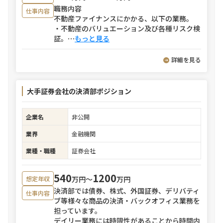
職務内容
仕事内容
不動産ファイナンスにかかる、以下の業務。
・不動産のバリュエーション及び各種リスク検
証。
⋯
もっと見る
詳細を見る
大手証券会社の決済部ポジション
企業名
非公開
業界
金融機関
業種・職種
証券会社
540
1200
万円〜
万円
想定年収
決済部では債券、株式、外国証券、デリバティ
仕事内容
ブ等様々な商品の決済・バックオフィス業務を
担っています。
デイリー業務には時限性があることから時間内