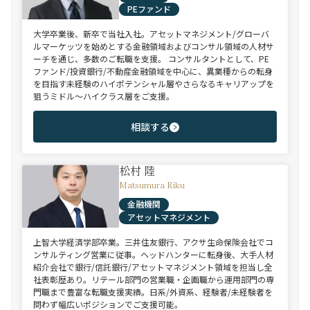
PEファンド
大学卒業後、新卒で当社入社。アセットマネジメント/グローバ
ルマーケッツを始めとする金融領域およびコンサル領域の人材サ
ーチを通じ、多数のご転職を支援。 コンサルタントとして、PE
ファンド/投資銀行/不動産金融領域を中心に、異業種からの転身
を目指す未経験のハイポテンシャル層やさらなるキャリアップを
狙うミドル～ハイクラス層をご支援。
相談する
松村 陸
Matsumura Riku
金融機関
アセットマネジメント
上智大学経済学部卒業。三井住友銀行、アクサ生命保険会社でコ
ンサルティング営業に従事。ヘッドハンターに転身後、大手人材
紹介会社で銀行/信託銀行/アセットマネジメント領域を担当し全
社表彰歴あり。リテール部門の営業職・企画職から運用部門の専
門職まで豊富な転職支援実績。日系/外資系、経験者/未経験者を
問わず幅広いポジションでご支援可能。