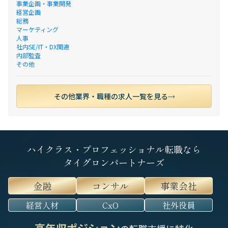
事業企画・事業開発
経営企画
総務
マーケティング
人事
社内SE/IT・DX関連
内部監査
その他
その他業界・職種の求人一覧を見る
ハイクラス・プロフェッショナル転職なら
タイグロンパートナーズ
金融
コンサル
事業会社
経営人材
CxO
社外役員