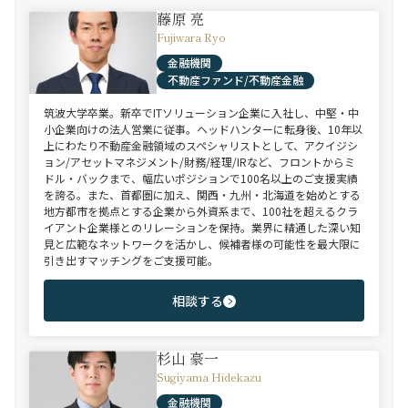
藤原 亮
Fujiwara Ryo
金融機関
不動産ファンド/不動産金融
筑波大学卒業。新卒でITソリューション企業に入社し、中堅・中
小企業向けの法人営業に従事。ヘッドハンターに転身後、10年以
上にわたり不動産金融領域のスペシャリストとして、アクイジシ
ョン/アセットマネジメント/財務/経理/IRなど、フロントからミ
ドル・バックまで、幅広いポジションで100名以上のご支援実績
を誇る。また、首都圏に加え、関西・九州・北海道を始めとする
地方都市を拠点とする企業から外資系まで、100社を超えるクラ
イアント企業様とのリレーションを保持。業界に精通した深い知
見と広範なネットワークを活かし、候補者様の可能性を最大限に
引き出すマッチングをご支援可能。
相談する
杉山 豪一
Sugiyama Hidekazu
金融機関