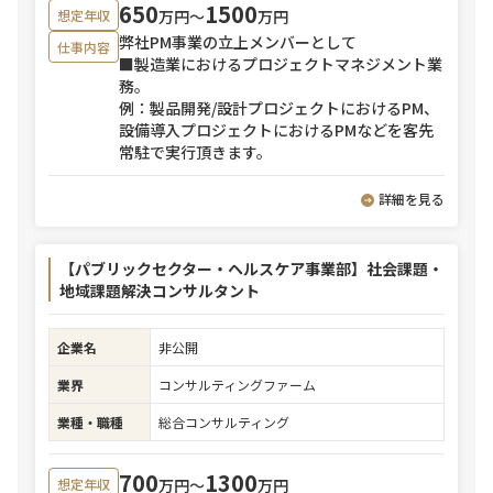
650
1500
万円〜
万円
想定年収
弊社PM事業の立上メンバーとして
仕事内容
■製造業におけるプロジェクトマネジメント業
務。
例：製品開発/設計プロジェクトにおけるPM、
設備導入プロジェクトにおけるPMなどを客先
常駐で実行頂きます。
詳細を見る
【パブリックセクター・ヘルスケア事業部】社会課題・
地域課題解決コンサルタント
企業名
非公開
業界
コンサルティングファーム
業種・職種
総合コンサルティング
700
1300
万円〜
万円
想定年収