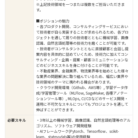
※上記技術領域を一つまたは複数をご担当いただきま
す。
■ポジションの魅力
・各プロダクト開発、コンサルティングサービスにおい
て技術者が自ら実装することが求められるため、各プロ
ジェクトを通して周りの技術者とともに機械学習、画像
認識、自然言語処理等の技術力を磨くことが可能です。
・技術者がコンサルタントとともに直接顧客と会話し提
案内容を具体的に詰めていくため、技術力に加えてコン
サルティング・企画・提案・顧客コミュニケーションな
どのビジネススキルを身に付けることが可能です。
・不動産業界、金融業界、物流業界等を始めとした様々
な業界の問題解決に取り組んでいるため、幅広い業界や
技術領域のテーマに携われる機会があります。
・クラウド開発環境（Github、AWS等）, 学習データ作
成/学習管理ツール（MLFlow, SageMaker, 各種アノテー
ションツール等）, MLOps, CI/CDなどのサービス開発・
運用に不可欠なスキルについてもプロジェクトを通して
伸ばすことができます。
必要スキル
・3年以上の機械学習、画像認識、自然言語処理等のアル
ゴリズム、ソフトウェア開発経験
・AIフレームワーク(Pytorch、Tensorflow、scikit-
learn、statmodels等)の使用経験