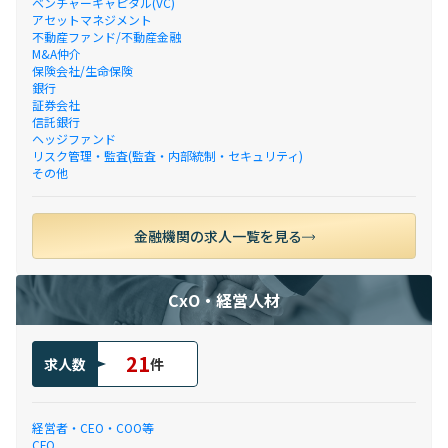
ベンチャーキャピタル(VC)
アセットマネジメント
不動産ファンド/不動産金融
M&A仲介
保険会社/生命保険
銀行
証券会社
信託銀行
ヘッジファンド
リスク管理・監査(監査・内部統制・セキュリティ)
その他
金融機関の求人一覧を見る
CxO・経営人材
21
求人数
件
経営者・CEO・COO等
CFO