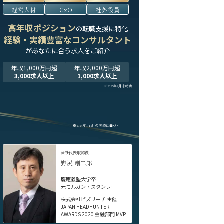
経営人材
CxO
社外役員
高年収ポジション
の転職支援に特化
経験・実績豊富なコンサルタント
が
あなたに合う求人をご紹介
年収1,000万円超
年収2,000万円超
3,000求人以上
1,000求人以上
※2025年9月末時点
※2024年1-12月の実績に基づく
当社代表取締役
野尻 剛二郎
慶應義塾大学卒
元モルガン・スタンレー
株式会社ビズリーチ 主催
JAPAN HEADHUNTER
AWARDS 2020 金融部門 MVP