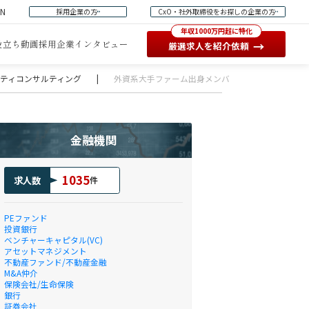
EN
採用企業の方
CxO・社外取締役をお探しの企業の方
年収1000万円超に特化
役立ち動画
採用企業インタビュー
→
厳選求人を紹介依頼
ュリティコンサルティング
|
外資系大手ファーム出身メンバー立ち上げたファー
金融機関
1035
求人数
件
PEファンド
投資銀行
ベンチャーキャピタル(VC)
アセットマネジメント
不動産ファンド/不動産金融
M&A仲介
保険会社/生命保険
銀行
証券会社