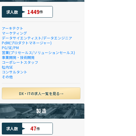
1449
求人数
件
アーキテクト
マーケティング
データサイエンティスト/データエンジニア
PdM(プロダクトマネージャー)
PG/SE/PM
営業(プリセールス/ソリューションセールス)
事業開発・技術開発
コーポレートスタッフ
社内SE
コンサルタント
その他
DX・ITの求人一覧を見る
製造
47
求人数
件