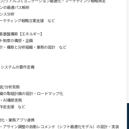
イン/リアルコミュニケーション最適化・マーケティング戦略策定
ンの最適パス解析
ンス分析
ーケティング戦略立案支援 など
客基盤構築【エネルギー】
ト制度の構想・企画
計・構築と分析組織・業務の設計 など
・システムの要件定義
営/分析実務
織の取組計画の設計・ロードマップ化
・AI構築実務
伴走支援 など
適化・業務アプリ連携
・アサイン調整の自動レコメンド（シフト最適化モデル）の設計・実装