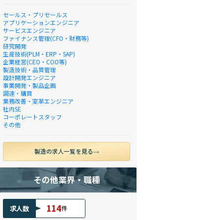
セールス・プリセールス
アプリケーションエンジニア
サービスエンジニア
ファイナンス管理(CFO・財務等)
研究開発
生産技術(PLM・ERP・SAP)
企業経営(CEO・COO等)
製造技術・品質管理
設計開発エンジニア
事業開発・製品企画
調達・購買
業務改善・変革エンジニア
社内SE
コーポレートスタッフ
その他
製造の求人一覧を見る
その他業界・職種
114
求人数
件