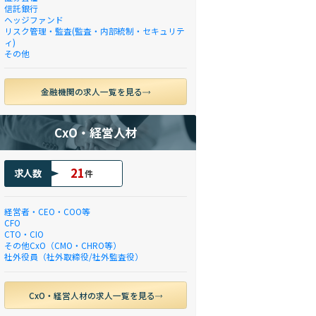
信託銀行
ヘッジファンド
リスク管理・監査(監査・内部統制・セキュリテ
ィ)
その他
金融機関の求人一覧を見る
CxO・経営人材
21
求人数
件
経営者・CEO・COO等
CFO
CTO・CIO
その他CxO（CMO・CHRO等）
社外役員（社外取締役/社外監査役）
CxO・経営人材の求人一覧を見る