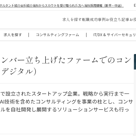
サルタント紹介
会社紹介
当社からスカウトを受け取られた方へ
当社採用情報（新卒・中途）
求人を探す
転職成功事例
お役立ち記事
お
求人を探す
|
コンサルティングファーム
|
IT/DX & サイバーセキ
メンバー立ち上げたファームでのコン
・デジタル）
バーで設立されたスタートアップ企業。戦略から実行まで一
AI技術を含めたコンサルティングを事業の柱とし、コンサ
ールを自社開発し展開するソリューションサービスも行っ