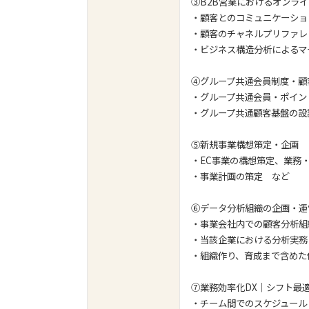
③B2B営業におけるオンラ
・顧客とのコミュニケーショ
・顧客のチャネルプリファレ
・ビジネス構造分析によるマ
④グループ共通会員制度・顧
・グループ共通会員・ポイン
・グループ共通顧客基盤の設
⑤新規事業構想策定・企画
・EC事業の構想策定、業務
・事業計画の策定 など
⑥データ分析組織の企画・運
・事業会社内での顧客分析組
・当該企業における分析実務
・組織作り、育成まで含めた
⑦業務効率化DX｜シフト最
・チーム間でのスケジュール