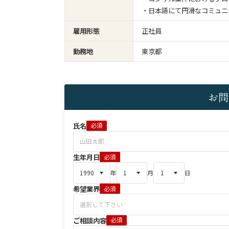
・日本語にて円滑なコミュニ
雇用形態
正社員
勤務地
東京都
お問
氏名
必須
生年月日
必須
年
月
日
希望業界
必須
ご相談内容
必須