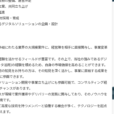
進態勢の整備、運営伴走
画立案、共同立ち上げ
推進
人材採用・育成
するデジタルソリューションの企画・設計
など多岐にわたる業界の大規模案件に、経営陣を相手に直接関与し、事業変革
ル経験を活かせるフィールドが豊富です。その上で、当社の強みであるデジ
データ活用)の経験を積めるため、自身の市場価値を高めることができます。
タ活用の知見をお持ちの方は、その知見を深く活かし、事業に直結する成果を
に参画できます。
社ソリューション開発や事業立ち上げにも参画可能で、コンサルティング経
チャンスがあります。
ラスが現場で案件獲得やデリバリーの実務に関与しており、そのノウハウを
境です。
など高度な技術を持つメンバーと協働する機会が多く、テクノロジーを起点
えます。