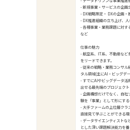
- データドリブンな事業推
- 新規事業・サービスの企
- DX戦略策定・ DXの企画・
- DX推進組織の立ち上げ、
- 各種事業・業務課題に対
など
仕事の魅力
- 航空系、IT系、不動産
をリードできます。
- 従来の戦略・業務コンサ
タル領域(主にAI・ビッグ
- すでにAIやビッグデー
出せる最先端のプロジェクト
- 企画構想だけでなく、自
験を「事業」として形にする
- 大手ファームの上位層ク
直接見て学ぶことができる環
- データサイエンティスト
とした深い課題解決能力を養