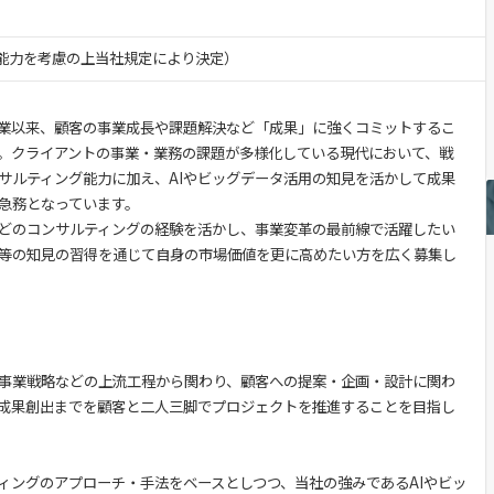
験・能力を考慮の上当社規定により決定）
業以来、顧客の事業成長や課題解決など「成果」に強くコミットするこ
。クライアントの事業・業務の課題が多様化している現代において、戦
サルティング能力に加え、AIやビッグデータ活用の知見を活かして成果
急務となっています。
どのコンサルティングの経験を活かし、事業変革の最前線で活躍したい
I等の知見の習得を通じて自身の市場価値を更に高めたい方を広く募集し
事業戦略などの上流工程から関わり、顧客への提案・企画・設計に関わ
成果創出までを顧客と二人三脚でプロジェクトを推進することを目指し
ィングのアプローチ・手法をベースとしつつ、当社の強みであるAIやビッ